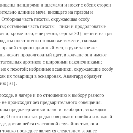
щищены панцирями и шлемами и носят с обеих сторон
чительно длиннее меча, висящего на правом и
. Отборная часть пехоты, окружающая особу
ты; остальная часть пехоты – пики и продолговатые
ы и, кроме того, еще ремни, серпы{30}, цепи и на три
лдаты носят почти столько же тяжести, сколько
правой стороны длинный меч, в руке такое же
ины лежит продолговатый щит; в колчане они имеют
метательных дротиков с широкими наконечниками;
ые с пехотой; избранные всадники, окружающие особу
как их товарищи в эскадронах. Авангард образует
бию{31}.
походе, в лагере и по отношению к выбору разного
 не происходит без предварительного совещания;
оим предначертанный план, и, наоборот, за каждым
ние, Оттого они так редко совершают ошибки и каждый
еде, доставшейся счастливой случайностью, они
 только последнее является следствием заранее