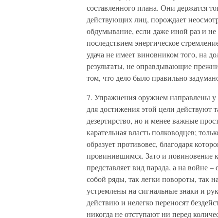
составленного плана. Они держатся то
действующих лиц, порождает неосмотр
обдумывание, если даже иной раз и не 
последствием энергическое стремление
удача не имеет виновником того, на д
результаты, не оправдывающие прежни
том, что дело было правильно задуман
7. Упражнения оружием направлены у ни
для достижения этой цели действуют т
дезертирство, но и менее важные прос
карательная власть полководцев; толь
образует противовес, благодаря котор
провинившимся. Зато и повиновение ко
представляет вид парада, а на войне –
собой ряды, так легки повороты, так 
устремлены на сигнальные знаки и рук
действию и нелегко переносят бездейст
никогда не отступают ни перед количе