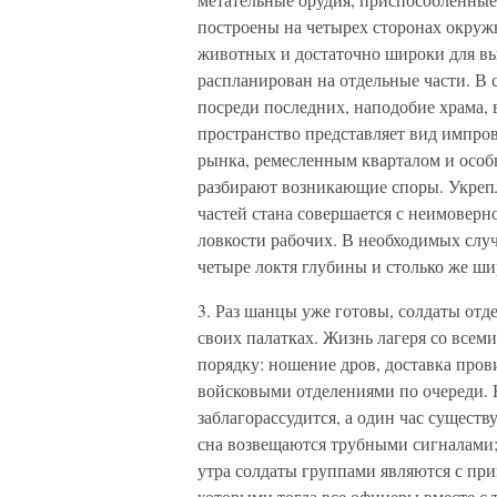
построены на четырех сторонах окруж
животных и достаточно широки для выл
распланирован на отдельные части. В с
посреди последних, наподобие храма, 
пространство представляет вид импро
рынка, ремесленным кварталом и особы
разбирают возникающие споры. Укрепл
частей стана совершается с неимоверн
ловкости рабочих. В необходимых случ
четыре локтя глубины и столько же ш
3. Раз шанцы уже готовы, солдаты от
своих палатках. Жизнь лагеря со всем
порядку: ношение дров, доставка пров
войсковыми отделениями по очереди. Н
заблагорассудится, а один час существу
сна возвещаются трубными сигналами; 
утра солдаты группами являются с при
которыми тогда все офицеры вместе с 