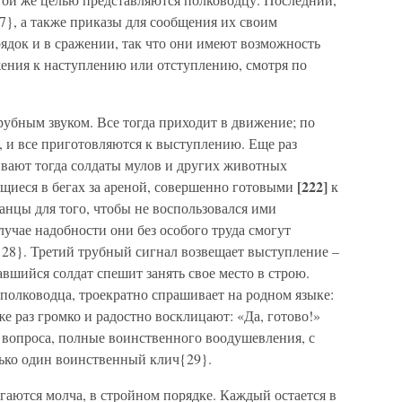
7}, а также приказы для сообщения их своим
ядок и в сражении, так что они имеют возможность
ения к наступлению или отступлению, смотря по
трубным звуком. Все тогда приходит в движение; по
и все приготовляются к выступлению. Еще раз
ивают тогда солдаты мулов и других животных
[222]
ющиеся в бегах за ареной, совершенно готовыми
к
анцы для того, чтобы не воспользовался ими
случае надобности они без особого труда смогут
{28}. Третий трубный сигнал возвещает выступление –
вшийся солдат спешит занять свое место в строю.
 полководца, троекратно спрашивает на родном языке:
же раз громко и радостно восклицают: «Да, готово!»
 вопроса, полные воинственного воодушевления, с
ько один воинственный клич{29}.
игаются молча, в стройном порядке. Каждый остается в