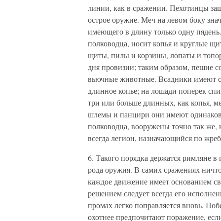
линии, как в сражении. Пехотинцы за
острое оружие. Меч на левом боку зна
имеющего в длину только одну пядень
полководца, носит копья и круглые щи
щиты, пилы и корзины, лопаты и топор
дня провизии; таким образом, пешие со
вьючные животные. Всадники имеют с 
длинное копье; на лошади поперек сп
три или больше длинных, как копья, 
шлемы и панцири они имеют одинаков
полководца, вооружены точно так же, 
всегда легион, назначающийся по жре
6. Такого порядка держатся римляне в 
рода оружия. В самих сражениях ничто
каждое движение имеет основанием св
решением следует всегда его исполне
промах легко поправляется вновь. Поб
охотнее предпочитают поражение, если