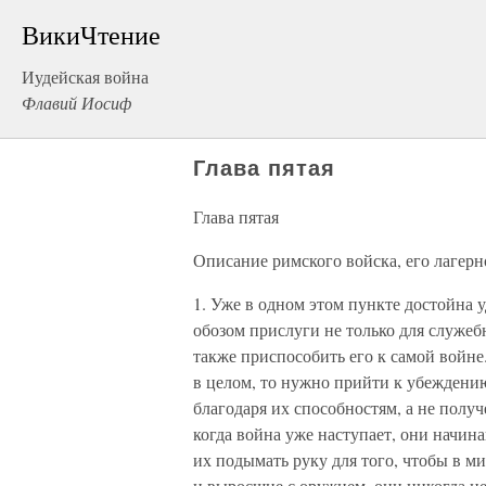
ВикиЧтение
Иудейская война
Флавий Иосиф
Глава пятая
Глава пятая
Описание римского войска, его лагерно
1. Уже в одном этом пункте достойна 
обозом прислуги не только для служе
также приспособить его к самой войне.
в целом, то нужно прийти к убеждени
благодаря их способностям, а не получ
когда война уже наступает, они начин
их подымать руку для того, чтобы в ми
и выросшие с оружием, они никогда не