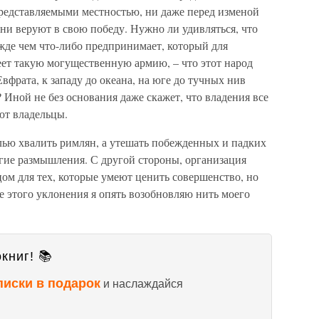
представляемыми местностью, ни даже перед изменой
 они веруют в свою победу. Нужно ли удивляться, что
ежде чем что-либо предпринимает, который для
ет такую могущественную армию, – что этот народ
вфрата, к западу до океана, на юге до тучных нив
? Иной не без основания даже скажет, что владения все
ают владельцы.
елью хвалить римлян, а утешать побежденных и падких
гие размышления. С другой стороны, организация
ом для тех, которые умеют ценить совершенство, но
е этого уклонения я опять возобновляю нить моего
книг! 📚
писки в подарок
и наслаждайся