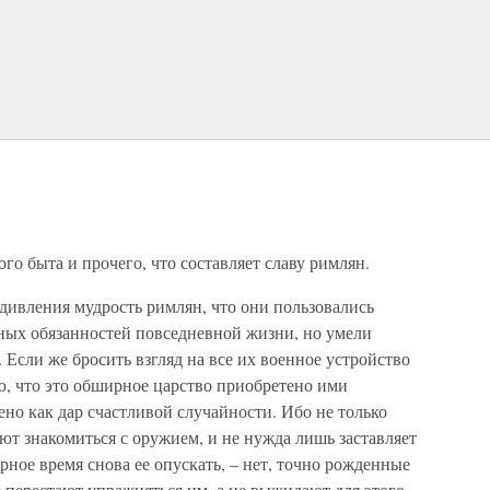
го быта и прочего, что составляет славу римлян.
удивления мудрость римлян, что они пользовались
бных обязанностей повседневной жизни, но умели
 Если же бросить взгляд на все их военное устройство
ю, что это обширное царство приобретено ими
ено как дар счастливой случайности. Ибо не только
ают знакомиться с оружием, и не нужда лишь заставляет
рное время снова ее опускать, – нет, точно рожденные
 перестают упражняться им, а не выжидают для этого