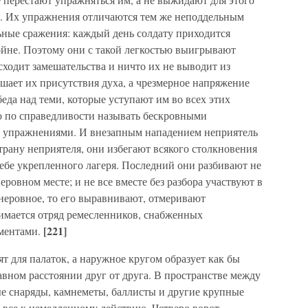
}. Их упражнения отличаются тем же неподдельным
ьные сражения: каждый день солдату приходится
войне. Поэтому они с такой легкостью выигрывают
сходит замешательства и ничто их не выводит из
ишает их присутствия духа, а чрезмерное напряжение
еда над теми, которые уступают им во всех этих
 по справедливости называть бескровными
и упражнениями. И внезапным нападением неприятель
страну неприятеля, они избегают всякого столкновения
 себе укрепленного лагеря. Последний они разбивают не
неровном месте; и не все вместе без разбора участвуют в
неровное, то его выравнивают, отмеривают
нимается отряд ремесленников, снабженных
[221]
ментами.
т для палаток, а наружное кругом образует как бы
авном расстоянии друг от друга. В пространстве между
е снаряды, камнеметы, баллисты и другие крупные
 все к немедленному действию. Четверо ворот