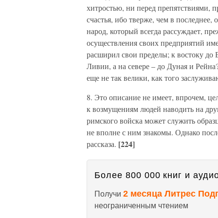
хитростью, ни перед препятствиями, 
счастья, ибо тверже, чем в последнее,
народ, который всегда рассуждает, пр
осуществления своих предприятий име
расширил свои пределы; к востоку до Е
Ливии, а на севере – до Дуная и Рейна
еще не так велики, как того заслужив
8. Это описание не имеет, впрочем, ц
к возмущениям людей наводить на дру
римского войска может служить образц
не вполне с ним знакомы. Однако посл
[224]
рассказа.
Более 800 000 книг и аудио
2 месяца Литрес Под
Получи
неограниченным чтением