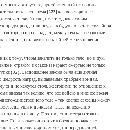
го мнения, что успех, приобретенный не по вине
[223]
ительность, в то время
как всестороннее
достигает своей цели, имеет, однако, своим
 к предупреждению неудач в будущем; затем случайная
олю которого она выпадает, между тем как печальные
х расчетов, оставляют по крайней мере утешение в
о.
х к тому, чтобы закалить не только тело, но и дух;
акже и страхом: их законы карают смертью не только
тупки{32}. Беспощаднее закона была еще личная
ко щедрость наград, выдаваемых храбрым воинам,
ому они не кажутся столь жестокими по отношению к
мандирам так велико, что все войско в мирное время
 одного-единственного тела – так крепко связаны между
навострены уши к приказам, глаза напряженно
и подвижны к делу. Поэтому они всегда готовы к
вие. Если только они стоят в боевом порядке, то
ственным превосходством сил, ни перед военной