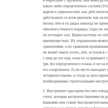
каких-либо определенных случаев{24
жаром и серьезностью, как действител
действовать со всем рвением, как на 
битвы; ибо в их рядах никогда не прои
обычного боевого порядка; страх не л
не истощает сил. Верна поэтому их поб
преимуществах. Их упражнения можно
сражениями, а их сражения кровавым
не может иметь успех, ибо, вступая в 
с ним до тех пор, пока не устраивают
зря, без определенного плана, и не на 
его сооружении. Если место выпадает 
четырехугольник, и тогда за дело при
необходимыми строительными инстру
2. Внутреннее пространство они отводя
стену, которая застроена башнями на р
башнями они ставят быстрометательны
метательные орудия, приспособленные