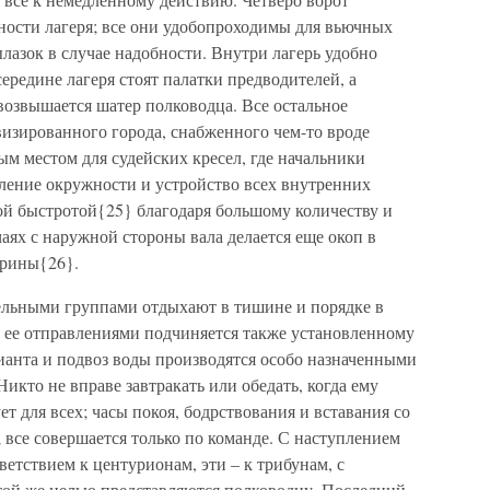
ности лагеря; все они удобопроходимы для вьючных
азок в случае надобности. Внутри лагерь удобно
ередине лагеря стоят палатки предводителей, а
возвышается шатер полководца. Все остальное
визированного города, снабженного чем-то вроде
м местом для судейских кресел, где начальники
ение окружности и устройство всех внутренних
ой быстротой{25} благодаря большому количеству и
аях с наружной стороны вала делается еще окоп в
ирины{26}.
дельными группами отдыхают в тишине и порядке в
и ее отправлениями подчиняется также установленному
ианта и подвоз воды производятся особо назначенными
икто не вправе завтракать или обедать, когда ему
ет для всех; часы покоя, бодрствования и вставания со
все совершается только по команде. С наступлением
ветствием к центурионам, эти – к трибунам, с
той же целью представляются полководцу. Последний,