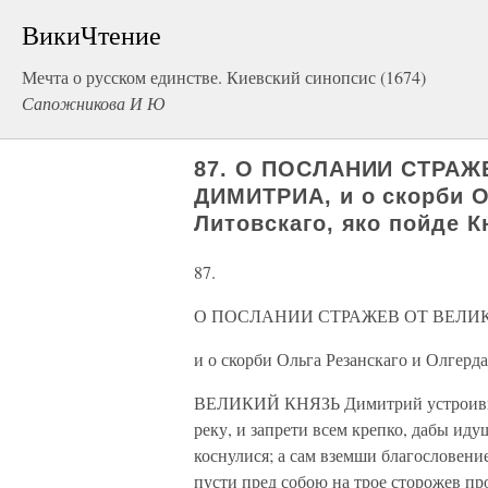
ВикиЧтение
Мечта о русском единстве. Киевский синопсис (1674)
Сапожникова И Ю
87. О ПОСЛАНИИ СТРАЖ
ДИМИТРИА, и о скорби О
Литовскаго, яко пойде К
87.
О ПОСЛАНИИ СТРАЖЕВ ОТ ВЕЛИ
и о скорби Ольга Резанскаго и Олгерд
ВЕЛИКИЙ КНЯЗЬ Димитрий устроивши 
реку, и запрети всем крепко, дабы ид
коснулися; а сам вземши благословени
пусти пред собою на трое сторожев пр