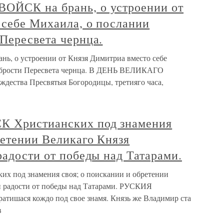
ОЙСК на брань, о устроении от
 себе Михаила, о послании
Пересвета чернца.
, о устроении от Князя Димитриа вместо себе
рабрости Пересвета чернца. В ДЕНЬ ВЕЛИКАГО
ждества Пресвятыя Богородицы, третияго часа,
 Христианских под знамения
ретении Великаго Князя
радости от победы над Татарами.
 под знамения своя; о поискании и обретении
й радости от победы над Татарами. РУСКИЯ
тишася кождо под свое знамя. Князь же Владимир ста
в