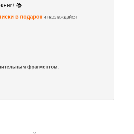
книг! 📚
писки в подарок
и наслаждайся
омительным фрагментом.