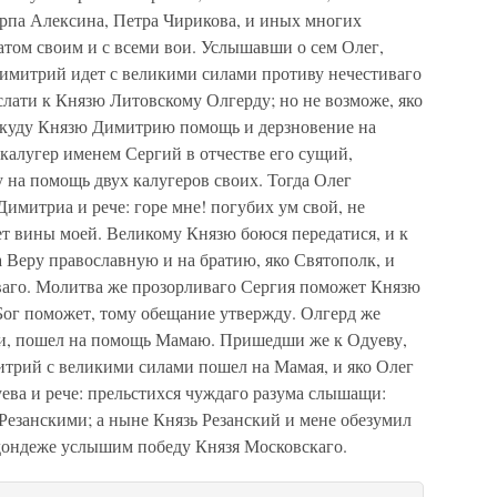
рпа Алексина, Петра Чирикова, и иных многих
ратом своим и с всеми вои. Услышавши о сем Олег,
Димитрий идет с великими силами противу нечестиваго
лати к Князю Литовскому Олгерду; но не возможе, яко
откуду Князю Димитрию помощь и дерзновение на
 калугер именем Сергий в отчестве его сущий,
у на помощь двух калугеров своих. Тогда Олег
 Димитриа и рече: горе мне! погубих ум свой, не
ет вины моей. Великому Князю боюся передатися, и к
 Веру православную и на братию, яко Святополк, и
ваго. Молитва же прозорливаго Сергия поможет Князю
Бог поможет, тому обещание утвержду. Олгерд же
и, пошел на помощь Мамаю. Пришедши же к Одуеву,
итрий с великими силами пошел на Мамая, и яко Олег
уева и рече: прельстихся чуждаго разума слышащи:
Резанскими; а ныне Князь Резанский и мене обезумил
 дондеже услышим победу Князя Московскаго.