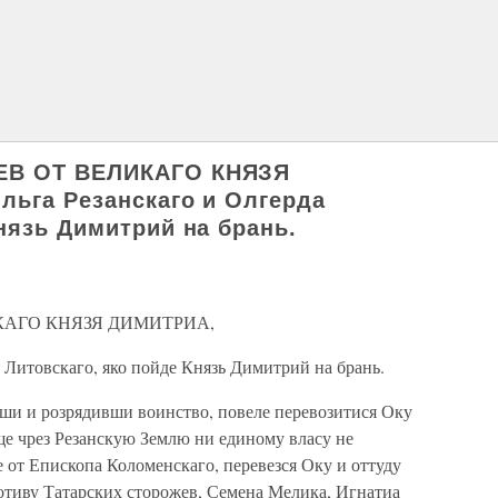
ЕВ ОТ ВЕЛИКАГО КНЯЗЯ
льга Резанскаго и Олгерда
нязь Димитрий на брань.
КАГО КНЯЗЯ ДИМИТРИА,
а Литовскаго, яко пойде Князь Димитрий на брань.
и розрядивши воинство, повеле перевозитися Оку
уще чрез Резанскую Землю ни единому власу не
е от Епископа Коломенскаго, перевезся Оку и оттуду
отиву Татарских сторожев, Семена Мелика, Игнатиа