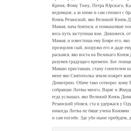
Креня, Фому Тину, Петра Юрскаго, Ка
ведомцов; а за ними и сам спешил с б
Князь Резанский, яко Великий Князь 
Мамая, нача боятися, и помышляше пос
весь путь заступиша вои. Дивижеся, 
Мамая; и известиша ему Бояре его, яко
прозорлив сый, вооружи его и даде ем
раскаяся, яко воста на Великаго Князя
разумея градущаго времени. Бог поищ
Мамаю приставши, стану гонителем на
мене яко Святополка земля пожрет жи
Димитрию. Обаче тако сотворю: кому 
собравши Литвы много, Варяг и Жмуд
егда услышал, яко Великий Князь Дим
Резанский убояся, ста и удержася у Од
никогда Литва не бяше учена Князями 
и сам погибе. Зде убо ныне пребудем,