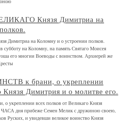
коною
ЛИКАГО Князя Димитриа на
полков.
Димитриа на Коломну и о устроении полков.
убботу на Коломну, на память Святаго Моисея
етоша его многии Воеводы с воинством. Архиерей же
Кресты
СТВ к брани, о укреплении
о Князя Димитрия и о молитве его.
о укреплении всех полков от Великаго Князя
 ЧАСА дня прибеже Семен Мелик с дружиною своею,
ков Руских, и увидевши великое воинство Князя