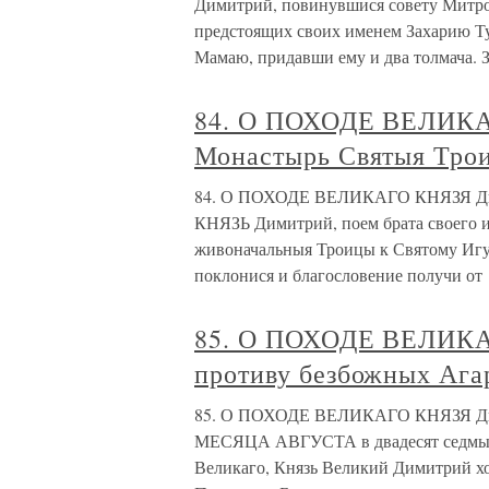
Димитрий, повинувшися совету Митроп
предстоящих своих именем Захарию Ту
Мамаю, придавши ему и два толмача. 
84. О ПОХОДЕ ВЕЛИКА
Монастырь Святыя Тро
84. О ПОХОДЕ ВЕЛИКАГО КНЯЗЯ Ди
КНЯЗЬ Димитрий, поем брата своего и
живоначальныя Троицы к Святому Игу
поклонися и благословение получи от
85. О ПОХОДЕ ВЕЛИКА
противу безбожных Ага
85. О ПОХОДЕ ВЕЛИКАГО КНЯЗЯ Дими
МЕСЯЦА АВГУСТА в двадесят седмый 
Великаго, Князь Великий Димитрий хо