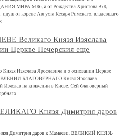
АНИЯ МИРА 6486, а от Рождества Христова 978,
 идущ от корене Августа Кесаря Римскаго, владевшаго
к
ВЕ Великаго Князя Изяслава
нии Церкве Печерския еще
нязя Изяслава Ярославича и о основании Церкве
ТАВЛЕНИИ БЛАГОВЕРНАГО Князя Ярослава
й Изяслав на княжении в Киеве. Сей благоверный
добнаго
ЕЛИКАГО Князя Димитрия даров
зя Димитрия даров к Мамаеви. ВЕЛИКИЙ КНЯЗЬ