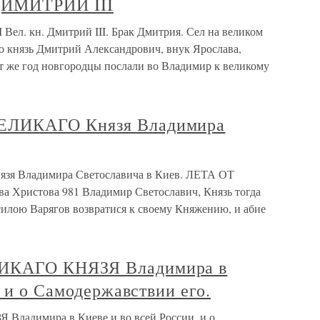
ДИМИТРИЙ III
. кн. Дмитрий III. Брак Дмитрия. Сел на великом
 князь Дмитрий Александрович, внук Ярослава,
т же год новгородцы послали во Владимир к великому
ЕЛИКАГО Князя Владимира
 Владимира Светославича в Киев. ЛЕТА ОТ
 Христова 981 Владимир Светославич, Князь тогда
илою Варягов возвратися к своему Княжению, и абие
ИКАГО КНЯЗЯ Владимира в
, и о Самодержавствии его.
адимира в Киеве и во всей России, и о