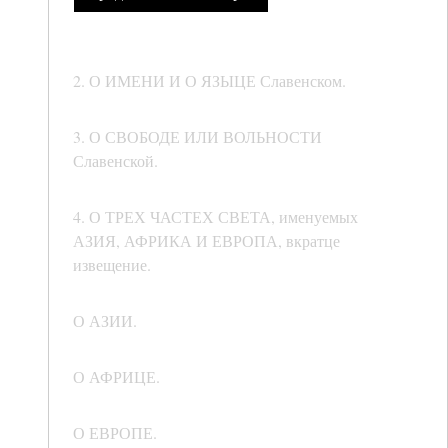
2. О ИМЕНИ И О ЯЗЫЦЕ Славенском.
3. О СВОБОДЕ ИЛИ ВОЛЬНОСТИ
Славенской.
4. О ТРЕХ ЧАСТЕХ СВЕТА, именуемых
АЗИЯ, АФРИКА И ЕВРОПА, вкратце
извещение.
О АЗИИ.
О АФРИЦЕ.
О ЕВРОПЕ.