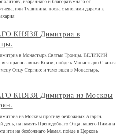
олитову, избраннаго и благоразумнаго от
тчева, или Тушинина, посла с многими дарами к
Захария
ГО КНЯЗЯ Димитриа в
ицы.
митриа в Монастырь Святыя Троицы. ВЕЛИКИЙ
 вся православныя Князи, пойде к Монастырю Святыя
мену Отцу Сергию; и тамо вшед в Монастырь,
ГО КНЯЗЯ Димитриа из Москвы
рян.
триа из Москвы противу безбожных Агарян.
день, на память Преподобнаго Отца нашего Пимина
тя ити на безбожнаго Мамая, пойде в Церковь