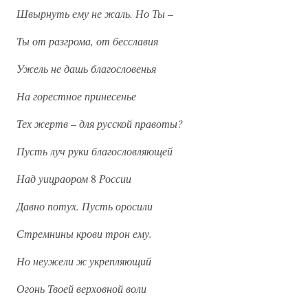
Швырнуть ему не жаль. Но Ты
–
Ты от разгрома, от бесславия
Ужель не дашь благословенья
На горестное принесенье
Тех жертв
–
для русской правоты?
Пусть луч руки благословляющей
Над уицраором
8
России
Давно потух. Пусть оросили
Стремнины крови трон ему.
Но неужели ж укрепляющий
Огонь Твоей верховной воли