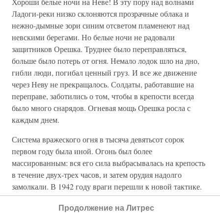
Хороши белые ночи на Неве! В эту пору над волнами
Ладоги-реки низко склоняются прозрачные облака и
нежно-дымные зори синим отсветом пламенеют над
невскими берегами. Но белые ночи не радовали
защитников Орешка. Труднее было переправляться,
больше было потерь от огня. Немало лодок шло на дно,
гибли люди, погибал ценный груз. И все же движение
через Неву не прекращалось. Солдаты, работавшие на
переправе, заботились о том, чтобы в крепости всегда
было много снарядов. Огневая мощь Орешка росла с
каждым днем.
Система вражеского огня в тысяча девятьсот сорок
первом году была иной. Огонь был более
массированным: вся его сила выбрасывалась на крепость
в течение двух-трех часов, и затем орудия надолго
замолкали. В 1942 году враги перешли к новой тактике.
Через каждые пятнадцать-двадцать минут они делали
Продолжение на Литрес
огневые налеты на крепость, постоянно беспокоили