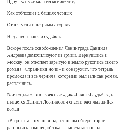
Вдруг вспыхивали на мгновение,
Как отблески на башнях черных
От пламени в незримых горнах
Над дикой нашею судьбой.
Вскоре после освобождения Ленинграда Даниила
Андреева демобилизуют из армии. Вернувшись в
Москву, он откопает зарытую в землю рукопись своего
романа «Странники ночи» и обнаружит, что тетрадь
промокла и все чернила, которыми был записан роман,
расплылись.
Вот тогда-то, отвлекаясь от «дикой нашей судьбы», и
пытается Даниил Леонидович спасти расплывшийся
роман.
«В третьем часу ночи над куполом обсерватории
разошлись наконец облака, – напечатает он на