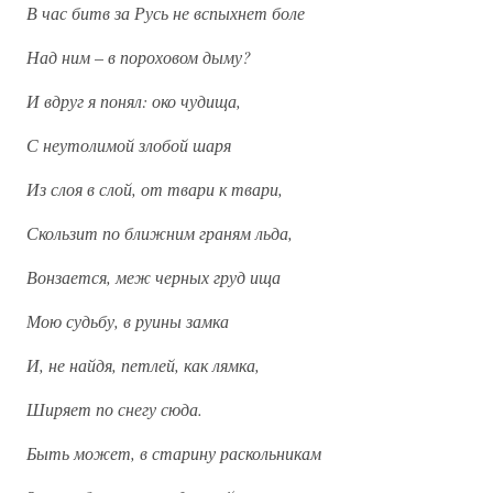
В час битв за Русь не вспыхнет боле
Над ним
–
в пороховом дыму?
И вдруг я понял: око чудища,
С неутолимой злобой шаря
Из слоя в слой, от твари к твари,
Скользит по ближним граням льда,
Вонзается, меж черных груд ища
Мою судьбу, в руины замка
И, не найдя, петлей, как лямка,
Ширяет по снегу сюда.
Быть может, в старину раскольникам