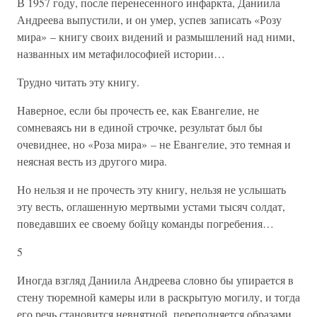
В 1957 году, после перенесенного инфаркта, Даниила
Андреева выпустили, и он умер, успев записать «Розу
мира» – книгу своих видений и размышлений над ними,
названных им метафилософией истории…
Трудно читать эту книгу.
Наверное, если бы прочесть ее, как Евангелие, не
сомневаясь ни в единой строчке, результат был бы
очевиднее, но «Роза мира» – не Евангелие, это темная и
неясная весть из другого мира.
Но нельзя и не прочесть эту книгу, нельзя не услышать
эту весть, оглашенную мертвыми устами тысяч солдат,
поведавших ее своему бойцу команды погребения…
5
Иногда взгляд Даниила Андреева словно бы упирается в
стену тюремной камеры или в раскрытую могилу, и тогда
его речь становится невнятной, переполняется образами,