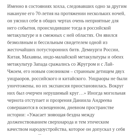
Именно в состояниях хохха, следовавших одно за другим
накануне его 70-летия на протяжении нескольких ночей,
он уяснил себе в общих чертах очень неприятные для
него события, происходившие тогда в российской
метакультуре и в смежных с ней областях. Он явился
безмолвным и бессильным свидетелем одной из
жесточайших потусторонних битв. Демиурги России,
Китая, Махаяны, индо-малайской метакультуры и обеих
метакультур Запада сражались со Жругром и с Лай-
Чжоем, его новым союзником – странным детищем двух
уицраоров, российского и китайского. Уицраоры не были
уничтожены, но их экспансия приостановилась. Вокруг
них был очерчен нерушимый круг…» Иногда могильная
чернота отступает и прозрения Даниила Андреева
совершаются в освещенном, дневном пространстве
истории: «Ужасает зияющая бездна между
долженствованием сверхнарода и тем этическим
качеством народоустройства, которое он допускал у себя