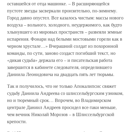
оставшейся от отца машинке. – В расширяющейся
пустоте звезды засверкали пронзительно, по-зимнему.
Город давно опустел. Все казалось чистым: массы нового
воздуха – вольного, холодного, неудержимого, как будто
хлынувшего из мировых пространств – развеяли земные
испарения. Фонари над белыми мостовыми горели как в
черном хрустале…» Вчерашний солдат из похоронной
команды, по сути, заново создаст погибший текст, но
«дикая судьба» держала его – и писательская работа
завершится в кабинете следователя, определившего
Даниила Леонидовича на двадцать пять лет тюрьмы.
Так и получилось, что не только Апокалипсис свяжет
судьбу Даниила Андреева со шлиссельбургским узником,
но и тюремный срок… Впрочем, во Владимирском
централе Даниил Андреев просидел все-таки меньше,
чем вечник Николай Морозов – в Шлиссельбургской
крепости.