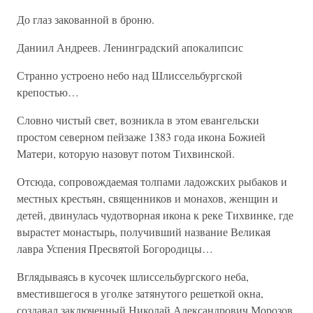
До глаз закованной в броню.
Даниил Андреев. Ленинградский апокалипсис
Странно устроено небо над Шлиссельбургской
крепостью…
Словно чистый свет, возникла в этом евангельски
простом северном пейзаже 1383 года икона Божией
Матери, которую назовут потом Тихвинской.
Отсюда, сопровождаемая толпами ладожских рыбаков и
местных крестьян, священников и монахов, женщин и
детей, двинулась чудотворная икона к реке Тихвинке, где
вырастет монастырь, получивший название Великая
лавра Успения Пресвятой Богородицы…
Вглядываясь в кусочек шлиссельбургского неба,
вместившегося в уголке затянутого решеткой окна,
создавал заключенный Николай Александрович Морозов