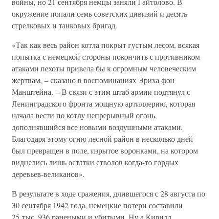
войны, но 21 сентября немцы заняли Гайтолово. В
окружение попали семь советских дивизий и десять
стрелковых и танковых бригад.
«Так как весь район котла покрыт густым лесом, всякая
попытка с немецкой стороны покончить с противником
атаками пехоты привела бы к огромным человеческим
жертвам, – сказано в воспоминаниях Эриха фон
Манштейна. – В связи с этим штаб армии подтянул с
Ленинградского фронта мощную артиллерию, которая
начала вести по котлу непрерывный огонь,
дополнявшийся все новыми воздушными атаками.
Благодаря этому огню лесной район в несколько дней
был превращен в поле, изрытое воронками, на котором
виднелись лишь остатки стволов когда-то гордых
деревьев-великанов».
В результате в ходе сражения, длившегося с 28 августа по
30 сентября 1942 года, немецкие потери составили
25 тыс. 936 ранеными и убитыми. Ну а Кирилл