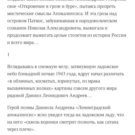
свое «Откровение в грозе и буре», пытаясь прозреть
мистические смыслы Апокалипсиса. И эта гроза над
островом Патмос, забушевавшая в народовольческом
сознании Николая Александровича, выжигала и
продолжает выжигать целые столетия из истории России
и всего мира…
1
Вглядываясь в снежную мглу, затянувшую ладожское
небо блокадной ночью 1943 года, вдруг начал различать
«в облачных, косматых, взринутых, из мрака
выхваченных волнах» картины совсем другого мира
рядовой Даниил Леонидович Андреев…
Герой поэмы Даниила Андреева «Ленинградский
апокалипсис» ясно увидел тогда на ладожском льду, что
на него «сквозь воронки смотрит полночь, как сатана
через плечо».