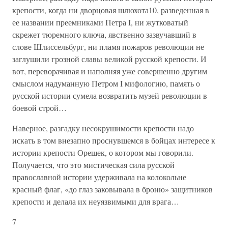
крепости, когда ни дворцовая шлюхота10, разведенная в
ее названии преемниками Петра I, ни жутковатый
скрежет тюремного ключа, явственно зазвучавший в
слове Шлиссельбург, ни пламя пожаров революции не
заглушили грозной славы великой русской крепости. И
вот, переворачивая и наполняя уже совершенно другим
смыслом надуманную Петром I мифологию, память о
русской истории сумела возвратить музей революции в
боевой строй…
Наверное, разгадку несокрушимости крепости надо
искать в том внезапно проснувшемся в бойцах интересе к
истории крепости Орешек, о котором мы говорили.
Получается, что это мистическая сила русской
православной истории удерживала на колокольне
красный флаг, «до глаз заковывала в броню» защитников
крепости и делала их неуязвимыми для врага…
7