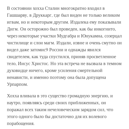
В состоянии хохха Сталин многократно входил в
Гашшарву, в Друккарг, где был виден не только великим
игвам, но и некоторым другим. Издалека ему показывали
Дигм. Он осторожно был проведен, как бы инкогнито,
через некоторые участки Мудгабра и Юнукамна, созерцал
чистилище и слои магм. Издали, извне и очень смутно он
видел даже затомис9 России и однажды явился
свидетелем, как туда спустился, приняв просветленное
тело, Иисус Христос. Но эта встреча не вызвала в темном
духовидце ничего, кроме усиления смертельной
ненависти, и именно поэтому она была допущена
Урпарпом.
Хохха вливала в это существо громадную энергию, и
наутро, появляясь среди своих приближенных, он
поражал всех таким нечеловеческим зарядом сил, что
этого одного было бы достаточно для их волевого
порабощения.