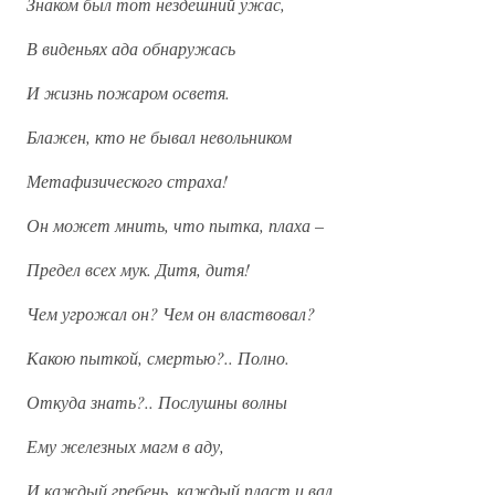
Знаком был тот нездешний ужас,
В виденьях ада обнаружась
И жизнь пожаром осветя.
Блажен, кто не бывал невольником
Метафизического страха!
Он может мнить, что пытка, плаха
–
Предел всех мук. Дитя, дитя!
Чем угрожал он? Чем он властвовал?
Какою пыткой, смертью?.. Полно.
Откуда знать?.. Послушны волны
Ему железных магм в аду,
И каждый гребень, каждый пласт и вал