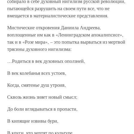
собирало в себе духовный нигилизм русской революции,
пытающейся разрушить на своем пути все, что не
вмещается в материалистические представления.
Мистические откровения Даниила Андреева,
воплощенные им как в «Ленинградском апокалипсисе»,
так и в «Розе мира», – это попытка вырваться из мертвой
трясины духовного нигилизма:
…Родиться в век духовных оползней,
В век колебанья всех устоев,
Когда, смятенье душ утроив,
Сквозь жизнь зияет новый смысл;
До боли вглядываться в пропасти,
В кипящие извивы бури,
В круги, что чертят по культуре