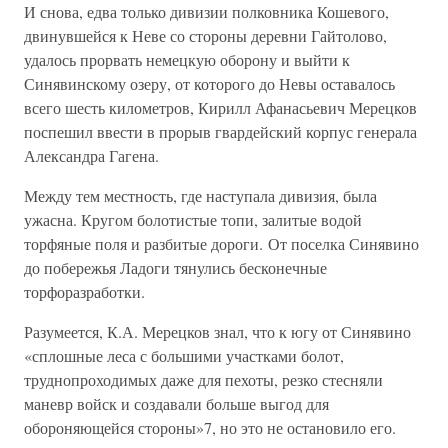
И снова, едва только дивизии полковника Кошевого,
двинувшейся к Неве со стороны деревни Гайтолово,
удалось прорвать немецкую оборону и выйти к
Синявинскому озеру, от которого до Невы оставалось
всего шесть километров, Кирилл Афанасьевич Мерецков
поспешил ввести в прорыв гвардейский корпус генерала
Александра Гагена.
Между тем местность, где наступала дивизия, была
ужасна. Кругом болотистые топи, залитые водой
торфяные поля и разбитые дороги. От поселка Синявино
до побережья Ладоги тянулись бесконечные
торфоразработки.
Разумеется, К.А. Мерецков знал, что к югу от Синявино
«сплошные леса с большими участками болот,
труднопроходимых даже для пехоты, резко стесняли
маневр войск и создавали больше выгод для
обороняющейся стороны»7, но это не остановило его.