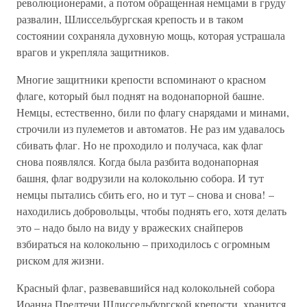
революционерами, а потом обращенная немцами в груду
развалин, Шлиссельбургская крепость и в таком
состоянии сохраняла духовную мощь, которая устрашала
врагов и укрепляла защитников.
Многие защитники крепости вспоминают о красном
флаге, который был поднят на водонапорной башне.
Немцы, естественно, били по флагу снарядами и минами,
строчили из пулеметов и автоматов. Не раз им удавалось
сбивать флаг. Но не проходило и получаса, как флаг
снова появлялся. Когда была разбита водонапорная
башня, флаг водрузили на колокольню собора. И тут
немцы пытались сбить его, но и тут – снова и снова! –
находились добровольцы, чтобы поднять его, хотя делать
это – надо было на виду у вражеских снайперов
взбираться на колокольню – приходилось с огромным
риском для жизни.
Красный флаг, развевавшийся над колокольней собора
Иоанна Предтечи Шлиссельбургской крепости, хранится