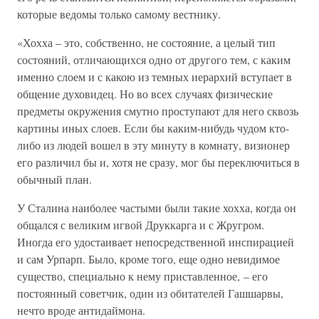
которые ведомы только самому вестнику.
«Хохха – это, собственно, не состояние, а целый тип
состояний, отличающихся одно от другого тем, с каким
именно слоем и с какою из темных иерархий вступает в
общение духовидец. Но во всех случаях физические
предметы окружения смутно проступают для него сквозь
картины иных слоев. Если бы каким-нибудь чудом кто-
либо из людей вошел в эту минуту в комнату, визионер
его различил бы и, хотя не сразу, мог бы переключиться в
обычный план.
У Сталина наиболее частыми были такие хохха, когда он
общался с великим игвой Друккарга и с Жругром.
Иногда его удостаивает непосредственной инспирацией
и сам Урпарп. Было, кроме того, еще одно невидимое
существо, специально к нему приставленное, – его
постоянный советчик, один из обитателей Гашшарвы,
нечто вроде антидаймона.