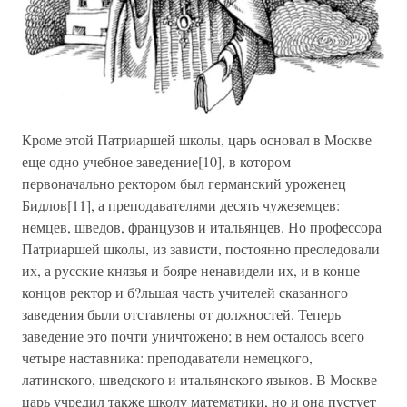
Кроме этой Патриаршей школы, царь основал в Москве
еще одно учебное заведение[10], в котором
первоначально ректором был германский уроженец
Бидлов[11], а преподавателями десять чужеземцев:
немцев, шведов, французов и итальянцев. Но профессора
Патриаршей школы, из зависти, постоянно преследовали
их, а русские князья и бояре ненавидели их, и в конце
концов ректор и б?льшая часть учителей сказанного
заведения были отставлены от должностей. Теперь
заведение это почти уничтожено; в нем осталось всего
четыре наставника: преподаватели немецкого,
латинского, шведского и итальянского языков. В Москве
царь учредил также школу математики, но и она пустует