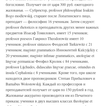
богословие. Получает он от царя 300 руб. ежегодного
жалованья. — Субректор, professor philosophiae Ioakim
Bogo modlewskij, старшее после Лопатинского лицо,
преподает — философию 16 ученикам. Затем следуют:
professor rhetorices и преподаватель других менее важных
предметов Иоасаф Томилович, имеет 15 учеников;
professor poeseos Гавриил Theodorowitz имеет 10
учеников; professor sintaxeos Феодосий Turkiewitz с 21
учеником; magister grammatices Иннокентий Kulcyijckiy с
20 учениками; magister infimae grammatices, anologiae et
lingvae germanicae Феофил Кролик с 84 учениками,
professor Lijchudes, didascalus lingvae graecae, oriundus ex
insula Cephalonia с 8 учениками. Кроме того, при школе
находится двое проповедников: Степан Прибылович и
Barnabus Wolostowskij. Каждый из профессоров и
преподавателей получает от царя по 150 рублей в год.
Жалованье аккуратно производится им из Печатного
приказа; ученики в двух высших классах theologiae et