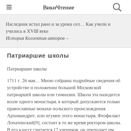
ВикиЧтение
Наследник встал рано и за уроки сел… Как учили и
учились в XVIII веке
История Коллектив авторов --
Патриаршие школы
Патриаршие школы
1711 г. 26 мая… Мною собраны подробные сведения об
устройстве и положении большой Московской
патриаршей школы или гимназии. Школа эта находится
возле одного монастыря, в который допускаются только
православные монахи польского происхождения.
Архимандрит, или игумен этого монастыря, Феофилакт
Лопатинский[9], состоит в то же время ректором школы.
В его классе считается 17 учеников; он преподает им