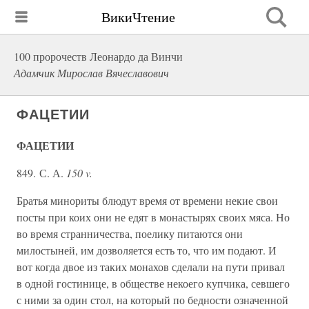
ВикиЧтение
100 пророчеств Леонардо да Винчи
Адамчик Мирослав Вячеславович
ФАЦЕТИИ
ФАЦЕТИИ
849. С. А.
150 v.
Братья минориты блюдут время от времени некие свои
посты при коих они не едят в монастырях своих мяса. Но
во время странничества, поелику питаются они
милостыней, им дозволяется есть то, что им подают. И
вот когда двое из таких монахов сделали на пути привал
в одной гостинице, в обществе некоего купчика, севшего
с ними за один стол, на который по бедности означенной