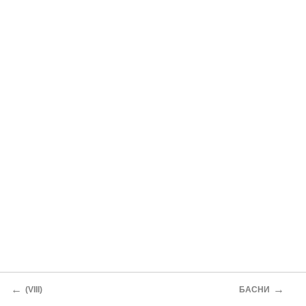
←
→
(VIII)
БАСНИ