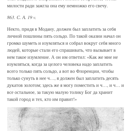
милости ради зажгла она ему немножко его свечу.
863. С. А. 19 v.
Некто, придя в Модану, должен был заплатить за себя
личной пошлины пять сольдо. По такой оказии начал он
громко шуметь и изумляться и собрал вокруг себя много
людей, которые стали его спрашивать, что вызывает в
нем такое изумление. А он им ответил: «Как же мне не
изумляться, когда за целого человека надо заплатить
всего только пять сольдо, а вот во Флоренции, чтобы
только сунуть в нее ч…, я должен был заплатить десять
дукатов золотом; здесь же я могу поместить и ч…, и ч… и
все остальное, за такую малую толику Бог да хранит
такой город и тех, кто им правит!»