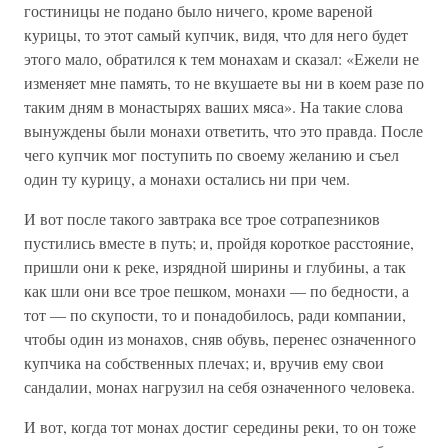
гостиницы не подано было ничего, кроме вареной
курицы, то этот самый купчик, видя, что для него будет
этого мало, обратился к тем монахам и сказал: «Ежели не
изменяет мне память, то не вкушаете вы ни в коем разе по
таким дням в монастырях ваших мяса». На такие слова
вынуждены были монахи ответить, что это правда. После
чего купчик мог поступить по своему желанию и съел
один ту курицу, а монахи остались ни при чем.
И вот после такого завтрака все трое сотрапезников
пустились вместе в путь; и, пройдя короткое расстояние,
пришли они к реке, изрядной ширины и глубины, а так
как шли они все трое пешком, монахи — по бедности, а
тот — по скупости, то и понадобилось, ради компании,
чтобы один из монахов, сняв обувь, перенес означенного
купчика на собственных плечах; и, вручив ему свои
сандалии, монах нагрузил на себя означенного человека.
И вот, когда тот монах достиг середины реки, то он тоже