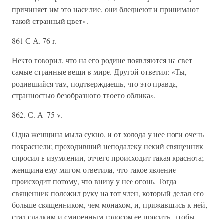
причиняет им это насилие, они бледнеют и принимают
такой странный цвет».
861 С А. 76 r.
Некто говорил, что на его родине появляются на свет
самые странные вещи в мире. Другой ответил: «Ты,
родившийся там, подтверждаешь, что это правда,
странностью безобразного твоего облика».
862. С. А. 75 v.
Одна женщина мыла сукно, и от холода у нее ноги очень
покраснели; проходивший неподалеку некий священник
спросил в изумлении, отчего происходит такая краснота;
женщина ему мигом ответила, что такое явление
происходит потому, что внизу у нее огонь. Тогда
священник положил руку на тот член, который делал его
больше священником, чем монахом, и, прижавшись к ней,
стал сладким и смиренным голосом ее просить, чтобы