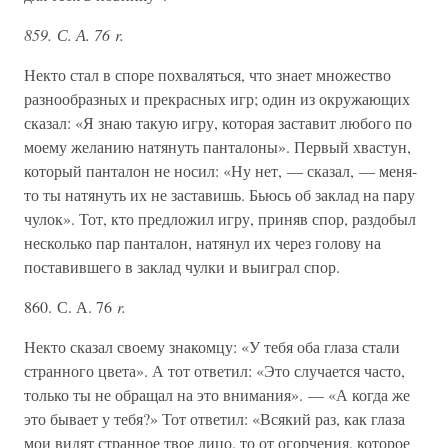
859. С. А. 76 r.
Некто стал в споре похваляться, что знает множество
разнообразных и прекрасных игр; один из окружающих
сказал: «Я знаю такую игру, которая заставит любого по
моему желанию натянуть панталоны». Первый хвастун,
который панталон не носил: «Ну нет, — сказал, — меня-
то ты натянуть их не заставишь. Бьюсь об заклад на пару
чулок». Тот, кто предложил игру, приняв спор, раздобыл
несколько пар панталон, натянул их через голову на
поставившего в заклад чулки и выиграл спор.
860. С. А. 76
r.
Некто сказал своему знакомцу: «У тебя оба глаза стали
странного цвета». А тот ответил: «Это случается часто,
только ты не обращал на это внимания». — «А когда же
это бывает у тебя?» Тот ответил: «Всякий раз, как глаза
мои видят странное твое лицо, то от огорчения, которое