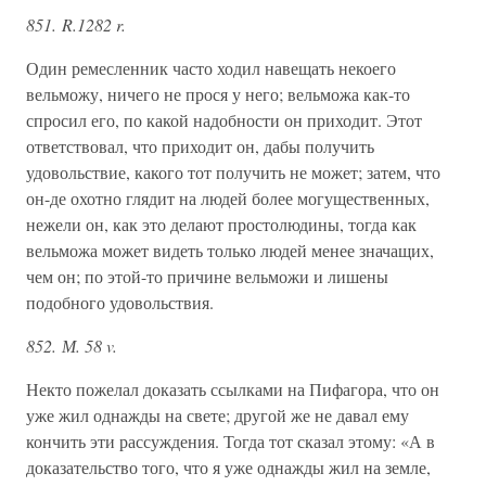
851. R.1282 r.
Один ремесленник часто ходил навещать некоего
вельможу, ничего не прося у него; вельможа как-то
спросил его, по какой надобности он приходит. Этот
ответствовал, что приходит он, дабы получить
удовольствие, какого тот получить не может; затем, что
он-де охотно глядит на людей более могущественных,
нежели он, как это делают простолюдины, тогда как
вельможа может видеть только людей менее значащих,
чем он; по этой-то причине вельможи и лишены
подобного удовольствия.
852. М. 58 v.
Некто пожелал доказать ссылками на Пифагора, что он
уже жил однажды на свете; другой же не давал ему
кончить эти рассуждения. Тогда тот сказал этому: «А в
доказательство того, что я уже однажды жил на земле,