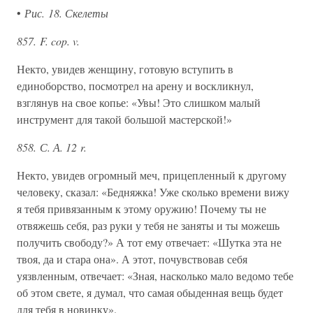
•
Рис. 18. Скелеты
857. F. cop. v.
Некто, увидев женщину, готовую вступить в
единоборство, посмотрел на арену и воскликнул,
взглянув на свое копье: «Увы! Это слишком малый
инструмент для такой большой мастерской!»
858. С. А. 12 r.
Некто, увидев огромный меч, прицепленный к другому
человеку, сказал: «Бедняжка! Уже сколько времени вижу
я тебя привязанным к этому оружию! Почему ты не
отвяжешь себя, раз руки у тебя не заняты и ты можешь
получить свободу?» А тот ему отвечает: «Шутка эта не
твоя, да и стара она». А этот, почувствовав себя
уязвленным, отвечает: «Зная, насколько мало ведомо тебе
об этом свете, я думал, что самая обыденная вещь будет
для тебя в новинку».