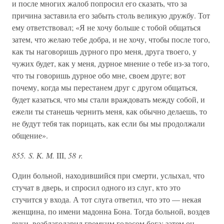
и после многих жалоб попросил его сказать, что за
причина заставила его забыть столь великую дружбу. Тот
ему ответствовал; «Я не хочу больше с тобой общаться
затем, что желаю тебе добра, и не хочу, чтобы после того,
как ты наговоришь дурного про меня, друга твоего, у
чужих будет, как у меня, дурное мнение о тебе из-за того,
что ты говоришь дурное обо мне, своем друге; вот
почему, когда мы перестанем друг с другом общаться,
будет казаться, что мы стали враждовать между собой, и
ежели ты станешь чернить меня, как обычно делаешь, то
не будут тебя так порицать, как если бы мы продолжали
общение».
855. S. К. М.
III,
58 r.
Один больной, находившийся при смерти, услыхал, что
стучат в дверь, и спросил одного из слуг, кто это
стучится у входа. А тот слуга ответил, что это — некая
женщина, по имени мадонна Бона. Тогда больной, воздев
руки, возблагодарил громким голосом бога; затем он