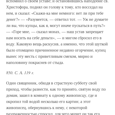
вспомнил о своем уставе; и остановившись наподобие св.
Христофора, поднял он голову к тому, кто восседал на
нем, и сказал: «Скажи-ка мне немного: нет ли при тебе
денег?» — «Разумеется, — ответил тот. — Уж не думаете
ли вы, что купцы, как я, могут иначе пускаться в путь?»
— «Горе мне, — сказал монах, — наш устав запрещает
нам носить на себе деньги», — и мигом сбросил его в
воду. Каковую вещь раскусив, а именно, что этой шуткой
было отомщено причиненное недавно огорчение, купец
вынес эту месть с приветливым смехом, мирно и
наполовину покраснев от стыда.
850. С. А. 119 r.
Один священник, обходя в страстную субботу свой
приход, чтобы разнести, как то принято, святую воду по
домам, зашел в комнату к одному живописцу, где и
окропил той водой несколько его картин; а этот
живописец, обернувшись к нему, с некоторой
раздраженностью спросил, для чего мочит он так его