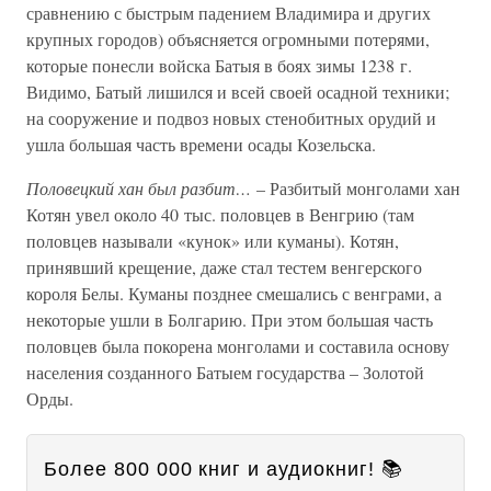
сравнению с быстрым падением Владимира и других
крупных городов) объясняется огромными потерями,
которые понесли войска Батыя в боях зимы 1238 г.
Видимо, Батый лишился и всей своей осадной техники;
на сооружение и подвоз новых стенобитных орудий и
ушла большая часть времени осады Козельска.
Половецкий хан был разбит…
– Разбитый монголами хан
Котян увел около 40 тыс. половцев в Венгрию (там
половцев называли «кунок» или куманы). Котян,
принявший крещение, даже стал тестем венгерского
короля Белы. Куманы позднее смешались с венграми, а
некоторые ушли в Болгарию. При этом большая часть
половцев была покорена монголами и составила основу
населения созданного Батыем государства – Золотой
Орды.
Более 800 000 книг и аудиокниг! 📚