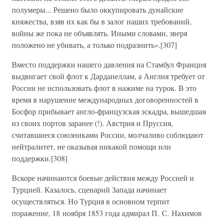
полумеры... Решено было оккупировать дунайские
княжества, взяв их как бы в залог наших требований,
войны же пока не объявлять. Иными словами, зверя
положено не убивать, а только подразнить».[307]
Вместо поддержки нашего давления на Стамбул Франция
выдвигает свой флот к Дарданеллам, а Англия требует от
России не использовать флот в нажиме на турок. В это
время в нарушение международных договоренностей в
Босфор прибывает англо-французская эскадра, вышедшая
из своих портов заранее (!). Австрия и Пруссия,
считавшиеся союзниками России, молчаливо соблюдают
нейтралитет, не оказывая никакой помощи или
поддержки.[308]
Вскоре начинаются боевые действия между Россией и
Турцией. Казалось, сценарий Запада начинает
осуществляться. Но Турция в основном терпит
поражение, 18 ноября 1853 года адмирал П. С. Нахимов