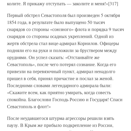
колите. Я прикажу отступать — заколите и меня!»[317]
Первый обстрел Севастополя был произведен 5 октября
1854 года, в результате было выпущено 50 тысяч
снарядов со стороны «союзного» флота и порядка 9 тысяч
снарядов со стороны осадных укреплений. Одной из
жертв обстрела стал вице-адмирал Корнилов. Офицеры
подняли его на руки и положили за бруствером между
орудиями. Он успел сказать: «Отстаивайте же
Севастополь», после чего потерял сознание. Когда его
привезли на перевязочный пункт, адмирал ненадолго
пришел в себя, принял причастие и послал за женой.
Последними словами легендарного адмирала были:
«Скажите всем, как приятно умирать, когда совесть
спокойна. Благослови Господь Россию и Государя! Спаси
Севастополь и флот!»
После неудавшегося штурма агрессоры решили взять
паузу. В Крым же прибыло подкрепление из России,