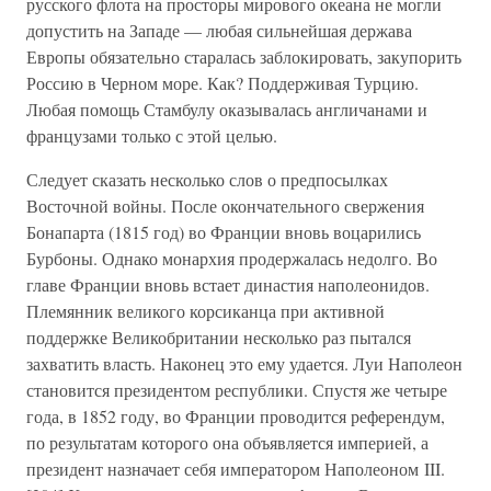
русского флота на просторы мирового океана не могли
допустить на Западе — любая сильнейшая держава
Европы обязательно старалась заблокировать, закупорить
Россию в Черном море. Как? Поддерживая Турцию.
Любая помощь Стамбулу оказывалась англичанами и
французами только с этой целью.
Следует сказать несколько слов о предпосылках
Восточной войны. После окончательного свержения
Бонапарта (1815 год) во Франции вновь воцарились
Бурбоны. Однако монархия продержалась недолго. Во
главе Франции вновь встает династия наполеонидов.
Племянник великого корсиканца при активной
поддержке Великобритании несколько раз пытался
захватить власть. Наконец это ему удается. Луи Наполеон
становится президентом республики. Спустя же четыре
года, в 1852 году, во Франции проводится референдум,
по результатам которого она объявляется империей, а
президент назначает себя императором Наполеоном III.