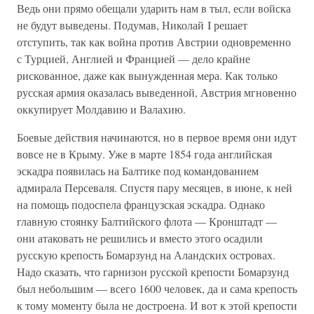
Ведь они прямо обещали ударить нам в тыл, если войска
не будут выведены. Подумав, Николай I решает
отступить, так как война против Австрии одновременно
с Турцией, Англией и Францией — дело крайне
рискованное, даже как вынужденная мера. Как только
русская армия оказалась выведенной, Австрия мгновенно
оккупирует Молдавию и Валахию.
Боевые действия начинаются, но в первое время они идут
вовсе не в Крыму. Уже в марте 1854 года английская
эскадра появилась на Балтике под командованием
адмирала Персеваля. Спустя пару месяцев, в июне, к ней
на помощь подоспела французская эскадра. Однако
главную стоянку Балтийского флота — Кронштадт —
они атаковать не решились и вместо этого осадили
русскую крепость Бомарзунд на Аландских островах.
Надо сказать, что гарнизон русской крепости Бомарзунд
был небольшим — всего 1600 человек, да и сама крепость
к тому моменту была не достроена. И вот к этой крепости