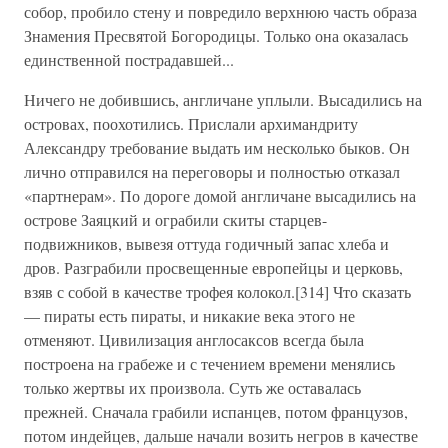
собор, пробило стену и повредило верхнюю часть образа
Знамения Пресвятой Богородицы. Только она оказалась
единственной пострадавшей...
Ничего не добившись, англичане уплыли. Высадились на
островах, поохотились. Прислали архимандриту
Александру требование выдать им несколько быков. Он
лично отправился на переговоры и полностью отказал
«партнерам». По дороге домой англичане высадились на
острове Заяцкий и ограбили скиты старцев-
подвижников, вывезя оттуда годичный запас хлеба и
дров. Разграбили просвещенные европейцы и церковь,
взяв с собой в качестве трофея колокол.[314] Что сказать
— пираты есть пираты, и никакие века этого не
отменяют. Цивилизация англосаксов всегда была
построена на грабеже и с течением времени менялись
только жертвы их произвола. Суть же оставалась
прежней. Сначала грабили испанцев, потом французов,
потом индейцев, дальше начали возить негров в качестве