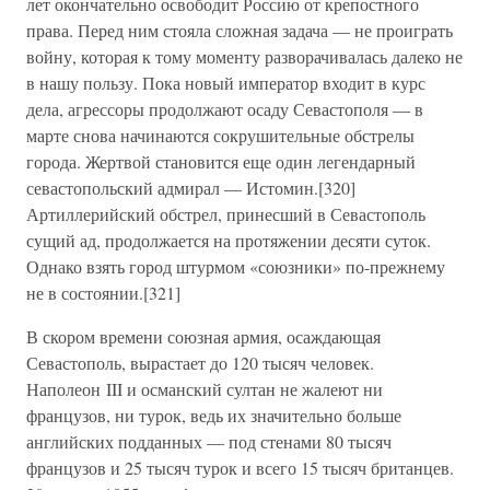
лет окончательно освободит Россию от крепостного
права. Перед ним стояла сложная задача — не проиграть
войну, которая к тому моменту разворачивалась далеко не
в нашу пользу. Пока новый император входит в курс
дела, агрессоры продолжают осаду Севастополя — в
марте снова начинаются сокрушительные обстрелы
города. Жертвой становится еще один легендарный
севастопольский адмирал — Истомин.[320]
Артиллерийский обстрел, принесший в Севастополь
сущий ад, продолжается на протяжении десяти суток.
Однако взять город штурмом «союзники» по-прежнему
не в состоянии.[321]
В скором времени союзная армия, осаждающая
Севастополь, вырастает до 120 тысяч человек.
Наполеон III и османский султан не жалеют ни
французов, ни турок, ведь их значительно больше
английских подданных — под стенами 80 тысяч
французов и 25 тысяч турок и всего 15 тысяч британцев.