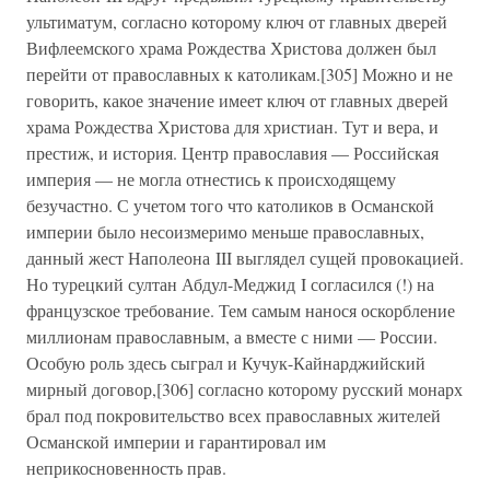
ультиматум, согласно которому ключ от главных дверей
Вифлеемского храма Рождества Христова должен был
перейти от православных к католикам.[305] Можно и не
говорить, какое значение имеет ключ от главных дверей
храма Рождества Христова для христиан. Тут и вера, и
престиж, и история. Центр православия — Российская
империя — не могла отнестись к происходящему
безучастно. С учетом того что католиков в Османской
империи было несоизмеримо меньше православных,
данный жест Наполеона III выглядел сущей провокацией.
Но турецкий султан Абдул-Меджид I согласился (!) на
французское требование. Тем самым нанося оскорбление
миллионам православным, а вместе с ними — России.
Особую роль здесь сыграл и Кучук-Кайнарджийский
мирный договор,[306] согласно которому русский монарх
брал под покровительство всех православных жителей
Османской империи и гарантировал им
неприкосновенность прав.