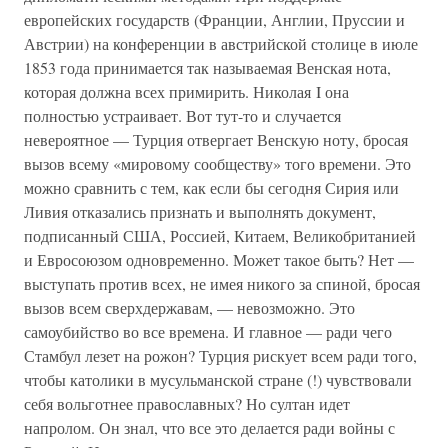
европейских государств (Франции, Англии, Пруссии и
Австрии) на конференции в австрийской столице в июле
1853 года принимается так называемая Венская нота,
которая должна всех примирить. Николая I она
полностью устраивает. Вот тут-то и случается
невероятное — Турция отвергает Венскую ноту, бросая
вызов всему «мировому сообществу» того времени. Это
можно сравнить с тем, как если бы сегодня Сирия или
Ливия отказались признать и выполнять документ,
подписанный США, Россией, Китаем, Великобританией
и Евросоюзом одновременно. Может такое быть? Нет —
выступать против всех, не имея никого за спиной, бросая
вызов всем сверхдержавам, — невозможно. Это
самоубийство во все времена. И главное — ради чего
Стамбул лезет на рожон? Турция рискует всем ради того,
чтобы католики в мусульманской стране (!) чувствовали
себя вольготнее православных? Но султан идет
напролом. Он знал, что все это делается ради войны с