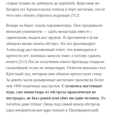
старые пушки не добивали до кораблей. Береговая же
батарея (из Архангельска) попала в борт англичан, после
чего они спешно убрались подальше.[312]
Вскоре на берег сошли парламентеры. Они предъявили
монахам ультиматум — сдать монастырь вместе с
гарнизоном, выдать все оружие. В противном случае
обещали вновь начать обстрел. На это архимандрит
Александр дал письменный ответ, что коменданта в
крепости нет, военных запасов тоже, а потому сдавать
нечего.[313] После получения ответа британцы открыли
сильнейший огонь по монастырю. Ответом монахов стал
Крестный ход, которым они обошли крепостную стену.
За девять часов разъяренные англичане произвели более
Случилось настоящее
чем 1800 пушечных выстрелов.
чудо, сам монастырь от обстрела практически не
пострадал, не был ранен или убит ни один человек.
Не
погибла даже птица! Лишь под самый конец обстрела
одно неприятельское ядро попало в Преображенский