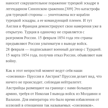
наносит сокрушительное поражение турецкой эскадре в
легендарном Синопском сражении.[309] Это катастрофа
для турецкой стороны — уничтожены все корабли
турецкой эскадры, а ее командующий пленен. И тут
Англия и Франция демонстрируют свои намерения уже в
открытую. Турция в одиночку не справляется с
разгромом России. 15 февраля 1854 года эти страны
предъявляют России ультиматум о выводе войск.
28 февраля — подписывают военный договор с Турцией.
15 марта 1854 года, получив отказ России, объявляют нам
войну.
Как в этот непростой момент ведут себя наши
«союзники» Пруссия и Австрия? Пруссия делает вид, что
ничего не происходит, соблюдая нейтралитет.
Австрийцы размещают на границе с нами большую
армию, требуя от Николая I вывода войск из Молдавии и
Валахии. Для императора это было время избавления от
иллюзий в отношении так называемых «союзников».