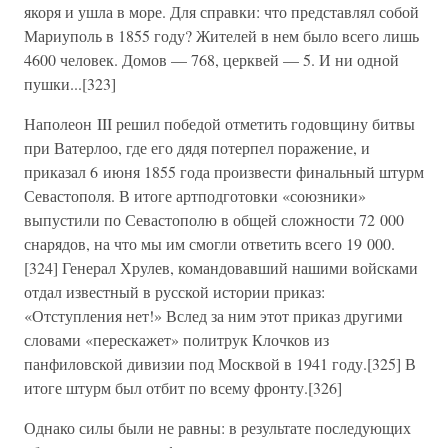
якоря и ушла в море. Для справки: что представлял собой
Мариуполь в 1855 году? Жителей в нем было всего лишь
4600 человек. Домов — 768, церквей — 5. И ни одной
пушки...[323]
Наполеон III решил победой отметить годовщину битвы
при Ватерлоо, где его дядя потерпел поражение, и
приказал 6 июня 1855 года произвести финальный штурм
Севастополя. В итоге артподготовки «союзники»
выпустили по Севастополю в общей сложности 72 000
снарядов, на что мы им смогли ответить всего 19 000.
[324] Генерал Хрулев, командовавший нашими войсками
отдал известный в русской истории приказ:
«Отступления нет!» Вслед за ним этот приказ другими
словами «перескажет» политрук Клочков из
панфиловской дивизии под Москвой в 1941 году.[325] В
итоге штурм был отбит по всему фронту.[326]
Однако силы были не равны: в результате последующих