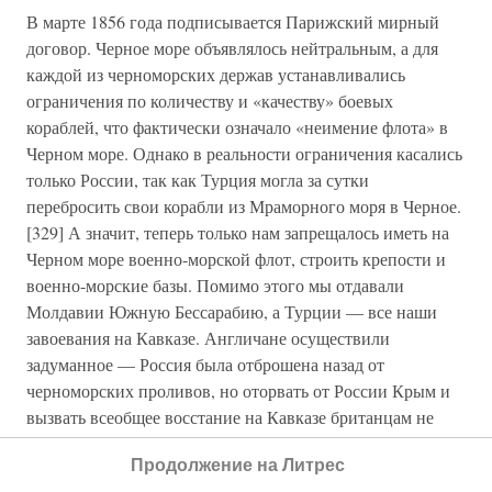
В марте 1856 года подписывается Парижский мирный
договор. Черное море объявлялось нейтральным, а для
каждой из черноморских держав устанавливались
ограничения по количеству и «качеству» боевых
кораблей, что фактически означало «неимение флота» в
Черном море. Однако в реальности ограничения касались
только России, так как Турция могла за сутки
перебросить свои корабли из Мраморного моря в Черное.
[329] А значит, теперь только нам запрещалось иметь на
Черном море военно-морской флот, строить крепости и
военно-морские базы. Помимо этого мы отдавали
Молдавии Южную Бессарабию, а Турции — все наши
завоевания на Кавказе. Англичане осуществили
задуманное — Россия была отброшена назад от
черноморских проливов, но оторвать от России Крым и
вызвать всеобщее восстание на Кавказе британцам не
удалось. Россия сохранилась как одна из сильнейших
Продолжение на Литрес
держав мира. Пройдет чуть менее 15 лет, и Россия заявит,