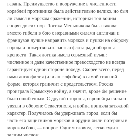
гавань. Преимущество и вооружение в численности
кораблей противника была действительно велико, но был
ли смысл в морском сражении, историки той войны
спорят до сих пор. Логика Меньшикова была такова:
вместо гибели в бою с неравными силами англичан и
французов лучше направить моряков и пушки на оборону
города и пожертвовать частью флота ради обороны
крепости. Такая логика имела серьезный изъян:
численное и даже качественное превосходство не всегда
гарантирует одной стороне победу. Скорее всего, перед
нами англофилия (или англофобия) в самой сильной
форме, которая граничит с предательством. Россия
проиграла Крымскую войну, а значит, вроде бы решение
было ошибочным. С другой стороны, европейцы сильно
увязли в обороне Севастополя, и война приняла затяжной
характер. Получилось бы удерживать город, если бы
часть его защитников моряков и орудий были потеряны в
морском бою, — вопрос. Одним словом, легко судить
задним числом...