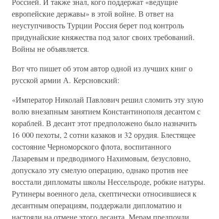
Россией. И также знал, кого поддержат «ведущие
европейские державы» в этой войне. В ответ на
неуступчивость Турции Россия берет под контроль
придунайские княжества под залог своих требований.
Войны не объявляется.
Вот что пишет об этом автор одной из лучших книг о
русской армии А. Керсновский:
«Император Николай Павлович решил сломить эту злую
волю внезапным занятием Константинополя десантом с
кораблей. В десант этот предположено было назначить
16 000 пехоты, 2 сотни казаков и 32 орудия. Блестящее
состояние Черноморского флота, воспитанного
Лазаревым и предводимого Нахимовым, безусловно,
допускало эту смелую операцию, однако против нее
восстали дипломаты школы Нессельроде, робкие натуры.
Рутинеры военного дела, скептически относившиеся к
десантным операциям, поддержали дипломатию и
настояли на отмене этого десанта. Мерам предпочли