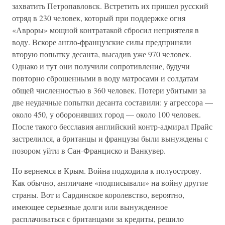
захватить Петропавловск. Встретить их пришел русский
отряд в 230 человек, который при поддержке огня
«Авроры» мощной контратакой сбросил неприятеля в
воду. Вскоре англо-французские силы предприняли
вторую попытку десанта, высадив уже 970 человек.
Однако и тут они получили сопротивление, будучи
повторно сброшенными в воду матросами и солдатам
общей численностью в 360 человек. Потери убитыми за
две неудачные попытки десанта составили: у агрессора —
около 450, у оборонявших город — около 100 человек.
После такого бесславия английский контр-адмирал Прайс
застрелился, а британцы и французы были вынуждены с
позором уйти в Сан-Франциско и Ванкувер.
Но вернемся в Крым. Война подходила к полуострову.
Как обычно, англичане «подписывали» на войну другие
страны. Вот и Сардинское королевство, вероятно,
имеющее серьезные долги или вынужденное
расплачиваться с британцами за кредиты, решило