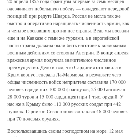
20 апреля 1855 года французы впервые за семь месяцев
одерживают небольшую победу — овладевают передовой
позицией при редуте Шварца. Россия не могла так же
быстро и оперативно наращивать численность армии, как
и четыре воевавших против нее страны. Ведь мы воевали
еще и на Кавказе с теми же турками, а в европейской
части страны должны были быть наготове к возможным
военным действиям со стороны Австрии. В конце апреля
вражеская армия получила значительное численное
преимущество. Дело в том, что Сардиния отправила в
Крым корпус генерала Ла-Марморы, в результате чего
общая численность войск неприятеля составила 170 000
человек (среди них 100 000 французов, 25 000 англичан,
28 000 турок и 15 000 сардинцев) при 1 тыс. орудий. У
нас же в Крыму было 110 000 русских солдат при 442
пушках. Гарнизон Севастополя составлял 46 000 человек
при 70 полевых орудиях.
Воспользовавшись своим господством на море, 12 мая