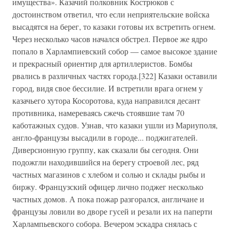
имущества». Казачий полковник Кострюков с
достоинством ответил, что если неприятельские войска
высадятся на берег, то казаки готовы их встретить огнем.
Через несколько часов начался обстрел. Первое же ядро
попало в Харлампиевский собор — самое высокое здание
и прекрасный ориентир для артиллеристов. Бомбы
рвались в различных частях города.[322] Казаки оставили
город, видя свое бессилие. И встретили врага огнем у
казачьего хутора Косоротова, куда направился десант
противника, намереваясь сжечь стоявшие там 70
каботажных судов. Узнав, что казаки ушли из Мариуполя,
англо-французы высадили в городе... поджигателей.
Диверсионную группу, как сказали бы сегодня. Они
подожгли находившийся на берегу строевой лес, ряд
частных магазинов с хлебом и солью и склады рыбы и
биржу. Французский офицер лично поджег несколько
частных домов. А пока пожар разгорался, англичане и
французы ловили во дворе гусей и резали их на паперти
Харлампьевского собора. Вечером эскадра снялась с