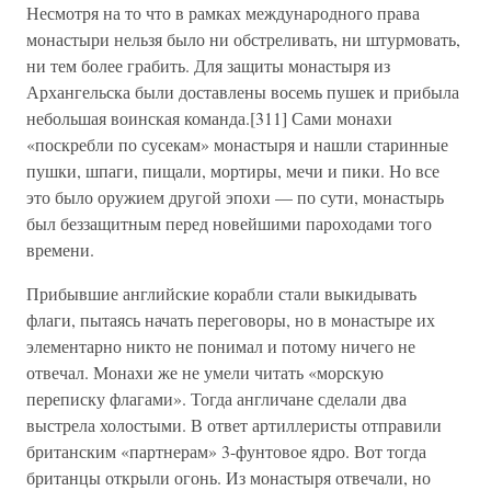
Несмотря на то что в рамках международного права
монастыри нельзя было ни обстреливать, ни штурмовать,
ни тем более грабить. Для защиты монастыря из
Архангельска были доставлены восемь пушек и прибыла
небольшая воинская команда.[311] Сами монахи
«поскребли по сусекам» монастыря и нашли старинные
пушки, шпаги, пищали, мортиры, мечи и пики. Но все
это было оружием другой эпохи — по сути, монастырь
был беззащитным перед новейшими пароходами того
времени.
Прибывшие английские корабли стали выкидывать
флаги, пытаясь начать переговоры, но в монастыре их
элементарно никто не понимал и потому ничего не
отвечал. Монахи же не умели читать «морскую
переписку флагами». Тогда англичане сделали два
выстрела холостыми. В ответ артиллеристы отправили
британским «партнерам» 3-фунтовое ядро. Вот тогда
британцы открыли огонь. Из монастыря отвечали, но