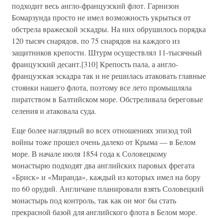
подходит весь англо-французский флот. Гарнизон
Бомарзунда просто не имел возможность укрыться от
обстрела вражеской эскадры. На них обрушилось порядка
120 тысяч снарядов, по 75 снарядов на каждого из
защитников крепости. Штурм осуществлял 11-тысячный
французский десант.[310] Крепость пала, а англо-
французская эскадра так и не решилась атаковать главные
стоянки нашего флота, поэтому все лето промышляла
пиратством в Балтийском море. Обстреливала береговые
селения и атаковала суда.
Еще более наглядный во всех отношениях эпизод той
войны тоже прошел очень далеко от Крыма — в Белом
море. В начале июля 1854 года к Соловецкому
монастырю подходят два английских паровых фрегата
«Бриск» и «Миранда», каждый из которых имел на бору
по 60 орудий. Англичане планировали взять Соловецкий
монастырь под контроль, так как он мог бы стать
прекрасной базой для английского флота в Белом море.