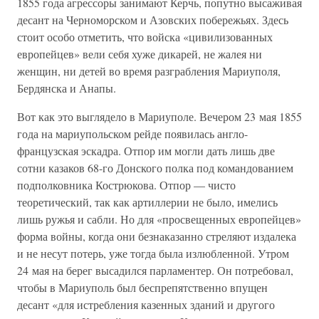
1855 года агрессоры занимают Керчь, попутно высаживая
десант на Черноморском и Азовских побережьях. Здесь
стоит особо отметить, что войска «цивилизованных
европейцев» вели себя хуже дикарей, не жалея ни
женщин, ни детей во время разграбления Мариуполя,
Бердянска и Анапы.
Вот как это выглядело в Мариуполе. Вечером 23 мая 1855
года на мариупольском рейде появилась англо-
французская эскадра. Отпор им могли дать лишь две
сотни казаков 68-го Донского полка под командованием
подполковника Кострюкова. Отпор — чисто
теоретический, так как артиллерии не было, имелись
лишь ружья и сабли. Но для «просвещенных европейцев»
форма войны, когда они безнаказанно стреляют издалека
и не несут потерь, уже тогда была излюбленной. Утром
24 мая на берег высадился парламентер. Он потребовал,
чтобы в Мариуполь был беспрепятственно впущен
десант «для истребления казенных зданий и другого