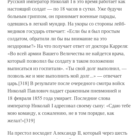
Русский император Николай I в это время работает как
настоящий солдат — по 18 часов в сутки. Уже будучи
больным гриппом, он принимает военные парады,
одевшись в легкий мундир. На укоры со стороны лейб-
медиков государь отвечает: «Если бы я был простым
солдатом, обратили ли бы вы внимание на это
нездоровье?» На что получает ответ от доктора Карреля:
«Во всей армии Вашего Величества не найдется врача,
который позволил бы солдату в таком положении
выписаться из госпиталя». «Ты свой долг выполнил, —
позволь же и мне выполнить мой долг...» — отвечает
царь.[318] В результате после очередного смотра войск
Николай Павлович падает сраженным пневмонией и
18 февраля 1855 года умирает. Последние слова
император Николай I адресовал своему сыну: «Сдаю тебе
мою команду, к сожалению, не в том порядке, как
желал!»[319]
На престол восходит Александр II, который через шесть