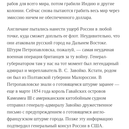
рабов для всего мира, потом грабили Индию и другие
колонии. Сейчас снова пытаются грабить весь мир через
эмиссию ничем не обеспеченного доллара.
Англичане пытались нанести ущерб России в любой
точке, куда сможет доплыть ее флот. Неудивительно, что
они атаковали русский город на Дальнем Востоке.
Штурм Петропавловска, пожалуй, — самая неудачная
военная операция британцев за ту войну. Генерал-
губернатором там у нас на тот момент был легендарный
адмирал и мореплаватель В. С. Завойко. Кстати, родом
он был из Полтавской губернии Малороссии. В
Петропавловске знали о готовящемся штурме заранее —
еще в марте 1854 года король Гавайских островов
Камеамеа III с американским китобойным судном
отправил генералу-адмиралу Завойко дружественное
письмо с предупреждением о готовящемся англо-
французском штурме города. Позже эту информацию
подтвердил генеральный консул России в США.