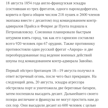
18 августа 1854 года англо-французская эскадра
(состоявшая из трех фрегатов, одного пароходофрегата,
корвета и брига общим числом 218 пушек и 2600 членов
экипажа вместе с десантом) под командованием контр-
адмиралов Прайса и Феврие де Пунта подошла к
Петропавловску. Союзники планировали быстрым
штурмом взять город, так как его гарнизон составлял
всего 920 человек при 67 орудиях. Также противнику
противостояли один русский фрегат «Аврора» и две
переоборудованные под ведение военных действий
шхуны под командованием контр-адмирала Завойко.
Первый обстрел британцев 18
—
19 августа получил в
ответ встречный огонь, после чего был прекращен. На
следующий день, 20 августа, эскадра агрессора
обстреляла порт и уничтожила две береговые батареи,
затем поспешила высадить десант. Дальнейшего своего
позора англичане и французы не могут простить нам до
сих пор. Они высадили десант из 600 человек с целью