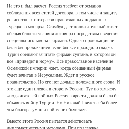
На это и был расчет. Россия требует от османов
соблюдения всех статей договора, в том числе и защиту
религиозных интересов православных подданных
турецкого монарха. Стамбул дает положительный ответ,
обещая блюсти условия договора посредством введения
специального закона-фирмана. Однако провокация не
была бы провокацией, если бы все проходило гладко.
Турки обещают зачитать фирман султана, в котором он
все «приведет в норму». Все православное население
Османской империи ждет, когда обещанный фирман
будет зачитан в Иерусалиме. Ждет и русское
правительство. Но его нет дольше положенного срока. И
это еще один плевок в сторону России. Тут по замыслу
«поджигателей войны» Россия в ярости должна была бы
объявить войну Турции. Но Николай I ведет себя более
чем благоразумно и войну не объявляет.
Вместо этого Россия пытается действовать
дипломатическими методами. При поддержке