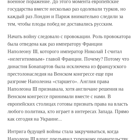
военное поражение. До этого момента европейские
государства вместе несколько раз одолевали турков, но
каждый раз Лондон и Париж внимательно следили за
тем, чтобы плоды побед не доставались русским.
Начать войну следовало с провокации. Роль провокатора
была отведена как раз императору Франции
Наполеону III, которого император Николай I считал
«нелегитимным» главой Франции. Почему? Потому что
династия Бонапартов была исключена из французского
престолонаследия на Венском конгрессе еще при
разгроме Наполеона «старшего». Англия права
Наполеона III признавала, хотя англичане решения на
Венском конгрессе принимали вместе с нами. В
европейских столицах готовы признать права на власть
любого политика, кто играет в интересах Запада. Прямо
как сегодня на Украине...
Интрига будущей войны стала закручиваться, когда
Наполеон III вдруг предъявил турецкому правительству