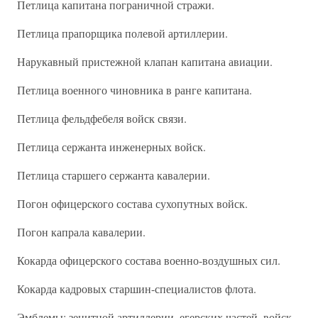
Петлица капитана пограничной стражи.
Петлица прапорщика полевой артиллерии.
Нарукавный пристежной клапан капитана авиации.
Петлица военного чиновника в ранге капитана.
Петлица фельдфебеля войск связи.
Петлица сержанта инженерных войск.
Петлица старшего сержанта кавалерии.
Погон офицерского состава сухопутных войск.
Погон капрала кавалерии.
Кокарда офицерского состава военно-воздушных сил.
Кокарда кадровых старшин-специалистов флота.
Эмблемы; зенитной артиллерии, егерских частей, войск