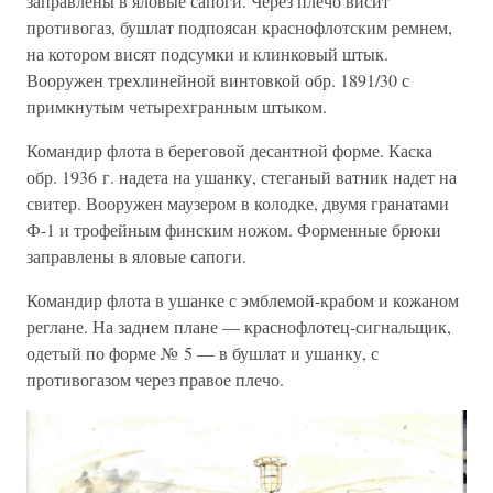
заправлены в яловые сапоги. Через плечо висит
противогаз, бушлат подпоясан краснофлотским ремнем,
на котором висят подсумки и клинковый штык.
Вооружен трехлинейной винтовкой обр. 1891/30 с
примкнутым четырехгранным штыком.
Командир флота в береговой десантной форме. Каска
обр. 1936 г. надета на ушанку, стеганый ватник надет на
свитер. Вооружен маузером в колодке, двумя гранатами
Ф-1 и трофейным финским ножом. Форменные брюки
заправлены в яловые сапоги.
Командир флота в ушанке с эмблемой-крабом и кожаном
реглане. На заднем плане — краснофлотец-сигнальщик,
одетый по форме № 5 — в бушлат и ушанку, с
противогазом через правое плечо.