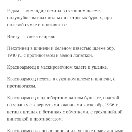
Рядом — командир пехоты в суконном шлеме,
полушубке, ватных штанах и фетровых бурках, при
полевой сумке и противогазе.
Внизу — слева направо:
Пехотинец в шинели и беленом известью шлеме обр.
1940 г., с противогазом и малой лопаткой.
Красноармеец в маскировочном халате и ушанке.
Красноармеец пехоты в суконном шлеме и шинели, с
противогазом.
Красноармеец в однобортном ватном бушлате, надетой
на ушанку с завернутыми клапанами каске обр, 1936 г.,
ватных штанах и ботинках с обмотками, с трехлинейной
винтовкой и противогазом.
Красноармеец-сапер в шинели и в ушанке с завязанными