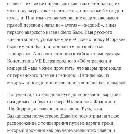
славян – их также определяют как азиатский народ, их
язык и культура также неизвестны, они также бесследно
исчезли. При том что наименование авар также имеет
прямой перевод с латыни – avarus – «жадный», а имя
первого аварского кагана было Баян. Имя русского
«песнотворца», упоминаемое в «Слове о полку Игореве»
было именно Баян, и возводится оно к «баять» –
«говорить». А в сочинении византийского императора
Константина VII Багрянородного «Об управлении
империей» мы можем прочитать, что авары произошли
от германского племени гепидов: «Гепиды же, из
которых впоследствии выделились лонгиварды и авары».
Получается, что Западная Русь до «призвания варягов»
находилась в области севера Италии, юга Франции и
Швейцарии, а славяне, призвавшие Русь, – на
Балканском полуострове. Давайте посмотрим на такое
расположение с точки зрения пути из варяг в греки,
который проходил как раз через земли этих славян и