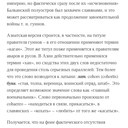
империю, но фактически сразу после их «исчезновения»
Балканский полуостров был захвачен славянами, и это
может рассматриваться как продолжение завоевательной
войны т. н. гуннов.
Азиатская версия строится, в частности, на титуле
правителя гуннов – в его отношении применяют термин
«каган». Этот же титул позже применяется к правителям
аваров и русов. В Азии действительно применялся
термин «хан», но сходства этих двух слов недостаточно
для проведения столь серьезных параллелей. Тем более
что это слово возводится к латыни:
лат.
cohors (cohortis)
букв.
«стая, толпа, вереница, воинский отряд, штаб». Это
определяет возможное значение слова как «главный
военачальник». Слово первоначально произошло от
cohaereo – «находиться в связи, прикасаться», в
славянских – «кохать» – «любить» от того же «касаться».
Получается, что на фоне фактического отсутствия