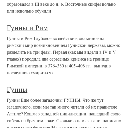
образовался в III веке до н. э. Восточные скифы вольно
или невольно обучили
Гунны и Рим
Гунны и Рим Глубокое воздействие, оказанное на
римский мир возникновением Гуннской державы, можно
разделить на три фазы. Первая (как мы видели в IV и V
главах) породила два серьезных кризиса на границе
Римской империи, в 376–380 и 405–408 гг., вынудив
последнюю смириться с
Гунны
Гунны Еще более загадочны ГУННЫ. Что же тут
загадочного, если мы так много читали об их правителе
Аттиле? Кошмар западной цивилизации, нашедший свою
гибель на брачном ложе. Сколько о нем сказано, написано
и даже снято фильмов!И все же я утверждаю, что о