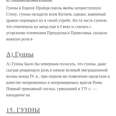
Гунны в Европе Пройдя сквозь якобы неприступную
Стену, гунны овладели всем Китаем, однако, каменный
дракон переварил их в своей утробе. Но та часть гуннов,
что откочевала на запад еще в I веке и слилась с
угорскими племенами Приуралья и Приволжья, сыграла
важную роль в
А) Гунны
А) Гунны Было бы неверным полагать, что гунны, даже
сыграв решающую роль в начале великой миграционной
волны конца IV в., при первом же появлении предстали в
качестве непременных и непримиримых врагов Рима.
Первый тревожный сигнал, грянувший в 375 г. —
нападение на
15. ГУННЫ