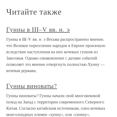
Читайте также
Гунны в III–V вв. н. э
Гунны в III–V вв. н. э Весьма распространено мнение,
что Великое переселение народов в Европе произошло
вследствие наступления на них кочевых гуннов из
Заволжья. Однако ознакомление с датами событий
позволяет это мнение отвергнуть полностью.Хунну —
кочевая держава,
Гунны виноваты?
Гунны виноваты? Гунны начали свой многовековой
поход на Запад с территории современного Северного
Китая. Согласно китайским источникам, союз кочевых
монголоидных племен «хунну», или «сюнну»,