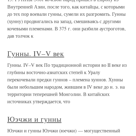
Внутренней Азии, после того, как китайцы, с которыми
до тех пор воевали гунны, сумели их разгромить. Гунны
(хунну) продвигались на запад, смешиваясь с другими
кочевыми племенами. В 375 г. они разбили аустроготов,
дав толчок к
Гунны. IV–V век
Гунны. IV–V век По традиционной истории во II веке из
глубины восточно-азиатских степей к Уралу
перекочевали предки гуннов – племена хуннов. Хунны
были небольшим народом, жившим в IV веке до н. э. на
территории теперешней Монголии. В китайских
источниках утверждается, что
Юэчжи и гунны
Юэчжи и гунны Юэчжи (юечжи) — могущественный