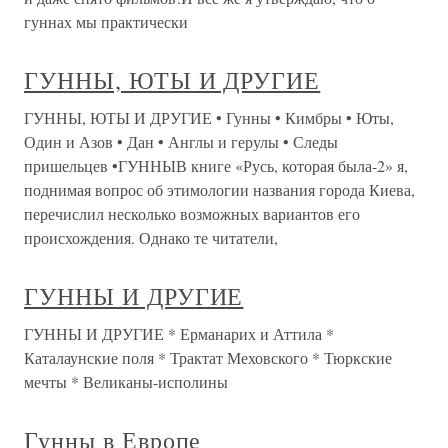
гуннах мы практически
ГУННЫ, ЮТЫ И ДРУГИЕ
ГУННЫ, ЮТЫ И ДРУГИЕ • Гунны • Кимбры • Юты,
Один и Азов • Дан • Англы и герулы • Следы
пришельцев •ГУННЫВ книге «Русь, которая была-2» я,
поднимая вопрос об этимологии названия города Киева,
перечислил несколько возможных вариантов его
происхождения. Однако те читатели,
ГУННЫ И ДРУГИЕ
ГУННЫ И ДРУГИЕ * Ерманарих и Аттила *
Каталаунские поля * Трактат Меховского * Тюркские
мечты * Великаны-исполины
Гунны в Европе