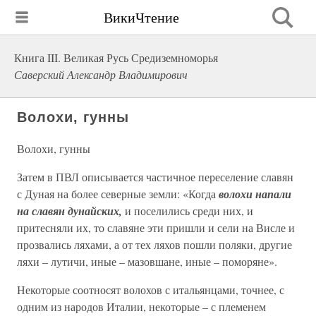
ВикиЧтение
Книга III. Великая Русь Средиземноморья
Саверский Александр Владимирович
Волохи, гунны
Волохи, гунны
Затем в ПВЛ описывается частичное переселение славян
с Дуная на более северные земли: «Когда
волохи напали
на славян дунайских,
и поселились среди них, и
притесняли их, то славяне эти пришли и сели на Висле и
прозвались ляхами, а от тех ляхов пошли поляки, другие
ляхи – лутичи, иные – мазовшане, иные – поморяне».
Некоторые соотносят волохов с итальянцами, точнее, с
одним из народов Италии, некоторые – с племенем