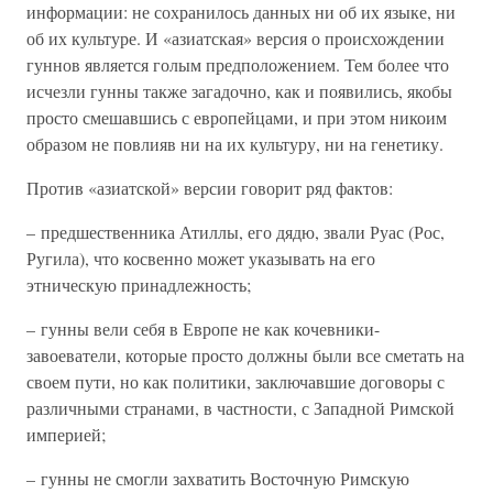
информации: не сохранилось данных ни об их языке, ни
об их культуре. И «азиатская» версия о происхождении
гуннов является голым предположением. Тем более что
исчезли гунны также загадочно, как и появились, якобы
просто смешавшись с европейцами, и при этом никоим
образом не повлияв ни на их культуру, ни на генетику.
Против «азиатской» версии говорит ряд фактов:
– предшественника Атиллы, его дядю, звали Руас (Рос,
Ругила), что косвенно может указывать на его
этническую принадлежность;
– гунны вели себя в Европе не как кочевники-
завоеватели, которые просто должны были все сметать на
своем пути, но как политики, заключавшие договоры с
различными странами, в частности, с Западной Римской
империей;
– гунны не смогли захватить Восточную Римскую