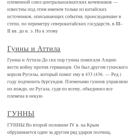
племенной союз центральноазиатских кочевников —
известны под этим именем только из китайских
источников, описывающих события, происходившие в
степи, по периметру северокитайских государств, в III–
II вв. до н. э. Но к этому
Гунны и Аттила
Гунны и Аттила До сих пор гунны помогали Аэцию
вести войну против германцев. Он был другом гуннского
короля Ругилы, который помог ему в 433 (436. — Ред.)
году подчинить бургундов. Племенами гуннов управляли
их вожди, но Ругала, судя по всему, объединил все
племена в некую
ГУННЫ
ГУННЫ Во второй половине IV в. на Крым
обрушивается один за другим ряд ударов полчищ,