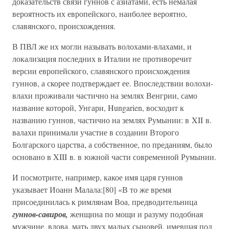
доказательств связи гуннов с азиатами, есть немалая
вероятность их европейского, наиболее вероятно,
славянского, происхождения.
В ПВЛ же их могли называть волохами-влахами, и
локализация последних в Италии не противоречит
версии европейского, славянского происхождения
гуннов, а скорее подтверждает ее. Впоследствии волохи-
влахи проживали частично на землях Венгрии, само
название которой, Унгари, Hungarien, восходит к
названию гуннов, частично на землях Румынии: в XII в.
валахи принимали участие в создании Второго
Болгарского царства, а собственное, по преданиям, было
основано в XIII в. в южной части современной Румынии.
И посмотрите, например, какое имя царя гуннов
указывает Иоанн Малала:[80] «В то же время
присоединилась к римлянам Воа, предводительница
гуннов-савиров,
женщина по мощи и разуму подобная
мужчине, вдова, мать двух малых сыновей, имевшая под