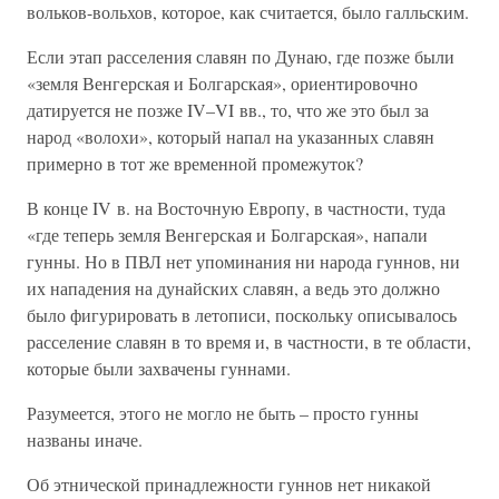
вольков-вольхов, которое, как считается, было галльским.
Если этап расселения славян по Дунаю, где позже были
«земля Венгерская и Болгарская», ориентировочно
датируется не позже IV–VI вв., то, что же это был за
народ «волохи», который напал на указанных славян
примерно в тот же временной промежуток?
В конце IV в. на Восточную Европу, в частности, туда
«где теперь земля Венгерская и Болгарская», напали
гунны. Но в ПВЛ нет упоминания ни народа гуннов, ни
их нападения на дунайских славян, а ведь это должно
было фигурировать в летописи, поскольку описывалось
расселение славян в то время и, в частности, в те области,
которые были захвачены гуннами.
Разумеется, этого не могло не быть – просто гунны
названы иначе.
Об этнической принадлежности гуннов нет никакой