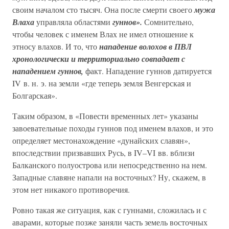
своим началом сто тысяч. Она после смерти своего
мужа
Влаха
управляла областями
гуннов».
Сомнительно,
чтобы человек с именем Влах не имел отношение к
этносу влахов. И то, что
нападение волохов в ПВЛ
хронологически и территориально совпадает с
нападением гуннов,
факт. Нападение гуннов датируется
IV в. н. э. на земли «где теперь земля Венгерская и
Болгарская».
Таким образом, в «Повести временных лет» указаны
завоевательные походы гуннов под именем влахов, и это
определяет местонахождение «дунайских славян»,
впоследствии призвавших Русь, в IV–VI вв. вблизи
Балканского полуострова или непосредственно на нем.
Западные славяне напали на восточных? Ну, скажем, в
этом нет никакого противоречия.
Ровно такая же ситуация, как с гуннами, сложилась и с
аварами, которые позже заняли часть земель восточных