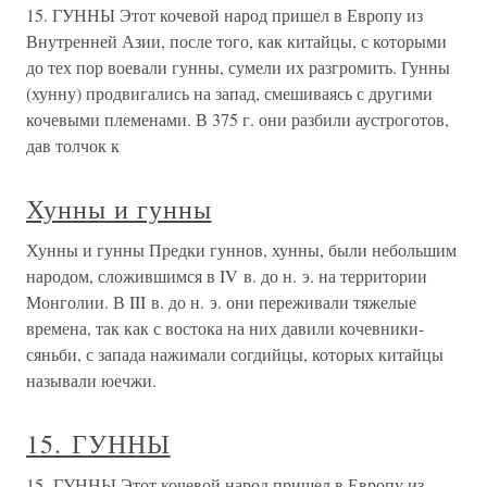
15. ГУННЫ Этот кочевой народ пришел в Европу из
Внутренней Азии, после того, как китайцы, с которыми
до тех пор воевали гунны, сумели их разгромить. Гунны
(хунну) продвигались на запад, смешиваясь с другими
кочевыми племенами. В 375 г. они разбили аустроготов,
дав толчок к
Хунны и гунны
Хунны и гунны Предки гуннов, хунны, были небольшим
народом, сложившимся в IV в. до н. э. на территории
Монголии. В III в. до н. э. они переживали тяжелые
времена, так как с востока на них давили кочевники-
сяньби, с запада нажимали согдийцы, которых китайцы
называли юечжи.
15. ГУННЫ
15. ГУННЫ Этот кочевой народ пришел в Европу из