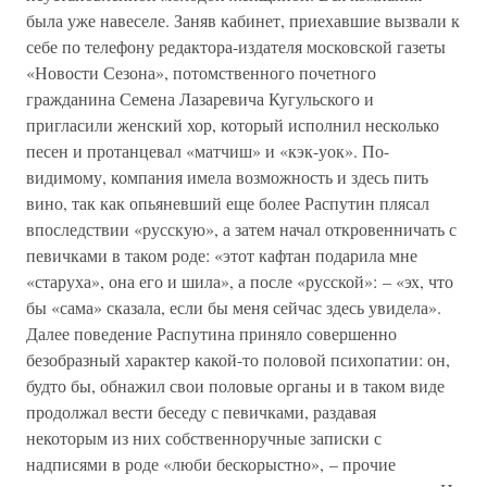
была уже навеселе. Заняв кабинет, приехавшие вызвали к
себе по телефону редактора-издателя московской газеты
«Новости Сезона», потомственного почетного
гражданина Семена Лазаревича Кугульского и
пригласили женский хор, который исполнил несколько
песен и протанцевал «матчиш» и «кэк-уок». По-
видимому, компания имела возможность и здесь пить
вино, так как опьяневший еще более Распутин плясал
впоследствии «русскую», а затем начал откровенничать с
певичками в таком роде: «этот кафтан подарила мне
«старуха», она его и шила», а после «русской»: – «эх, что
бы «сама» сказала, если бы меня сейчас здесь увидела».
Далее поведение Распутина приняло совершенно
безобразный характер какой-то половой психопатии: он,
будто бы, обнажил свои половые органы и в таком виде
продолжал вести беседу с певичками, раздавая
некоторым из них собственноручные записки с
надписями в роде «люби бескорыстно», – прочие