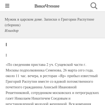
ВикиЧтение
Мужик в царском доме. Записки о Григории Распутине
(сборник)
Илиодор
I
I
«По сведениям пристава 2 уч. Сущевской части г.
Москвы подполковника Семенова, 26 марта сего года,
около 11 час. вечера, в ресторан «Яр» прибыл известный
Григорий Распутин вместе со вдовой потомственного
почетного гражданина Анисьей Ивановной
Решетниковой, сотрудником московских и петроградских
газет Николаем Никитичем Соедовым и
неустановленной молодой женщиной. Вся компания