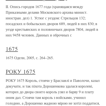
II. Опись городов 1677 года (хранящаяся между
Приказными делами Московского архива минист.
иностран. дел) 1. Устюг с уездом: Стрельцов 132;
посадских и бобыльских дворов 689, людей в них 830; в
уезде крестьянских и половничьих дворов 7804, людей в
них 9458 человек. Данных и оброчных с
1675
1675 Одели, 2005, с. 264–265.
РОКУ 1675
РОКУ 1675 Король, стоячи у Браславлі и Паволочи, казал
докучати, и так піхота Дорошенкова здалася королеві,
которих до двора своего король узял и барву 9 и плату
оним дал. Стоячи там король з войсками, учинил
голодню, а Дорошенко жадною мірою не хотіл поддатися,