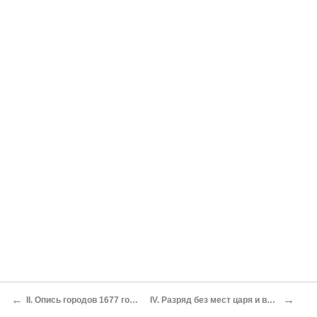
←
→
II. Опись городов 1677 года (хранящаяся между Приказными делами Московского архива минист. иностран. дел)
IV. Разряд без мест царя и великого князя Феодора Алексеевича всеа Великия и Малыя и Белыя Роси самодержца 190 году