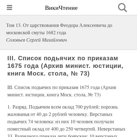
ВикиЧтение
Том 13. От царствования Феодора Алексеевича до
московской смуты 1682 года
Соловьев Сергей Михайлович
III. Список подьячих по приказам
1675 года (Архив минист. юстиции,
книга Моск. стола, № 73)
III. Список подьячих по приказам 1675 года (Архив
минист. юстиции, книга Моск. стола, № 73)
1. Разряд. Подьячим всем оклад 700 рублей; порознь
жалованья от 40 до 2 рублей человеку. Верстаных
подьячих 74 человека: из них 10 человек получали
поместный оклад от 400 до 250 четвертей. Неверстаных
33. Разрядного приказа дети боярские: 10 верстаных,