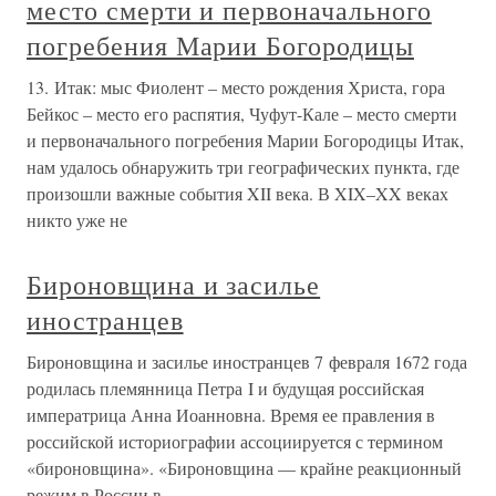
место смерти и первоначального
погребения Марии Богородицы
13. Итак: мыс Фиолент – место рождения Христа, гора
Бейкос – место его распятия, Чуфут-Кале – место смерти
и первоначального погребения Марии Богородицы Итак,
нам удалось обнаружить три географических пункта, где
произошли важные события XII века. В XIX–XX веках
никто уже не
Бироновщина и засилье
иностранцев
Бироновщина и засилье иностранцев 7 февраля 1672 года
родилась племянница Петра I и будущая российская
императрица Анна Иоанновна. Время ее правления в
российской историографии ассоциируется с термином
«бироновщина». «Бироновщина — крайне реакционный
режим в России в