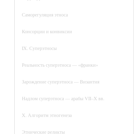
Саморегуляция этноса
Консорции и конвиксии
IX. Суперэтносы
Реальность суперэтноса — «франки»
Зарождение суперэтноса — Византия
Надлом суперэтноса — арабы VII–X вв.
X. Алгоритм этногенеза
Этнические реликты