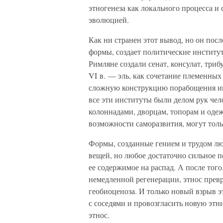
этногенеза как локального процесса и
эволюцией.
Как ни странен этот вывод, но он посл
формы, создает политические институ
Римляне создали сенат, консулат, три
VI в. — эль, как сочетание племенны
сложную конструкцию порабощения инд
все эти институты были делом рук чел
колоннадами, дворцам, топорам и одеж
возможности саморазвития, могут толь
Формы, созданные гением и трудом л
вещей, но любое достаточно сильное п
ее содержимое на распад. А после того
немедленной регенерации, этнос прев
геобиоценоза. И только новый взрыв эт
с соседями и провозгласить новую этн
этнос.