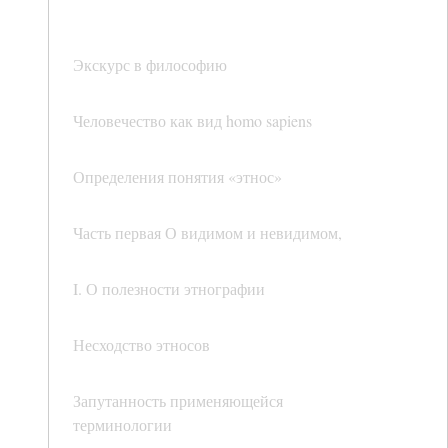
Экскурс в философию
Человечество как вид homo sapiens
Определения понятия «этнос»
Часть первая О видимом и невидимом,
I. О полезности этнографии
Несходство этносов
Запутанность применяющейся
терминологии