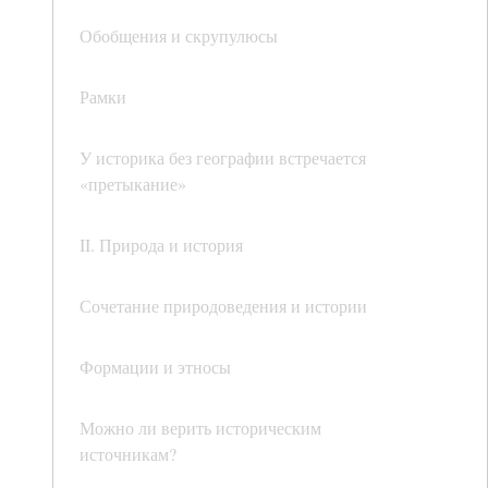
Обобщения и скрупулюсы
Рамки
У историка без географии встречается
«претыкание»
II. Природа и история
Сочетание природоведения и истории
Формации и этносы
Можно ли верить историческим
источникам?