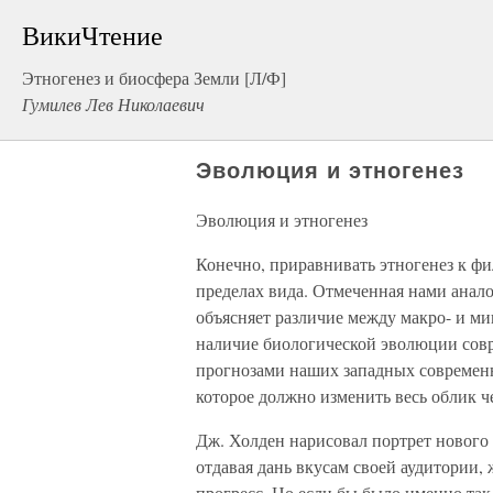
ВикиЧтение
Этногенез и биосфера Земли [Л/Ф]
Гумилев Лев Николаевич
Эволюция и этногенез
Эволюция и этногенез
Конечно, приравнивать этногенез к фил
пределах вида. Отмеченная нами анал
объясняет различие между макро- и м
наличие биологической эволюции совре
прогнозами наших западных современн
которое должно изменить весь облик ч
Дж. Холден нарисовал портрет нового 
отдавая дань вкусам своей аудитории,
прогресс. Но если бы было именно так