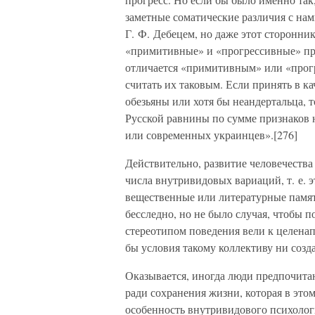
заметные соматические различия с н
Г. Ф. Дебецем, но даже этот сторонни
«примитивные» и «прогрессивные» приз
отличается «примитивным» или «прогр
считать их таковым. Если принять в к
обезьяны или хотя бы неандертальца, 
Русской равнины по сумме признаков 
или современных украинцев».[276]
Действительно, развитие человечеств
числа внутривидовых вариаций, т. е. э
вещественные или литературные памятн
бесследно, но не было случая, чтобы 
стереотипом поведения вели к целена
бы условия такому коллективу ни созд
Оказывается, иногда люди предпочит
ради сохранения жизни, которая в этом
особенность внутривидового психолог