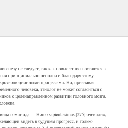
огенезу не следует, так как новые этносы остаются в
огия принципиально неполна и благодаря этому
икроэволюционными процессами. Но, признавая
менного человека, этнолог не может согласиться с
иков о целенаправленном развитии головного мозга,
еловека.
вида гоминида — Homo sapientissimus,[275] очевидно,
 желающей видеть в будущем прогресс, и только
, то люди, жившие за 2–5 тысячелетий до нас, имели бы