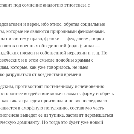
 ставит под сомнение аналогию этногенеза с
едователен и верен, ибо этнос, обретая социальные
ты, которые не являются природными феноменами.
бунат и систему права; франки — феодализм; тюрки
х союзов и военных объединений (орды); инки —
ейских племен и собственной иерархии и т. д. Но
овеческих и в этом смысле подобны храмам с
дам, которые, как уже говорилось, не имея
ко разрушаться от воздействия времени.
юдским, противостоят постепенному исчезновению
остороннее воздействие может сломать форму и обречь
, как такая трагедия произошла и не воспоследовало
ращается в аморфную популяцию, составную часть
ногенеза выведет ее из тупика, заставит перемешаться
ическую доминанту. Но тогда это будет уже новый