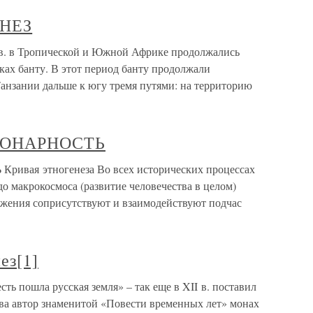
НЕЗ
в Тропической и Южной Африке продолжались
ках банту. В этот период банту продолжали
анзании дальше к югу тремя путями: на территорию
ИОНАРНОСТЬ
ая этногенеза Во всех исторических процессах
до макрокосмоса (развитие человечества в целом)
жения соприсутствуют и взаимодействуют подчас
ез[1]
сть пошла русская земля» – так еще в XII в. поставил
ва автор знаменитой «Повести временных лет» монах