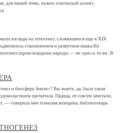
ам, для нашей темы, нужен этнический аспект.
од
али взгляды на этногенез, сложившиеся еще в XIX
подменялось становлением и развитием языка.Но
этногенез (происхождение народа) — не одно и то же. В
ЕРА
 и биосфера Земли»? Вы знаете, да, была такая
 удовольствием прочитала. Правда, ее совсем зачитали,
нет, — говорила мне пожилая женщина, библиотекарь
 ЭТНОГЕНЕЗ