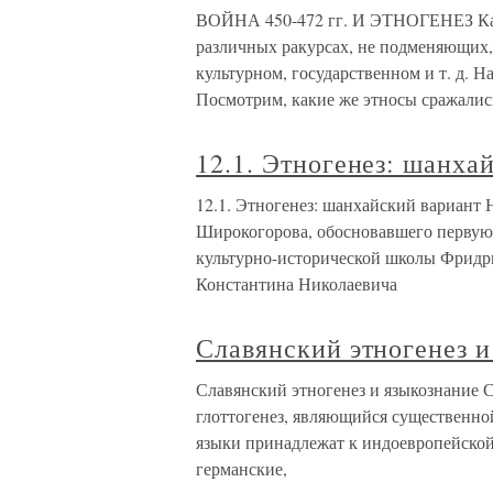
ВОЙНА 450-472 гг. И ЭТНОГЕНЕЗ Каж
различных ракурсах, не подменяющих,
культурном, государственном и т. д. 
Посмотрим, какие же этносы сражалис
12.1. Этногенез: шанха
12.1. Этногенез: шанхайский вариант 
Широкогорова, обосновавшего первую
культурно-исторической школы Фридри
Константина Николаевича
Славянский этногенез и
Славянский этногенез и языкознание С
глоттогенез, являющийся существенной
языки принадлежат к индоевропейской я
германские,