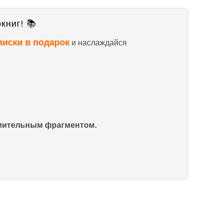
книг! 📚
писки в подарок
и наслаждайся
омительным фрагментом.