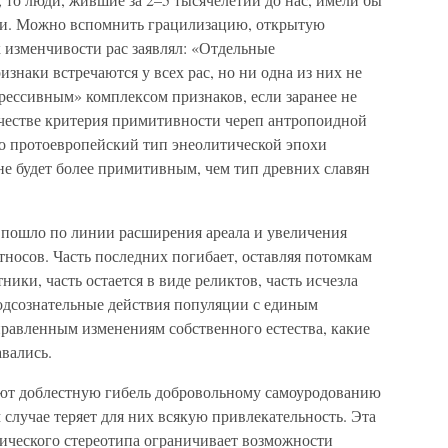
ами. Можно вспомнить грацилизацию, открытую
к изменчивости рас заявлял: «Отдельные
наки встречаются у всех рас, но ни одна из них не
ессивным» комплексом признаков, если заранее не
ачестве критерия примитивности череп антропоидной
то протоевропейский тип энеолитической эпохи
не будет более примитивным, чем тип древних славян
а пошло по линии расширения ареала и увеличения
тносов. Часть последних погибает, оставляя потомкам
ики, часть остается в виде реликтов, часть исчезла
подсознательные действия популяции с единым
правленным изменениям собственного естества, какие
авались.
ают доблестную гибель добровольному самоуродованию
 случае теряет для них всякую привлекательность. Эта
ического стереотипа ограничивает возможности