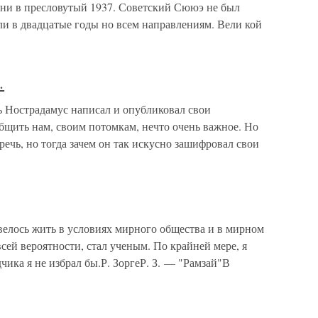
, ни в пресловутый 1937. Советский Сююэ не был
ли в двадцатые годы но всем направлениям. Вели кой
.
 Нострадамус написал и опубликовал свои
щить нам, своим потомкам, нечто очень важное. Но
речь, но тогда зачем он так искусно зашифровал свои
велось жить в условиях мирного общества и в мирном
сей вероятности, стал ученым. По крайней мере, я
ика я не избрал бы.Р. ЗоргеР. З. — "Рамзай"В