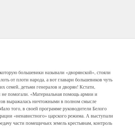
, которую большевики называли «дворянской», стояли
лоть от плоти народа, а вот главари большевиков чуть
их семей, детьми генералов и дворян! Кстати,
 не помогали. «Материальная помощь армии и
асов выражалась ничтожными в полном смысле
Мало того, в своей программе руководители Белого
врации «ненавистного» царского режима. А выступали
редачу части помещичьих земель крестьянам, контроль