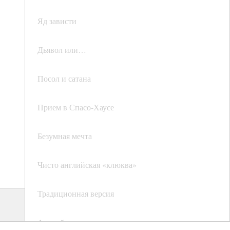
Яд зависти
Дьявол или…
Посол и сатана
Прием в Спасо-Хаусе
Безумная мечта
Чисто английская «клюква»
Традиционная версия
Английская сенсация