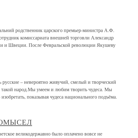
ьний родственник царского премьер-министра А.Ф.
сотрудник комиссариата внешней торговли Александр
ии и Швеции. После Февральской революции Якушеву
дь русские – невероятно живучий, смелый и творческий
й такой народ.Мы умеем и любим творить чудеса. Мы
 изобретать, показывая чудеса национального подъёма.
РОМЫСЕЛ
ое великодержавно было оплачено вовсе не