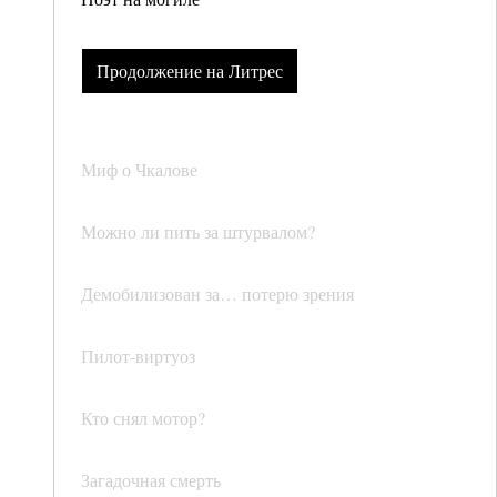
Продолжение на Литрес
Миф о Чкалове
Можно ли пить за штурвалом?
Демобилизован за… потерю зрения
Пилот-виртуоз
Кто снял мотор?
Загадочная смерть