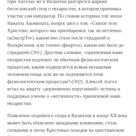
При Ангелах же в Византии разгорелся жаркий
богословский спор о евхаристии, в котором принимал
участие сам император. По словам историка той эпохи
Никиты Акомината, вопрос шел о том: «Святое тело
Христово, которого мы приобщаемся, так ли нетленно
(ac|)ucxpTov), каким оно стало после страданий и
Воскресения, или тленно (фиартол), каким оно было до
страданий»[301]. Другими словами, «приемлемая нами
евхаристия подлежит ли обычным физиологическим
процессам, каким подвергается всякая вкушаемая
человеком пища, или же не подчиняется этим
физиологическим процессам?»[302]. Алексей Ангел
встал на защиту «дерзновенно поруганной» истины и
поддержал учение о «нетленности» приемлемой нами
евхаристии.
Появление подобного спора в Византии в конце XII века
может быть объяснено западными влияниями, столь
сильными в эпоху Крестовых походов на христианском