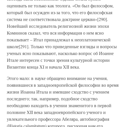
оценивать не только как теолога. «Он был философом,
который был осужден из-за того, что его философская
система не соответствовала доктрине церкви»[290].
Новейший исследователь религиозной жизни эпохи
Комнинов сказал, что вся информация о нем ясно
показывает – Итал принадлежал к неоплатонической
школе[291]. Только что приведенные взгляды и вопросы
ученых ясно показывают, насколько вопрос об Иоанне
Итале интересен с точки зрения культурной истории
Византии конца XI и начала XII века.
Этого мало: в науке обращено внимание на учения,
появившиеся в западноевропейской философии во время
жизни Иоанна Итала и имевшие сходство с учением
последнего; так, например, подобное сходство
необходимо находить в учении знаменитого в первой
половине XII века западноевропейского ученого и
увлекательного профессора Абеляра, автобиография
(Historia calamitatum) которого, рисующая нам его