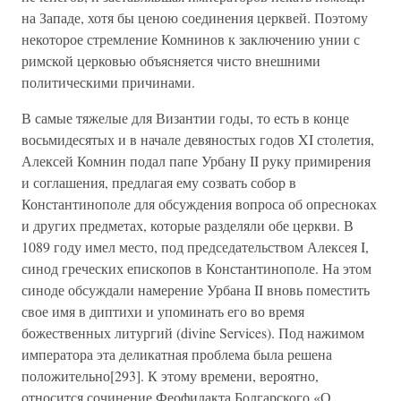
на Западе, хотя бы ценою соединения церквей. Поэтому
некоторое стремление Комнинов к заключению унии с
римской церковью объясняется чисто внешними
политическими причинами.
В самые тяжелые для Византии годы, то есть в конце
восьмидесятых и в начале девяностых годов XI столетия,
Алексей Комнин подал папе Урбану II руку примирения
и соглашения, предлагая ему созвать собор в
Константинополе для обсуждения вопроса об опресноках
и других предметах, которые разделяли обе церкви. В
1089 году имел место, под председательством Алексея I,
синод греческих епископов в Константинополе. На этом
синоде обсуждали намерение Урбана II вновь поместить
свое имя в диптихи и упоминать его во время
божественных литургий (divine Services). Под нажимом
императора эта деликатная проблема была решена
положительно[293]. К этому времени, вероятно,
относится сочинение Феофилакта Болгарского «О