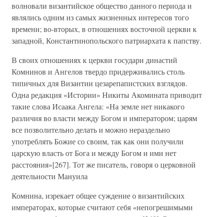
волновали византийское общество данного периода и
являлись одним из самых жизненных интересов того
времени; во-вторых, в отношениях восточной церкви к
западной, Константинопольского патриархата к папству.
В своих отношениях к церкви государи династий
Комнинов и Ангелов твердо придерживались столь
типичных для Византии цезарепапистских взглядов.
Одна редакция «Истории» Никиты Акомината приводит
такие слова Исаака Ангела: «На земле нет никакого
различия во власти между Богом и императором; царям
все позволительно делать и можно нераздельно
употреблять Божие со своим, так как они получили
царскую власть от Бога и между Богом и ими нет
расстояния»[267]. Тот же писатель, говоря о церковной
деятельности Мануила
Комнина, изрекает общее суждение о византийских
императорах, которые считают себя «непогрешимыми