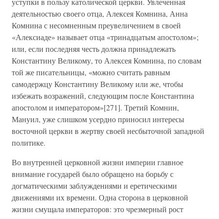
уступки в пользу католической церкви. Увлеченная
деятельностью своего отца, Алексея Комнина, Анна
Комнина с несомненным преувеличением в своей
«Алексиаде» называет отца «тринадцатым апостолом»;
или, если последняя честь должна принадлежать
Константину Великому, то Алексея Комнина, по словам
той же писательницы, «можно считать равным
самодержцу Константину Великому или же, чтобы
избежать возражений, следующим после Константина
апостолом и императором»[271]. Третий Комнин,
Мануил, уже слишком усердно приносил интересы
восточной церкви в жертву своей несбыточной западной
политике.
Во внутренней церковной жизни империи главное
внимание государей было обращено на борьбу с
догматическими заблуждениями и еретическими
движениями их времени. Одна сторона в церковной
жизни смущала императоров: это чрезмерный рост