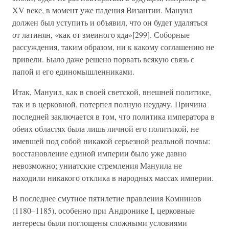
XV веке, в момент уже падения Византии. Мануил
должен был уступить и объявил, что он будет удаляться
от латинян, «как от змеиного яда»[299]. Соборные
рассуждения, таким образом, ни к какому соглашению не
привели. Было даже решено порвать всякую связь с
папой и его единомышленниками.
Итак, Мануил, как в своей светской, внешней политике,
так и в церковной, потерпел полную неудачу. Причина
последней заключается в том, что политика императора в
обеих областях была лишь личной его политикой, не
имевшей под собой никакой серьезной реальной почвы:
восстановление единой империи было уже давно
невозможно; униатские стремления Мануила не
находили никакого отклика в народных массах империи.
В последнее смутное пятилетие правления Комнинов
(1180–1185), особенно при Андронике I, церковные
интересы были поглощены сложными условиями