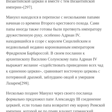
Византийской церкви и вместе с тем Византийской
империи»[297].
Мануил находился в переписке с несколькими папами
начиная со времени Второго крестового похода. Сами
папы иногда также готовы были протянуть императору
дружественную руку, особенно Адриан IV,
находившийся в ссоре с королем Сицилийским и
недовольный недавно коронованным императором
Фридрихом Барбароссой. В своем послании к
архиепископу Василию Солунскому папа Адриан IV
выражает желание «содействовать приведению всех чад
к единению церкви», сравнивает восточную церковь с
потерянной драхмой, заблудшею овцой и умершим
Лазарем[298].
Несколько позднее Мануил через своего посланца
формально предложил папе Александру III соединение
церквей, если только папа возвратит ему корону Римской
империи, которой не по праву владеет германский