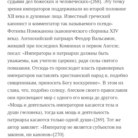
судьями дел божеских и человеческих»[268]. Эту точку
зрения императоров поддерживали во второй половине
XII века и духовные лица. Известный греческий
канонист и комментатор так называемого псевдо-
Фотиева Номоканона (канонического сборника XIV
века). Антиохийский патриарх Феодор Вальсамон,
живший при последних Комнинах и первом Ангеле,
писал: «Императоры и патриархи должны быть
уважаемы, как учители (церкви), ради силы святого
помазания. Отсюда-то происходит власть правоверных
императоров наставлять христианский народ и, подобно
священникам, приносить Богу воскурение». В этом их
слава, что, подобно солнцу, блеском своего православия
они просвещают мир с одного его конца до другого.
«Мощь и деятельность императоров касаются тела и
души (человека), тогда как мощь и деятельность
патриарха касаются только одной души»[269]. Тот же
автор заявляет: «Император не является субъектом ни
законов, ни канонов»[270].