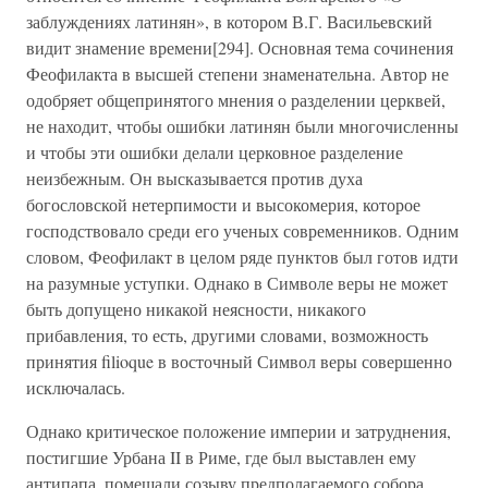
заблуждениях латинян», в котором В.Г. Васильевский
видит знамение времени[294]. Основная тема сочинения
Феофилакта в высшей степени знаменательна. Автор не
одобряет общепринятого мнения о разделении церквей,
не находит, чтобы ошибки латинян были многочисленны
и чтобы эти ошибки делали церковное разделение
неизбежным. Он высказывается против духа
богословской нетерпимости и высокомерия, которое
господствовало среди его ученых современников. Одним
словом, Феофилакт в целом ряде пунктов был готов идти
на разумные уступки. Однако в Символе веры не может
быть допущено никакой неясности, никакого
прибавления, то есть, другими словами, возможность
принятия filioque в восточный Символ веры совершенно
исключалась.
Однако критическое положение империи и затруднения,
постигшие Урбана II в Риме, где был выставлен ему
антипапа, помешали созыву предполагаемого собора.