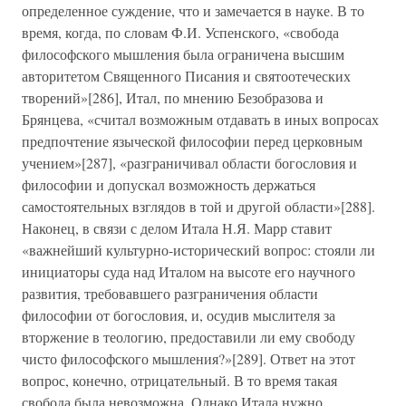
определенное суждение, что и замечается в науке. В то
время, когда, по словам Ф.И. Успенского, «свобода
философского мышления была ограничена высшим
авторитетом Священного Писания и святоотеческих
творений»[286], Итал, по мнению Безобразова и
Брянцева, «считал возможным отдавать в иных вопросах
предпочтение языческой философии перед церковным
учением»[287], «разграничивал области богословия и
философии и допускал возможность держаться
самостоятельных взглядов в той и другой области»[288].
Наконец, в связи с делом Итала Н.Я. Марр ставит
«важнейший культурно-исторический вопрос: стояли ли
инициаторы суда над Италом на высоте его научного
развития, требовавшего разграничения области
философии от богословия, и, осудив мыслителя за
вторжение в теологию, предоставили ли ему свободу
чисто философского мышления?»[289]. Ответ на этот
вопрос, конечно, отрицательный. В то время такая
свобода была невозможна. Однако Итала нужно