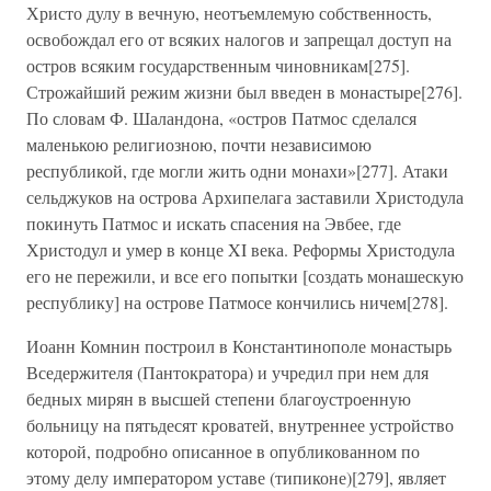
Христо дулу в вечную, неотъемлемую собственность,
освобождал его от всяких налогов и запрещал доступ на
остров всяким государственным чиновникам[275].
Строжайший режим жизни был введен в монастыре[276].
По словам Ф. Шаландона, «остров Патмос сделался
маленькою религиозною, почти независимою
республикой, где могли жить одни монахи»[277]. Атаки
сельджуков на острова Архипелага заставили Христодула
покинуть Патмос и искать спасения на Эвбее, где
Христодул и умер в конце XI века. Реформы Христодула
его не пережили, и все его попытки [создать монашескую
республику] на острове Патмосе кончились ничем[278].
Иоанн Комнин построил в Константинополе монастырь
Вседержителя (Пантократора) и учредил при нем для
бедных мирян в высшей степени благоустроенную
больницу на пятьдесят кроватей, внутреннее устройство
которой, подробно описанное в опубликованном по
этому делу императором уставе (типиконе)[279], являет