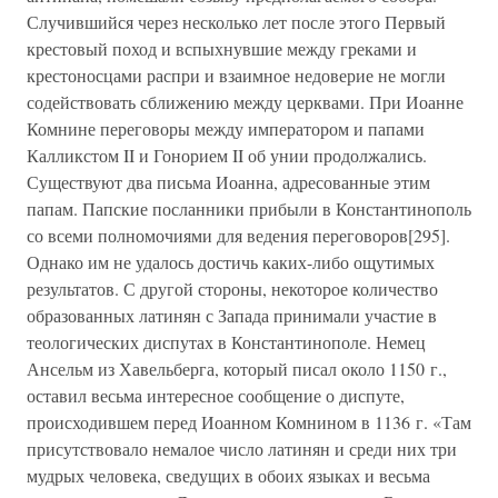
Случившийся через несколько лет после этого Первый
крестовый поход и вспыхнувшие между греками и
крестоносцами распри и взаимное недоверие не могли
содействовать сближению между церквами. При Иоанне
Комнине переговоры между императором и папами
Калликстом II и Гонорием II об унии продолжались.
Существуют два письма Иоанна, адресованные этим
папам. Папские посланники прибыли в Константинополь
со всеми полномочиями для ведения переговоров[295].
Однако им не удалось достичь каких-либо ощутимых
результатов. С другой стороны, некоторое количество
образованных латинян с Запада принимали участие в
теологических диспутах в Константинополе. Немец
Ансельм из Хавельберга, который писал около 1150 г.,
оставил весьма интересное сообщение о диспуте,
происходившем перед Иоанном Комнином в 1136 г. «Там
присутствовало немалое число латинян и среди них три
мудрых человека, сведущих в обоих языках и весьма