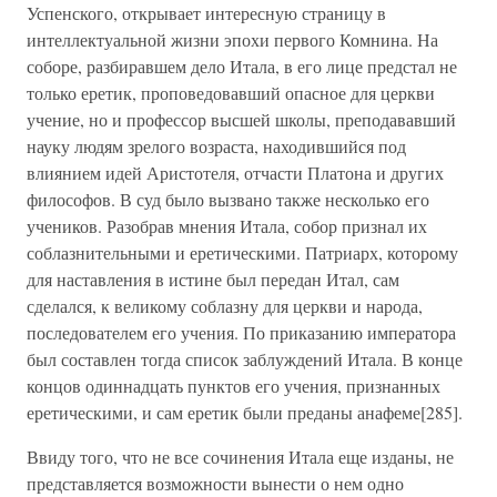
Успенского, открывает интересную страницу в
интеллектуальной жизни эпохи первого Комнина. На
соборе, разбиравшем дело Итала, в его лице предстал не
только еретик, проповедовавший опасное для церкви
учение, но и профессор высшей школы, преподававший
науку людям зрелого возраста, находившийся под
влиянием идей Аристотеля, отчасти Платона и других
философов. В суд было вызвано также несколько его
учеников. Разобрав мнения Итала, собор признал их
соблазнительными и еретическими. Патриарх, которому
для наставления в истине был передан Итал, сам
сделался, к великому соблазну для церкви и народа,
последователем его учения. По приказанию императора
был составлен тогда список заблуждений Итала. В конце
концов одиннадцать пунктов его учения, признанных
еретическими, и сам еретик были преданы анафеме[285].
Ввиду того, что не все сочинения Итала еще изданы, не
представляется возможности вынести о нем одно