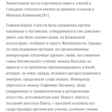
Значительное число отреченных имен и учений в
Синодике относится именно ко времени Алексея и
Мануила Комнинов[281].
Главная борьба Алексея была направлена против
павликиан и богомилов, утвердившихся уже довольно
давно, как было сказано выше, на Балканском
полуострове, особенно в округе Филиппополя. Однако
ни преследования еретиков, ни организованные
императором публичные прения с ними, ни сожжение
главы богомильского учения, монаха Василия, не
привели к истреблению противоцерковных учений,
которые, не имея, правда, большого распространения в
империи, продолжали существовать. Император
обратился к монаху Евфимию Зигавину, мужу
умудренному в грамматическом и риторическом
искусстве, истолкователю книг Нового Завета и
посланий апостола Павла, с просьбой изложить все
существующие еретические учения, особенно учение