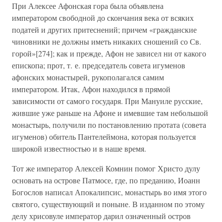
При Алексее Афонская гора была объявлена
императором свободной до скончания века от всяких
податей и других притеснений; причем «гражданские
чиновники не должны иметь никаких сношений со Св.
горой»[274]; как и прежде, Афон не зависел ни от какого
епископа; прот, т. е. председатель совета игуменов
афонских монастырей, рукополагался самим
императором. Итак, Афон находился в прямой
зависимости от самого государя. При Мануиле русские,
жившие уже раньше на Афоне и имевшие там небольшой
монастырь, получили по постановлению протата (совета
игуменов) обитель Пантелеймона, которая пользуется
широкой известностью и в наше время.
Тот же император Алексей Комнин помог Христо дулу
основать на острове Патмосе, где, по преданию, Иоанн
Богослов написал Апокалипсис, монастырь во имя этого
святого, существующий и поныне. В изданном по этому
делу хрисовуле император дарил означенный остров