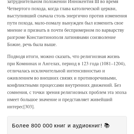
затруднительном положении Иннокентия III во время
Четвертого похода, когда глава католической церкви,
выступивший сначала столь энергично против изменения
пути похода, мало-помалу вынужден был изменить свое
мнение и признать в почти беспримерном по варварству
разгроме Константинополя латинянами соизволение
Божие, речь была выше.
Подводя итоги, можно сказать, что религиозная жизнь
при Комнинах и Ангелах, период в 123 года (1081–1204),
отличалась исключительной интенсивностью и
оживлением во внешних связях и противоречивыми,
конфликтными процессами внутренних движений. Без
сомнения, с точки зрения религиозных проблем эта эпоха
имеет большое значение и представляет живейший
интерес[303].
Более 800 000 книг и аудиокниг! 📚