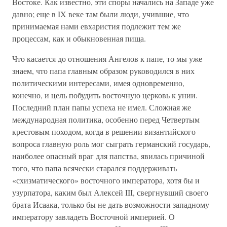
Востоке. Как известно, эти споры начались на Западе уже
давно; еще в IX веке там были люди, учившие, что
принимаемая нами евхаристия подлежит тем же
процессам, как и обыкновенная пища.
Что касается до отношения Ангелов к папе, то мы уже
знаем, что папа главным образом руководился в них
политическими интересами, имея одновременно,
конечно, и цель побудить восточную церковь к унии.
Последний план папы успеха не имел. Сложная же
международная политика, особенно перед Четвертым
крестовым походом, когда в решении византийского
вопроса главную роль мог сыграть германский государь,
наиболее опасный враг для папства, явилась причиной
того, что папа всячески старался поддерживать
«схизматического» восточного императора, хотя бы и
узурпатора, каким был Алексей III, свергнувший своего
брата Исаака, только бы не дать возможности западному
императору завладеть Восточной империей. О