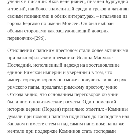
ученых в писании: Яков венецианец, пизанец Бургундио
и третий, наиболее знаменитый среди и греков и латинян
своими познаниями в обеих литературах, – итальянец из
города Бергамо по имени Моисей. Он был выбран
обеими сторонами как заслуживающий доверия
переводчик»[296].
Отношения с папским престолом стали более активными
при латинофильском преемнике Иоанна Мануиле.
Последний, исполненный надежд на восстановление
единой Римской империи и уверенный в том, что
императорскую корону он сможет получить лишь из рук
римского папы, предлагал римскому престолу унию.
Отсюда видно, что основанием переговоров об унии
были чисто политические расчеты. Один немецкий
историк церкви (Норден) правильно отметил: «Комнины
думали при помощи папства подняться до господства над
Западом и вместе с тем и над самим папством; папы же
мечтали при поддержке Комнинов стать господами