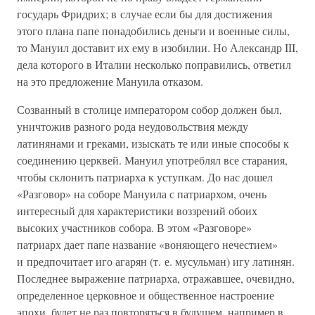
государь Фридрих; в случае если бы для достижения
этого плана папе понадобились деньги и военные силы,
то Мануил доставит их ему в изобилии. Но Александр III,
дела которого в Италии несколько поправились, ответил
на это предложение Мануила отказом.
Созванный в столице императором собор должен был,
уничтожив разного рода неудовольствия между
латинянами и греками, изыскать те или иные способы к
соединению церквей. Мануил употреблял все старания,
чтобы склонить патриарха к уступкам. До нас дошел
«Разговор» на соборе Мануила с патриархом, очень
интересный для характеристики воззрений обоих
высоких участников собора. В этом «Разговоре»
патриарх дает папе название «воняющего нечестием»
и предпочитает иго агарян (т. е. мусульман) игу латинян.
Последнее выражение патриарха, отражавшее, очевидно,
определенное церковное и общественное настроение
эпохи, будет не раз повторяться в будущем, например в