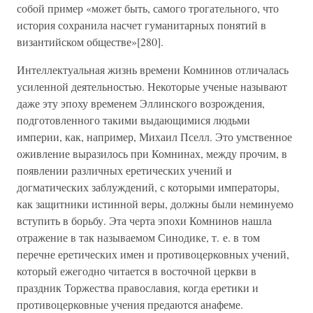
собой пример «может быть, самого трогательного, что
история сохранила насчет гуманитарных понятий в
византийском обществе»[280].
Интеллектуальная жизнь времени Комнинов отличалась
усиленной деятельностью. Некоторые ученые называют
даже эту эпоху временем Эллинского возрождения,
подготовленного такими выдающимися людьми
империи, как, например, Михаил Пселл. Это умственное
оживление выразилось при Комнинах, между прочим, в
появлении различных еретических учений и
догматических заблуждений, с которыми императоры,
как защитники истинной веры, должны были неминуемо
вступить в борьбу. Эта черта эпохи Комнинов нашла
отражение в так называемом Синодике, т. е. в том
перечне еретических имен и противоцерковных учений,
который ежегодно читается в восточной церкви в
праздник Торжества православия, когда еретики и
противоцерковные учения предаются анафеме.