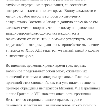
глубокие внутренние переживания, с неослабным
интересом читается и по сие время. Ввиду сложности и
малой разработанности вопроса о культурных
воздействиях Востока и Запада в данную эпоху было бы
слишком смело говорить, что по своему направлению
западноевропейская схоластика находилась в
зависимости от Византии; но можно утверждать, что
«круг идей, в котором вращалось европейское мышление
в период от XI до XIII века, тот же самый, какой находим
в Византии»[292].
Во внешних церковных делах время трех первых
Комнинов представляет собой эпоху оживленных
сношений с папами и западной церковью. Главной
причиной этих сношений, как мы уже видели выше на
примере обращения императора Михаила VII Парапинака
к папе Григорию VII, является опасность, грозившая
Византии со стороны внешних врагов, турок и
печенегов, и заставлявшая императоров искать помощи