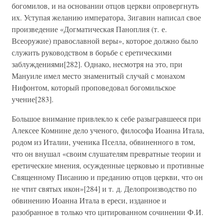
богомилов, и на основании отцов церкви опровергнуть
их. Уступая желанию императора, Зигавин написал свое
произведение «Догматическая Паноплия (т. е.
Всеоружие) православной веры», которое должно было
служить руководством в борьбе с еретическими
заблуждениями[282]. Однако, несмотря на это, при
Мануиле имел место знаменитый случай с монахом
Нифонтом, который проповедовал богомильское
учение[283].
Большое внимание привлекло к себе разыгравшееся при
Алексее Комнине дело ученого, философа Иоанна Итала,
родом из Италии, ученика Пселла, обвиненного в том,
что он внушал «своим слушателям превратные теории и
еретические мнения, осужденные церковью и противные
Священному Писанию и преданию отцов церкви, что он
не чтит святых икон»[284] и т. д. Делопроизводство по
обвинению Иоанна Итала в ереси, изданное и
разобранное в только что цитированном сочинении Ф.И.