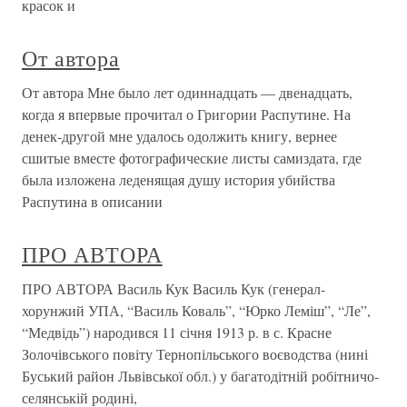
красок и
От автора
От автора Мне было лет одиннадцать — двенадцать,
когда я впервые прочитал о Григории Распутине. На
денек-другой мне удалось одолжить книгу, вернее
сшитые вместе фотографические листы самиздата, где
была изложена леденящая душу история убийства
Распутина в описании
ПРО АВТОРА
ПРО АВТОРА Василь Кук Василь Кук (генерал-
хорунжий УПА, “Василь Коваль”, “Юрко Леміш”, “Ле”,
“Медвідь”) народився 11 січня 1913 р. в с. Красне
Золочівського повіту Тернопільського воєводства (нині
Буський район Львівської обл.) у багатодітній робітничо-
селянській родині,