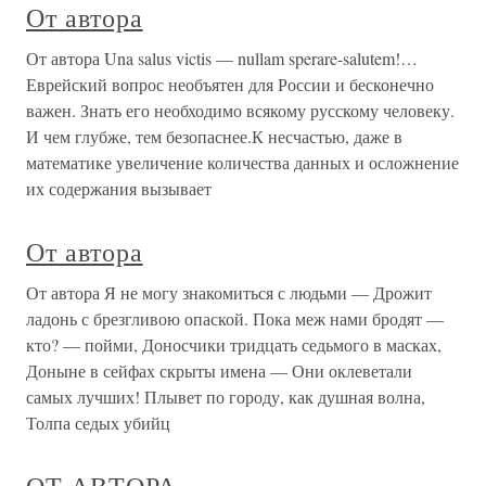
От автора
От автора Una salus victis — nullam sperare-salutem!…
Еврейский вопрос необъятен для России и бесконечно
важен. Знать его необходимо всякому русскому человеку.
И чем глубже, тем безопаснее.К несчастью, даже в
математике увеличение количества данных и осложнение
их содержания вызывает
От автора
От автора Я не могу знакомиться с людьми — Дрожит
ладонь с брезгливою опаской. Пока меж нами бродят —
кто? — пойми, Доносчики тридцать седьмого в масках,
Доныне в сейфах скрыты имена — Они оклеветали
самых лучших! Плывет по городу, как душная волна,
Толпа седых убийц