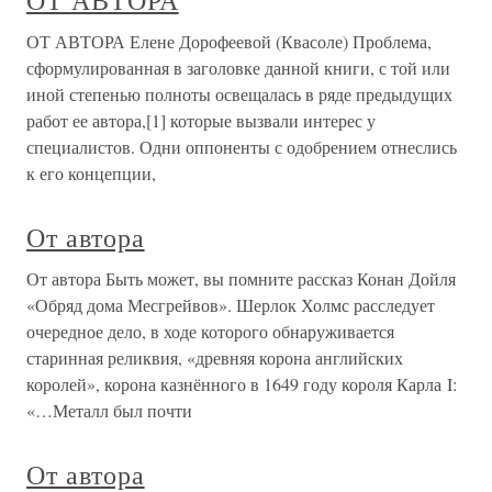
ОТ АВТОРА
ОТ АВТОРА Елене Дорофеевой (Квасоле) Проблема,
сформулированная в заголовке данной книги, с той или
иной степенью полноты освещалась в ряде предыдущих
работ ее автора,[1] которые вызвали интерес у
специалистов. Одни оппоненты с одобрением отнеслись
к его концепции,
От автора
От автора Быть может, вы помните рассказ Конан Дойля
«Обряд дома Месгрейвов». Шерлок Холмс расследует
очередное дело, в ходе которого обнаруживается
старинная реликвия, «древняя корона английских
королей», корона казнённого в 1649 году короля Карла I:
«…Металл был почти
От автора