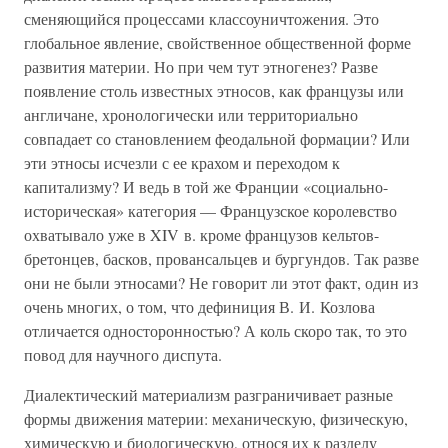
сменяющийся процессами классоуничтожения. Это
глобальное явление, свойственное общественной форме
развития материи. Но при чем тут этногенез? Разве
появление столь известных этносов, как французы или
англичане, хронологически или территориально
совпадает со становлением феодальной формации? Или
эти этносы исчезли с ее крахом и переходом к
капитализму? И ведь в той же Франции «социально-
историческая» категория — Французское королевство
охватывало уже в XIV в. кроме французов кельтов-
бретонцев, басков, провансальцев и бургундов. Так разве
они не были этносами? Не говорит ли этот факт, один из
очень многих, о том, что дефиниция В. И. Козлова
отличается односторонностью? А коль скоро так, то это
повод для научного диспута.
Диалектический материализм разграничивает разные
формы движения материи: механическую, физическую,
химическую и биологическую, относя их к разделу