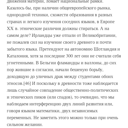
движения материи, ломает национальные рамки.
Казалось бы, при наличии общеевропейского рынка,
однородной техники, схожести образования в разных
странах и легкого изучения соседних языков, в Европе
XX в. этнические различия должны стираться. А на
самом деле? Ирландцы уже отпали от Великобритании,
не пожалев сил на изучение своего древнего и почти
забытого языка. Претендуют на автономию Шотландия и
Каталония, хотя за последние 300 лет они не считали себя
угнетенными. В Бельгии фламандцы и валлоны, до сих
пор жившие в согласии, начали бешеную борьбу,
доходящую до уличных драк между студентами обоих
этносов.[46] И поскольку в древности тоже наблюдается
лишь случайное совпадение общественно-политических
и этнических пиков (или спадов), то очевидно, что мы
наблюдаем интерференцию двух линий развития или,
говоря языком математики, двух независимых
переменных. Не заметить этого можно только при очень
сильном желании.