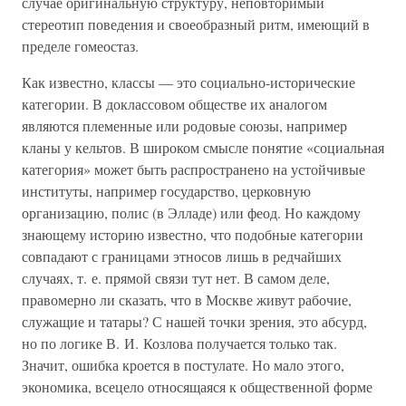
случае оригинальную структуру, неповторимый
стереотип поведения и своеобразный ритм, имеющий в
пределе гомеостаз.
Как известно, классы — это социально-исторические
категории. В доклассовом обществе их аналогом
являются племенные или родовые союзы, например
кланы у кельтов. В широком смысле понятие «социальная
категория» может быть распространено на устойчивые
институты, например государство, церковную
организацию, полис (в Элладе) или феод. Но каждому
знающему историю известно, что подобные категории
совпадают с границами этносов лишь в редчайших
случаях, т. е. прямой связи тут нет. В самом деле,
правомерно ли сказать, что в Москве живут рабочие,
служащие и татары? С нашей точки зрения, это абсурд,
но по логике В. И. Козлова получается только так.
Значит, ошибка кроется в постулате. Но мало этого,
экономика, всецело относящаяся к общественной форме