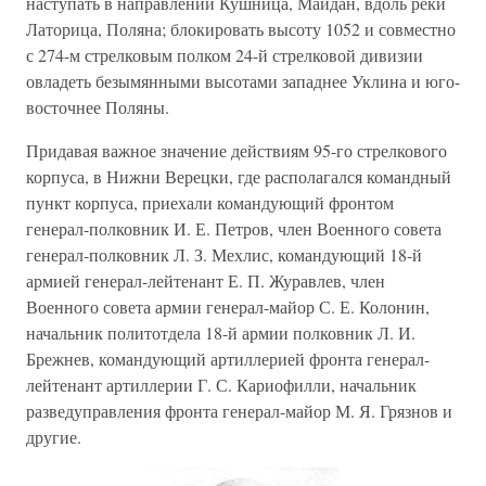
наступать в направлении Кушница, Майдан, вдоль реки
Латорица, Поляна; блокировать высоту 1052 и совместно
с 274-м стрелковым полком 24-й стрелковой дивизии
овладеть безымянными высотами западнее Уклина и юго-
восточнее Поляны.
Придавая важное значение действиям 95-го стрелкового
корпуса, в Нижни Верецки, где располагался командный
пункт корпуса, приехали командующий фронтом
генерал-полковник И. Е. Петров, член Военного совета
генерал-полковник Л. З. Мехлис, командующий 18-й
армией генерал-лейтенант Е. П. Журавлев, член
Военного совета армии генерал-майор С. Е. Колонин,
начальник политотдела 18-й армии полковник Л. И.
Брежнев, командующий артиллерией фронта генерал-
лейтенант артиллерии Г. С. Кариофилли, начальник
разведуправления фронта генерал-майор М. Я. Грязнов и
другие.