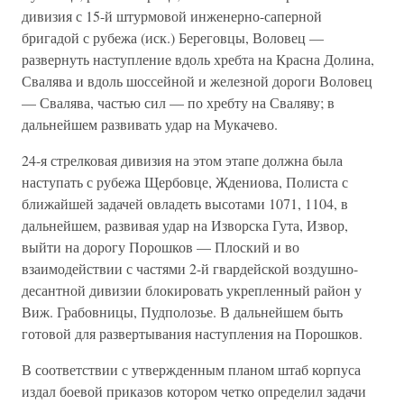
дивизия с 15-й штурмовой инженерно-саперной
бригадой с рубежа (иск.) Береговцы, Воловец —
развернуть наступление вдоль хребта на Красна Долина,
Свалява и вдоль шоссейной и железной дороги Воловец
— Свалява, частью сил — по хребту на Сваляву; в
дальнейшем развивать удар на Мукачево.
24-я стрелковая дивизия на этом этапе должна была
наступать с рубежа Щербовце, Ждениова, Полиста с
ближайшей задачей овладеть высотами 1071, 1104, в
дальнейшем, развивая удар на Изворска Гута, Извор,
выйти на дорогу Порошков — Плоский и во
взаимодействии с частями 2-й гвардейской воздушно-
десантной дивизии блокировать укрепленный район у
Виж. Грабовницы, Пудполозье. В дальнейшем быть
готовой для развертывания наступления на Порошков.
В соответствии с утвержденным планом штаб корпуса
издал боевой приказов котором четко определил задачи