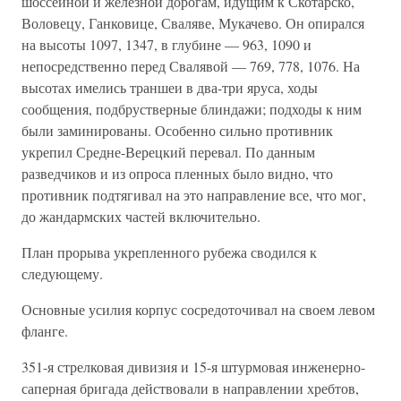
шоссейной и железной дорогам, идущим к Скотарско,
Воловецу, Ганковице, Сваляве, Мукачево. Он опирался
на высоты 1097, 1347, в глубине — 963, 1090 и
непосредственно перед Свалявой — 769, 778, 1076. На
высотах имелись траншеи в два-три яруса, ходы
сообщения, подбрустверные блиндажи; подходы к ним
были заминированы. Особенно сильно противник
укрепил Средне-Верецкий перевал. По данным
разведчиков и из опроса пленных было видно, что
противник подтягивал на это направление все, что мог,
до жандармских частей включительно.
План прорыва укрепленного рубежа сводился к
следующему.
Основные усилия корпус сосредоточивал на своем левом
фланге.
351-я стрелковая дивизия и 15-я штурмовая инженерно-
саперная бригада действовали в направлении хребтов,