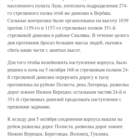
населенного пункта Лази, потеснить подразделения 274-
го стрелкового полка этой же дивизии в Вербяш.
Сильные контратаки были организованы на высоту 1039
против 1159-го и 1157-го стрелковых полков 351-й
стрелковой дивизии в районе Свалявы. В течение целого
дня противник бросал большие массы людей, пытаясь
сбить наши части с занятых высот.
Для того чтобы возобновить наступление корпуса, было
решено в ночь на 5 октября 168-м стрелковым полком 24-
й стрелковой дивизии перерезать дорогу в тылу
противника на рубеже Полиста, река Латорица, развилка
дорог южнее Нижни Верецки; остальным частям 24-й и
351-й стрелковых дивизий продолжать наступление с
прежними задачами.
К исходу дня 5 октября соединения корпуса вышли на
рубеж развилка дорог Полиста, развилка дорог южнее
Нижни Верецки, Береговцы, Воловец, Гуклива,