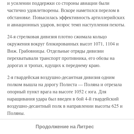
и усилении поддержки со стороны авиации были
частично удовлетворены. Вскоре наметился перелом в
обстановке. Повысилась эффективность артиллерийских
и авиационных ударов, возрос темп наступления пехоты.
24-я стрелковая дивизия плотно сжимала кольцо
окружения вокруг блокированных высот 1071, 1104 и
Виж. Грабовницы. Отдельные отряды дивизии
перехватывали транспорт противника, его обозы на
дорогах и тропах, идущих к переднему краю.
2-я гвардейская воздушно-десантная дивизия одним
полком вышла на дорогу Полиста — Поляна и отрезала
опорный пункт врага на высоте 1052 с юга. Для
наращивания удара был введен в бой 4-й гвардейский
воздушно-десантиый полк в направлении высоты 625 и
Поляны.
5-й гвардейский воздушно-десантный полк совместно с
Продолжение на Литрес
1161-м стрелковым полком 351-й стрелковой дивизии