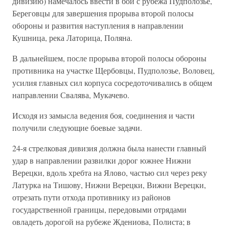
дивизию) намечалось ввести в бой с рубежа Пудполозье,
Береговцы для завершения прорыва второй полосы
обороны и развития наступления в направлении
Кушница, река Латорица, Поляна.
В дальнейшем, после прорыва второй полосы обороны
противника на участке Щербовцы, Пудполозье, Воловец,
усилия главных сил корпуса сосредоточивались в общем
направлении Свалява, Мукачево.
Исходя из замысла ведения боя, соединения и части
получили следующие боевые задачи.
24-я стрелковая дивизия должна была нанести главный
удар в направлении развилки дорог южнее Нижни
Верецки, вдоль хребта на Ялово, частью сил через реку
Латурка на Тишову, Нижни Верецки, Вижни Верецки,
отрезать пути отхода противнику из районов
государственной границы, передовыми отрядами
овладеть дорогой на рубеже Ждениова, Полиста; в