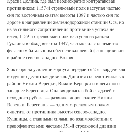
Красна Долина, где был неоднократно контратакован
противником; 1157-й стрелковый полк наступал частью
сил по восточным скатам высоты 1097 и частью сил по
дороге в направлении железнодорожной станции Оса, но
из-за сильного сопротивления противника успеха не
имел; 1159-й стрелковый полк наступал из района
Гукливы в обход высоты 1347, частью сил с огнеметно-
фугасным батальоном обеспечивал левый фланг дивизии
в районе северо-западнее Волове.
8 октября на усиление корпуса передается 2-я гвардейская
воздушно-десантная дивизия. Дивизия сосредоточилась в
районе Нижни Верецки, Вижни Верецки и в лесах юго-
западнее Береговцы. Она вводилась в бой с задачей с
исходного рубежа — развилка дорог южнее Нижни
Верецки, Береговцы — одним стрелковым полком
очистить от противника высоты северо-западнее
Кушницы, а главными силами во взаимодействии с
правофланговыми частями 351-й стрелковой дивизии