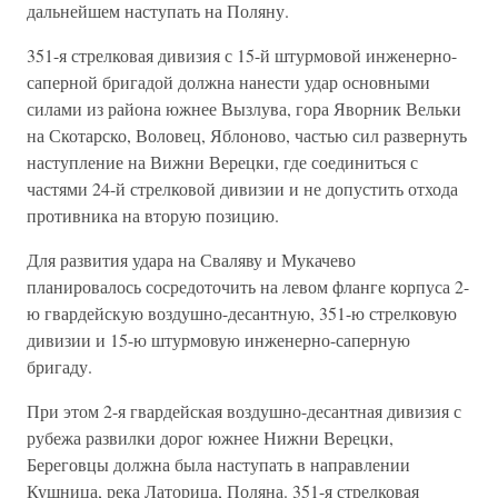
дальнейшем наступать на Поляну.
351-я стрелковая дивизия с 15-й штурмовой инженерно-
саперной бригадой должна нанести удар основными
силами из района южнее Вызлува, гора Яворник Вельки
на Скотарско, Воловец, Яблоново, частью сил развернуть
наступление на Вижни Верецки, где соединиться с
частями 24-й стрелковой дивизии и не допустить отхода
противника на вторую позицию.
Для развития удара на Сваляву и Мукачево
планировалось сосредоточить на левом фланге корпуса 2-
ю гвардейскую воздушно-десантную, 351-ю стрелковую
дивизии и 15-ю штурмовую инженерно-саперную
бригаду.
При этом 2-я гвардейская воздушно-десантная дивизия с
рубежа развилки дорог южнее Нижни Верецки,
Береговцы должна была наступать в направлении
Кушница, река Латорица, Поляна. 351-я стрелковая