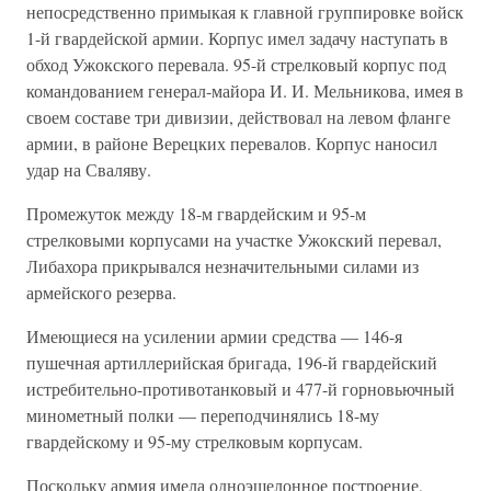
непосредственно примыкая к главной группировке войск
1-й гвардейской армии. Корпус имел задачу наступать в
обход Ужокского перевала. 95-й стрелковый корпус под
командованием генерал-майора И. И. Мельникова, имея в
своем составе три дивизии, действовал на левом фланге
армии, в районе Верецких перевалов. Корпус наносил
удар на Сваляву.
Промежуток между 18-м гвардейским и 95-м
стрелковыми корпусами на участке Ужокский перевал,
Либахора прикрывался незначительными силами из
армейского резерва.
Имеющиеся на усилении армии средства — 146-я
пушечная артиллерийская бригада, 196-й гвардейский
истребительно-противотанковый и 477-й горновьючный
минометный полки — переподчинялись 18-му
гвардейскому и 95-му стрелковым корпусам.
Поскольку армия имела одноэшелонное построение,