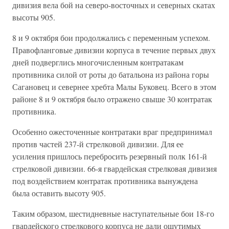
дивизия вела бой на северо-восточных и северных скатах
высоты 905.
8 и 9 октября бои продолжались с переменным успехом.
Правофланговые дивизии корпуса в течение первых двух
дней подверглись многочисленным контратакам
противника силой от роты до батальона из района горы
Сагановец и севернее хребта Малы Буковец. Всего в этом
районе 8 и 9 октября было отражено свыше 30 контратак
противника.
Особенно ожесточенные контратаки враг предпринимал
против частей 237-й стрелковой дивизии. Для ее
усиления пришлось перебросить резервный полк 161-й
стрелковой дивизии. 66-я гвардейская стрелковая дивизия
под воздействием контратак противника вынуждена
была оставить высоту 905.
Таким образом, шестидневные наступательные бои 18-го
гвардейского стрелкового корпуса не дали ощутимых