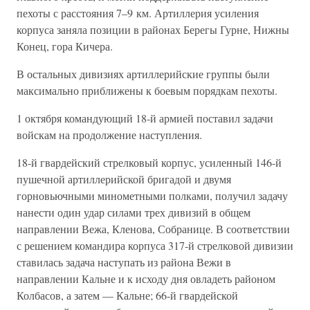
пехоты с расстояния 7–9 км. Артиллерия усиления
корпуса заняла позиции в районах Берегы Гурне, Нижны
Конец, гора Кичера.
В остальных дивизиях артиллерийские группы были
максимально приближены к боевым порядкам пехоты.
1 октября командующий 18-й армией поставил задачи
войскам на продолжение наступления.
18-й гвардейский стрелковый корпус, усиленный 146-й
пушечной артиллерийской бригадой и двумя
горновьючными минометными полками, получил задачу
нанести один удар силами трех дивизий в общем
направлении Вежа, Кленова, Собранице. В соответствии
с решением командира корпуса 317-й стрелковой дивизии
ставилась задача наступать из района Вежи в
направлении Кальне и к исходу дня овладеть районом
Колбасов, а затем — Кальне; 66-й гвардейской