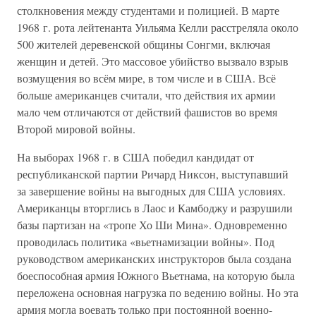
столкновения между студентами и полицией. В марте
1968 г. рота лейтенанта Уильяма Келли расстреляла около
500 жителей деревенской общины Сонгми, включая
женщин и детей. Это массовое убийство вызвало взрыв
возмущения во всём мире, в том числе и в США. Всё
больше американцев считали, что действия их армии
мало чем отличаются от действий фашистов во время
Второй мировой войны.
На выборах 1968 г. в США победил кандидат от
республиканской партии Ричард Никсон, выступавший
за завершение войны на выгодных для США условиях.
Американцы вторглись в Лаос и Камбоджу и разрушили
базы партизан на «тропе Хо Ши Мина». Одновременно
проводилась политика «вьетнамизации войны». Под
руководством американских инструкторов была создана
боеспособная армия Южного Вьетнама, на которую была
переложена основная нагрузка по ведению войны. Но эта
армия могла воевать только при постоянной военно-