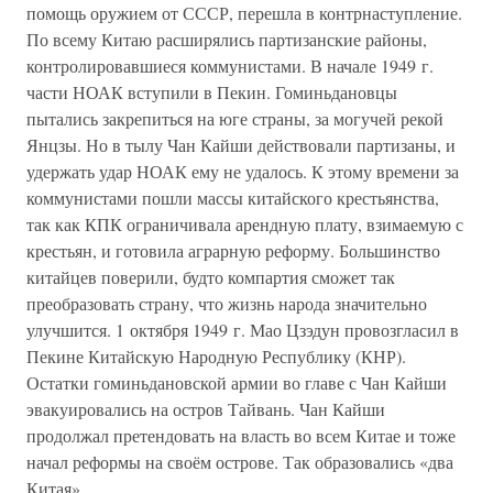
помощь оружием от СССР, перешла в контрнаступление.
По всему Китаю расширялись партизанские районы,
контролировавшиеся коммунистами. В начале 1949 г.
части НОАК вступили в Пекин. Гоминьдановцы
пытались закрепиться на юге страны, за могучей рекой
Янцзы. Но в тылу Чан Кайши действовали партизаны, и
удержать удар НОАК ему не удалось. К этому времени за
коммунистами пошли массы китайского крестьянства,
так как КПК ограничивала арендную плату, взимаемую с
крестьян, и готовила аграрную реформу. Большинство
китайцев поверили, будто компартия сможет так
преобразовать страну, что жизнь народа значительно
улучшится. 1 октября 1949 г. Мао Цзэдун провозгласил в
Пекине Китайскую Народную Республику (КНР).
Остатки гоминьдановской армии во главе с Чан Кайши
эвакуировались на остров Тайвань. Чан Кайши
продолжал претендовать на власть во всем Китае и тоже
начал реформы на своём острове. Так образовались «два
Китая».