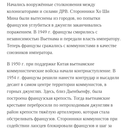
Начались вооружённые столкновения между
колонизаторами и силами ДРВ. Сторонники Хо Ши
Мина были вытеснены из городов, но попытки
французов углубиться в джунгли заканчивались
поражением. В 1949 г. французы смирились с
независимостью Вьетнама и передали власть императору.
Теперь французы сражались с коммунистами в качестве
союзников императора.
В 1950 г. при поддержке Китая вьетнамские
коммунистические войска начали контрнаступление. В
1954 г. французы решили нанести контрудар и высадили
десант в самом центре территории коммунистов, в
горных джунглях. Здесь, близ Дьенбьенфу, была
построена французская крепость. Тогда вьетнамские
крестьяне перебросили по непроходимым джунглям в
район крепости тяжёлую артиллерию, которая стала
обстреливать французов. Сторонники коммунистов при
содействии лаосцев блокировали французов и шаг за