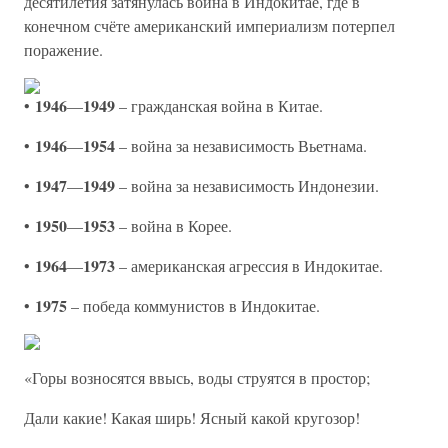
десятилетия затянулась война в Индокитае, где в
конечном счёте американский империализм потерпел
поражение.
1946
1949
•
—
– гражданская война в Китае.
1946
1954
•
—
– война за независимость Вьетнама.
1947
1949
•
—
– война за независимость Индонезии.
1950
1953
•
—
– война в Корее.
1964
1973
•
—
– американская агрессия в Индокитае.
1975
•
– победа коммунистов в Индокитае.
«Горы возносятся ввысь, воды струятся в простор;
Дали какие! Какая ширь! Ясный какой кругозор!