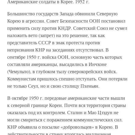
Американские солдаты в Корее. 1952 г.
Большинство государств Запада обвинили Северную
Корею в агрессии. Совет Безопасности ООН постановил
применить силу против КНДР. Советский Союз не сумел
наложить вето (запрет) на это решение, так как
представитель СССР в знак протеста против
непризнания КНР на заседаниях отсутствовал. В
сентябре 1950 г. войска ООН, основную часть которых
составляли американцы, высадились в Инчхоне
(Чемульпо), в глубоком тылу северокорейских войск.
Коммунистам пришлось спешно отступать. Они потеряли
не только Сеул, но и свою столицу Пхеньян.
В октябре 1950 г. передовые американские части вышли
к северной границе Кореи. Почти вся территория страны
оказалась под их контролем. Сталин и Мао Цзэдун не
могли смириться с поражением коммунистических сил.
КНР объявила о посылке «добровольцев» в Корею. В
действительности в страну вторглась миллионная