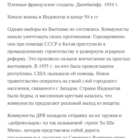
Пленные французские солдаты. Дьенбьенфу. 1954 г.
Начало воины в Индокитае в конце 50-х гг
Однако выборы во Вьетнаме не состоялись. Коммунисты
начали уничтожать своих противников. Одновременно
они при помощи СССР и Китая приступили к
промышленному строительству и развернули аграрную
реформу. Это произвело сильное впечатление на простых
вьетнамцев. В 1955 г. на юге была провозглашена
республика. США оказывали ей помощь. Новое
правительство опиралось на узкий слой городского
населения, связанного с Западом. Страны Индокитая
были бедны, и миллионам крестьян казалось, что
коммунисты предлагают реальный выход из нищеты.
Коммунисты ДРВ наладили отправку на юг оружия и
«добровольцев» по так называемой «тропе Хо Ши
Мина», которая представляла собой дороги,
проложенные в джунглях из Северного Вьетнама через