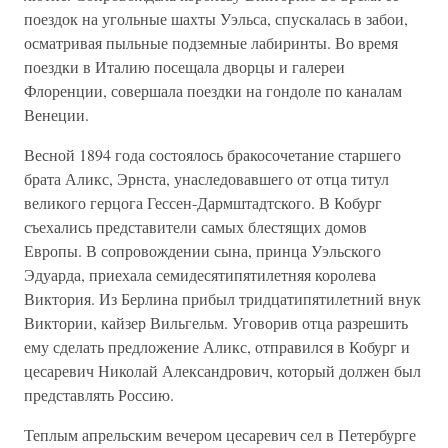
поездок на угольные шахты Уэльса, спускалась в забои,
осматривая пыльные подземные лабиринты. Во время
поездки в Италию посещала дворцы и галереи
Флоренции, совершала поездки на гондоле по каналам
Венеции.
Весной 1894 года состоялось бракосочетание старшего
брата Аликс, Эрнста, унаследовавшего от отца титул
великого герцога Гессен-Дармштадтского. В Кобург
съехались представители самых блестящих домов
Европы. В сопровождении сына, принца Уэльского
Эдуарда, приехала семидесятипятилетняя королева
Виктория. Из Берлина прибыл тридцатипятилетний внук
Виктории, кайзер Вильгельм. Уговорив отца разрешить
ему сделать предложение Аликс, отправился в Кобург и
цесаревич Николай Александрович, который должен был
представлять Россию.
Теплым апрельским вечером цесаревич сел в Петербурге