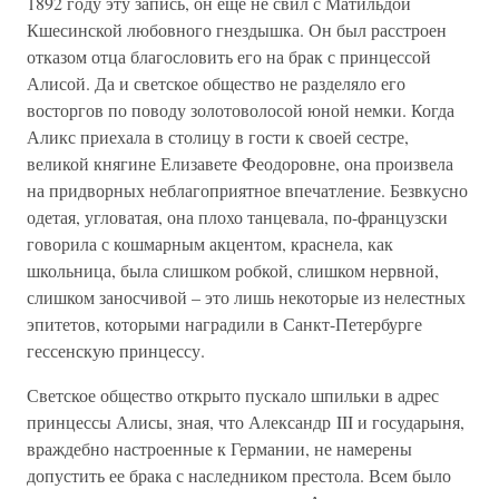
1892 году эту запись, он еще не свил с Матильдой
Кшесинской любовного гнездышка. Он был расстроен
отказом отца благословить его на брак с принцессой
Алисой. Да и светское общество не разделяло его
восторгов по поводу золотоволосой юной немки. Когда
Аликс приехала в столицу в гости к своей сестре,
великой княгине Елизавете Феодоровне, она произвела
на придворных неблагоприятное впечатление. Безвкусно
одетая, угловатая, она плохо танцевала, по-французски
говорила с кошмарным акцентом, краснела, как
школьница, была слишком робкой, слишком нервной,
слишком заносчивой – это лишь некоторые из нелестных
эпитетов, которыми наградили в Санкт-Петербурге
гессенскую принцессу.
Светское общество открыто пускало шпильки в адрес
принцессы Алисы, зная, что Александр III и государыня,
враждебно настроенные к Германии, не намерены
допустить ее брака с наследником престола. Всем было