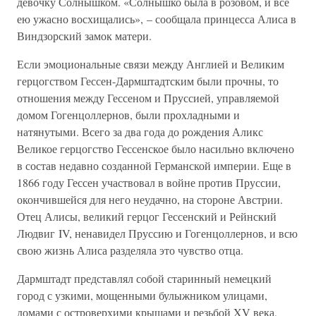
девочку Солнышком. «Солнышко была в розовом, и все
ею ужасно восхищались», – сообщала принцесса Алиса в
Виндзорский замок матери.
Если эмоциональные связи между Англией и Великим
герцогством Гессен-Дармштадтским были прочны, то
отношения между Гессеном и Пруссией, управляемой
домом Гогенцоллернов, были прохладными и
натянутыми. Всего за два года до рождения Аликс
Великое герцогство Гессенское было насильно включено
в состав недавно созданной Германской империи. Еще в
1866 году Гессен участвовал в войне против Пруссии,
окончившейся для него неудачно, на стороне Австрии.
Отец Алисы, великий герцог Гессенский и Рейнский
Людвиг IV, ненавидел Пруссию и Гогенцоллернов, и всю
свою жизнь Алиса разделяла это чувство отца.
Дармштадт представлял собой старинный немецкий
город с узкими, мощенными булыжником улицами,
домами с островерхими крышами и резьбой XV века,