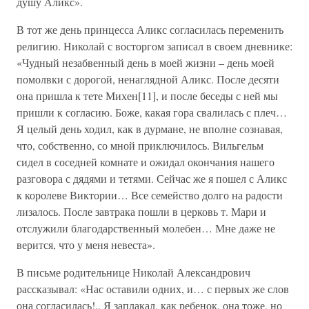
душу Аликс».
В тот же день принцесса Аликс согласилась переменить
религию. Николай с восторгом записал в своем дневнике:
«Чудный незабвенный день в моей жизни – день моей
помолвки с дорогой, ненаглядной Аликс. После десяти
она пришла к тете Михен[11], и после беседы с ней мы
пришли к согласию. Боже, какая гора свалилась с плеч…
Я целый день ходил, как в дурмане, не вполне сознавая,
что, собственно, со мной приключилось. Вильгельм
сидел в соседней комнате и ожидал окончания нашего
разговора с дядями и тетями. Сейчас же я пошел с Аликс
к королеве Виктории… Все семейство долго на радости
лизалось. После завтрака пошли в церковь т. Мари и
отслужили благодарственный молебен… Мне даже не
верится, что у меня невеста».
В письме родительнице Николай Александрович
рассказывал: «Нас оставили одних, и… с первых же слов
она согласилась!.. Я заплакал, как ребенок, она тоже, но