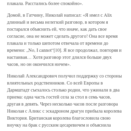
плакала. Расстались более спокойно».
Домой, в Гатчину, Николай написал: «Я имел с Alix
длинный и весьма нелегкий разговор, в котором я
постарался объяснить ей, что иначе, как дать свое
согласие, она не может сделать другого! Она все время
плакала и только шепотом отвечала от времени до
времени: „No, I cannot“[10]. Я все продолжал, повторяя и
настаивая… Хотя разговор этот длился больше двух
часов, но он окончился ничем».
Николай Александрович получил поддержку со стороны
влиятельных родственников. Со всей Европы в
Дармштадт съехалось столько родни, что ужинали в два
приема: одна часть гостей села за стол в семь часов,
другая в девять. Через несколько часов после разговора
Николая с Аликс с эскадроном драгун прибыла королева
Виктория. Британская королева благословила свою
внучку на брак с русским цесаревичем и объяснила