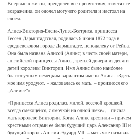
Впервые в жизни, преодолев все препятствия, отметя все
возражения, он одолел могучего родителя и настоял на
своем.
Алиса-Виктория-Елена-Луиза-Беатриса, принцесса
Гессен-Дармштадтская, родилась 6 июня 1872 года в
средневековом городе Дармштадте, неподалеку от Рейна.
Она была названа Алисой (Аликс) в честь своей матери,
английской принцессы Алисы, третьей дочери из девяти
детей королевы Виктории. Имя Аликс было наиболее
благозвучным немецким вариантом имени Алиса. «Здесь
мое имя уродуют, – жаловалась ее мать, – произнося его
„Алиисе“».
«Принцесса Алиса родилась милой, веселой крошкой,
всегда смеющейся, с ямочкой на одной щеке», – писала
мать королеве Виктории. Когда Аликс крестили – причем
крестными отцами ее были будущий царь Александр III и
будущий король Англии Эдуард VII, – мать уже называла