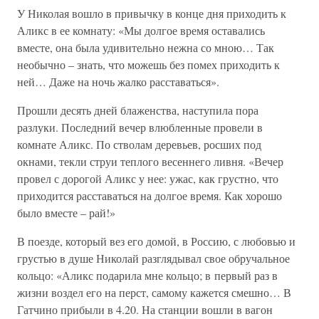
У Николая вошло в привычку в конце дня приходить к
Аликс в ее комнату: «Мы долгое время оставались
вместе, она была удивительно нежна со мною… Так
необычно – знать, что можешь без помех приходить к
ней… Даже на ночь жалко расставаться».
Прошли десять дней блаженства, наступила пора
разлуки. Последний вечер влюбленные провели в
комнате Аликс. По стволам деревьев, росших под
окнами, текли струи теплого весеннего ливня. «Вечер
провел с дорогой Аликс у нее: ужас, как грустно, что
приходится расставаться на долгое время. Как хорошо
было вместе – рай!»
В поезде, который вез его домой, в Россию, с любовью и
грустью в душе Николай разглядывал свое обручальное
кольцо: «Аликс подарила мне кольцо; в первый раз в
жизни воздел его на перст, самому кажется смешно… В
Гатчино прибыли в 4.20. На станции вошли в вагон