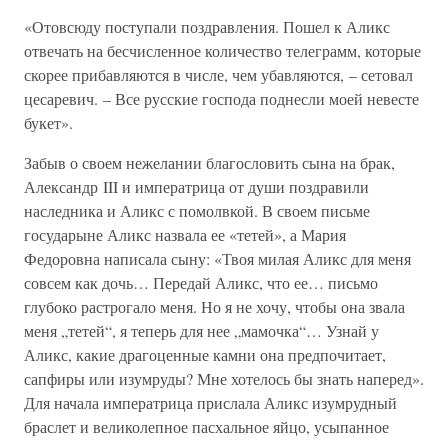
«Отовсюду поступали поздравления. Пошел к Аликс
отвечать на бесчисленное количество телеграмм, которые
скорее прибавляются в числе, чем убавляются, – сетовал
цесаревич. – Все русские господа поднесли моей невесте
букет».
Забыв о своем нежелании благословить сына на брак,
Александр III и императрица от души поздравили
наследника и Аликс с помолвкой. В своем письме
государыне Аликс назвала ее «тетей», а Мария
Федоровна написала сыну: «Твоя милая Аликс для меня
совсем как дочь… Передай Аликс, что ее… письмо
глубоко растрогало меня. Но я не хочу, чтобы она звала
меня „тетей“, я теперь для нее „мамочка“… Узнай у
Аликс, какие драгоценные камни она предпочитает,
сапфиры или изумруды? Мне хотелось бы знать наперед».
Для начала императрица прислала Аликс изумрудный
браслет и великолепное пасхальное яйцо, усыпанное