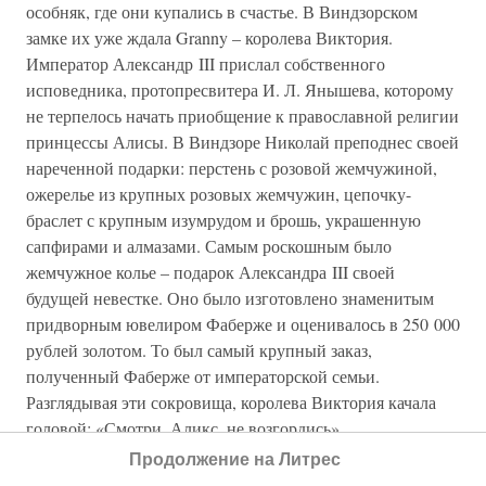
особняк, где они купались в счастье. В Виндзорском
замке их уже ждала Granny – королева Виктория.
Император Александр III прислал собственного
исповедника, протопресвитера И. Л. Янышева, которому
не терпелось начать приобщение к православной религии
принцессы Алисы. В Виндзоре Николай преподнес своей
нареченной подарки: перстень с розовой жемчужиной,
ожерелье из крупных розовых жемчужин, цепочку-
браслет с крупным изумрудом и брошь, украшенную
сапфирами и алмазами. Самым роскошным было
жемчужное колье – подарок Александра III своей
будущей невестке. Оно было изготовлено знаменитым
придворным ювелиром Фаберже и оценивалось в 250 000
рублей золотом. То был самый крупный заказ,
полученный Фаберже от императорской семьи.
Разглядывая эти сокровища, королева Виктория качала
головой: «Смотри, Аликс, не возгордись».
Продолжение на Литрес
В то лето в Англии стояла неимоверная жара. Николай