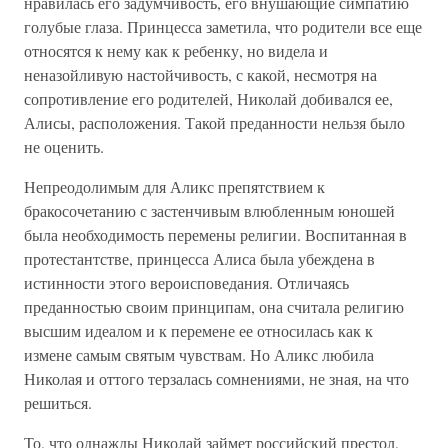
нравилась его задумчивость, его внушающие симпатию
голубые глаза. Принцесса заметила, что родители все еще
относятся к нему как к ребенку, но видела и
неназойливую настойчивость, с какой, несмотря на
сопротивление его родителей, Николай добивался ее,
Алисы, расположения. Такой преданности нельзя было
не оценить.
Непреодолимым для Аликс препятствием к
бракосочетанию с застенчивым влюбленным юношей
была необходимость перемены религии. Воспитанная в
протестантстве, принцесса Алиса была убеждена в
истинности этого вероисповедания. Отличаясь
преданностью своим принципам, она считала религию
высшим идеалом и к перемене ее относилась как к
измене самым святым чувствам. Но Аликс любила
Николая и оттого терзалась сомнениями, не зная, на что
решиться.
То, что однажды Николай займет российский престол,