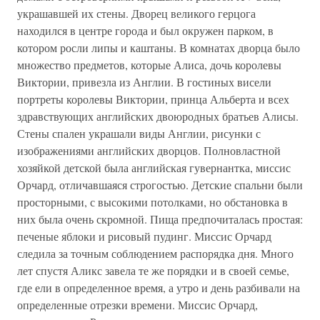
украшавшей их стены. Дворец великого герцога
находился в центре города и был окружен парком, в
котором росли липы и каштаны. В комнатах дворца было
множество предметов, которые Алиса, дочь королевы
Виктории, привезла из Англии. В гостиных висели
портреты королевы Виктории, принца Альберта и всех
здравствующих английских двоюродных братьев Алисы.
Стены спален украшали виды Англии, рисунки с
изображениями английских дворцов. Полновластной
хозяйкой детской была английская гувернантка, миссис
Орчард, отличавшаяся строгостью. Детские спальни были
просторными, с высокими потолками, но обстановка в
них была очень скромной. Пища предпочиталась простая:
печеные яблоки и рисовый пудинг. Миссис Орчард
следила за точным соблюдением распорядка дня. Много
лет спустя Аликс завела те же порядки и в своей семье,
где ели в определенное время, а утро и день разбивали на
определенные отрезки времени. Миссис Орчард,