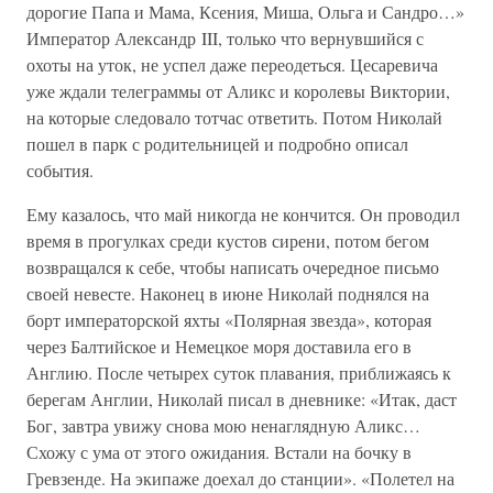
дорогие Папа и Мама, Ксения, Миша, Ольга и Сандро…»
Император Александр III, только что вернувшийся с
охоты на уток, не успел даже переодеться. Цесаревича
уже ждали телеграммы от Аликс и королевы Виктории,
на которые следовало тотчас ответить. Потом Николай
пошел в парк с родительницей и подробно описал
события.
Ему казалось, что май никогда не кончится. Он проводил
время в прогулках среди кустов сирени, потом бегом
возвращался к себе, чтобы написать очередное письмо
своей невесте. Наконец в июне Николай поднялся на
борт императорской яхты «Полярная звезда», которая
через Балтийское и Немецкое моря доставила его в
Англию. После четырех суток плавания, приближаясь к
берегам Англии, Николай писал в дневнике: «Итак, даст
Бог, завтра увижу снова мою ненаглядную Аликс…
Схожу с ума от этого ожидания. Встали на бочку в
Гревзенде. На экипаже доехал до станции». «Полетел на