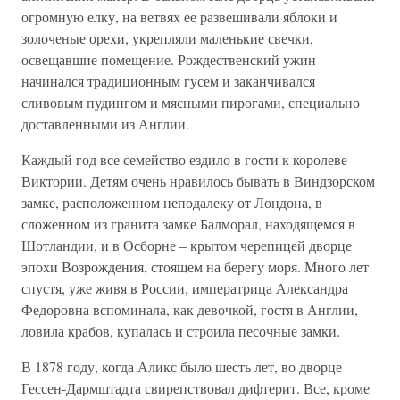
огромную елку, на ветвях ее развешивали яблоки и
золоченые орехи, укрепляли маленькие свечки,
освещавшие помещение. Рождественский ужин
начинался традиционным гусем и заканчивался
сливовым пудингом и мясными пирогами, специально
доставленными из Англии.
Каждый год все семейство ездило в гости к королеве
Виктории. Детям очень нравилось бывать в Виндзорском
замке, расположенном неподалеку от Лондона, в
сложенном из гранита замке Балморал, находящемся в
Шотландии, и в Осборне – крытом черепицей дворце
эпохи Возрождения, стоящем на берегу моря. Много лет
спустя, уже живя в России, императрица Александра
Федоровна вспоминала, как девочкой, гостя в Англии,
ловила крабов, купалась и строила песочные замки.
В 1878 году, когда Аликс было шесть лет, во дворце
Гессен-Дармштадта свирепствовал дифтерит. Все, кроме