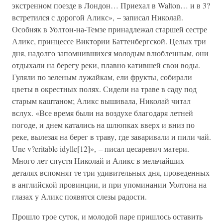
экстренном поезде в Лондон… Приехал в Walton… и в 3?
встретился с дорогой Аликс», – записал Николай.
Особняк в Уолтон-на-Темзе принадлежал старшей сестре
Аликс, принцессе Виктории Баттенбергской. Целых три
дня, надолго запомнившихся молодым влюбленным, они
отдыхали на берегу реки, плавно катившей свои воды.
Гуляли по зеленым лужайкам, ели фрукты, собирали
цветы в окрестных полях. Сидели на траве в саду под
старым каштаном; Аликс вышивала, Николай читал
вслух. «Все время были на воздухе благодаря летней
погоде, и днем катались на шлюпках вверх и вниз по
реке, вылезая на берег в траву, где заваривали и пили чай.
Une v?eritable idylle[12]», – писал цесаревич матери.
Много лет спустя Николай и Аликс в мельчайших
деталях вспомнят те три удивительных дня, проведенных
в английской провинции, и при упоминании Уолтона на
глазах у Аликс появятся слезы радости.
Прошло трое суток, и молодой паре пришлось оставить