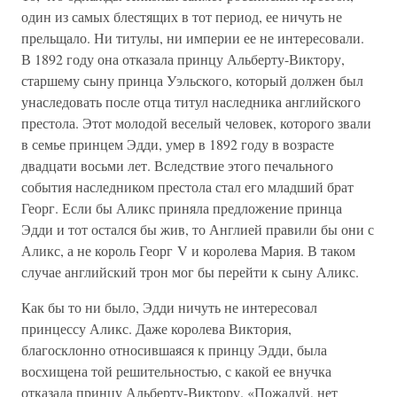
один из самых блестящих в тот период, ее ничуть не
прельщало. Ни титулы, ни империи ее не интересовали.
В 1892 году она отказала принцу Альберту-Виктору,
старшему сыну принца Уэльского, который должен был
унаследовать после отца титул наследника английского
престола. Этот молодой веселый человек, которого звали
в семье принцем Эдди, умер в 1892 году в возрасте
двадцати восьми лет. Вследствие этого печального
события наследником престола стал его младший брат
Георг. Если бы Аликс приняла предложение принца
Эдди и тот остался бы жив, то Англией правили бы они с
Аликс, а не король Георг V и королева Мария. В таком
случае английский трон мог бы перейти к сыну Аликс.
Как бы то ни было, Эдди ничуть не интересовал
принцессу Аликс. Даже королева Виктория,
благосклонно относившаяся к принцу Эдди, была
восхищена той решительностью, с какой ее внучка
отказала принцу Альберту-Виктору. «Пожалуй, нет