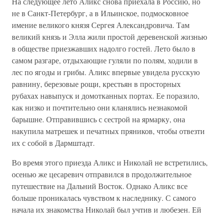
На следующее лето Аликс снова приехала в Россию, но
не в Санкт-Петербург, а в Ильинское, подмосковное
имение великого князя Сергея Александровича. Там
великий князь и Элла жили простой деревенской жизнью
в обществе приезжавших надолго гостей. Лето было в
самом разгаре, отдыхающие гуляли по полям, ходили в
лес по ягоды и грибы. Аликс впервые увидела русскую
равнину, березовые рощи, крестьян в просторных
рубахах навыпуск и домотканных портах. Ее поразило,
как низко и почтительно они кланялись незнакомой
барышне. Отправившись с сестрой на ярмарку, она
накупила матрешек и печатных пряников, чтобы отвезти
их с собой в Дармштадт.
Во время этого приезда Аликс и Николай не встретились,
осенью же цесаревич отправился в продолжительное
путешествие на Дальний Восток. Однако Аликс все
больше проникалась чувством к наследнику. С самого
начала их знакомства Николай был учтив и любезен. Ей