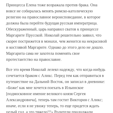
Принцесса Елена тоже возражала против брака. Она
вовсе не собиралась менять римско-католическую
религию на православное вероисповедание, в которое
должна была перейти будущая русская императрица.
Обескураженный, царь направил сватов к принцессе
Маргарите Прусской. Николай решительно заявил, что
скорее пострижется в монахи, чем женится на некрасивой
и костлявой Маргарите. Однако до этого дело не дошло.
Маргарита сама не захотела поменять свое
протестантство на православие.
Все это время Николай лелеял надежду, что когда-нибудь
сочетается браком с Аликс. Перед тем как отправиться в
путешествие на Дальний Восток, он записал в дневнике:
«Боже! как мне хочется поехать в Ильинское
[подмосковное имение великого князя Сергея
Александровича], теперь там гостит Виктория с Аликс;
иначе, если я не увижу теперь, то еще придется ждать
целый год, а это тяжело!!!» Родители продолжали