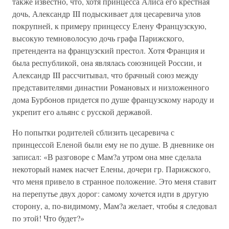
также известно, что, хотя принцесса Алиса его крестная
дочь, Александр III подыскивает для цесаревича улов
покрупней, к примеру принцессу Елену Французскую,
высокую темноволосую дочь графа Парижского,
претендента на французский престол. Хотя Франция и
была республикой, она являлась союзницей России, и
Александр III рассчитывал, что брачный союз между
представителями династии Романовых и низложенного
дома Бурбонов придется по душе французскому народу и
укрепит его альянс с русской державой.
Но попытки родителей сблизить цесаревича с
принцессой Еленой были ему не по душе. В дневнике он
записал: «В разговоре с Мам?а утром она мне сделала
некоторый намек насчет Елены, дочери гр. Парижского,
что меня привело в странное положение. Это меня ставит
на перепутье двух дорог: самому хочется идти в другую
сторону, а, по-видимому, Мам?а желает, чтобы я следовал
по этой! Что будет?»