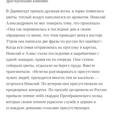
драгоценными камнями.
В Дармштадт пришла дружная весна, в парке появились
цветы, теплый воздух наполнился их ароматом. Николай
Александрович не мог поверить тому, что произошло:
«Она так переменилась в последние дни в своем
обращении со мною, что этим приводит меня в восторг.
Утром она написала две фразы по-русски без ошибки!»
Когда вся семья отправлялась на прогулку в каретах,
Николай и Аликс ехали последними в шарабанчике с
одной лошадью, правя ею по очереди. Они гуляли,
собирали цветы, отдыхали на берегу пруда. Вместе
трапезничали. «Нелегко разговаривать в присутствии
чужих людей, приходится многих тем не касаться», –
огорчался Николай. По вечерам они присутствовали на
придворных концертах. По просьбе цесаревича из России
прибыли певчие лейб-гвардии Преображенского полка,
которые своим пением украсили службу в церкви и
услаждали дивными голосами присутствующих.