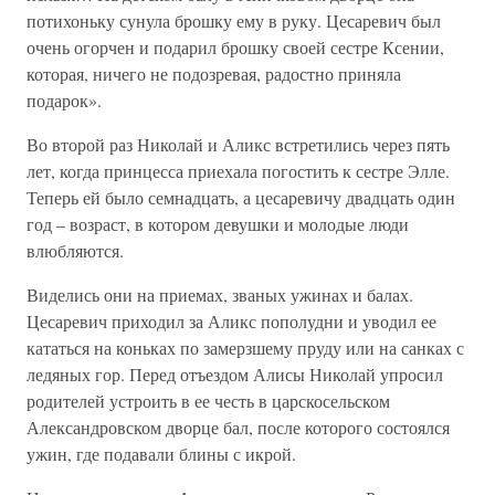
потихоньку сунула брошку ему в руку. Цесаревич был
очень огорчен и подарил брошку своей сестре Ксении,
которая, ничего не подозревая, радостно приняла
подарок».
Во второй раз Николай и Аликс встретились через пять
лет, когда принцесса приехала погостить к сестре Элле.
Теперь ей было семнадцать, а цесаревичу двадцать один
год – возраст, в котором девушки и молодые люди
влюбляются.
Виделись они на приемах, званых ужинах и балах.
Цесаревич приходил за Аликс пополудни и уводил ее
кататься на коньках по замерзшему пруду или на санках с
ледяных гор. Перед отъездом Алисы Николай упросил
родителей устроить в ее честь в царскосельском
Александровском дворце бал, после которого состоялся
ужин, где подавали блины с икрой.