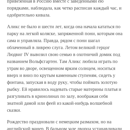
привезенная в Россию вместе с заведенными ею
порядками, наблюдала, как четко расписан каждый час, и
одобрительно кивала.
Аликс не было и шести лет, когда она начала кататься по
парку на легкой коляске, запряженной пони, которым она
сама и управляла. Правда, рядом с пони шагал
облаченный в ливрею слуга. Летом великий герцог
Людвиг IV вывозил свою семью в охотничий домик под
названием Вольфсгартен. Там Аликс любила играть по
утрам во дворе, освещенном ярким солнцем, носиться
вверх и вниз по крутым каменным ступеням, сидеть у
фонтана, запуская в воду руку, чтобы поймать золотую
рыбку. Ей нравилось надевать старые материны платья и
разгуливать в кринолинах по залу, воображая себя
знатной дамой или феей из какой-нибудь волшебной
сказки.
Рождество праздновали с немецким размахом, но на
английский манер. В бальном зале дворца устанавливали