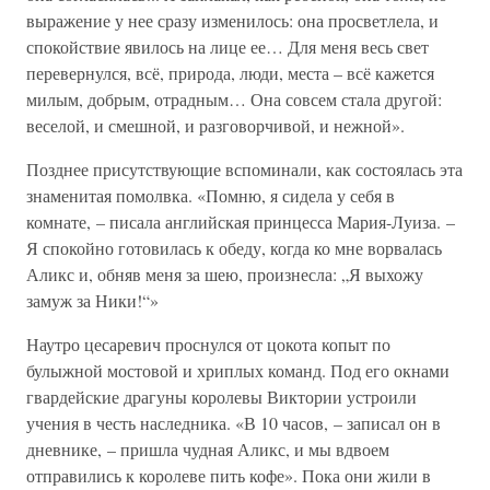
выражение у нее сразу изменилось: она просветлела, и
спокойствие явилось на лице ее… Для меня весь свет
перевернулся, всё, природа, люди, места – всё кажется
милым, добрым, отрадным… Она совсем стала другой:
веселой, и смешной, и разговорчивой, и нежной».
Позднее присутствующие вспоминали, как состоялась эта
знаменитая помолвка. «Помню, я сидела у себя в
комнате, – писала английская принцесса Мария-Луиза. –
Я спокойно готовилась к обеду, когда ко мне ворвалась
Аликс и, обняв меня за шею, произнесла: „Я выхожу
замуж за Ники!“»
Наутро цесаревич проснулся от цокота копыт по
булыжной мостовой и хриплых команд. Под его окнами
гвардейские драгуны королевы Виктории устроили
учения в честь наследника. «В 10 часов, – записал он в
дневнике, – пришла чудная Аликс, и мы вдвоем
отправились к королеве пить кофе». Пока они жили в