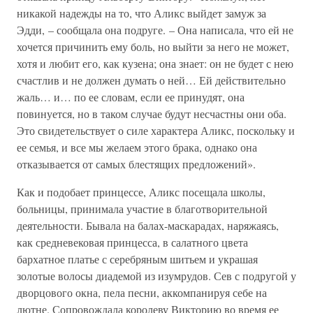
никакой надежды на то, что Аликс выйдет замуж за
Эдди, – сообщала она подруге. – Она написала, что ей не
хочется причинить ему боль, но выйти за него не может,
хотя и любит его, как кузена; она знает: он не будет с нею
счастлив и не должен думать о ней… Ей действительно
жаль… и… по ее словам, если ее принудят, она
повинуется, но в таком случае будут несчастны они оба.
Это свидетельствует о силе характера Аликс, поскольку и
ее семья, и все мы желаем этого брака, однако она
отказывается от самых блестящих предложений».
Как и подобает принцессе, Аликс посещала школы,
больницы, принимала участие в благотворительной
деятельности. Бывала на балах-маскарадах, наряжаясь,
как средневековая принцесса, в салатного цвета
бархатное платье с серебряным шитьем и украшая
золотые волосы диадемой из изумрудов. Сев с подругой у
дворцового окна, пела песни, аккомпанируя себе на
лютне. Сопровождала королеву Викторию во время ее