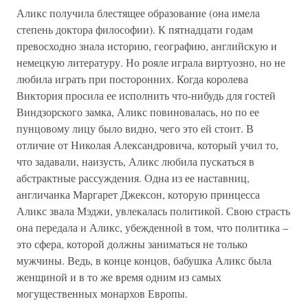
Аликс получила блестящее образование (она имела
степень доктора философии). К пятнадцати годам
превосходно знала историю, географию, английскую и
немецкую литературу. Но рояле играла виртуозно, но не
любила играть при посторонних. Когда королева
Виктория просила ее исполнить что-нибудь для гостей
Виндзорского замка, Аликс повиновалась, но по ее
пунцовому лицу было видно, чего это ей стоит. В
отличие от Николая Александровича, который учил то,
что задавали, наизусть, Аликс любила пускаться в
абстрактные рассуждения. Одна из ее наставниц,
англичанка Маргарет Джексон, которую принцесса
Аликс звала Мэджи, увлекалась политикой. Свою страсть
она передала и Аликс, убежденной в том, что политика –
это сфера, которой должны заниматься не только
мужчины. Ведь, в конце концов, бабушка Аликс была
женщиной и в то же время одним из самых
могущественных монархов Европы.