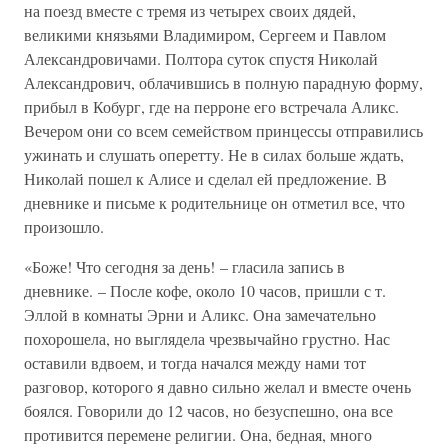
на поезд вместе с тремя из четырех своих дядей,
великими князьями Владимиром, Сергеем и Павлом
Александровичами. Полтора суток спустя Николай
Александрович, облачившись в полную парадную форму,
прибыл в Кобург, где на перроне его встречала Аликс.
Вечером они со всем семейством принцессы отправились
ужинать и слушать оперетту. Не в силах больше ждать,
Николай пошел к Алисе и сделал ей предложение. В
дневнике и письме к родительнице он отметил все, что
произошло.
«Боже! Что сегодня за день! – гласила запись в
дневнике. – После кофе, около 10 часов, пришли с т.
Эллой в комнаты Эрни и Аликс. Она замечательно
похорошела, но выглядела чрезвычайно грустно. Нас
оставили вдвоем, и тогда начался между нами тот
разговор, которого я давно сильно желал и вместе очень
боялся. Говорили до 12 часов, но безуспешно, она все
противится перемене религии. Она, бедная, много