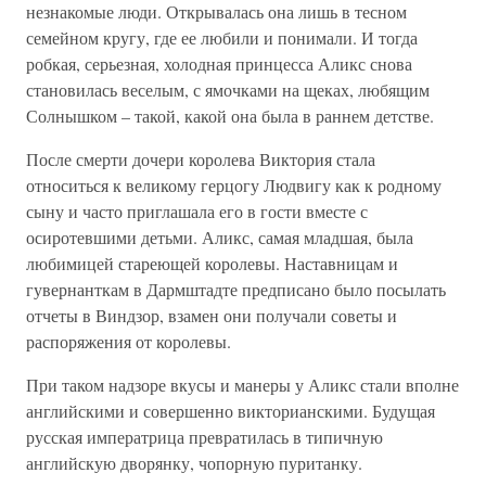
незнакомые люди. Открывалась она лишь в тесном
семейном кругу, где ее любили и понимали. И тогда
робкая, серьезная, холодная принцесса Аликс снова
становилась веселым, с ямочками на щеках, любящим
Солнышком – такой, какой она была в раннем детстве.
После смерти дочери королева Виктория стала
относиться к великому герцогу Людвигу как к родному
сыну и часто приглашала его в гости вместе с
осиротевшими детьми. Аликс, самая младшая, была
любимицей стареющей королевы. Наставницам и
гувернанткам в Дармштадте предписано было посылать
отчеты в Виндзор, взамен они получали советы и
распоряжения от королевы.
При таком надзоре вкусы и манеры у Аликс стали вполне
английскими и совершенно викторианскими. Будущая
русская императрица превратилась в типичную
английскую дворянку, чопорную пуританку.