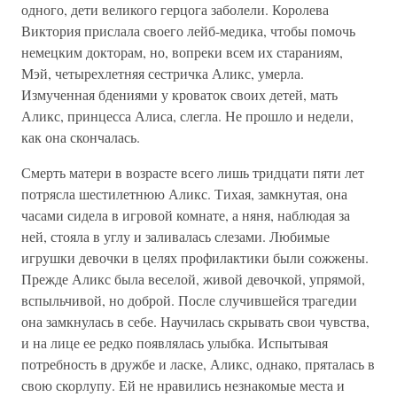
одного, дети великого герцога заболели. Королева
Виктория прислала своего лейб-медика, чтобы помочь
немецким докторам, но, вопреки всем их стараниям,
Мэй, четырехлетняя сестричка Аликс, умерла.
Измученная бдениями у кроваток своих детей, мать
Аликс, принцесса Алиса, слегла. Не прошло и недели,
как она скончалась.
Смерть матери в возрасте всего лишь тридцати пяти лет
потрясла шестилетнюю Аликс. Тихая, замкнутая, она
часами сидела в игровой комнате, а няня, наблюдая за
ней, стояла в углу и заливалась слезами. Любимые
игрушки девочки в целях профилактики были сожжены.
Прежде Аликс была веселой, живой девочкой, упрямой,
вспыльчивой, но доброй. После случившейся трагедии
она замкнулась в себе. Научилась скрывать свои чувства,
и на лице ее редко появлялась улыбка. Испытывая
потребность в дружбе и ласке, Аликс, однако, пряталась в
свою скорлупу. Ей не нравились незнакомые места и