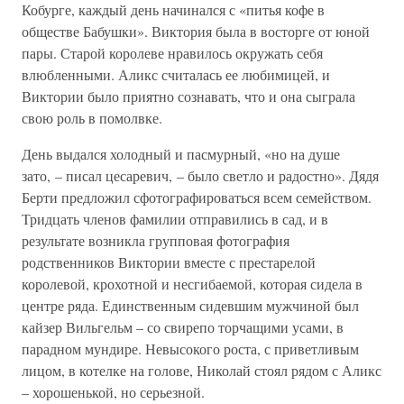
Кобурге, каждый день начинался с «питья кофе в
обществе Бабушки». Виктория была в восторге от юной
пары. Старой королеве нравилось окружать себя
влюбленными. Аликс считалась ее любимицей, и
Виктории было приятно сознавать, что и она сыграла
свою роль в помолвке.
День выдался холодный и пасмурный, «но на душе
зато, – писал цесаревич, – было светло и радостно». Дядя
Берти предложил сфотографироваться всем семейством.
Тридцать членов фамилии отправились в сад, и в
результате возникла групповая фотография
родственников Виктории вместе с престарелой
королевой, крохотной и несгибаемой, которая сидела в
центре ряда. Единственным сидевшим мужчиной был
кайзер Вильгельм – со свирепо торчащими усами, в
парадном мундире. Невысокого роста, с приветливым
лицом, в котелке на голове, Николай стоял рядом с Аликс
– хорошенькой, но серьезной.