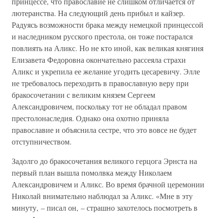
принцессе, что православие не слишком отличается от
лютеранства. На следующий день прибыл и кайзер.
Радуясь возможности брака между немецкой принцессой
и наследником русского престола, он тоже постарался
повлиять на Аликс. Но не кто иной, как великая княгиня
Елизавета Федоровна окончательно рассеяла страхи
Аликс и укрепила ее желание угодить цесаревичу. Элле
не требовалось переходить в православную веру при
бракосочетании с великим князем Сергеем
Александровичем, поскольку тот не обладал правом
престолонаследия. Однако она охотно приняла
православие и объяснила сестре, что это вовсе не будет
отступничеством.
Задолго до бракосочетания великого герцога Эрнста на
первый план вышла помолвка между Николаем
Александровичем и Аликс. Во время брачной церемонии
Николай внимательно наблюдал за Аликс. «Мне в эту
минуту, – писал он, – страшно захотелось посмотреть в