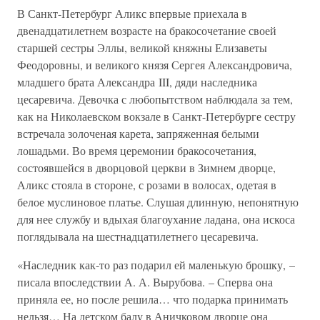
В Санкт-Петербург Аликс впервые приехала в
двенадцатилетнем возрасте на бракосочетание своей
старшей сестры Эллы, великой княжны Елизаветы
Феодоровны, и великого князя Сергея Александровича,
младшего брата Александра III, дяди наследника
цесаревича. Девочка с любопытством наблюдала за тем,
как на Николаевском вокзале в Санкт-Петербурге сестру
встречала золоченая карета, запряженная белыми
лошадьми. Во время церемонии бракосочетания,
состоявшейся в дворцовой церкви в Зимнем дворце,
Аликс стояла в стороне, с розами в волосах, одетая в
белое муслиновое платье. Слушая длинную, непонятную
для нее службу и вдыхая благоухание ладана, она искоса
поглядывала на шестнадцатилетнего цесаревича.
«Наследник как-то раз подарил ей маленькую брошку, –
писала впоследствии А. А. Вырубова. – Сперва она
приняла ее, но после решила… что подарка принимать
нельзя… На детском балу в Аничковом дворце она