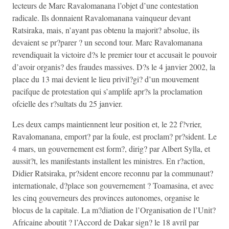
lecteurs de Marc Ravalomanana l’objet d’une contestation
radicale. Ils donnaient Ravalomanana vainqueur devant
Ratsiraka, mais, n’ayant pas obtenu la majorit? absolue, ils
devaient se pr?parer ? un second tour. Marc Ravalomanana
revendiquait la victoire d?s le premier tour et accusait le pouvoir
d’avoir organis? des fraudes massives. D?s le 4 janvier 2002, la
place du 13 mai devient le lieu privil?gi? d’un mouvement
pacifque de protestation qui s’amplife apr?s la proclamation
ofcielle des r?sultats du 25 janvier.
Les deux camps maintiennent leur position et, le 22 f?vrier,
Ravalomanana, emport? par la foule, est proclam? pr?sident. Le
4 mars, un gouvernement est form?, dirig? par Albert Sylla, et
aussit?t, les manifestants installent les ministres. En r?action,
Didier Ratsiraka, pr?sident encore reconnu par la communaut?
internationale, d?place son gouvernement ? Toamasina, et avec
les cinq gouverneurs des provinces autonomes, organise le
blocus de la capitale. La m?diation de l’Organisation de l’Unit?
Africaine aboutit ? l’Accord de Dakar sign? le 18 avril par