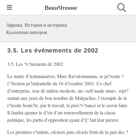
ВикиЧтение
Африка. История и историки
Коллектив авторов
3.5. Les évènements de 2002
3.5. Les ?v?nements de 2002
Le maire d’Antananarivo, Marc Ravalomanana, se pr?sente ?
l’?lection pr?sidentielle du 16 d?cembre 2001. Ce chef
d’entreprise, issu de milieu modeste, un «self made man», repr?
sentait aux yeux de bon nombre de Malgaches, l’exemple de la
r?ussite honn?te, par le travail, la pers?v?rance et le savoir faire.
Il faudra ajouter le d?sir d’un renouvellement de la classe
politique, les partis d’opposition ayant d?j? fait leur preuve.
Les premiers r?sultats, ofcieux puis ofciels frent de la part des ?