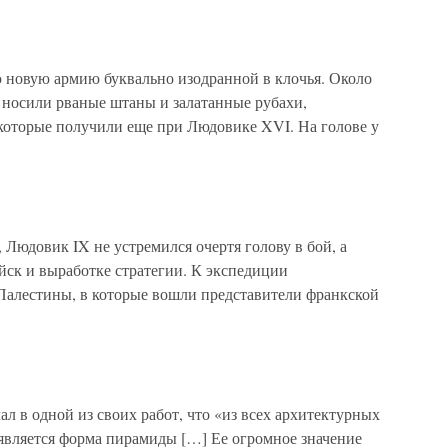
 новую армию буквально изодранной в клочья. Около
 носили рваные штаны и залатанные рубахи,
 которые получили еще при Людовике XVI. На голове у
довик IX не устремился очертя голову в бой, а
йск и выработке стратегии. К экспедиции
Палестины, в которые вошли представители франкской
 в одной из своих работ, что «из всех архитектурных
является форма пирамиды […] Ее огромное значение