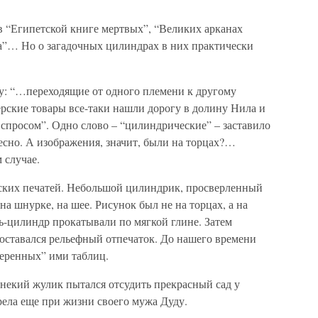
в “Египетской книге мертвых”, “Великих арканах
а”… Но о загадочных цилиндрах в них практически
зу: “…переходящие от одного племени к другому
рские товары все-таки нашли дорогу в долину Нила и
спросом”. Одно слово – “цилиндрические” – заставило
есно. А изображения, значит, были на торцах?…
 случае.
ских печатей. Небольшой цилиндрик, просверленный
а шнурке, на шее. Рисунок был не на торцах, а на
ь-цилиндр прокатывали по мягкой глине. Затем
 оставался рельефный отпечаток. До нашего времени
веренных” ими таблиц.
 некий жулик пытался отсудить прекрасный сад у
рела еще при жизни своего мужа Дуду.