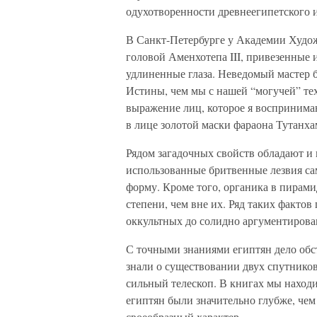
одухотворенности древнеегипетского и
В Санкт-Петербурге у Академии Худож
головой Аменхотепа III, привезенные 
удлиненные глаза. Неведомый мастер
Истины, чем мы с нашей “могучей” те
выражение лиц, которое я воспринима
в лице золотой маски фараона Тутанха
Рядом загадочных свойств обладают и
использованные бритвенные лезвия са
форму. Кроме того, органика в пирам
степени, чем вне их. Ряд таких фактов
оккультных до солидно аргументиров
С точными знаниями египтян дело обст
знали о существовании двух спутников
сильный телескоп. В книгах мы находи
египтян были значительно глубже, чем
своеобразный характер.