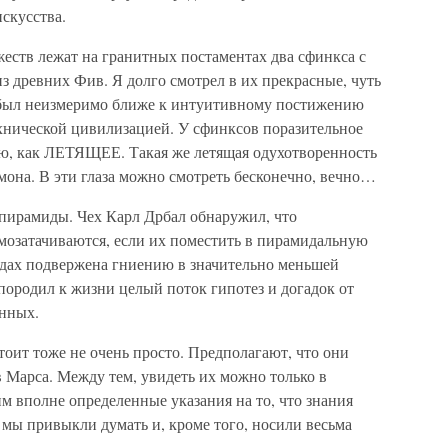
скусства.
еств лежат на гранитных постаментах два сфинкса с
из древних Фив. Я долго смотрел в их прекрасные, чуть
 был неизмеримо ближе к интуитивному постижению
хнической цивилизацией. У сфинксов поразительное
ю, как ЛЕТЯЩЕЕ. Такая же летящая одухотворенность
мона. В эти глаза можно смотреть бесконечно, вечно…
 пирамиды. Чех Карл Дрбал обнаружил, что
мозатачиваются, если их поместить в пирамидальную
идах подвержена гниению в значительно меньшей
 породил к жизни целый поток гипотез и догадок от
анных.
оит тоже не очень просто. Предполагают, что они
 Марса. Между тем, увидеть их можно только в
м вполне определенные указания на то, что знания
 мы привыкли думать и, кроме того, носили весьма