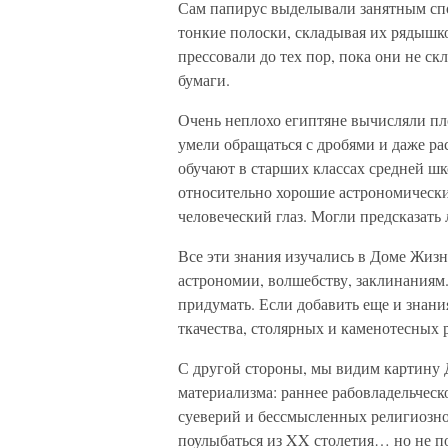
Сам папирус выделывали занятным спос
тонкие полоски, складывая их рядышком
прессовали до тех пор, пока они не с
бумаги.
Очень неплохо египтяне вычисляли пло
умели обращаться с дробями и даже р
обучают в старших классах средней ш
относительно хорошие астрономические
человеческий глаз. Могли предсказать
Все эти знания изучались в Доме Жиз
астрономии, волшебству, заклинаниям.
придумать. Если добавить еще и знания
ткачества, столярных и каменотесных 
С другой стороны, мы видим картину 
материализма: раннее рабовладельческ
суеверий и бессмысленных религиозн
поулыбаться из XX столетия… но не п