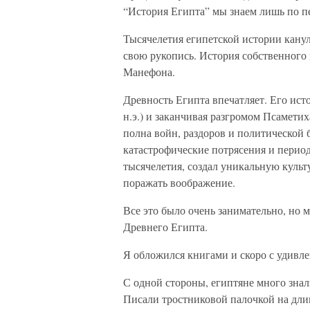
“История Египта” мы знаем лишь по п
Тысячелетия египетской истории канул
свою рукопись. История собственного 
Манефона.
Древность Египта впечатляет. Его исто
н.э.) и заканчивая разгромом Псаметих
полна войн, раздоров и политической б
катастрофические потрясения и период
тысячелетия, создал уникальную культ
поражать воображение.
Все это было очень занимательно, но м
Древнего Египта.
Я обложился книгами и скоро с удивл
С одной стороны, египтяне много знали
Писали тростниковой палочкой на дли