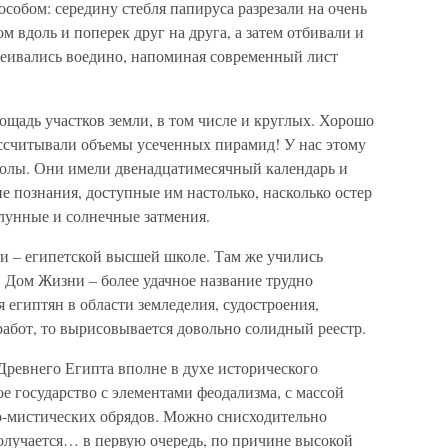
обом: середину стебля папируса разрезали на очень
 вдоль и поперек друг на друга, а затем отбивали и
клеивались воедино, напоминая современный лист
щадь участков земли, в том числе и круглых. Хорошо
ассчитывали объемы усеченных пирамид! У нас этому
колы. Они имели двенадцатимесячный календарь и
 познания, доступные им настолько, насколько остер
 лунные и солнечные затмения.
ни – египетской высшей школе. Там же учились
 Дом Жизни – более удачное название трудно
 египтян в области земледелия, судостроения,
работ, то вырисовывается довольно солидный реестр.
Древнего Египта вполне в духе исторического
ое государство с элементами феодализма, с массой
о-мистических обрядов. Можно снисходительно
олучается… в первую очередь, по причине высокой