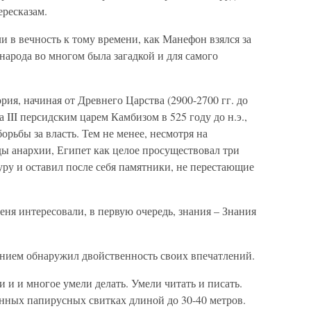
ересказам.
и в вечность к тому времени, как Манефон взялся за
народа во многом была загадкой и для самого
рия, начиная от Древнего Царства (2900-2700 гг. до
а III персидским царем Камбизом в 525 году до н.э.,
орьбы за власть. Тем не менее, несмотря на
ы анархии, Египет как целое просуществовал три
уру и оставил после себя памятники, не перестающие
еня интересовали, в первую очередь, знания – Знания
ением обнаружил двойственность своих впечатлений.
 и и многое умели делать. Умели читать и писать.
нных папирусных свитках длиной до 30-40 метров.