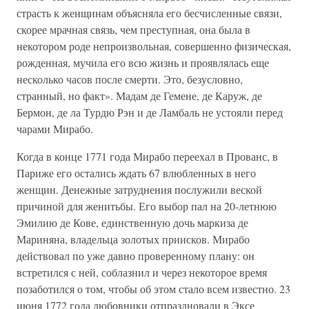
страсть к женщинам объясняла его бесчисленные связи,
скорее мрачная связь, чем преступная, она была в
некотором роде непроизвольная, совершенно физическая,
рожденная, мучила его всю жизнь и проявлялась еще
несколько часов после смерти. Это, безусловно,
странный, но факт». Мадам де Гемене, де Каруж, де
Бермон, де ла Турдю Рэн и де Ламбаль не устояли перед
чарами Мирабо.
Когда в конце 1771 года Мирабо переехал в Прованс, в
Париже его остались ждать 67 влюбленных в него
женщин. Денежные затруднения послужили веской
причиной для женитьбы. Его выбор пал на 20-летнюю
Эмилию де Кове, единственную дочь маркиза де
Мариняна, владельца золотых приисков. Мирабо
действовал по уже давно проверенному плану: он
встретился с ней, соблазнил и через некоторое время
позаботился о том, чтобы об этом стало всем известно. 23
июня 1772 года любовники отпраздновали в Эксе