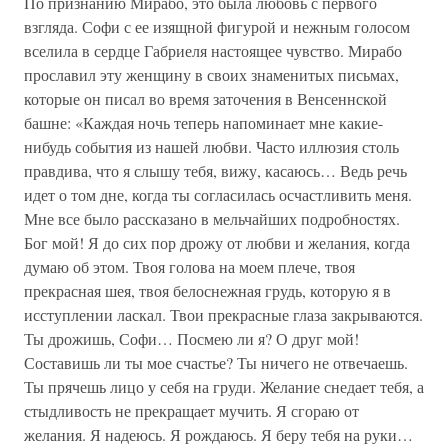
По признанию Мирабо, это была любовь с первого
взгляда. Софи с ее изящной фигурой и нежным голосом
вселила в сердце Габриеля настоящее чувство. Мирабо
прославил эту женщину в своих знаменитых письмах,
которые он писал во время заточения в Венсеннской
башне: «Каждая ночь теперь напоминает мне какие-
нибудь события из нашей любви. Часто иллюзия столь
правдива, что я слышу тебя, вижу, касаюсь… Ведь речь
идет о том дне, когда ты согласилась осчастливить меня.
Мне все было рассказано в мельчайших подробностях.
Бог мой! Я до сих пор дрожу от любви и желания, когда
думаю об этом. Твоя голова на моем плече, твоя
прекрасная шея, твоя белоснежная грудь, которую я в
исступлении ласкал. Твои прекрасные глаза закрываются.
Ты дрожишь, Софи… Посмею ли я? О друг мой!
Составишь ли ты мое счастье? Ты ничего не отвечаешь.
Ты прячешь лицо у себя на груди. Желание снедает тебя, а
стыдливость не прекращает мучить. Я сгораю от
желания. Я надеюсь. Я рождаюсь. Я беру тебя на руки…