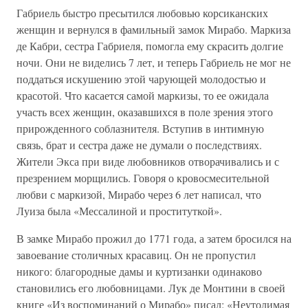
Габриель быстро пресытился любовью корсиканских
женщин и вернулся в фамильный замок Мирабо. Маркиза
де Кабри, сестра Габриеля, помогла ему скрасить долгие
ночи. Они не виделись 7 лет, и теперь Габриель не мог не
поддаться искушению этой чарующей молодостью и
красотой. Что касается самой маркизы, то ее ожидала
участь всех женщин, оказавшихся в поле зрения этого
прирожденного соблазнителя. Вступив в интимную
связь, брат и сестра даже не думали о последствиях.
Жители Экса при виде любовников отворачивались и с
презрением морщились. Говоря о кровосмесительной
любви с маркизой, Мирабо через 6 лет написал, что
Луиза была «Мессалиной и проституткой».
В замке Мирабо прожил до 1771 года, а затем бросился на
завоевание столичных красавиц. Он не пропустил
никого: благородные дамы и куртизанки одинаково
становились его любовницами. Лук де Монтини в своей
книге «Из воспоминаний о Мирабо» писал: «Неутолимая