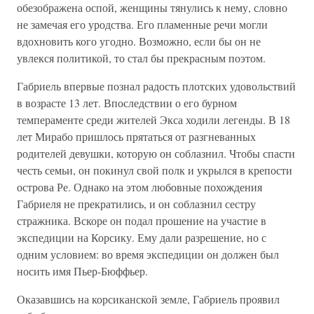
обезображена оспой, женщины тянулись к нему, словно
не замечая его уродства. Его пламенные речи могли
вдохновить кого угодно. Возможно, если бы он не
увлекся политикой, то стал бы прекрасным поэтом.
Габриель впервые познал радость плотских удовольствий
в возрасте 13 лет. Впоследствии о его бурном
темпераменте среди жителей Экса ходили легенды. В 18
лет Мирабо пришлось прятаться от разгневанных
родителей девушки, которую он соблазнил. Чтобы спасти
честь семьи, он покинул свой полк и укрылся в крепости
острова Ре. Однако на этом любовные похождения
Габриеля не прекратились, и он соблазнил сестру
стражника. Вскоре он подал прошение на участие в
экспедиции на Корсику. Ему дали разрешение, но с
одним условием: во время экспедиции он должен был
носить имя Пьер-Бюффьер.
Оказавшись на корсиканской земле, Габриель проявил