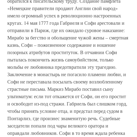
обратился к писательскому труду. Создание памфлета
«Немецкие правители продают Англии свой народ»
имело огромный успех в революционно настроенных
кругах. 14 мая 1777 года Габриеля и Софи арестовали и
отправили в Париж, где их ожидало суровое наказание:
Мирабо за бегство и обольщение чужой жены – смертная
казнь, Софи – пожизненное содержание и ношение
позорных атрибутов проституток. В отчаянии Софи
пыталась покончить жизнь самоубийством, только
мольбы ее любовника предотвратили эту трагедию.
Заключение в монастырь не погасило пламени любви, и
Софи не переставала посылать своему возлюбленному
страстные письма. Маркиз Мирабо поставил сыну
ультиматум: если тот откажется от Софи, он его простит
и освободит из-под стражи. Габриель был слишком горд,
чтобы принять условие отца, и предстал перед судом в
Понтарлиэ, где произнес знаменитую речь. Судебные
заседатели попали под чары великого оратора и
оправдали любовников. Софи в то время ждала ребенка