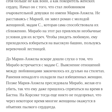
себя больше не как воин, а как покоритель женских
сердец. Начал он с того, что стал любовником
очаровательной девушки по имени Мария-Анжела. Не
расставаясь с Марией, он завел роман с молодой
женщиной, мадам С., которая сама способствовала их
сближению. Мирабо на этот раз привлекли необычные
условия для их встреч. Чтобы увидеть любимую, ему
приходилось взбираться на высокую башню, пользуясь
веревочной лестницей.
До Марии-Анжелы вскоре дошли слухи о том, что
Мирабо встречается с мадам С. Выяснение отношений
между любовницами закончилось их дуэлью на стилетах.
Ранения ненадолго охладили пыл взбешенных женщин.
Позже Мария-Анжела преследовала Мирабо, желая его
убить, так что ему даже пришлось спрятаться на время в
Бастиа. На Корсике тогда еще никто не подозревал, что
через некоторое время многие женщины окажутся в
объятиях пылкого сердцееда.