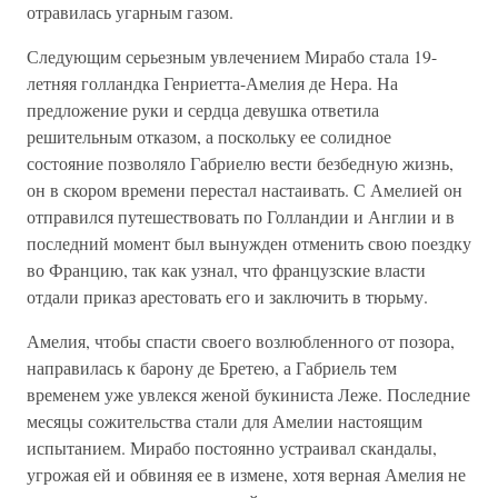
отравилась угарным газом.
Следующим серьезным увлечением Мирабо стала 19-
летняя голландка Генриетта-Амелия де Нера. На
предложение руки и сердца девушка ответила
решительным отказом, а поскольку ее солидное
состояние позволяло Габриелю вести безбедную жизнь,
он в скором времени перестал настаивать. С Амелией он
отправился путешествовать по Голландии и Англии и в
последний момент был вынужден отменить свою поездку
во Францию, так как узнал, что французские власти
отдали приказ арестовать его и заключить в тюрьму.
Амелия, чтобы спасти своего возлюбленного от позора,
направилась к барону де Бретею, а Габриель тем
временем уже увлекся женой букиниста Леже. Последние
месяцы сожительства стали для Амелии настоящим
испытанием. Мирабо постоянно устраивал скандалы,
угрожая ей и обвиняя ее в измене, хотя верная Амелия не