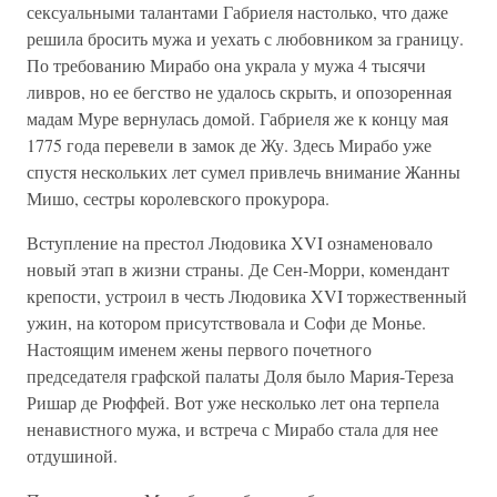
сексуальными талантами Габриеля настолько, что даже
решила бросить мужа и уехать с любовником за границу.
По требованию Мирабо она украла у мужа 4 тысячи
ливров, но ее бегство не удалось скрыть, и опозоренная
мадам Муре вернулась домой. Габриеля же к концу мая
1775 года перевели в замок де Жу. Здесь Мирабо уже
спустя нескольких лет сумел привлечь внимание Жанны
Мишо, сестры королевского прокурора.
Вступление на престол Людовика XVI ознаменовало
новый этап в жизни страны. Де Сен-Морри, комендант
крепости, устроил в честь Людовика XVI торжественный
ужин, на котором присутствовала и Софи де Монье.
Настоящим именем жены первого почетного
председателя графской палаты Доля было Мария-Тереза
Ришар де Рюффей. Вот уже несколько лет она терпела
ненавистного мужа, и встреча с Мирабо стала для нее
отдушиной.