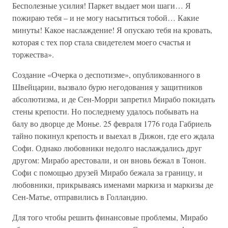
Бесполезные усилия! Паркет выдает мои шаги… Я
пожираю тебя – и не могу насытиться тобой… Какие
минуты! Какое наслаждение! Я опускаю тебя на кровать,
которая с тех пор стала свидетелем моего счастья и
торжества».
Создание «Очерка о деспотизме», опубликованного в
Швейцарии, вызвало бурю негодования у защитников
абсолютизма, и де Сен-Морри запретил Мирабо покидать
стены крепости. Но последнему удалось побывать на
балу во дворце де Монье. 25 февраля 1776 года Габриель
тайно покинул крепость и выехал в Дижон, где его ждала
Софи. Однако любовники недолго наслаждались друг
другом: Мирабо арестовали, и он вновь бежал в Тонон.
Софи с помощью друзей Мирабо бежала за границу, и
любовники, прикрываясь именами маркиза и маркизы де
Сен-Матье, отправились в Голландию.
Для того чтобы решить финансовые проблемы, Мирабо