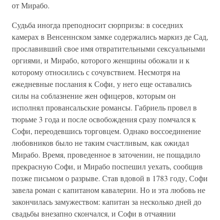
от Мирабо.
Судьба иногда преподносит сюрпризы: в соседних
камерах в Венсеннском замке содержались маркиз де Сад,
прославивший свое имя отвратительными сексуальными
оргиями, и Мирабо, которого женщины обожали и к
которому относились с сочувствием. Несмотря на
ежедневные послания к Софи, у него еще оставались
силы на соблазнение жен офицеров, которым он
исполнял провансальские романсы. Габриель провел в
тюрьме 3 года и после освобождения сразу помчался к
Софи, переодевшись торговцем. Однако воссоединение
любовников было не таким счастливым, как ожидал
Мирабо. Время, проведенное в заточении, не пощадило
прекрасную Софи, и Мирабо поспешил уехать, сообщив
позже письмом о разрыве. Став вдовой в 1783 году, Софи
завела роман с капитаном кавалерии. Но и эта любовь не
закончилась замужеством: капитан за несколько дней до
свадьбы внезапно скончался, и Софи в отчаянии