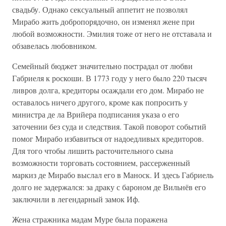
свадьбу. Однако сексуальный аппетит не позволял
Мирабо жить добропорядочно, он изменял жене при
любой возможности. Эмилия тоже от него не отставала и
обзавелась любовником.
Семейный бюджет значительно пострадал от любви
Габриеля к роскоши. В 1773 году у него было 220 тысяч
ливров долга, кредиторы осаждали его дом. Мирабо не
оставалось ничего другого, кроме как попросить у
министра де ла Врийера подписания указа о его
заточении без суда и следствия. Такой поворот событий
помог Мирабо избавиться от надоедливых кредиторов.
Для того чтобы лишить расточительного сына
возможности торговать состоянием, рассерженный
маркиз де Мирабо выслал его в Маноск. И здесь Габриель
долго не задержался: за драку с бароном де Вильнёв его
заключили в легендарный замок Иф.
Жена стражника мадам Муре была поражена