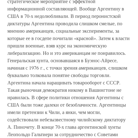
стратегическое мероприятие с эффектной
информационной составляющей. Вообще Аргентину в
США в 70-х недолюбливали. В период перонистской
диктатуры Аргентина проводила слишком смелые, по
мнению американцев, социальные эксперименты, за
которые ее в госдепе почитали «красной». Затем к власти
пришли военные, взяв курс на экономическую
либерализацию. Но и это американцам не понравилось.
Генеральская хунта, основавшаяся в Буэнос-Айресе,
начиная с 1976 г., с точки зрения американцев, слишком
буквально толковала понятие свободы торговли.
Аргентина начала наращивать товарооборот с СССР.
Такая рыночная демократия никому в Вашингтоне не
нравилась. В сфере политики отношения Аргентины с
США были тоже далеки от безоблачности. Аргентинцы
имели претензии к Чили, а янки, чем могли,
содействовали небезызвестному чилийскому диктатору
А. Пиночету. В конце 70-х глава аргентинской хунты
Леопольдо Гальтиери за сотрудничество с Советами