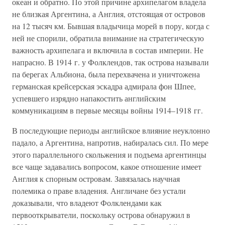
океан и обратно. По этой причине архипелагом владела
не близкая Аргентина, а Англия, отстоящая от островов
на 12 тысяч км. Бывшая владычица морей в пору, когда с
ней не спорили, обратила внимание на стратегическую
важность архипелага и включила в состав империи. Не
напрасно. В 1914 г. у Фолклендов, так острова называли
па берегах Альбиона, была перехвачена и уничтожена
германская крейсерская эскадра адмирала фон Шпее,
успевшего изрядно напакостить английским
коммуникациям в первые месяцы войны 1914–1918 гг.
В последующие периоды английское влияние неуклонно
падало, а Аргентина, напротив, набиралась сил. По мере
этого параллельного скольжения и подъема аргентинцы
все чаще задавались вопросом, какое отношение имеет
Англия к спорным островам. Завязалась научная
полемика о праве владения. Англичане без устали
доказывали, что владеют Фолклендами как
первооткрыватели, поскольку острова обнаружил в