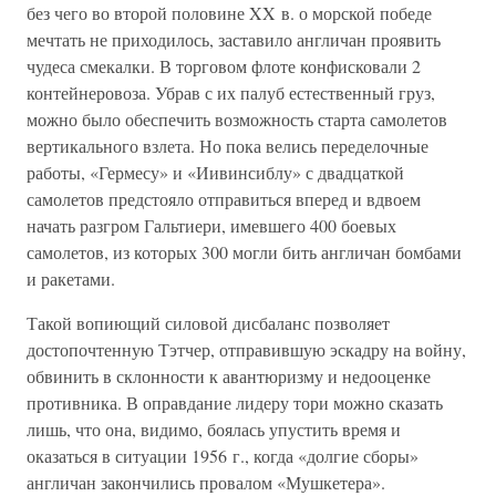
без чего во второй половине XX в. о морской победе
мечтать не приходилось, заставило англичан проявить
чудеса смекалки. В торговом флоте конфисковали 2
контейнеровоза. Убрав с их палуб естественный груз,
можно было обеспечить возможность старта самолетов
вертикального взлета. Но пока велись переделочные
работы, «Гермесу» и «Иивинсиблу» с двадцаткой
самолетов предстояло отправиться вперед и вдвоем
начать разгром Гальтиери, имевшего 400 боевых
самолетов, из которых 300 могли бить англичан бомбами
и ракетами.
Такой вопиющий силовой дисбаланс позволяет
достопочтенную Тэтчер, отправившую эскадру на войну,
обвинить в склонности к авантюризму и недооценке
противника. В оправдание лидеру тори можно сказать
лишь, что она, видимо, боялась упустить время и
оказаться в ситуации 1956 г., когда «долгие сборы»
англичан закончились провалом «Мушкетера».