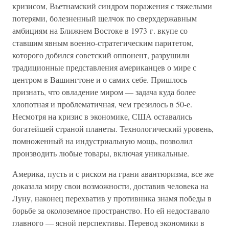
кризисом, Вьетнамский синдром поражения с тяжелыми
потерями, болезненный щелчок по сверхдержавным
амбициям на Ближнем Востоке в 1973 г. вкупе со
ставшим явным военно-стратегическим паритетом,
которого добился советский оппонент, разрушили
традиционные представления американцев о мире с
центром в Вашингтоне и о самих себе. Пришлось
признать, что овладение миром — задача куда более
хлопотная и проблематичная, чем грезилось в 50-е.
Несмотря на кризис в экономике, США оставались
богатейшей страной планеты. Технологический уровень,
помноженный на индустриальную мощь, позволил
производить любые товары, включая уникальные.
Америка, пусть и с риском на грани авантюризма, все же
доказала миру свои возможности, доставив человека на
Луну, наконец перехватив у противника знамя победы в
борьбе за околоземное пространство. Но ей недоставало
главного — ясной перспективы. Перевод экономики в