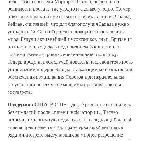
небезызвестной леди Маргарет Тэтчер, было полно
решимости воевать, где угодно и сколько угодно. Тэтчер
принадлежала к той же плеяде политиков, что и Рональд
Рейган, считавшей, что для благополучия Запада нужно
устранить СССР и обеспечить покорность остального
мира. Будучи активнейшей из союзников янки, Британия
полностью находилась под влиянием Вашингтона и
соответственно строила свою внешнюю политику.
Теперь представился случай доказать последовательность
устремлений лидеров Запада к эскалации конфликтов для
обеспечения изматывания Советов при параллельном
запугивании чересчур независимых развивающихся
государств.
Поддержка США.
В США, где к Аргентине относились
без симпатий после «пшеничной истории», Тэтчер
встретила энергичную поддержку. На следующий день 4
апреля правительство тори (консерваторы) лишилось
ряда министров, выступавших за мирное разрешение