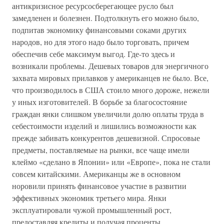
антикризисное ресурсосберегающее русло был
замедленен и болезнен. Подтолкнуть его можно было,
подпитав экономику финансовыми соками других
народов, но для этого надо было торговать, причем
обеспечив себе максимум выгод. Где-то здесь и
возникали проблемы. Дешевых товаров для энергичного
захвата мировых прилавков у американцев не было. Все,
что производилось в США стоило много дороже, нежели
у иных изготовителей. В борьбе за благосостояние
граждан янки слишком увеличили долю оплаты труда в
себестоимости изделий и лишились возможности как
прежде забивать конкурентов дешевизной. Спросовые
предметы, поставляемые на рынки, все чаще имели
клеймо «сделано в Японии» или «Европе», пока не стали
совсем китайскими. Американцы же в основном
норовили принять финансовое участие в развитии
эффективных экономик третьего мира. Янки
эксплуатировали чужой промышленный рост,
предоставляя кредиты и получая проценты,