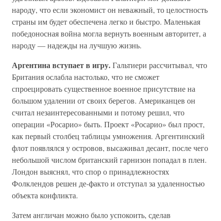
народу, что если экономист он неважный, то целостность
страны им будет обеспечена легко и быстро. Маленькая
победоносная война могла вернуть военным авторитет, а
народу — надежды на лучшую жизнь.
Аргентина вступает в игру.
Гальтиери рассчитывал, что
Британия ослабла настолько, что не сможет
спроецировать существенное военное присутствие на
большом удалении от своих берегов. Американцев он
считал незаинтересованными и потому решил, что
операции «Росарио» быть. Проект «Росарио» был прост,
как первый столбец таблицы умножения. Аргентинский
флот появлялся у островов, высаживал десант, после чего
небольшой числом британский гарнизон попадал в плен.
Лондон выяснял, что спор о принадлежностях
Фолклендов решен де-факто и отступал за удаленностью
объекта конфликта.
Затем англичан можно было успокоить, сделав