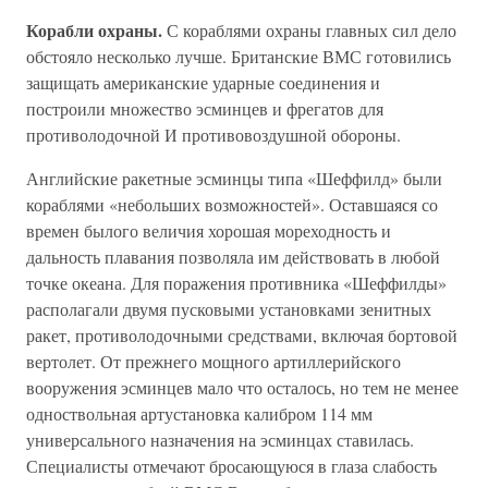
Корабли охраны.
С кораблями охраны главных сил дело
обстояло несколько лучше. Британские ВМС готовились
защищать американские ударные соединения и
построили множество эсминцев и фрегатов для
противолодочной И противовоздушной обороны.
Английские ракетные эсминцы типа «Шеффилд» были
кораблями «небольших возможностей». Оставшаяся со
времен былого величия хорошая мореходность и
дальность плавания позволяла им действовать в любой
точке океана. Для поражения противника «Шеффилды»
располагали двумя пусковыми установками зенитных
ракет, противолодочными средствами, включая бортовой
вертолет. От прежнего мощного артиллерийского
вооружения эсминцев мало что осталось, но тем не менее
одноствольная артустановка калибром 114 мм
универсального назначения на эсминцах ставилась.
Специалисты отмечают бросающуюся в глаза слабость