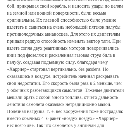
бой, прикрывая свой корабль, и наносить удары по целям
на земной или водной поверхности, были весьма
оригинальны. Их главной способностью было умение
взлететь и садиться на очень небольшой пятачок палубы
противолодочных авианосцев. Для этого их двигателям
придали редкую способность изменять вектор тяги. При
взлете сопла двух реактивных моторов поворачивались
вниз под фюзеляж и раскаленная газовая струя била в
палубу, создавая подъемную силу, благодаря чему
«Харриер» стартовал вертикально, без разбега. Но,
оказавшись в воздухе, истребитель начинал раскрывать
свои недостатки. Его скорость была раза в 2 меньше, чем
у обычных разбегающихся самолетов. Тяжелые двигатели
мешали брать с собой много топлива, отчего дальность
действия самолета оказалась нетрадиционно малой.
Полезная нагрузка, т. е. вес вооружения тоже пострадала:
вместо обычных 4–6 ракет «воздух-воздух» «Харриер»
нес всего две. Так что самолетов у англичан для