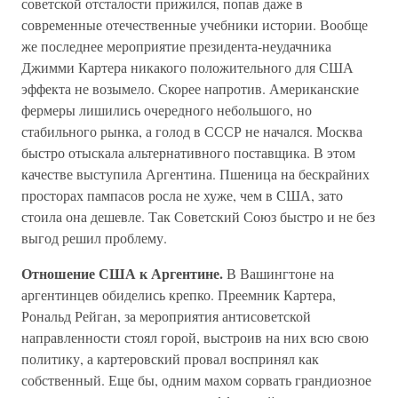
советской отсталости прижился, попав даже в
современные отечественные учебники истории. Вообще
же последнее мероприятие президента-неудачника
Джимми Картера никакого положительного для США
эффекта не возымело. Скорее напротив. Американские
фермеры лишились очередного небольшого, но
стабильного рынка, а голод в СССР не начался. Москва
быстро отыскала альтернативного поставщика. В этом
качестве выступила Аргентина. Пшеница на бескрайних
просторах пампасов росла не хуже, чем в США, зато
стоила она дешевле. Так Советский Союз быстро и не без
выгод решил проблему.
Отношение США к Аргентине.
В Вашингтоне на
аргентинцев обиделись крепко. Преемник Картера,
Рональд Рейган, за мероприятия антисоветской
направленности стоял горой, выстроив на них всю свою
политику, а картеровский провал воспринял как
собственный. Еще бы, одним махом сорвать грандиозное