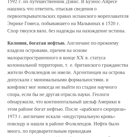
1592 г. их путешественник Дэвис. В Буэнос-Айресе
нашлись что ответить, отыскав сведения о
первооткрывательских правах испанского мореплавателя
Энрике Гомеса, побывавшего на Мальвинах в 1520 г.
Спор тянулся вяло, без надежды на нахождение истины.
Колония, богатая нефтью.
Англичане по-прежнему
владели островами, причем на основе
малораспространенного в конце XX в. статуса
колониальной территории, т. е. британского гражданства
жители Фолклендов не имели. Аргентинцев на острова
допускали с минимальными формальностями, и
конфликт мог никогда не выйти из стадии научного
спора, если бы не другая отрасль науки. Геологи
обнаружили, что континентальный шельф Америки в
этом районе богат нефтью. После «арабского сюрприза»
1973 г. англичане искали «индустриальную кровь»
повсюду и нашли в районе Фолклендов. Нефти было
много, по предварительным прикидкам