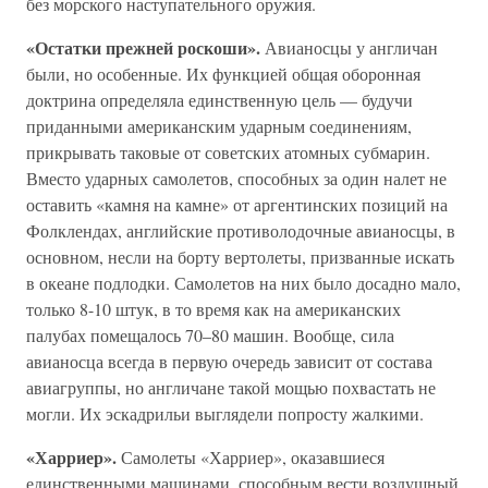
без морского наступательного оружия.
«Остатки прежней роскоши».
Авианосцы у англичан
были, но особенные. Их функцией общая оборонная
доктрина определяла единственную цель — будучи
приданными американским ударным соединениям,
прикрывать таковые от советских атомных субмарин.
Вместо ударных самолетов, способных за один налет не
оставить «камня на камне» от аргентинских позиций на
Фолклендах, английские противолодочные авианосцы, в
основном, несли на борту вертолеты, призванные искать
в океане подлодки. Самолетов на них было досадно мало,
только 8-10 штук, в то время как на американских
палубах помещалось 70–80 машин. Вообще, сила
авианосца всегда в первую очередь зависит от состава
авиагруппы, но англичане такой мощью похвастать не
могли. Их эскадрильи выглядели попросту жалкими.
«Харриер».
Самолеты «Харриер», оказавшиеся
единственными машинами, способным вести воздушный