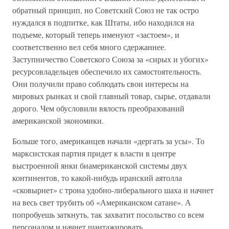
обратный принцип, но Советский Союз не так остро
нуждался в подпитке, как Штаты, ибо находился на
подъеме, который теперь именуют «застоем», и
соответственно вел себя много сдержаннее.
Заступничество Советского Союза за «сирых и убогих»
ресурсовладельцев обеспечило их самостоятельность.
Они получили право соблюдать свои интересы на
мировых рынках и свой главный товар, сырье, отдавали
дорого. Чем обусловили вялость преобразований
американской экономики.
Больше того, американцев начали «дергать за усы». То
марксистская партия придет к власти в центре
выстроенной янки биамериканской системы двух
континентов, то какой-нибудь иранский аятолла
«сковырнет» с трона удобно-либерального шаха и начнет
на весь свет трубить об «Американском сатане». А
попробуешь заткнуть, так захватит посольство со всем
персоналом и начнет шантажировать.