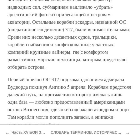
надводных сил, субмаринам надлежало «убрать»
аргентинский флот из прилегающей к островам
акватории. Остальные корабли эскадры, названной ОС
(оперативное соединение) 317, были вспомогательными.
Среди них несколько десантных судов, тральщики,
корабли снабжения и конфискованные у частных
компаний круизные лайнеры, где с комфортом
разместились морские пехотинцы, которым предстояло
отбирать острова.
Первый эшелон ОС 317 под командованием адмирала
Вудворда покинул Англию 5 апреля. Кораблям предстоял
далекий путь, на протяжении которого имелась лишь
одна база — любезно предоставленный американцами
остров Вознесения, где янки содержали аэродром и порт.
Там корабли могли пополнить запасы, а экипажи
передохнуть перед боем.
←
→
Часть XV БОИ ЗА САНТА-КЛАРУ
СЛОВАРЬ ТЕРМИНОВ, ИСТОРИЧЕСКИХ ПОНЯТИЙ И НАЗВАНИЙ
Отправляя Вудворда воевать, в Англии спохватились, что