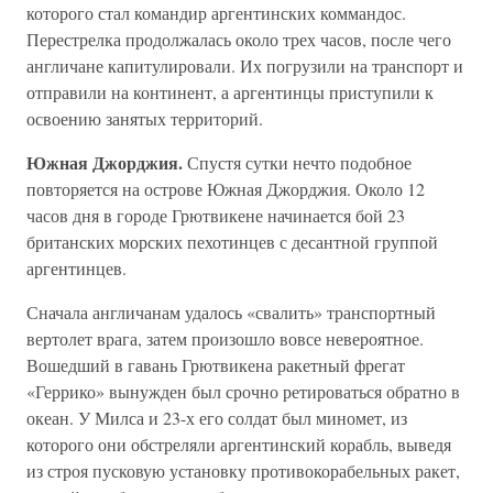
которого стал командир аргентинских коммандос.
Перестрелка продолжалась около трех часов, после чего
англичане капитулировали. Их погрузили на транспорт и
отправили на континент, а аргентинцы приступили к
освоению занятых территорий.
Южная Джорджия.
Спустя сутки нечто подобное
повторяется на острове Южная Джорджия. Около 12
часов дня в городе Грютвикене начинается бой 23
британских морских пехотинцев с десантной группой
аргентинцев.
Сначала англичанам удалось «свалить» транспортный
вертолет врага, затем произошло вовсе невероятное.
Вошедший в гавань Грютвикена ракетный фрегат
«Геррико» вынужден был срочно ретироваться обратно в
океан. У Милса и 23-х его солдат был миномет, из
которого они обстреляли аргентинский корабль, выведя
из строя пусковую установку противокорабельных ракет,