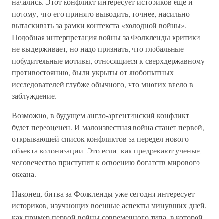
начались. Этот конфликт интересует историков еще и
потому, что его принято выводить, точнее, насильно
вытаскивать за рамки контекста «холодной войны».
Подобная интерпретация войны за Фолкленды критики
не выдерживает, но надо признать, что глобальные
побудительные мотивы, относящиеся к сверхдержавному
противостоянию, были укрыты от любопытных
исследователей глубже обычного, что многих ввело в
заблуждение.
Возможно, в будущем англо-аргентинский конфликт
будет переоценен. И малоизвестная война станет первой,
открывающей список конфликтов за передел нового
объекта колонизации. Это если, как предрекают ученые,
человечество приступит к освоению богатств мирового
океана.
Наконец, битва за Фолкленды уже сегодня интересует
историков, изучающих военные аспекты минувших дней,
как пример первой войны современного типа, в которой