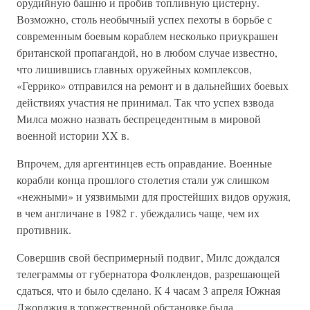
орудийную башню и пробив топливную цистерну.
Возможно, столь необычный успех пехоты в борьбе с
современным боевым кораблем несколько приукрашен
британской пропагандой, но в любом случае известно,
что лишившись главных оружейных комплексов,
«Геррико» отправился на ремонт и в дальнейших боевых
действиях участия не принимал. Так что успех взвода
Милса можно назвать беспрецедентным в мировой
военной истории XX в.
Впрочем, для аргентинцев есть оправдание. Военные
корабли конца прошлого столетия стали уж слишком
«нежными» и уязвимыми для простейших видов оружия,
в чем англичане в 1982 г. убеждались чаще, чем их
противник.
Совершив свой беспримерный подвиг, Милс дождался
телеграммы от губернатора Фолклендов, разрешающей
сдаться, что и было сделано. К 4 часам 3 апреля Южная
Джорджия в торжественной обстановке была