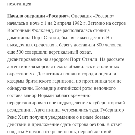
пехотинцев.
Начало операции «Росарио».
Операция «Росарио»
началась в ночь с 1 на 2 апреля 1982 г. Затемно на остров
Восточный Фолкленд, где располагалась столица
доминиона Порт-Стэнли, был высажен десант. На
высадочных средствах к берегу доставили 800 человек,
еще 500 совершили вертикальный охват,
десантировались на аэродром Порт-Стэнли. На рассвете
аргентинская морская пехота объявилась в столичных
окрестностях. Десантники вошли в город и оцепили
казармы британского гарнизона, но противника там не
обнаружили. Командир английской роты неполного
состава майор Норман заблаговременно
передислоцировал свое подразделение к губернаторской
резиденции. Аргентинцы устремились туда. Губернатор
Рекс Хант получил уведомление о начале боевых
действий и предложение сдать острова без боя. В ответ
солдаты Нормана открыли огонь, первой жертвой