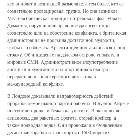
кто виноват в возникшей размолвке, а тем более, кто ее
сознательно провоцировал, трудно. Но она возникла.
Местная британская полиция потребовала флаг убрать.
Думается, нарушившие право въезда аргентинцы
сознательно шли на обострение конфликта, а британская
администрация не проявила достаточной мудрости,
чтобы его избежать. Аргентинцев попытались взять под
стражу. Об инциденте на далеком острове упомянули
мировые СМИ. Административное злоупотребление
англичан и хулиганство их противников быстро
перерастало из неинтересного детектива в
международный конфликт.
В Лондоне доказывали неправомерность действий
прорабов демонтажной партии рабочих. В Буэнос-Айресе
поступили проще, избежав казуистики. В океан вышел
авианосец, два ракетных фрегата, старый крейсер, а
также подводная лодка. Они провожали к Фолклендам
десантные корабли и транспорты с 1500 морских