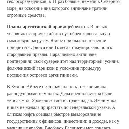
геологоразведчиков, в 11 раз больше, нежели в Северном
море, на освоение дна которого англичане тратили
огромные средства.
Планы аргентинской правящей хунты.
В новых
условиях исторический диспут обрел колоссальную
смысловую нагрузку. Явное прикладное значение
приоритета Дэвиса или Гомеса стимулировало поиск
стародавней правды. Параллельно англичане
подтвердили свой суверенитет над территорией, усилив
фолклендский гарнизон и усложнив процедуру
посещения островов аргентинцами.
В Буэнос-Айресе нефтяная новость тоже оставила
равнодушными немногих. Дела военной хунты были
«кислыми». Уровень жизни в стране падал. Экономика
никак не желала прирастать по генеральской указке. А
близкая нефть обещала быстрое выздоровление
государственных финансов, инвестиции и доходы, как у
удачливых арабов. Вдобавок Гальтиери мог доказать