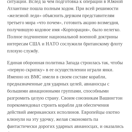
ситуации. Вслед за чем подготовка к операции в Южной
Атлантике пошла полным ходом. При всей решимости
«железной леди» объяснить дерзким представителям
третьего мира «что почем», готовить акцию возмездия,
получившую кодовое имя «Корпорация», было нелегко.
Полное подчинение национальной военной доктрины
интересам США и НАТО сослужили британскому флоту
плохую службу.
Единая оборонная политика Запада строилась так, чтобы
«первую скрипку» в ее осуществлении играли янки.
Именно их ВМС имели в своем составе корабли,
предназначенные для ударных целей, авианосцы с
большими авиационными группами, способными
разгромить целую страну. Своим союзникам Вашингтон
порекомендовал строить корабли для обеспечения
действий американских исполинов. Европейцы охотно
клюнули на эту удочку, желая сэкономить па
фантастически дорогих ударных авианосцах, и оказались