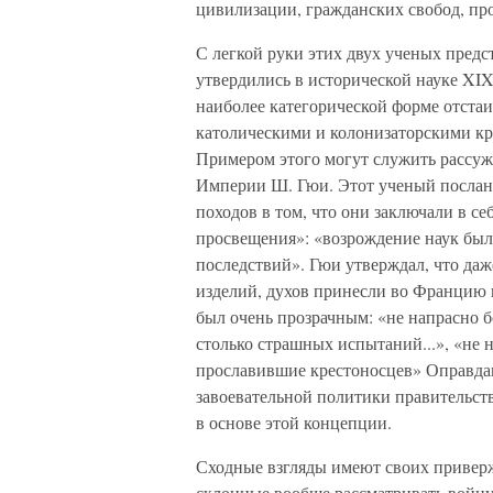
цивилизации, гражданских свобод, пр
С легкой руки этих двух ученых пред
утвердились в исторической науке XIX
наиболее категорической форме отстаи
католическими и колонизаторскими кр
Примером этого могут служить рассуж
Империи Ш. Гюи. Этот ученый послан
походов в том, что они заключали в с
просвещения»: «возрождение наук бы
последствий». Гюи утверждал, что даж
изделий, духов принесли во Францию к
был очень прозрачным: «не напрасно 
столько страшных испытаний...», «не
прославившие крестоносцев» Оправда
завоевательной политики правительств
в основе этой концепции.
Сходные взгляды имеют своих приверже
склонные вообще рассматривать войну