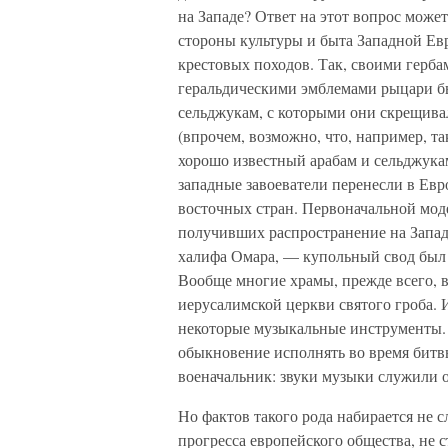
на Западе? Ответ на этот вопрос може
стороны культуры и быта Западной Ев
крестовых походов. Так, своими герб
геральдическими эмблемами рыцари бы
сельджукам, с которыми они скрещива
(впрочем, возможно, что, например, та
хорошо известный арабам и сельджукам
западные завоеватели перенесли в Евр
восточных стран. Первоначальной мод
получивших распространение на Западе
халифа Омара, — купольный свод был 
Вообще многие храмы, прежде всего, в
иерусалимской церкви святого гроба. 
некоторые музыкальные инструменты. 
обыкновение исполнять во время битвы
военачальник: звуки музыки служили 
Но фактов такого рода набирается не с
прогресса европейского общества, не 