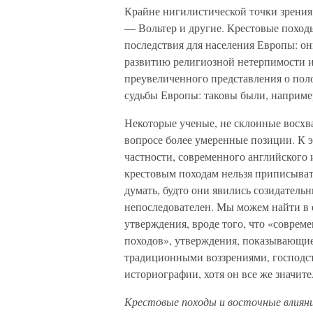
Крайне нигилистической точки зрения 
— Вольтер и другие. Крестовые поход
последствия для населения Европы: он
развитию религиозной нетерпимости и
преувеличенного представления о пол
судьбы Европы: таковы были, например
Некоторые ученые, не склонные восхв
вопросе более умеренные позиции. К э
частности, современного английского 
крестовым походам нельзя приписыват
думать, будто они явились созидатель
непоследователен. Мы можем найти в 
утверждения, вроде того, что «соврем
походов», утверждения, показывающие,
традиционными воззрениями, господс
историографии, хотя он все же значите
Крестовые походы и восточные влияни