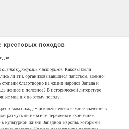
е крестовых походов
ходов
в оценке буржуазных историков.
Каковы были
лись ли эти, организовывавшиеся папством, военно-
 степени благотворно на жизни народов Запада и
дь ценное и полезное? В исторической литературе
чные мнения по этому поводу.
крестовым походам исключительно важное значение в
 раз чуть ли не все те перемены в экономике,
 в культурной жизни Западной Европы, которыми
дующие столетия. Ученые, разделяющие подобную