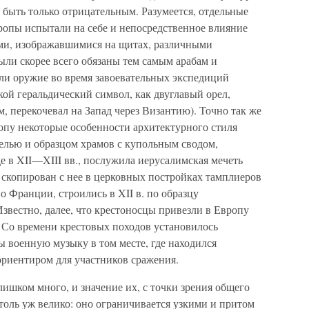
т быть только отрицательным. Разумеется, отдельные
ропы испытали на себе и непосредственное влияние
ами, изображавшимися на щитах, различными
ли скорее всего обязаны тем самым арабам и
ли оружие во время завоевательных экспедиций
кой геральдический символ, как двуглавый орел,
, перекочевал на Запад через Византию). Точно так же
опу некоторые особенности архитектурного стиля
елью и образцом храмов с купольным сводом,
 в XII—XIII вв., послужила иерусалимская мечеть
скопирован с нее в церковных постройках тамплиеров
о Франции, строились в XII в. по образцу
Известно, далее, что крестоносцы привезли в Европу
Со времени крестовых походов установилось
 военную музыку в том месте, где находился
ориентиром для участников сражения.
лишком много, и значение их, с точки зрения общего
столь уж велико: оно ограничивается узкими и притом