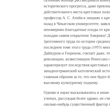
исторического прогресса, даже превз
действительного места крестовых похо
профессор А. С. Атийя в лекциях о кр
назад в Чикагском университете, заявл
неизмеримо благодатные плоды от кре
походам самим открытием Америки! Д
трехтомного труда по истории средних
последнем томе этого труда (1953) мн
Дайкуром и Геереном, считает даже, 
революцию, возвестившую Ренессанс».
характеризует последствия крестовых 
западногерманский католический исто
главным образом за то, что они будто 
высокому культурному подъему.
Однако в науке высказывались и иные 
ученых, рассуждая более здраво, не с
сколько-нибудь существенный фактор п