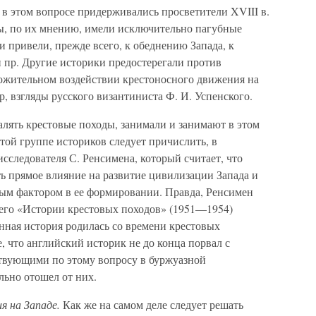
в этом вопросе придерживались просветители XVIII в.
ы, по их мнению, имели исключительно пагубные
и привели, прежде всего, к обеднению Запада, к
 пр. Другие историки предостерегали против
ожительном воздействии крестоносного движения на
, взгляды русского византиниста Ф. И. Успенского.
алять крестовые походы, занимали и занимают в этом
той группе историков следует причислить, в
исследователя С. Ренсимена, который считает, что
ь прямое влияние на развитие цивилизации Запада и
ным фактором в ее формировании. Правда, Ренсимен
его «Истории крестовых походов» (1951—1954)
енная история родилась со времени крестовых
 что английский историк не до конца порвал с
твующими по этому вопросу в буржуазной
льно отошел от них.
я на Западе.
Как же на самом деле следует решать