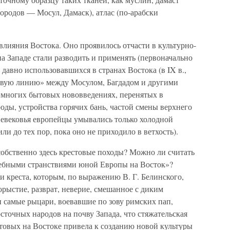
ородов — Мосул, Дамаск), атлас (по-арабски
лияния Востока. Оно проявилось отчасти в культурно-
 на Западе стали разводить и применять (первоначально
давно использовавшихся в странах Востока (в IX в.,
овую линию» между Мосулом, Багдадом и другими
о многих бытовых нововведениях, перенятых в
оды, устройства горячих бань, частой смены верхнего
дневековья европейцы умывались только холодной
или до тех пор, пока оно не приходило в ветхость).
 собственно здесь крестовые походы? Можно ли считать
учебными странствиями юной Европы на Восток»?
и креста, которым, по выражению В. Г. Белинского,
рыстие, разврат, неверие, смешанное с диким
 самые рыцари, воевавшие по зову римских пап,
точных народов на почву Запада, что стяжательская
товых на Востоке привела к созданию новой культуры