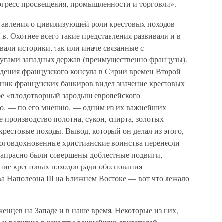
огресс просвещения, промышленности и торговли».
ставления о цивилизующей роли крестовых походов
 в. Охотнее всего такие представления развивали и в
вали историки, так или иначе связанные с
угами западных держав (преимущественно французы).
дения французского консула в Сирии времен Второй
ник французских банкиров видел значение крестовых
ебе «плодотворный зародыш европейского
ло, — по его мнению, — одним из их важнейших
е производство полотна, сукон, спирта, золотых
рестовые походы. Вывод, который он делал из этого,
боговдохновенные христианские воинства перенесли
 напрасно были совершены доблестные подвиги,
ние крестовых походов ради обоснования
а Наполеона III на Ближнем Востоке — вот что лежало
нцев на Западе и в наше время. Некоторые из них,
 и религию в качестве важнейших двигателей