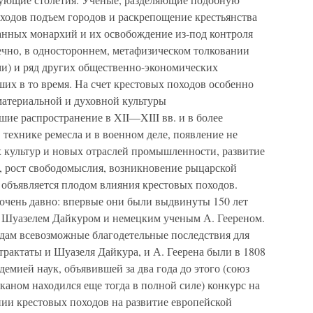
оходов подъем городов и раскрепощение крестьянства
анных монархий и их освобождение из-под контроля
ечно, в одностороннем, метафизическом толковании
и) и ряд других общественно-экономических
их в то время. На счет крестовых походов особенно
материальной и духовной культуры
ие распространение в XII—XIII вв. и в более
технике ремесла и в военном деле, появление не
х культур и новых отраслей промышленности, развитие
 рост свободомыслия, возникновение рыцарской
 объявляется плодом влияния крестовых походов.
 очень давно: впервые они были выдвинуты 150 лет
. Шуазелем Дайкуром и немецким ученым А. Геереном.
дам всевозможные благодетельные последствия для
трактаты и Шуазеля Дайкура, и А. Геерена были в 1808
емией наук, объявившей за два года до этого (союз
каном находился еще тогда в полной силе) конкурс на
нии крестовых походов на развитие европейской