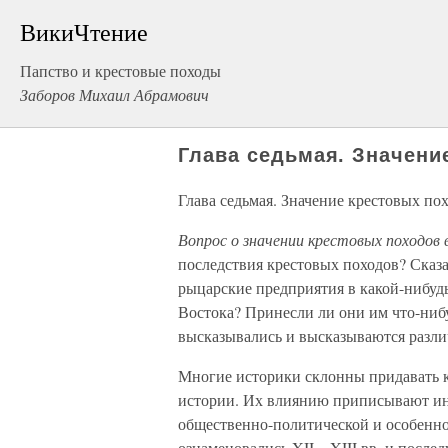
ВикиЧтение
Папство и крестовые походы
Заборов Михаил Абрамович
Глава седьмая. Значени
Глава седьмая. Значение крестовых по
Вопрос о значении крестовых походов 
последствия крестовых походов? Сказа
рыцарские предприятия в какой-нибудь
Востока? Принесли ли они им что-нибу
высказывались и высказываются разли
Многие историки склонны придавать 
истории. Их влиянию приписывают иной
общественно-политической и особенно
ознаменовались XII—XIII вв. и после