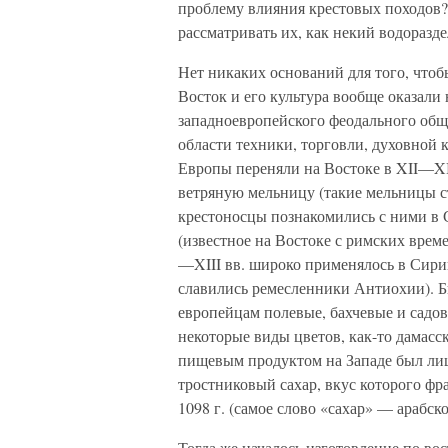
проблему влияния крестовых походов?
рассматривать их, как некий водоразд
Нет никаких оснований для того, чтоб
Восток и его культура вообще оказали
западноевропейского феодального обще
области техники, торговли, духовной
Европы переняли на Востоке в XII—XII
ветряную мельницу (такие мельницы ста
крестоносцы познакомились с ними в 
(известное на Востоке с римских врем
—XIII вв. широко применялось в Сири
славились ремесленники Антиохии). Бы
европейцам полевые, бахчевые и садов
некоторые виды цветов, как-то дамасс
пищевым продуктом на Западе был лишь
тростниковый сахар, вкус которого фр
1098 г. (самое слово «сахар» — арабск
Тогда же началось изготовление по вос