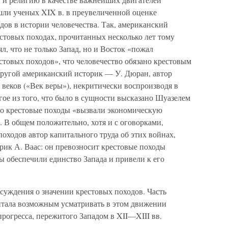
ошли ученых XIX в. в преувеличенной оценке
дов в истории человечества. Так, американский
естовых походах, прочитанных несколько лет тому
ял, что не только Запад, но и Восток «пожал
стовых походов», что человечество обязано крестовым
ругой американский историк — У. Дюран, автор
 веков («Век веры»), некритически воспроизводя в
огое из того, что было в сущности высказано Шуазелем
что крестовые походы «вызвали экономическую
 В общем положительно, хотя и с оговорками,
походов автор капитального труда об этих войнах,
рик А. Ваас: он превозносит крестовые походы
бы обеспечили единство Запада и привели к его
суждения о значении крестовых походов. Часть
читала возможным усматривать в этом движении
рогресса, пережитого Западом в XII—XIII вв.