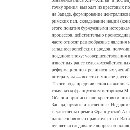
точку зрения, выводят из крестовых п
на Западе, формирование централизов
римских пап, складывание наций (кон
этого понятия буржуазными историкам
процессов, действительно происходивш
часто относят разнообразные явления 
западноевропейских народов, получивш
позднюю эпоху: усовершенствования в 
известных ранее сельскохозяйственны
реформационных религиозных учений,
литературы — все это и многое другое
Такого рода представления сложились
тому назад французским историком М
Оба они приписывали крестовым похо
Запада, прямые и косвенные. Недаром 
г. удостоены премии Французской Акад
наполеоновского правительства с Вати
лучшее исследование вопроса «о влия