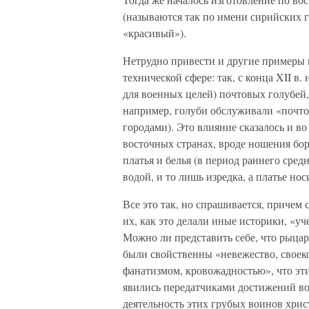
(называются так по имени сирийских г
«красивый»).
Нетрудно привести и другие примеры в
технической сфере: так, с конца XII в.
для военных целей) почтовых голубей, 
например, голуби обслуживали «почт
городами). Это влияние сказалось и в
восточных странах, вроде ношения бор
платья и белья (в период раннего сре
водой, и то лишь изредка, а платье нос
Все это так, но спрашивается, причем
их, как это делали иные историки, «
Можно ли представить себе, что рыцар
были свойственны «невежество, своеко
фанатизмом, кровожадностью», что эти
явились передатчиками достижений вос
деятельность этих грубых воинов хрис