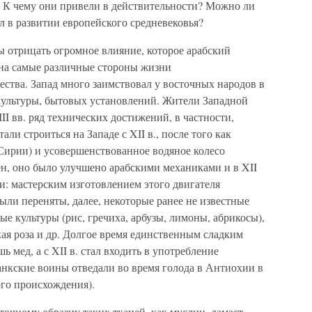
 К чему они привели в действительности? Можно ли
ел в развитии европейского средневековья?
ы отрицать огромное влияние, которое арабский
 на самые различные стороны жизни
ства. Запад много заимствовал у восточных народов в
 культуры, бытовых установлений. Жители Западной
I вв. ряд технических достижений, в частности,
ли строиться на Западе с XII в., после того как
Сирии) и усовершенствованное водяное колесо
ен, оно было улучшено арабскими механиками и в XII
и: мастерским изготовлением этого двигателя
ли переняты, далее, некоторые ранее не известные
ые культуры (рис, гречиха, арбузы, лимоны, абрикосы),
кая роза и др. Долгое время единственным сладким
 мед, а с XII в. стал входить в употребление
анкские воины отведали во время голода в Антиохии в
ого происхождения).
точному образцу таких тканей, как муслин, дамаст