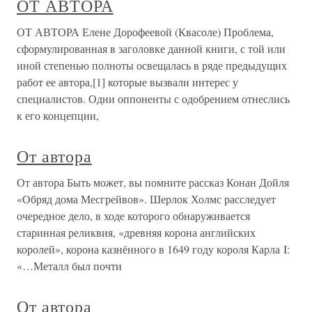
ОТ АВТОРА
ОТ АВТОРА Елене Дорофеевой (Квасоле) Проблема,
сформулированная в заголовке данной книги, с той или
иной степенью полноты освещалась в ряде предыдущих
работ ее автора,[1] которые вызвали интерес у
специалистов. Одни оппоненты с одобрением отнеслись
к его концепции,
От автора
От автора Быть может, вы помните рассказ Конан Дойля
«Обряд дома Месгрейвов». Шерлок Холмс расследует
очередное дело, в ходе которого обнаруживается
старинная реликвия, «древняя корона английских
королей», корона казнённого в 1649 году короля Карла I:
«…Металл был почти
От автора