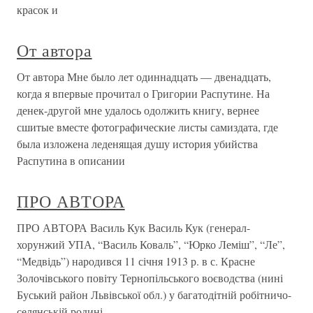
красок и
От автора
От автора Мне было лет одиннадцать — двенадцать,
когда я впервые прочитал о Григории Распутине. На
денек-другой мне удалось одолжить книгу, вернее
сшитые вместе фотографические листы самиздата, где
была изложена леденящая душу история убийства
Распутина в описании
ПРО АВТОРА
ПРО АВТОРА Василь Кук Василь Кук (генерал-
хорунжий УПА, “Василь Коваль”, “Юрко Леміш”, “Ле”,
“Медвідь”) народився 11 січня 1913 р. в с. Красне
Золочівського повіту Тернопільського воєводства (нині
Буський район Львівської обл.) у багатодітній робітничо-
селянській родині,