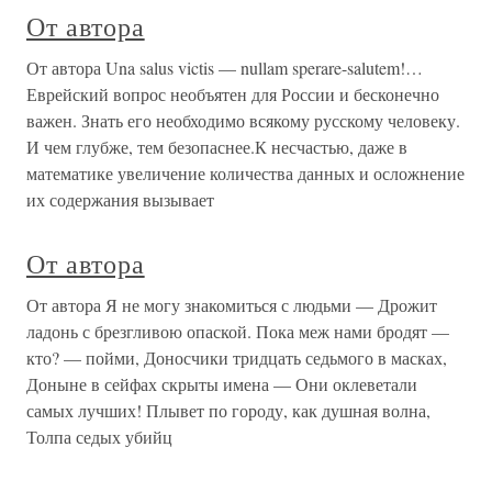
От автора
От автора Una salus victis — nullam sperare-salutem!…
Еврейский вопрос необъятен для России и бесконечно
важен. Знать его необходимо всякому русскому человеку.
И чем глубже, тем безопаснее.К несчастью, даже в
математике увеличение количества данных и осложнение
их содержания вызывает
От автора
От автора Я не могу знакомиться с людьми — Дрожит
ладонь с брезгливою опаской. Пока меж нами бродят —
кто? — пойми, Доносчики тридцать седьмого в масках,
Доныне в сейфах скрыты имена — Они оклеветали
самых лучших! Плывет по городу, как душная волна,
Толпа седых убийц