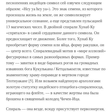
песнопениях индейцев символ сей озвучен следующим
образом: «Hey ya hey ya»). Это знак семени, из которого
произошла жизнь на земле, он же символизирует
универсальное сознание, а еще представлен пульсацией
13 магических чисел. В двойной спирали Хунаб Ку
«спрятался» в самой сердцевине данного символа. Он
предвосхищает ее движение. Более того, Хунаб Ку
приобретает форму семени или яйца, форму ракушки, он
— центр всего. Спиралевидный мотив в «мире иллюзий»
фигурировал в самых разнообразных формах. Пример
тому — завитки в виде бараньих рогов на громадных
изваяниях бога Кукулькана / Кетцалькоатля, известные по
знаменитому храму-пирамиде в мертвом городе
Теотиуакане [5]. Или возьмем найденную археологами
золотую статуэтку индейского птицебога-спираленосца,
играющего на флейте, — в качестве жертвы она была
брошена в священный колодец Чичен-Ица.
Спираль — она везде, всюду присутствует первоэнергия,