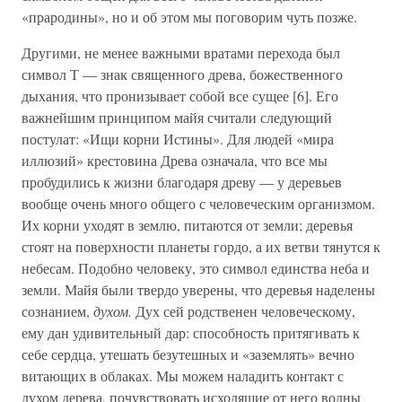
«прародины», но и об этом мы поговорим чуть позже.
Другими, не менее важными вратами перехода был
символ Т — знак священного древа, божественного
дыхания, что пронизывает собой все сущее [6]. Его
важнейшим принципом майя считали следующий
постулат: «Ищи корни Истины». Для людей «мира
иллюзий» крестовина Древа означала, что все мы
пробудились к жизни благодаря древу — у деревьев
вообще очень много общего с человеческим организмом.
Их корни уходят в землю, питаются от земли; деревья
стоят на поверхности планеты гордо, а их ветви тянутся к
небесам. Подобно человеку, это символ единства неба и
земли. Майя были твердо уверены, что деревья наделены
сознанием,
духом.
Дух сей родственен человеческому,
ему дан удивительный дар: способность притягивать к
себе сердца, утешать безутешных и «заземлять» вечно
витающих в облаках. Мы можем наладить контакт с
духом дерева, почувствовать исходящие от него волны