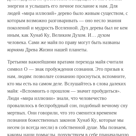
энергии и услышать его личное послание к нам. Для
людей «мира иллюзий» дерево было живым существом, с
которым возможно разговаривать — оно несло знания
поколений и мудрость Вселенной. Дух дерева был не кем
иным, как Хунаб Ку, Великим Духом. И… духом
человека. Сами же майя по праву могут быть названы
корнями
Древа Жизни нашей планеты.
Третьими важнейшими вратами перехода майя считали
символ О — знак пробуждения сознания. Это призыв к
нам, людям: позвольте сознанию проснуться, вспомните,
кто мы есть на самом деле. Вслушайтесь в слова далеких
майя: «Вспомнить о прошлом — значит пробудиться».
Люди «мира иллюзии» знали, что человечество
провалилось в беспробудный сон, подобный вечному сну
мертвых. Они говорили, что это сменится временем
познания божественных законов Хунаб Ку, которые мы
несем (и всегда несли) в собственной душе. Мы познаем,
каковы наши помыслы, почувствуем в себе праначальную