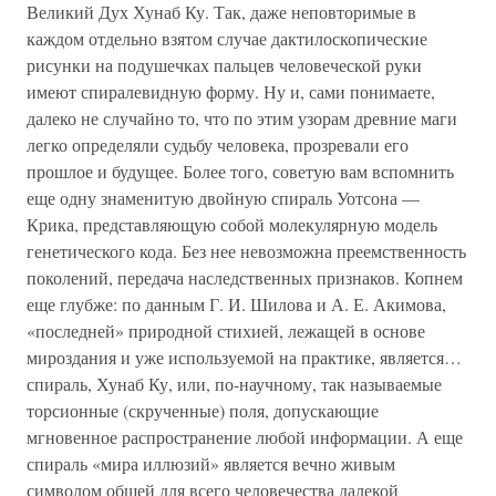
Великий Дух Хунаб Ку. Так, даже неповторимые в
каждом отдельно взятом случае дактилоскопические
рисунки на подушечках пальцев человеческой руки
имеют спиралевидную форму. Ну и, сами понимаете,
далеко не случайно то, что по этим узорам древние маги
легко определяли судьбу человека, прозревали его
прошлое и будущее. Более того, советую вам вспомнить
еще одну знаменитую двойную спираль Уотсона —
Крика, представляющую собой молекулярную модель
генетического кода. Без нее невозможна преемственность
поколений, передача наследственных признаков. Копнем
еще глубже: по данным Г. И. Шилова и А. Е. Акимова,
«последней» природной стихией, лежащей в основе
мироздания и уже используемой на практике, является…
спираль, Хунаб Ку, или, по-научному, так называемые
торсионные (скрученные) поля, допускающие
мгновенное распространение любой информации. А еще
спираль «мира иллюзий» является вечно живым
символом общей для всего человечества далекой