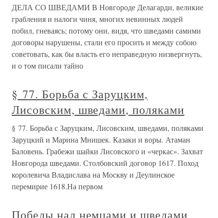
ДЕЛА СО ШВЕДАМИ В Новгороде Делагарди, великие
грабления и налоги чиня, многих невинных людей
побил, гневаясь; потому они, видя, что шведами самими
договоры нарушены, стали его просить и между собою
советовать, как бы власть его неправедную низвергнуть,
и о том писали тайно
§ 77. Борьба с Заруцким,
Лисовским, шведами, поляками
§ 77. Борьба с Заруцким, Лисовским, шведами, поляками
Заруцкий и Марина Мнишек. Казаки и воры. Атаман
Баловень. Грабежи шайки Лисовского и «черкас». Захват
Новгорода шведами. Столбовский договор 1617. Поход
королевича Владислава на Москву и Деулинское
перемирие 1618.На первом
Победы над немцами и шведами