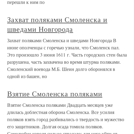
перешли к ним по
Захват поляками Смоленска и
шведами Новгорода
Захват поляками Смоленска и шведами Новгорода В
июне ополченцы с горечью узнали, что Смоленск пал.
Это произошло 3 июня 1611 г. Часть городских стен была
разрушена, часть захвачена во время штурма поляками.
Смоленский воевода М.Б. Шеин долго оборонялся в
одной из башен, но
Взятие Смоленска поляками
Взятие Смоленска поляками Двадцать месяцев уже
длилась доблестная оборона Смоленска. Все усилия
поляков взять город разбивались о твердость и мужество
его защитников. Долгая осада томила поляков.
Самолюбие короля сильно страдало: для него уйти от