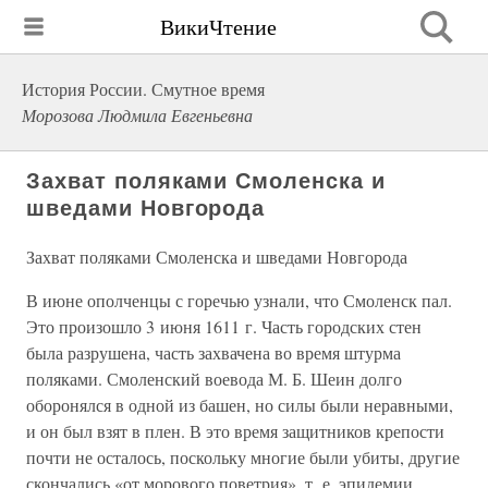
ВикиЧтение
История России. Смутное время
Морозова Людмила Евгеньевна
Захват поляками Смоленска и
шведами Новгорода
Захват поляками Смоленска и шведами Новгорода
В июне ополченцы с горечью узнали, что Смоленск пал.
Это произошло 3 июня 1611 г. Часть городских стен
была разрушена, часть захвачена во время штурма
поляками. Смоленский воевода М. Б. Шеин долго
оборонялся в одной из башен, но силы были неравными,
и он был взят в плен. В это время защитников крепости
почти не осталось, поскольку многие были убиты, другие
скончались «от морового поветрия», т. е. эпидемии.