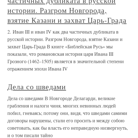
частичных дубликата в русской
истории. Разгром Новгорода,
взятие Казани и захват Царь-Града
2. Иван III и иван IV как два частичных дубликата в
русской истории. Разгром Новгорода, взятие Казани и
захват Царь-Града В книге «Библейская Русь» мы
показали, что романовская история царя Ивана III
Грозного (1462–1505) является в значительной степени
отражением эпохи Ивана IV
Дела со шведами
Дела со шведами В Новгороде Делагарди, великие
грабления и налоги чиня, многих невинных людей
побил, гневаясь; потому они, видя, что шведами самими
договоры нарушены, стали его просить и между собою
советовать, как бы власть его неправедную низвергнуть,
и о том писали тайно