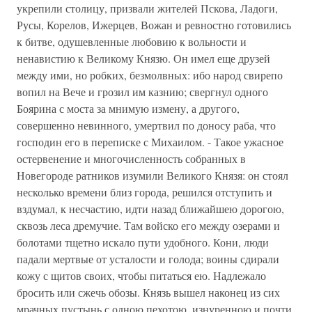
укрепили столицу, призвали жителей Пскова, Ладоги,
Русы, Корелов, Ижерцев, Вожан и ревностно готовились
к битве, одушевленные любовию к вольности и
ненавистию к Великому Князю. Он имел еще друзей
между ими, но робких, безмолвных: ибо народ свирепо
вопил на Вече и грозил им казнию; свергнул одного
Боярина с моста за мнимую измену, а другого,
совершенно невинного, умертвил по доносу раба, что
господин его в переписке с Михаилом. - Такое ужасное
остервенение и многочисленность собранных в
Новегороде ратников изумили Великого Князя: он стоял
несколько времени близ города, решился отступить и
вздумал, к несчастию, идти назад ближайшею дорогою,
сквозь леса дремучие. Там войско его между озерами и
болотами тщетно искало пути удобного. Кони, люди
падали мертвые от усталости и голода; воины сдирали
кожу с щитов своих, чтобы питаться ею. Надлежало
бросить или сжечь обозы. Князь вышел наконец из сих
мрачных пустынь с одною пехотою, изнуренною и почти