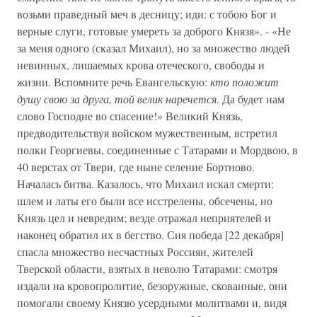
возьми праведный меч в десницу; иди: с тобою Бог и
верные слуги, готовые умереть за доброго Князя». - «Не
за меня одного (сказал Михаил), но за множество людей
невинных, лишаемых крова отеческого, свободы и
жизни. Вспомните речь Евангельскую:
кто положит
душу свою за друга, той велик наречется
. Да будет нам
слово Господне во спасение!» Великий Князь,
предводительствуя войском мужественным, встретил
полки Георгиевы, соединенные с Татарами и Мордвою, в
40 верстах от Твери, где ныне селение Бортново.
Началась битва. Казалось, что Михаил искал смерти:
шлем и латы его были все исстрелены, обсечены, но
Князь цел и невредим; везде отражал неприятелей и
наконец обратил их в бегство. Сия победа [22 декабря]
спасла множество несчастных Россиян, жителей
Тверской области, взятых в неволю Татарами: смотря
издали на кровопролитие, безоружные, скованные, они
помогали своему Князю усердными молитвами и, видя