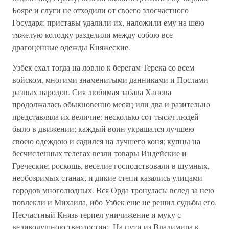
Бояре и слуги не отходили от своего злосчастного
Государя: приставы удалили их, наложили ему на шею
тяжелую колодку разделили между собою все
драгоценные одежды Княжеские.
Узбек ехал тогда на ловлю к берегам Терека со всем
войском, многими знаменитыми данниками и Послами
разных народов. Сия любимая забава Ханова
продолжалась обыкновенно месяц или два и разительно
представляла их величие: несколько сот тысяч людей
было в движении; каждый воин украшался лучшею
своею одеждою и садился на лучшего коня; купцы на
бесчисленных телегах везли товары Индейские и
Греческие; роскошь, веселие господствовали в шумных,
необозримых станах, и дикие степи казались улицами
городов многолюдных. Вся Орда тронулась: вслед за нею
повлекли и Михаила, ибо Узбек еще не решил судьбы его.
Несчастный Князь терпел уничижение и муку с
великодушною твердостию. На пути из Владимира к