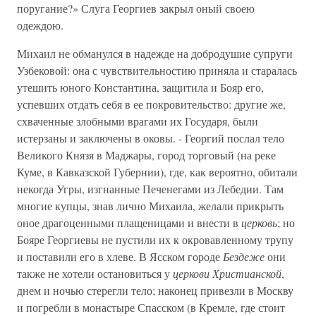
поругание?» Слуга Георгиев закрыл оный своею
одеждою.
Михаил не обманулся в надежде на добродушие супруги
Узбековой: она с чувствительностию приняла и старалась
утешить юного Константина, защитила и Бояр его,
успевших отдать себя в ее покровительство: другие же,
схваченные злобными врагами их Государя, были
истерзаны и заключены в оковы. - Георгий послал тело
Великого Князя в Маджары, город торговый (на реке
Куме, в Кавказской Губернии), где, как вероятно, обитали
некогда Угры, изгнанные Печенегами из Лебедии. Там
многие купцы, знав лично Михаила, желали прикрыть
оное драгоценными плащеницами и внести в
церковь
; но
Бояре Георгиевы не пустили их к окровавленному трупу
и поставили его в хлеве. В Ясском городе
Бездеже
они
также не хотели остановиться у
церкови Христианской
,
днем и ночью стерегли тело; наконец привезли в Москву
и погребли в монастыре Спасском (в Кремле, где стоит