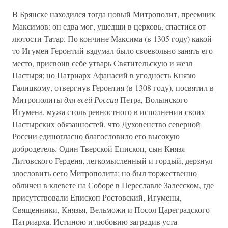
В Брянске находился тогда новый Митрополит, преемник
Максимов: он едва мог, ушедши в церковь, спастися от
лютости Татар. По кончине Максима (в 1305 году) какой-
то Игумен Геронтий вздумал было своевольно занять его
место, присвоив себе утварь Святительскую и жезл
Пастыря; но Патриарх Афанасий в угодность Князю
Галицкому, отвергнув Геронтия (в 1308 году), посвятил в
Митрополиты
для всей России
Петра, Волынского
Игумена, мужа столь ревностного в исполнении своих
Пастырских обязанностей, что Духовенство северной
России единогласно благословило его высокую
добродетель. Один Тверской Епископ, сын Князя
Литовского Герденя, легкомысленный и гордый, дерзнул
злословить сего Митрополита; но был торжественно
обличен в клевете на Соборе в Переславле Залесском, где
присутствовали Епископ Ростовский, Игумены,
Священники, Князья, Вельможи и Посол Цареградского
Патриарха. Истиною и любовию заградив уста