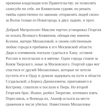
прежним владельцам или Правительству; не позволять
самосуда
ни себе, ни Княжеским судиям, но решать
тяжбы единственно по законам; отправлять людей своих
за Волок только из Новагорода, в двух ладиях, и проч.
Добрый Митрополит Максим тщетно уговаривал Георгия
не искать Великого Княжения, обещая ему именем
Ксении, матери Михаиловой, и своим собственным
любые города в прибавок к его Московской области.
Дядя и племянник поехали судиться к Хану, оставив
Россию в несогласии и в мятеже. Одни города стояли за
Князя Тверского, иные за Московского. Георгий едва мог
спастися от друзей Михаиловых, которые не хотели
пустить его в Орду и думали задержать на пути в области
Суздальской; а Бориса Данииловича, приехавшего в
Кострому, схватили и послали в Тверь. Но второй
Георгиев брат, Иоанн, разбил Тверитян, хотевших взять
Переславль, и Воевода их, Акинф остался на месте
сражения в числе убитых. Наместники Михаиловы