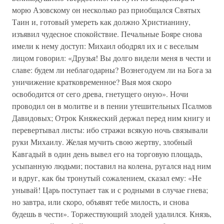
морю Азовскому он несколько раз приобщался Святых
Таин и, готовый умереть как должно Христианину,
изъявил чудесное спокойствие. Печальные Бояре снова
имели к нему доступ: Михаил ободрял их и с веселым
лицом говорил: «Друзья! Вы долго видели меня в чести и
славе: будем ли неблагодарны? Вознегодуем ли на Бога за
уничижение кратковременное? Выя моя скоро
освободится от сего древа, гнетущего оную». Ночи
проводил он в молитве и в пении утешительных Псалмов
Давидовых; Отрок Княжеский держал перед ним книгу и
перевертывал листы: ибо стражи всякую ночь связывали
руки Михаилу. Желая мучить свою жертву, злобный
Кавгадый в один день вывел его на торговую площадь,
усыпанную людьми; поставил на колена, ругался над ним
и вдруг, как бы тронутый сожалением, сказал ему: «Не
унывай! Царь поступает так и с родными в случае гнева;
но завтра, или скоро, объявят тебе милость, и снова
будешь в чести». Торжествующий злодей удалился. Князь,