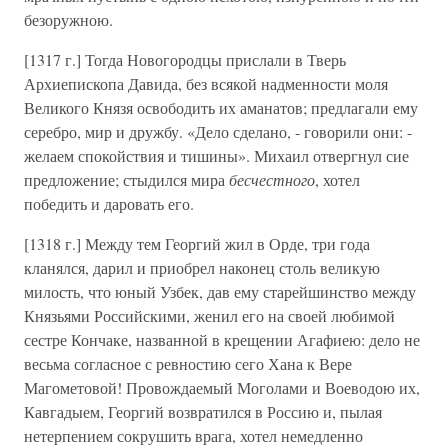
безоружною.
[1317 г.] Тогда Новогородцы прислали в Тверь
Архиепископа Давида, без всякой надменности моля
Великого Князя освободить их аманатов; предлагали ему
серебро, мир и дружбу. «Дело сделано, - говорили они: -
желаем спокойствия и тишины». Михаил отвергнул сие
предложение; стыдился мира
бесчестного
, хотел
победить и даровать его.
[1318 г.] Между тем Георгий жил в Орде, три года
кланялся, дарил и приобрел наконец столь великую
милость, что юный Узбек, дав ему старейшинство между
Князьями Российскими, женил его на своей любимой
сестре Кончаке, названной в крещении Агафиею: дело не
весьма согласное с ревностию сего Хана к Вере
Магометовой! Провождаемый Моголами и Воеводою их,
Кавгадыем, Георгий возвратился в Россию и, пылая
нетерпением сокрушить врага, хотел немедленно