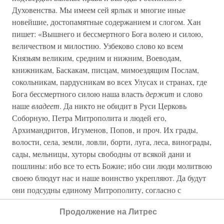
Духовенства. Мы имеем сей ярлык и многие иные
новейшие, достопамятные содержанием и слогом. Хан
пишет: «Вышнего и бессмертного Бога волею и силою,
величеством и милостию. Узбеково слово ко всем
Князьям великим, средним и нижним, Воеводам,
книжникам, Баскакам, писцам, мимоездящим Послам,
сокольникам, пардусникам во всех Улусах и странах, где
Бога бессмертного силою наша власть
держит
и слово
наше
владеет
. Да никто не обидит в Руси Церковь
Соборную, Петра Митрополита и людей его,
Архимандритов, Игуменов, Попов, и проч. Их грады,
волости, села, земли, ловли, борти, луга, леса, винограды,
сады, мельницы, хуторы свободны от всякой дани и
пошлины: ибо все то есть Божие; ибо сии люди молитвою
своею блюдут нас и наше воинство укрепляют. Да будут
они подсудны единому Митрополиту, согласно с
древним законом их и грамотами прежних Царей
Продолжение на Литрес
Ординских. Да пребывает Митрополит в тихом и