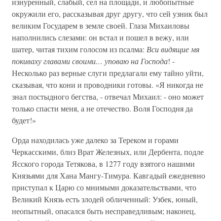
изнуренный, слабый, сел на площади, и любопытные
окружили его, рассказывая друг другу, что сей узник был
великим Государем в земле своей. Глаза Михаиловы
наполнились слезами: он встал и пошел в вежу, или
шатер, читая тихим голосом из псалма:
Вси видящие мя
покиваху главами своими… уповаю на Господа
! -
Несколько раз верные слуги предлагали ему тайно уйти,
сказывая, что кони и проводники готовы. «Я никогда не
знал постыдного бегства, - отвечал Михаил: - оно может
только спасти меня, а не отечество. Воля Господня да
будет!»
Орда находилась уже далеко за Тереком и горами
Черкасскими, близ Врат Железных, или Дербента, подле
Ясского города Тетякова, в 1277 году взятого нашими
Князьями для Хана Мангу-Тимура. Кавгадый ежедневно
приступал к Царю со мнимыми доказательствами, что
Великий Князь есть злодей обличенный: Узбек, юный,
неопытный, опасался быть несправедливым; наконец,