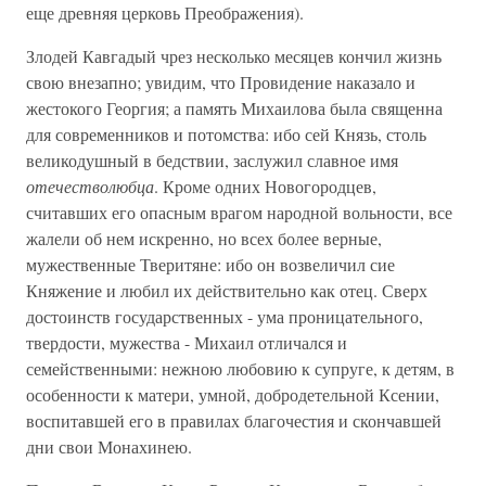
еще древняя церковь Преображения).
Злодей Кавгадый чрез несколько месяцев кончил жизнь
свою внезапно; увидим, что Провидение наказало и
жестокого Георгия; а память Михаилова была священна
для современников и потомства: ибо сей Князь, столь
великодушный в бедствии, заслужил славное имя
отечестволюбца
. Кроме одних Новогородцев,
считавших его опасным врагом народной вольности, все
жалели об нем искренно, но всех более верные,
мужественные Тверитяне: ибо он возвеличил сие
Княжение и любил их действительно как отец. Сверх
достоинств государственных - ума проницательного,
твердости, мужества - Михаил отличался и
семейственными: нежною любовию к супруге, к детям, в
особенности к матери, умной, добродетельной Ксении,
воспитавшей его в правилах благочестия и скончавшей
дни свои Монахинею.