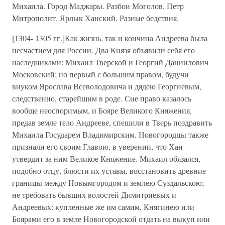
Михаила. Город Маджары. Разбои Моголов. Петр
Митрополит. Ярлык Ханский. Разные бедствия.
[1304- 1305 гг.]Как жизнь, так и кончина Андреева была
несчастием для России. Два Князя объявили себя его
наследниками: Михаил Тверской и Георгий Даниилович
Московский; но первый с большим правом, будучи
внуком Ярослава Всеволодовича и дядею Георгиевым,
следственно, старейшим в роде. Сие право казалось
вообще неоспоримым, и Бояре Великого Княжения,
предав земле тело Андрееве, спешили в Тверь поздравить
Михаила Государем Владимирским. Новогородцы также
признали его своим Главою, в уверении, что Хан
утвердит за ним Великое Княжение. Михаил обязался,
подобно отцу, блюсти их уставы, восстановить древние
границы между Новымгородом и землею Суздальскою;
не требовать бывших волостей Димитриевых и
Андреевых: купленные же им самим, Княгинею или
Боярами его в земле Новогородской отдать на выкуп или