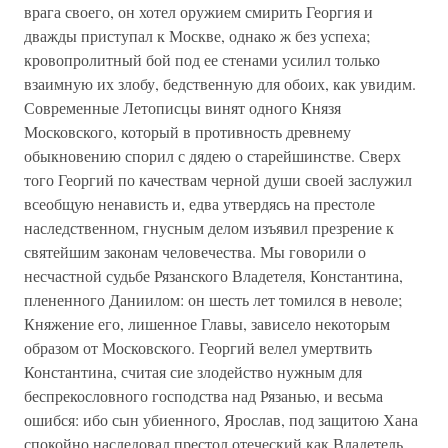
врага своего, он хотел оружием смирить Георгия и
дважды приступал к Москве, однако ж без успеха;
кровопролитный бой под ее стенами усилил только
взаимную их злобу, бедственную для обоих, как увидим.
Современные Летописцы винят одного Князя
Московского, который в противность древнему
обыкновению спорил с дядею о старейшинстве. Сверх
того Георгий по качествам черной души своей заслужил
всеобщую ненависть и, едва утвердясь на престоле
наследственном, гнусным делом изъявил презрение к
святейшим законам человечества. Мы говорили о
несчастной судьбе Рязанского Владетеля, Константина,
плененного Даниилом: он шесть лет томился в неволе;
Княжение его, лишенное Главы, зависело некоторым
образом от Московского. Георгий велел умертвить
Константина, считая сие злодейство нужным для
беспрекословного господства над Рязанью, и весьма
ошибся: ибо сын убиенного, Ярослав, под защитою Хана
спокойно наследовал престол отеческий как Владетель