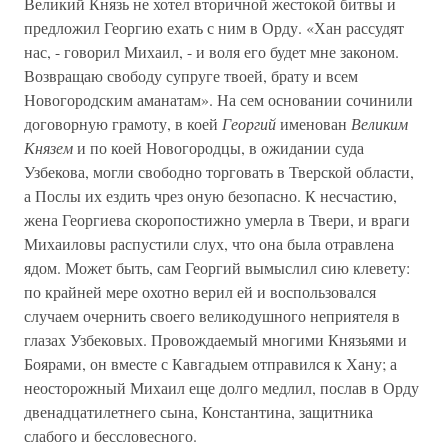
Великий Князь не хотел вторичной жестокой битвы и
предложил Георгию ехать с ним в Орду. «Хан рассудят
нас, - говорил Михаил, - и воля его будет мне законом.
Возвращаю свободу супруге твоей, брату и всем
Новогородским аманатам». На сем основании сочинили
договорную грамоту, в коей
Георгий
именован
Великим
Князем
и по коей Новогородцы, в ожидании суда
Узбекова, могли свободно торговать в Тверской области,
а Послы их ездить чрез оную безопасно. К несчастию,
жена Георгиева скоропостижно умерла в Твери, и враги
Михаиловы распустили слух, что она была отравлена
ядом. Может быть, сам Георгий вымыслил сию клевету:
по крайней мере охотно верил ей и воспользовался
случаем очернить своего великодушного неприятеля в
глазах Узбековых. Провождаемый многими Князьями и
Боярами, он вместе с Кавгадыем отправился к Хану; а
неосторожный Михаил еще долго медлил, послав в Орду
двенадцатилетнего сына, Константина, защитника
слабого и бессловесного.