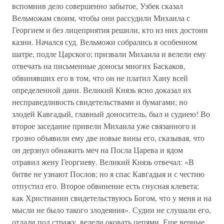
вспомнив дело совершенно забытое, Узбек сказал
Вельможам своим, чтобы они рассудили Михаила с
Георгием и без лицеприятия решили, кто из них достоин
казни. Начался суд. Вельможи собрались в особенном
шатре, подле Царского; призвали Михаила и велели ему
отвечать на письменные доносы многих Баскаков,
обвинявших его в том, что он не платил Хану всей
определенной дани. Великий Князь ясно доказал их
несправедливость свидетельствами и бумагами; но
злодей Кавгадый, главный доноситель, был и судиею! Во
второе заседание привели Михаила уже связанного и
грозно объявили ему две новые вины его, сказывая, что
он дерзнул обнажить меч на Посла Царева и ядом
отравил жену Георгиеву. Великий Князь отвечал: «В
битве не узнают Послов; но я спас Кавгадыя и с честию
отпустил его. Второе обвинение есть гнусная клевета:
как Христианин свидетельствуюсь Богом, что у меня и на
мысли не было такого злодеяния». Судии не слушали его,
отдали под стражу, велели оковать цепями. Еще верные