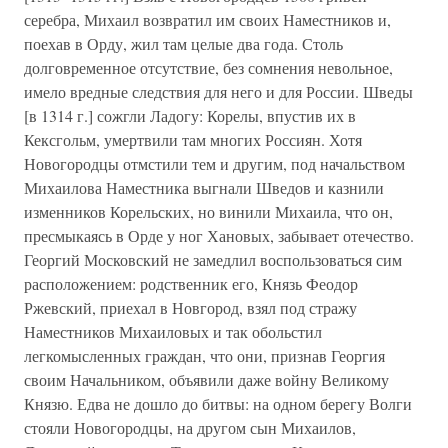
серебра, Михаил возвратил им своих Наместников и,
поехав в Орду, жил там целые два года. Столь
долговременное отсутствие, без сомнения невольное,
имело вредные следствия для него и для России. Шведы
[в 1314 г.] сожгли Ладогу: Корелы, впустив их в
Кексгольм, умертвили там многих Россиян. Хотя
Новогородцы отмстили тем и другим, под начальством
Михаилова Наместника выгнали Шведов и казнили
изменников Корельских, но винили Михаила, что он,
пресмыкаясь в Орде у ног Хановых, забывает отечество.
Георгий Московский не замедлил воспользоваться сим
расположением: родственник его, Князь Феодор
Ржевский, приехал в Новгород, взял под стражу
Наместников Михаиловых и так обольстил
легкомысленных граждан, что они, признав Георгия
своим Начальником, объявили даже войну Великому
Князю. Едва не дошло до битвы: на одном берегу Волги
стояли Новогородцы, на другом сын Михаилов,