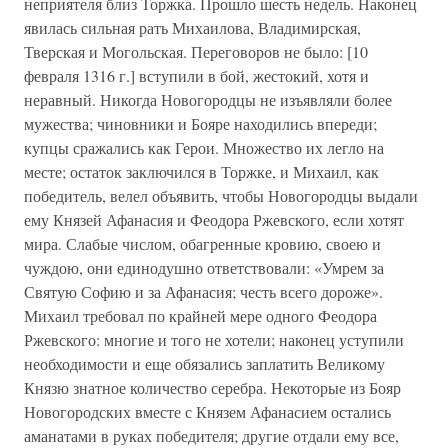
неприятеля близ Торжка. Прошло шесть недель. Наконец
явилась сильная рать Михаилова, Владимирская,
Тверская и Могольская. Переговоров не было: [10
февраля 1316 г.] вступили в бой, жестокий, хотя и
неравный. Никогда Новогородцы не изъявляли более
мужества; чиновники и Бояре находились впереди;
купцы сражались как Герои. Множество их легло на
месте; остаток заключился в Торжке, и Михаил, как
победитель, велел объявить, чтобы Новогородцы выдали
ему Князей Афанасия и Феодора Ржевского, если хотят
мира. Слабые числом, обагренные кровию, своею и
чуждою, они единодушно ответствовали: «Умрем за
Святую Софию и за Афанасия; честь всего дороже».
Михаил требовал по крайней мере одного Феодора
Ржевского: многие и того не хотели; наконец уступили
необходимости и еще обязались заплатить Великому
Князю знатное количество серебра. Некоторые из Бояр
Новогородских вместе с Князем Афанасием остались
аманатами в руках победителя; другие отдали ему все,