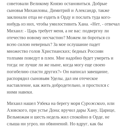
советовали Великому Князю остановиться. Добрые
сыновья Михаиловы, Димитрий и Александр, также
заклинали отца не ездить в Орду и послать туда кого-
нибудь из них, чтобы умилостивить Хана. «Нет, - отвечал
Михаил: - Царь требует меня, а не вас: подвергну ли
отечество новому несчастию? Можем ли бороться со
всею силою неверных? За мое ослушание падет
множество голов Христианских; бедных Россиян
толпами поведут в плен. Мне надобно будет умереть и
тогда: не лучше ли же ныне, когда могу еще своею
погибелию спасти других?» Он написал завещание,
распорядил сыновьям Уделы, дал им отеческое
наставление, как жить добродетельно, и простился с
ними навеки.
Михаил нашел Узбека на берегу моря
Сурожского
, или
Азовского, при устье Дона; вручил дары Хану, Царице,
Вельможам и шесть недель жил спокойно в Орде, не
слыша ни угроз, ни обвинений. Но вдруг, как бы