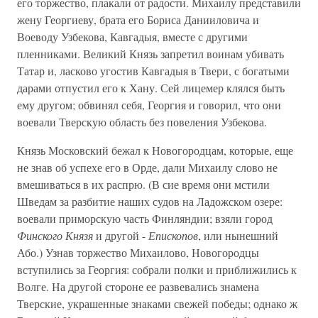
его торжество, плакали от радости. Михаилу представили
жену Георгиеву, брата его Бориса Данииловича и
Воеводу Узбекова, Кавгадыя, вместе с другими
пленниками. Великий Князь запретил воинам убивать
Татар и, ласково угостив Кавгадыя в Твери, с богатыми
дарами отпустил его к Хану. Сей лицемер клялся быть
ему другом; обвинял себя, Георгия и говорил, что они
воевали Тверскую область без повеления Узбекова.
Князь Московский бежал к Новогородцам, которые, еще
не знав об успехе его в Орде, дали Михаилу слово не
вмешиваться в их распрю. (В сие время они мстили
Шведам за разбитие наших судов на Ладожском озере:
воевали приморскую часть Финляндии; взяли город
Финского Князя
и другой -
Епископов
, или нынешний
Або.) Узнав торжество Михаилово, Новогородцы
вступились за Георгия: собрали полки и приближились к
Волге. На другой стороне ее развевались знамена
Тверские, украшенные знаками свежей победы; однако ж