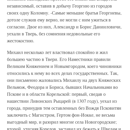
независимый, оставив в добычу Георгию из городов
своих одну Коломну. -Самые меньшие братья Георгиевы,
дотоле служив ему верно, не могли с ним ужиться в
согласии. Двое из них, Александр и Борис Данииловичи,
уехали в Тверь, без сомнения недовольные его
жестокостию.
Михаил несколько лет властвовал спокойно и жил
большею частию в Твери. Его Наместники правили
Великим Княжением и Новымгородом, коего чиновники
относились к нему во всех делах государственных. Так,
они письменно жаловались Михаилу на двух Княжеских
Вельмож, Феодора и Бориса, бывших Начальниками во
Пскове и в области Корельской: первый, сведав о
нашествии Ливонских Рыцарей (в 1307 году), уехал из
города, принудив тем оставленных без Вождя Псковитян
заключить с Магистром, Гертом фон-Иокке, не весьма
выгодный мир, и разорил многие села Новогородские;
второй, утесняя Корелов, заставил их бежать к Шведам и