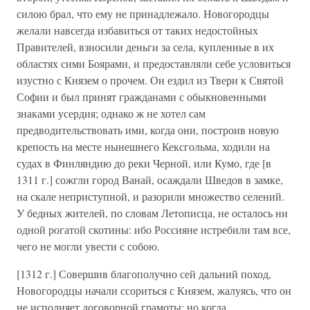
силою брал, что ему не принадлежало. Новогородцы
желали навсегда избавиться от таких недостойных
Правителей, взносили деньги за села, купленные в их
областях сими Боярами, и предоставляли себе условиться
изустно с Князем о прочем. Он ездил из Твери к Святой
Софии и был принят гражданами с обыкновенными
знаками усердия; однако ж не хотел сам
предводительствовать ими, когда они, построив новую
крепость на месте нынешнего Кексгольма, ходили на
судах в Финляндию до реки Черной, или Кумо, где [в
1311 г.] сожгли город Ванай, осаждали Шведов в замке,
на скале неприступной, и разорили множество селений.
У бедных жителей, по словам Летописца, не осталось ни
одной рогатой скотины: ибо Россияне истребили там все,
чего не могли увести с собою.
[1312 г.] Совершив благополучно сей дальний поход,
Новогородцы начали ссориться с Князем, жалуясь, что он
не исполняет договорной грамоты; но когда