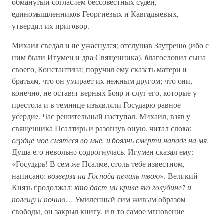
обманутый согласием бессовестных судей,
единомышленников Георгиевых и Кавгадыевых,
утвердил их приговор.
Михаил сведал и не ужаснулся; отслушав Заутреню (ибо с
ним были Игумен и два Священника), благословил сына
своего, Константина; поручил ему сказать матери и
братьям, что он умирает их нежным другом; что они,
конечно, не оставят верных Бояр и слуг его, которые у
престола и в темнице изъявляли Государю равное
усердие. Час решительный наступал. Михаил, взяв у
священника Псалтирь и разогнув оную, читал слова:
сердце мое смятеся во мне, и боязнь смерти нападе на мя
.
Душа его невольно содрогнулась. Игумен сказал ему:
«Государь! В сем же Псалме, столь тебе известном,
написано:
возверзи на Господа печаль твою
». Великий
Князь продолжал:
кто даст ми криле яко голубине? и
полещу и почию
… Умиленный сим живым образом
свободы, он закрыл книгу, и в то самое мгновение