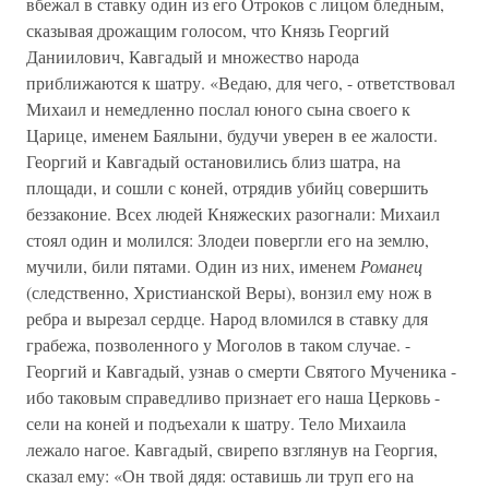
вбежал в ставку один из его Отроков с лицом бледным,
сказывая дрожащим голосом, что Князь Георгий
Даниилович, Кавгадый и множество народа
приближаются к шатру. «Ведаю, для чего, - ответствовал
Михаил и немедленно послал юного сына своего к
Царице, именем Баялыни, будучи уверен в ее жалости.
Георгий и Кавгадый остановились близ шатра, на
площади, и сошли с коней, отрядив убийц совершить
беззаконие. Всех людей Княжеских разогнали: Михаил
стоял один и молился: Злодеи повергли его на землю,
мучили, били пятами. Один из них, именем
Романец
(следственно, Христианской Веры), вонзил ему нож в
ребра и вырезал сердце. Народ вломился в ставку для
грабежа, позволенного у Моголов в таком случае. -
Георгий и Кавгадый, узнав о смерти Святого Мученика -
ибо таковым справедливо признает его наша Церковь -
сели на коней и подъехали к шатру. Тело Михаила
лежало нагое. Кавгадый, свирепо взглянув на Георгия,
сказал ему: «Он твой дядя: оставишь ли труп его на