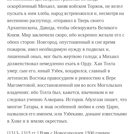
оскорбленный Михаил, заняв войском Торжок, не велел
пускать к ним хлеба, народ встревожился и, несмотря на
весеннюю распутицу, отправил в Тверь своего
Архиепископа, Давида, чтобы обезоружить Великого
Князя. Мир заключили скоро, ибо искренно желали его с
обеих сторон: Новгород, опустошенный в сие время
пожаром, имел необходимую нужду в подвозах и,
лишенный оных, мог быть жертвою голода; а Михаил
долженствовал немедленно ехать в Орду. Хан Тохта
умер; сын его, юный Узбек, воцарился, славный в
летописях Востока правосудием и ревностию к Вере
Магометовой, восстановленной им во всех Могольских
владениях: ибо Тохта был, кажется, язычником и не
следовал учению Алкорана. Историк Абулгази пишет, что
многие Татары, в знак особенной любви к сему Царю,
назвалися его именем, или Узбеками, доныне известными
в Хиве и в землях окрестных.
[1313- 1315 гг.] Взяв с Новогородцев 1500 гривен