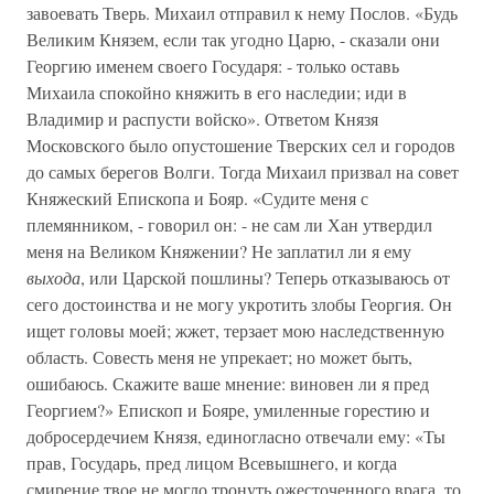
завоевать Тверь. Михаил отправил к нему Послов. «Будь
Великим Князем, если так угодно Царю, - сказали они
Георгию именем своего Государя: - только оставь
Михаила спокойно княжить в его наследии; иди в
Владимир и распусти войско». Ответом Князя
Московского было опустошение Тверских сел и городов
до самых берегов Волги. Тогда Михаил призвал на совет
Княжеский Епископа и Бояр. «Судите меня с
племянником, - говорил он: - не сам ли Хан утвердил
меня на Великом Княжении? Не заплатил ли я ему
выхода
, или Царской пошлины? Теперь отказываюсь от
сего достоинства и не могу укротить злобы Георгия. Он
ищет головы моей; жжет, терзает мою наследственную
область. Совесть меня не упрекает; но может быть,
ошибаюсь. Скажите ваше мнение: виновен ли я пред
Георгием?» Епископ и Бояре, умиленные горестию и
добросердечием Князя, единогласно отвечали ему: «Ты
прав, Государь, пред лицом Всевышнего, и когда
смирение твое не могло тронуть ожесточенного врага, то