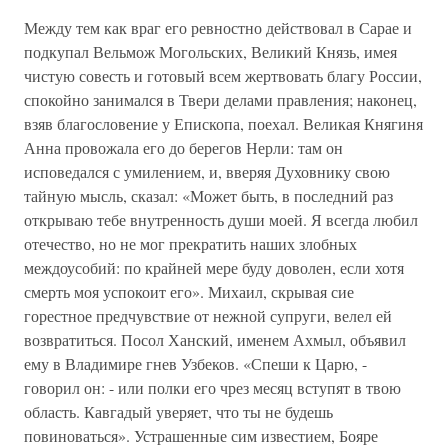
Между тем как враг его ревностно действовал в Сарае и
подкупал Вельмож Могольских, Великий Князь, имея
чистую совесть и готовый всем жертвовать благу России,
спокойно занимался в Твери делами правления; наконец,
взяв благословение у Епископа, поехал. Великая Княгиня
Анна провожала его до берегов Нерли: там он
исповедался с умилением, и, вверяя Духовнику свою
тайную мысль, сказал: «Может быть, в последний раз
открываю тебе внутренность души моей. Я всегда любил
отечество, но не мог прекратить наших злобных
междоусобий: по крайней мере буду доволен, если хотя
смерть моя успокоит его». Михаил, скрывая сие
горестное предчувствие от нежной супруги, велел ей
возвратиться. Посол Ханский, именем Ахмыл, объявил
ему в Владимире гнев Узбеков. «Спеши к Царю, -
говорил он: - или полки его чрез месяц вступят в твою
область. Кавгадый уверяет, что ты не будешь
повиноваться». Устрашенные сим известием, Бояре