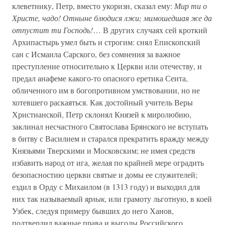
клеветнику, Петр, вместо укоризн, сказал ему:
Мир ти о
Христе, чадо! Отныне блюдися лжи; мимошедшая же да
отпустит ти Господь!
… В других случаях сей кроткий
Архипастырь умел быть и строгим: снял Епископский
сан с Исмаила Сарского, без сомнения за важное
преступление относительно к Церкви или отечеству, и
предал анафеме какого-то опасного еретика Сеита,
обличенного им в богопротивном умствовании, но не
хотевшего раскаяться. Как достойный учитель Веры
Христианской, Петр склонял Князей к миролюбию,
заклинал несчастного Святослава Брянского не вступать
в битву с Василием и старался прекратить вражду между
Князьями Тверскими и Московским; не имея средств
избавить народ от ига, желая по крайней мере оградить
безопасностию церкви святые и домы ее служителей;
ездил в Орду с Михаилом (в 1313 году) и выходил для
них так называемый
ярлык
, или грамоту льготную, в коей
Узбек, следуя примеру бывших до него Ханов,
подтвердил важные права и выгоды Российского