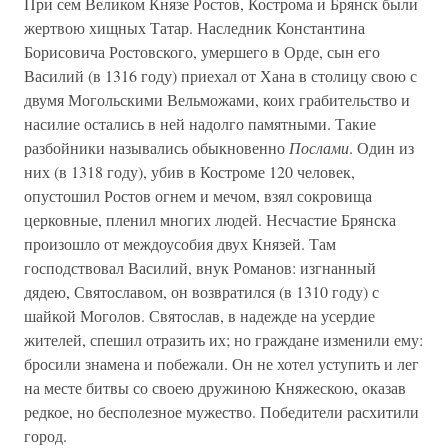
При сем Великом Князе Ростов, Кострома и Брянск были
жертвою хищных Татар. Наследник Константина
Борисовича Ростовского, умершего в Орде, сын его
Василий (в 1316 году) приехал от Хана в столицу свою с
двумя Могольскими Вельможами, коих грабительство и
насилие остались в ней надолго памятными. Такие
разбойники назывались обыкновенно
Послами
. Один из
них (в 1318 году), убив в Костроме 120 человек,
опустошил Ростов огнем и мечом, взял сокровища
церковные, пленил многих людей. Несчастие Брянска
произошло от междоусобия двух Князей. Там
господствовал Василий, внук Романов: изгнанный
дядею, Святославом, он возвратился (в 1310 году) с
шайкой Моголов. Святослав, в надежде на усердие
жителей, спешил отразить их; но граждане изменили ему:
бросили знамена и побежали. Он не хотел уступить и лег
на месте битвы со своею дружиною Княжескою, оказав
редкое, но бесполезное мужество. Победители расхитили
город.