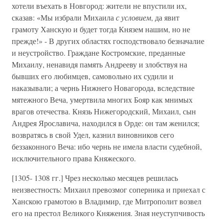
хотели въехать в Новгород: жители не впустили их,
сказав: «Мы избрали Михаила
с условием
, да явит
грамоту Ханскую и будет тогда Князем нашим, но не
прежде!» - В других областях господствовало безначалие
и неустройство. Граждане Костромские, преданные
Михаилу, ненавидя память Андрееву и злобствуя на
бывших его любимцев, самовольно их судили и
наказывали; а чернь Нижнего Новагорода, вследствие
мятежного Веча, умертвила многих Бояр как мнимых
врагов отечества. Князь Нижегородский, Михаил, сын
Андрея Ярославича, находился в Орде: он там женился;
возвратясь в свой Удел, казнил виновников сего
беззаконного Веча: ибо чернь не имела власти судебной,
исключительного права Княжеского.
[1305- 1308 гг.] Чрез несколько месяцев решилась
неизвестность: Михаил превозмог соперника и приехал с
Ханскою грамотою в Владимир, где Митрополит возвел
его на престол Великого Княжения. Зная неуступчивость