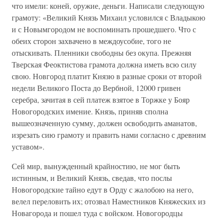
что имели: коней, оружие, деньги. Написали следующую
грамоту: «Великий Князь Михаил условился с Владыкою
и с Новымгородом не воспоминать прошедшего. Что с
обеих сторон захвачено в междоусобие, того не
отыскивать. Пленники свободны без окупа. Прежняя
Тверская Феоктистова грамота должна иметь всю силу
свою. Новгород платит Князю в разные сроки от второй
недели Великого Поста до Вербной, 12000 гривен
серебра, зачитая в сей платеж взятое в Торжке у Бояр
Новогородских имение. Князь, приняв сполна
вышеозначенную сумму, должен освободить аманатов,
изрезать сию грамоту и править нами согласно с древним
уставом».
Сей мир, вынужденный крайностию, не мог быть
истинным, и Великий Князь, сведав, что послы
Новогородские тайно едут в Орду с жалобою на него,
велел переловить их; отозвал Наместников Княжеских из
Новагорода и пошел туда с войском. Новогородцы