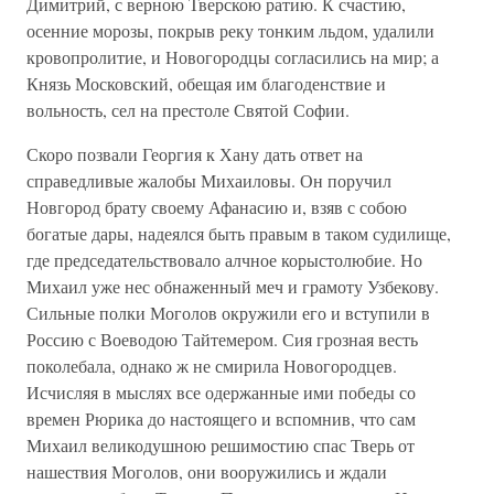
Димитрий, с верною Тверскою ратию. К счастию,
осенние морозы, покрыв реку тонким льдом, удалили
кровопролитие, и Новогородцы согласились на мир; а
Князь Московский, обещая им благоденствие и
вольность, сел на престоле Святой Софии.
Скоро позвали Георгия к Хану дать ответ на
справедливые жалобы Михаиловы. Он поручил
Новгород брату своему Афанасию и, взяв с собою
богатые дары, надеялся быть правым в таком судилище,
где председательствовало алчное корыстолюбие. Но
Михаил уже нес обнаженный меч и грамоту Узбекову.
Сильные полки Моголов окружили его и вступили в
Россию с Воеводою Тайтемером. Сия грозная весть
поколебала, однако ж не смирила Новогородцев.
Исчисляя в мыслях все одержанные ими победы со
времен Рюрика до настоящего и вспомнив, что сам
Михаил великодушною решимостию спас Тверь от
нашествия Моголов, они вооружились и ждали