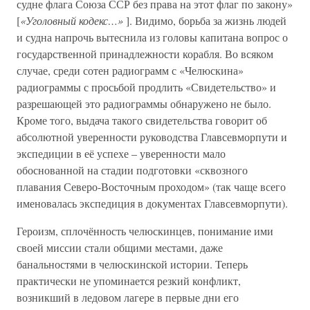
судне флага Союза ССР без права на этот флаг по закону»
[
«Уголовный кодекс…»
]. Видимо, борьба за жизнь людей
и судна напрочь вытеснила из головы капитана вопрос о
государственной принадлежности корабля. Во всяком
случае, среди сотен радиограмм с «Челюскина»
радиограммы с просьбой продлить «Свидетельство» и
разрешающей это радиограммы обнаружено не было.
Кроме того, выдача такого свидетельства говорит об
абсолютной уверенности руководства Главсевморпути и
экспедиции в её успехе – уверенности мало
обоснованной на стадии подготовки «сквозного
плавания Северо-Восточным проходом» (так чаще всего
именовалась экспедиция в документах Главсевморпути).
Героизм, сплочённость челюскинцев, понимание ими
своей миссии стали общими местами, даже
банальностями в челюскинской истории. Теперь
практически не упоминается резкий конфликт,
возникший в ледовом лагере в первые дни его