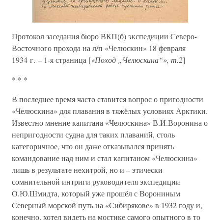
Протокол заседания бюро ВКП(б) экспедиции Северо-
Восточного прохода на л/п «Челюскин» 18 февраля
1934 г. – 1-я страница [
«Поход „Челюскина“», т.2
]
* * *
В последнее время часто ставится вопрос о пригодности
«Челюскина» для плавания в тяжёлых условиях Арктики.
Известно мнение капитана «Челюскина» В.И.Воронина о
непригодности судна для таких плаваний, столь
категоричное, что он даже отказывался принять
командование над ним и стал капитаном «Челюскина»
лишь в результате нехитрой, но и – этически
сомнительной интриги руководителя экспедиции
О.Ю.Шмидта, который уже прошёл с Ворониным
Северный морской путь на «Сибирякове» в 1932 году и,
конечно, хотел видеть на мостике самого опытного в то