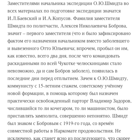
Заместителями начальника экспедиции О.Ю.Шмидта во
всех материалах по подготовке экспедиции значатся
И.Л.Баевский и И.А.Копусов. Фамилия заместителя
Шмидта по политчасти, Алексея Николаевича Боброва,
значит – первого заместителя (что и было зафиксировано
фактом его назначения начальником вместо заболевшего
и вывезенного Отто Юльевича; впрочем, пробыл он им,
как известно, всего два дня, после чего командовать
раскиданными по всей Чукотке челюскинцами стало
невозможно, да и сам Бобров заболел), появилась в
последние дни перед отплытием. Зачем к О.Ю.Шмидту,
коммунисту с 15-летним стажем, советскому учёному
новой формации, в помощь которому был назначен
практически освобожденный парторг Владимир Задоров,
числившийся то ли кочегаром, то ли машинистом, было
приставлять замполита, совершенно непонятно. Шмидт
был знаком с Бобровым с 1919-го года, со времён
совместной работы в Наркомате продовольствия. Не
исключено, как станет ясно из последующего, что скорее