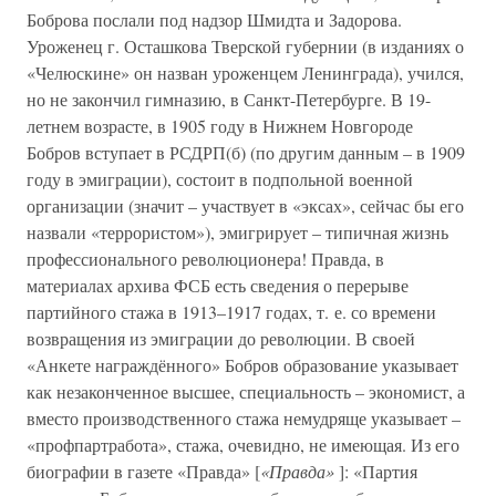
Боброва послали под надзор Шмидта и Задорова.
Уроженец г. Осташкова Тверской губернии (в изданиях о
«Челюскине» он назван уроженцем Ленинграда), учился,
но не закончил гимназию, в Санкт-Петербурге. В 19-
летнем возрасте, в 1905 году в Нижнем Новгороде
Бобров вступает в РСДРП(б) (по другим данным – в 1909
году в эмиграции), состоит в подпольной военной
организации (значит – участвует в «эксах», сейчас бы его
назвали «террористом»), эмигрирует – типичная жизнь
профессионального революционера! Правда, в
материалах архива ФСБ есть сведения о перерыве
партийного стажа в 1913–1917 годах, т. е. со времени
возвращения из эмиграции до революции. В своей
«Анкете награждённого» Бобров образование указывает
как незаконченное высшее, специальность – экономист, а
вместо производственного стажа немудряще указывает –
«профпартработа», стажа, очевидно, не имеющая. Из его
биографии в газете «Правда» [
«Правда»
]: «Партия