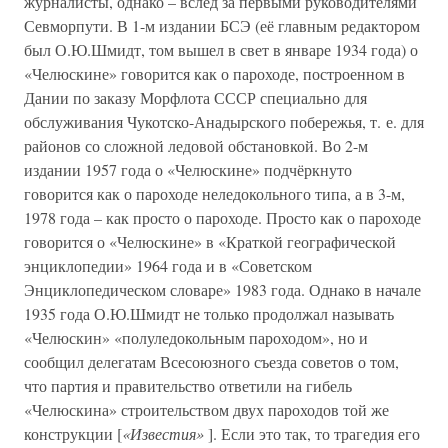
журналисты, однако – вслед за первыми руководителями
Севморпути. В 1-м издании БСЭ (её главным редактором
был О.Ю.Шмидт, том вышел в свет в январе 1934 года) о
«Челюскине» говорится как о пароходе, построенном в
Дании по заказу Морфлота СССР специально для
обслуживания Чукотско-Анадырского побережья, т. е. для
районов со сложной ледовой обстановкой. Во 2-м
издании 1957 года о «Челюскине» подчёркнуто
говорится как о пароходе неледокольного типа, а в 3-м,
1978 года – как просто о пароходе. Просто как о пароходе
говорится о «Челюскине» в «Краткой географической
энциклопедии» 1964 года и в «Советском
Энциклопедическом словаре» 1983 года. Однако в начале
1935 года О.Ю.Шмидт не только продолжал называть
«Челюскин» «полуледокольным пароходом», но и
сообщил делегатам Всесоюзного съезда советов о том,
что партия и правительство ответили на гибель
«Челюскина» строительством двух пароходов той же
конструкции [
«Известия»
]. Если это так, то трагедия его