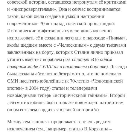
советской истории, оставшееся нетронутым её критиками
и «ниспровергателями». Она и сейчас воспринимается
такой, какой была создана в умах и настроении
современников 70 лет назад советской пропагандой.
Исторические мифотворцы сумели лишь косвенно
использовать её в создании легенды о пароходе «Пижма»,
якобы шедшем вместе с «Челюскиным» с двумя тысячами
заключённых на борту, которых Сталин лично приказал
утопить вместе с кораблём
(см. статью «Об одном
полярном мифе ГУЛАГа» в настоящем сборнике)
. Легенда
была создана абсолютно безграмотно, что не помешало
СМИ насытить юбилейные (к 70-летию «Челюскинской
эпопеи» в 2004 году) статьи и телепередачи
новомодными теперь «историческими тайнами». Второй
лейтмотив юбилея был столь же новомоден: патриотизм
(«нам есть чем гордиться в своей истории!»).
Между тем «эпопея» продолжает, за очень редким
исключением (см., например, статью В.Корякина –