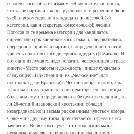
героического события языком: «Я окончательно понял,
что такое партия и как она руководит», и решением бюро
ячейки рекомендован в кандидаты по высокой 2-й
категории, как и секретарь комсомольской ячейки
Погосов (в те времена категории для кандидатов
определяли срок кандидатского стажа и, следовательно,
очерёдность приёма в партию, в определённой степени –
уровень политического доверия кандидату) [
Семёнов
]. И
вот один из лучших, надо полагать, челюскинцев в графе
анкеты «Место работы и должность» пишет буквально
следующее: «В экспедиции на „Челюскине“ (для
постройки дачи Врангеля)». Честно говоря, неясно, как
трактовать такую запись: то ли некоторые челюскинцы
более чем смутно представляли себе цели экспедиции, то
ли 28-летний ивановский крестьянин обладал
незаурядным, но и весьма рискованным чувством юмора.
Совсем по-другому тогда прочитывается и фраза из его
заявления. Во всяком случае, этот маленький мазок
несколько изменяет оттенки в групповом портрете