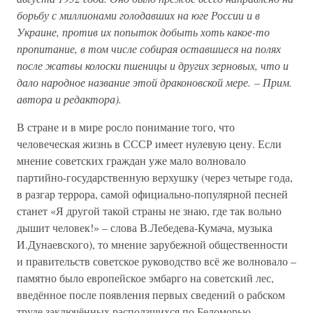
борьбу с миллионами голодавших на юге России и в
Украине, против их попыток добыть хоть какое-то
пропитание, в том числе собирая оставшиеся на полях
после жатвы колоски пшеницы и других зерновых, что и
дало народное название этой драконовской мере. – Прим.
автора и редактора).
В стране и в мире росло понимание того, что
человеческая жизнь в СССР имеет нулевую цену. Если
мнение советских граждан уже мало волновало
партийно-государственную верхушку (через четыре года,
в разгар террора, самой официально-популярной песней
станет «Я другой такой страны не знаю, где так вольно
дышит человек!» – слова В.Лебедева-Кумача, музыка
И.Дунаевского), то мнение зарубежной общественности
и правительств советское руководство всё же волновало –
памятно было европейское эмбарго на советский лес,
введённое после появления первых сведений о рабском
труде заключённых расползшихся по Беломорью