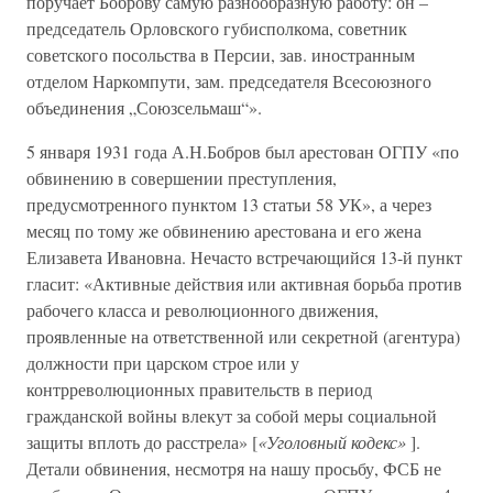
поручает Боброву самую разнообразную работу: он –
председатель Орловского губисполкома, советник
советского посольства в Персии, зав. иностранным
отделом Наркомпути, зам. председателя Всесоюзного
объединения „Союзсельмаш“».
5 января 1931 года А.Н.Бобров был арестован ОГПУ «по
обвинению в совершении преступления,
предусмотренного пунктом 13 статьи 58 УК», а через
месяц по тому же обвинению арестована и его жена
Елизавета Ивановна. Нечасто встречающийся 13-й пункт
гласит: «Активные действия или активная борьба против
рабочего класса и революционного движения,
проявленные на ответственной или секретной (агентура)
должности при царском строе или у
контрреволюционных правительств в период
гражданской войны влекут за собой меры социальной
защиты вплоть до расстрела» [
«Уголовный кодекс»
].
Детали обвинения, несмотря на нашу просьбу, ФСБ не