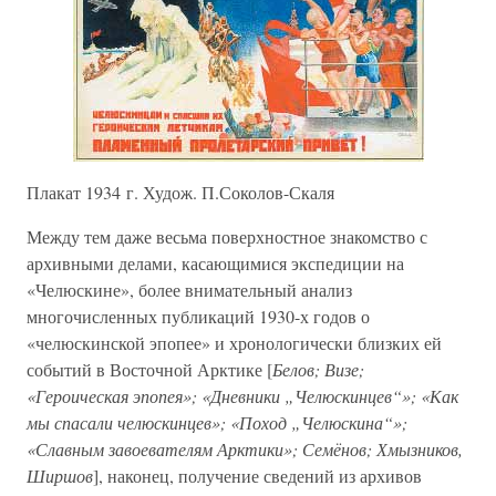
Плакат 1934 г. Худож. П.Соколов-Скаля
Между тем даже весьма поверхностное знакомство с
архивными делами, касающимися экспедиции на
«Челюскине», более внимательный анализ
многочисленных публикаций 1930-х годов о
«челюскинской эпопее» и хронологически близких ей
событий в Восточной Арктике [
Белов; Визе;
«Героическая эпопея»; «Дневники „Челюскинцев“»; «Как
мы спасали челюскинцев»; «Поход „Челюскина“»;
«Славным завоевателям Арктики»; Семёнов; Хмызников,
Ширшов
], наконец, получение сведений из архивов