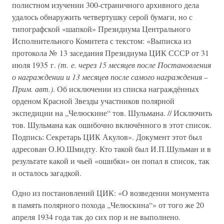
полистном изучении 300-страничного архивного дела
удалось обнаружить четвертушку серой бумаги, но с
типографской «шапкой» Президиума Центрального
Исполнительного Комитета с текстом: «Выписка из
протокола № 13 заседания Президиума ЦИК СССР от 31
июля 1935 г.
(т. е. через 15 месяцев после Постановления
о награждении и 13 месяцев после самого награждения –
Прим. авт.)
. Об исключении из списка награждённых
орденом Красной Звезды участников полярной
экспедиции на „Челюскине“ тов. Шульмана. // Исключить
тов. Шульмана как ошибочно включённого в этот список.
Подпись: Секретарь ЦИК Акулов». Документ этот был
адресован О.Ю.Шмидту. Кто такой был И.П.Шульман и в
результате какой и чьей «ошибки» он попал в список, так
и осталось загадкой.
Одно из постановлений ЦИК: «О возведении монумента
в память полярного похода „Челюскина“» от того же 20
апреля 1934 года так до сих пор и не выполнено.