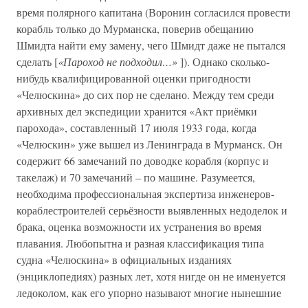
время полярного капитана (Воронин согласился провести
корабль только до Мурманска, поверив обещанию
Шмидта найти ему замену, чего Шмидт даже не пытался
сделать [
«Пароход не подходил…»
]). Однако сколько-
нибудь квалифицированной оценки пригодности
«Челюскина» до сих пор не сделано. Между тем среди
архивных дел экспедиции хранится «Акт приёмки
парохода», составленный 17 июля 1933 года, когда
«Челюскин» уже вышел из Ленинграда в Мурманск. Он
содержит 66 замечаний по доводке корабля (корпус и
такелаж) и 70 замечаний – по машине. Разумеется,
необходима профессиональная экспертиза инженеров-
кораблестроителей серьёзности выявленных недоделок и
брака, оценка возможности их устранения во время
плавания. Любопытна и разная классификация типа
судна «Челюскина» в официальных изданиях
(энциклопедиях) разных лет, хотя нигде он не именуется
ледоколом, как его упорно называют многие нынешние