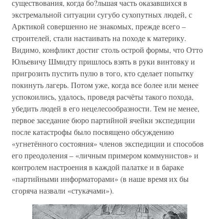
существования, когда бо?льшая часть оказавшихся в
экстремальной ситуации сугубо сухопутных людей, с
Арктикой совершенно не знакомых, прежде всего –
строителей, стали настаивать на походе к материку.
Видимо, конфликт достиг столь острой формы, что Отто
Юльевичу Шмидту пришлось взять в руки винтовку и
пригрозить пустить пулю в того, кто сделает попытку
покинуть лагерь. Потом уже, когда все более или менее
успокоились, удалось, проведя расчёты такого похода,
убедить людей в его нецелесообразности. Тем не менее,
первое заседание бюро партийной ячейки экспедиции
после катастрофы было посвящено обсуждению
«угнетённого состояния» членов экспедиции и способов
его преодоления – «личным примером коммунистов» и
контролем настроения в каждой палатке и в бараке
«партийными информаторами» (в наше время их бы
сгоряча назвали «стукачами»).