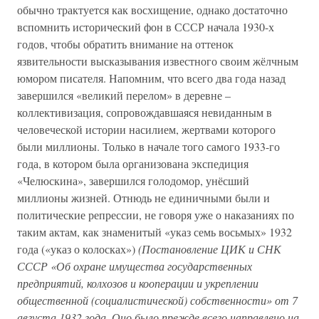
обычно трактуется как восхищение, однако достаточно
вспомнить исторический фон в СССР начала 1930-х
годов, чтобы обратить внимание на оттенок
язвительности высказывания известного своим жёлчным
юмором писателя. Напомним, что всего два года назад
завершился «великий перелом» в деревне –
коллективизация, сопровождавшаяся невиданным в
человеческой истории насилием, жертвами которого
были миллионы. Только в начале того самого 1933-го
года, в котором была организована экспедиция
«Челюскина», завершился голодомор, унёсший
миллионы жизней. Отнюдь не единичными были и
политические репрессии, не говоря уже о наказаниях по
таким актам, как знаменитый «указ семь восьмых» 1932
года («указ о колосках»)
(Постановление ЦИК и СНК
СССР «Об охране имущества государственных
предприятий, колхозов и кооперации и укреплении
общественной (социалистической) собственности» от 7
августа 1932 года. Оно было прежде всего направлено на