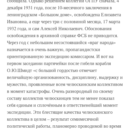
сообщила. Однако решением коллегии ОГПУ сначала, 4
декабря 1931 года, после 10-месячного заключения в
ленинградском «Большом доме», освобождена Елизавета
Ивановна, а еще через три с половиной месяца, 17 марта
1932 года, и сам Алексей Николаевич. Обоснования
освобождения в архивной справке ФСБ не приводится.
Через год с небольшим несостоявшийся «враг народа»
назначается в очень важную, пропагандистски
ориентированную экспедицию комиссаром. И вот на
первом заседании партячейки после гибели корабля
О.Ю.Шмидт «с большой гордостью отмечает
величайшую организованность, дисциплину, выдержку и
мужество, проявленные всем челюскинским коллективом
в момент катастрофы. Очень разнородный по своему
составу коллектив челюскинцев тем не менее показал
себя единым и сплочённым в ответственейший момент
экспедиции. Эти блестящие качества челюскинского
коллектива в целом – результат семимесячной
политической работы, планомерно проводимой во время