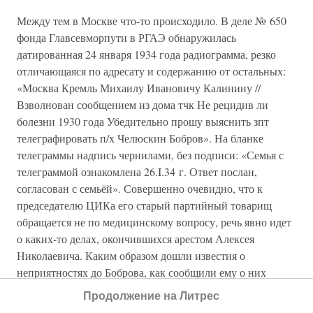
Между тем в Москве что-то происходило. В деле № 650
фонда Главсевморпути в РГАЭ обнаружилась
датированная 24 января 1934 года радиограмма, резко
отличающаяся по адресату и содержанию от остальных:
«Москва Кремль Михаилу Ивановичу Калинину //
Взволнован сообщением из дома тчк Не рецидив ли
болезни 1930 года Убедительно прошу выяснить зпт
телеграфировать п/х Челюскин Бобров». На бланке
телеграммы надпись чернилами, без подписи: «Семья с
телеграммой ознакомлена 26.I.34 г. Ответ послан,
согласован с семьёй». Совершенно очевидно, что к
председателю ЦИКа его старый партийный товарищ
обращается не по медицинскому вопросу, речь явно идет
о каких-то делах, окончившихся арестом Алексея
Николаевича. Каким образом дошли известия о
неприятностях до Боброва, как сообщили ему о них
радисты Кренкель или Иванов – непонятно, но
Продолжение на Литрес
телеграмму Калинину Кренкель от второго человека в