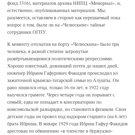
фонд 3316), материалов архива НИПЦ «Мемориал», и,
естественно, опубликованных материалов. Мы,
разумеется, оставляем в стороне как нерешаемый пока
вопрос о том, были ли на «Челюскине» тайные
сотрудники ОГПУ.
К моменту отплытия на борту «Челюскина» было три
человека, в разной степени затронутые
развёртывающимися политическими репрессиями.
Хорошо известный, доживший почти до наших дней,
инженер Ибраим Гафурович Факидов происходил из
зажиточной крымско-татарской семьи из Алушты. Он
рано лишился отца, только 16-ти лет, в 1922 году
выучился грамоте. Через четыре года он порывает с
семьёй, едва не попадает в консерваторию по
комсомольской разнарядке, но становится физиком. Свои
детские годы он провел под надзором старшего (на 6 лет)
брата Ибриша. В январе 1929 года Ибриш Гафур Факидов
арестован по обвинению «в членстве в буржуазно-