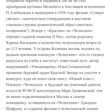
отправили обратно в Мурманск (не он ли стал
прообразом шутника Молибоги в блестящем исполнении
П.Алейникова в вышедшем в 1936 году фильме «Семеро
смелых», окончательно утвердившим в массовом
сознании героико-романтический образ советских
полярников?). Вскоре с «Красина» на «Челюскин»
перешёл судовой инженер П.Расс, потом родилась
Карина Васильева и количество челюскинцев возросло
до 113 человек. У острова Колючин восемь человек по
разным причинам покинули «Челюскин»: кто-то спешил
вернуться на учебу в институт; известный поэт, автор
нашумевшей «Улялаевщины» Илья Сельвинский
променял будущий орден Красной Звезды на участие в
конкурсе, куда он повез свою пьесу «Новый класс».
Покинул «Челюскин» и будущий заслуженный деятель
искусств РСФСР кинооператор Марк Трояновский, тем
не менее подключившийся в Москве к своему
помощнику, оставшемуся на «Челюскине» Аркадию
Шафрану, в создании фильма о челюскинской эпопее.