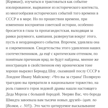
[
Корякин
]), изучаться и трактоваться как событие
изолированное, вырванное из исторического контекста,
из многообразия исторических событий того времени в
СССР и в мире. Но по прошествии времени, при
изменении восприятия советской истории, особенно
бросается в глаза та пропагандистская, выходящая за
рамки разумного, кампания, развернутая вокруг этого,
пусть и неординарного события. Впрочем, удивляла она
и современников. Свидетельства этого удивления наших
соотечественников, да ещё с критическим оттенком, по
понятным причинам вряд ли будут найдены, мнение же
иностранцев в свойственном ему ироническом тоне
хорошо выразил Бернард Шоу, сказавший послу СССР в
Лондоне Ивану Майскому: «Что вы за страна! Полярную
трагедию вы превратили в национальное торжество, на
роль главного героя ледовой драмы нашли настоящего
Деда Мороза с большой бородой. Уверяю Вас, что борода
Шмидта завоевала вам тысячи новых друзей» (
цит. по
[
Волков, c. 505
]). Это часто цитируемое высказывание