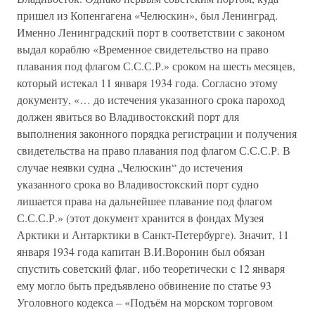
пришел из Копенгагена «Челюскин», был Ленинград.
Именно Ленинградский порт в соответствии с законом
выдал кораблю «Временное свидетельство на право
плавания под флагом С.С.С.Р.» сроком на шесть месяцев,
который истекал 11 января 1934 года. Согласно этому
документу, «… до истечения указанного срока пароход
должен явиться во Владивостокский порт для
выполнения законного порядка регистрации и получения
свидетельства на право плавания под флагом С.С.С.Р. В
случае неявки судна „Челюскин“ до истечения
указанного срока во Владивостокский порт судно
лишается права на дальнейшее плавание под флагом
С.С.С.Р.» (этот документ хранится в фондах Музея
Арктики и Антарктики в Санкт-Петербурге). Значит, 11
января 1934 года капитан В.И.Воронин был обязан
спустить советский флаг, ибо теоретически с 12 января
ему могло быть предъявлено обвинение по статье 93
Уголовного кодекса – «Подъём на морском торговом