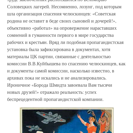
Соловецких лагерей. Несомненно, лозунг, под которым
шла организация спасения челюскинцев: «Советская
родина не оставит в беде своих сыновей и дочерей!»,
объективно «работал» на опровержение нараставших
сомнений в гуманности первого в мире государства
рабочих и крестьян. Вряд ли подобная пропагандистская
установка была зафиксирована в документах, хотя
материалы ЦК партии, связанные с деятельностью
комиссии В.В.Куйбышева по спасению челюскинцев, как
и документы самой комиссии, насколько известно, в
архивах пока не искались и не анализировались.
Ироничное «Борода Шмидта завоевала Вам тысячи
новых друзей!» отражало реальность: успех
беспрецедентной пропагандистской компании.