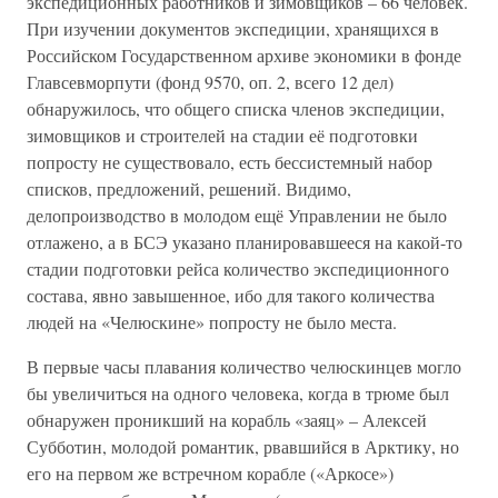
экспедиционных работников и зимовщиков – 66 человек.
При изучении документов экспедиции, хранящихся в
Российском Государственном архиве экономики в фонде
Главсевморпути (фонд 9570, оп. 2, всего 12 дел)
обнаружилось, что общего списка членов экспедиции,
зимовщиков и строителей на стадии её подготовки
попросту не существовало, есть бессистемный набор
списков, предложений, решений. Видимо,
делопроизводство в молодом ещё Управлении не было
отлажено, а в БСЭ указано планировавшееся на какой-то
стадии подготовки рейса количество экспедиционного
состава, явно завышенное, ибо для такого количества
людей на «Челюскине» попросту не было места.
В первые часы плавания количество челюскинцев могло
бы увеличиться на одного человека, когда в трюме был
обнаружен проникший на корабль «заяц» – Алексей
Субботин, молодой романтик, рвавшийся в Арктику, но
его на первом же встречном корабле («Аркосе»)