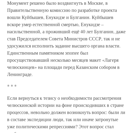
Монумент решено было воздвигнуть в Москве, в
Правительственную комиссию по разработке проекта
вошли Куйбышев, Енукидзе и Булганин. Куйбышев
вскоре умер естественной смертью, Енукидзе –
насильственной, а проживший ещё 40 лет Булганин, даже
став Председателем Совета Министров СССР, так и не
удосужился исполнить задание высшего органа власти.
Единственным памятником эпопее был
просуществовавший несколько месяцев макет «Лагеря
челюскинцев» на площади перед Казанским собором в
Ленинграде.
* * *
Если вернуться к тезису о необходимости рассмотрения
челюскинской истории на фоне происходивших в стране
процессов, невольно должен возникнуть вопрос: были ли
в составе экспедиции люди, так или иначе затронутые
уже политическими репрессиями? Этот вопрос стал