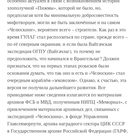
особенно актуален в связи с возникновением истории
злополучной «Пижмы», которой не было, но,
предполагая хотя бы минимальную добросовестность
мифотворцев, могли же быть заключённые и на самом
«Челюскине», вероятнее всего – строители. Как раз в это
время ГУЛАГ стал расползаться по стране, прежде всего –
по её северным окраинам, и если была Вайгачская
экспедиция ОГПУ (Вайгачлаг), то почему не
предположить, что начинался и Врангельлаг? Должен
признаться, что на первых этапах розысков были
основания думать, что так оно и есть и «Челюскин» стал
очередным кораблём-«зековозом». Однако, к счастью, эта
версия не получила дальнейшего развития. Все
приводимые ниже сведения излагаются по материалам
архивов ФСБ и МВД, полученным НИПЦ «Мемориал», с
привлечением материалов архивных дел, связанных с
экспедицией «Челюскина», в фонде Управления
Главсевморпути, архива наградного сектора ЦИК СССР
в Государственном архиве Российской Федерации (ГАРФ,