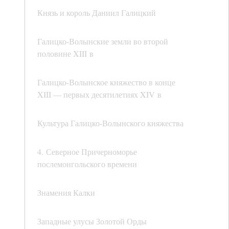
Князь и король Даниил Галицкий
Галицко-Волынские земли во второй
половине XIII в
Галицко-Волынское княжество в конце
XIII — первых десятилетиях XIV в
Культура Галицко-Волынского княжества
4. Северное Причерноморье
послемонгольского времени
Знамения Калки
Западные улусы Золотой Орды