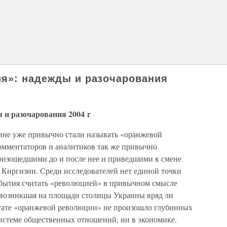
я»: надежды и разочарования
 и разочарования 2004 г
ине уже привычно стали называть «оранжевой
омментаторов и аналитиков так же привычно
оизошедшими до и после нее и приведшими к смене
 Киргизии. Среди исследователей нет единой точки
обытия считать «революцией» в привычном смысле
а, возникшая на площади столицы Украины вряд ли
ьтате «оранжевой революции» не произошло глубинных
системе общественных отношений, ни в экономике.