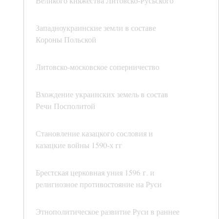
Великого княжества Литовско-Русьского
Западноукраинские земли в составе
Короны Польской
Литовско-московское соперничество
Вхождение украинских земель в состав
Речи Посполитой
Становление казацкого сословия и
казацкие войны 1590-х гг
Брестская церковная уния 1596 г. и
религиозное противостояние на Руси
Этнополитическое развитие Руси в раннее