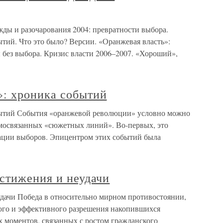
жды и разочарования 2004: превратности выбора.
тий. Что это было? Версии. «Оранжевая власть»:
 без выбора. Кризис власти 2006–2007. «Хороший»,
: хроника событий
бытий События «оранжевой революции» условно можно
имосвязанных «сюжетных линий». Во-первых, это
ации выборов. Эпицентром этих событий была
стижения и неудачи
удачи Победа в относительно мирном противостоянии,
ого и эффективного разрешения накопившихся
 моментов, связанных с ростом гражданского