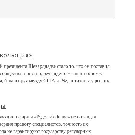
еволюция»
 президента Шеварднадзе стало то, что он поставил
 общества, понятно, речь идет о «вашингтонском
я, балансируя между США и РФ, потихоньку решать
ды
 аукцион фирмы «Рудольф Лепке» не оправдал
вердил правоту специалистов, точность их
ода не гарантируют государству регулярных