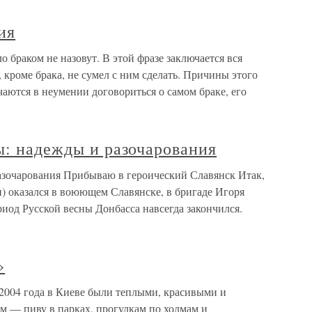
ия
 браком не назовут. В этой фразе заключается вся
, кроме брака, не сумел с ним сделать. Причины этого
аются в неумении договориться о самом браке, его
ы: надежды и разочарования
разочарования Прибываю в героический Славянск Итак,
и) оказался в воюющем Славянске, в бригаде Игоря
иод Русской весны Донбасса навсегда закончился.
»
2004 года в Киеве были теплыми, красивыми и
 — пиву в парках, прогулкам по холмам и