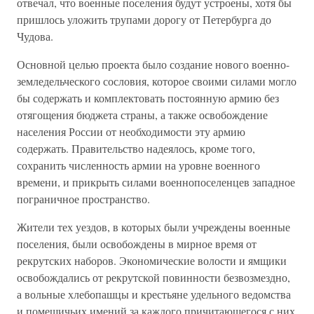
отвечал, что военные поселения будут устроены, хотя бы
пришлось уложить трупами дорогу от Петербурга до
Чудова.
Основной целью проекта было создание нового военно-
земледельческого сословия, которое своими силами могло
бы содержать и комплектовать постоянную армию без
отягощения бюджета страны, а также освобождение
населения России от необходимости эту армию
содержать. Правительство надеялось, кроме того,
сохранить численность армии на уровне военного
времени, и прикрыть силами военнопоселенцев западное
пограничное пространство.
Жители тех уездов, в которых были учреждены военные
поселения, были освобождены в мирное время от
рекрутских наборов. Экономические волости и ямщики
освобождались от рекрутской повинности безвозмездно,
а вольные хлебопашцы и крестьяне удельного ведомства
и помещичьих имений за каждого причитающегося с них