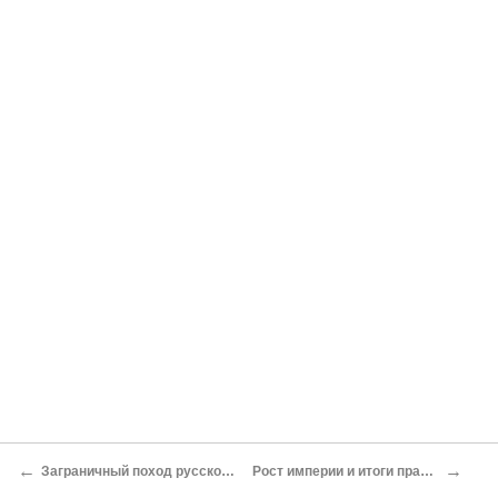
←
→
Заграничный поход русской армии
Рост империи и итоги правления