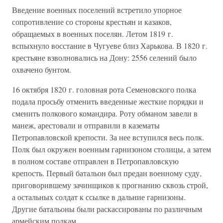
Введение военных поселений встретило упорное
сопротивление со стороны крестьян и казаков,
обращаемых в военных поселян. Летом 1819 г.
вспыхнуло восстание в Чугуеве близ Харькова. В 1820 г.
крестьяне взволновались на Дону: 2556 селений было
охвачено бунтом.
16 октября 1820 г. головная рота Семеновского полка
подала просьбу отменить введенные жесткие порядки и
сменить полкового командира. Роту обманом завели в
манеж, арестовали и отправили в казематы
Петропавловской крепости. За нее вступился весь полк.
Полк был окружен военным гарнизоном столицы, а затем
в полном составе отправлен в Петропавловскую
крепость. Первый батальон был предан военному суду,
приговорившему зачинщиков к прогнанию сквозь строй,
а остальных солдат к ссылке в дальние гарнизоны.
Другие батальоны были раскассированы по различным
армейским полкам.