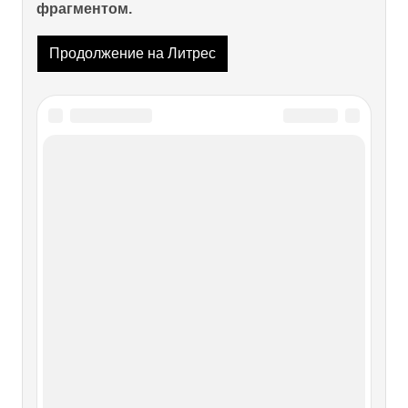
фрагментом.
Продолжение на Литрес
Читайте также
Иеремия
Иеремия Фигура пророка Иеремии возвышается
скорбным силуэтом у конца Первого Иудейского царства.
Хотя в писаниях его нельзя найти каких-либо новых
доктрин (все, чему учил Иеремия, уже было сказано его
предшественниками), все же явление его составило
целую эпоху в истории