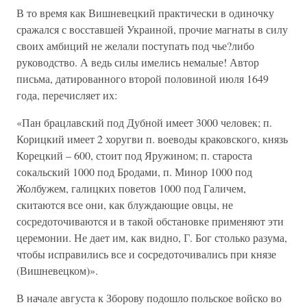
В то время как Вишневецкий практически в одиночку
сражался с восставшей Украиной, прочие магнаты в силу
своих амбиций не желали поступать под чье?либо
руководство. А ведь силы имелись немалые! Автор
письма, датированного второй половиной июля 1649
года, перечисляет их:
«Пан брацлавский под Дубной имеет 3000 человек; п.
Корицкий имеет 2 хоругви п. воеводы краковского, князь
Корецкий – 600, стоит под Яружином; п. староста
сокальский 1000 под Бродами, п. Минор 1000 под
Жолбужем, галицких поветов 1000 под Галичем,
скитаются все они, как блуждающие овцы, не
сосредоточиваются и в такой обстановке применяют эти
церемонии. Не дает им, как видно, Г. Бог столько разума,
чтобы исправились все и сосредоточивались при князе
(Вишневецком)».
В начале августа к Зборову подошло польское войско во