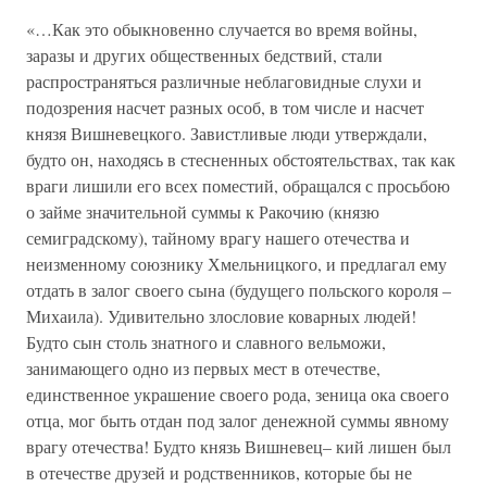
«…Как это обыкновенно случается во время войны,
заразы и других общественных бедствий, стали
распространяться различные неблаговидные слухи и
подозрения насчет разных особ, в том числе и насчет
князя Вишневецкого. Завистливые люди утверждали,
будто он, находясь в стесненных обстоятельствах, так как
враги лишили его всех поместий, обращался с просьбою
о займе значительной суммы к Ракочию (князю
семиградскому), тайному врагу нашего отечества и
неизменному союзнику Хмельницкого, и предлагал ему
отдать в залог своего сына (будущего польского короля –
Михаила). Удивительно злословие коварных людей!
Будто сын столь знатного и славного вельможи,
занимающего одно из первых мест в отечестве,
единственное украшение своего рода, зеница ока своего
отца, мог быть отдан под залог денежной суммы явному
врагу отечества! Будто князь Вишневец– кий лишен был
в отечестве друзей и родственников, которые бы не