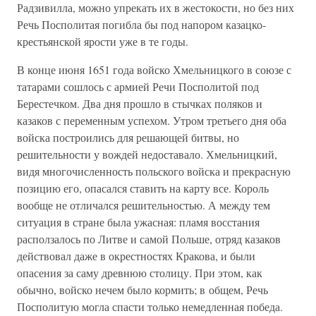
Радзивилла, можно упрекать их в жестокости, но без них
Речь Посполитая погибла бы под напором казацко-
крестьянской ярости уже в те годы.
В конце июня 1651 года войско Хмельницкого в союзе с
татарами сошлось с армией Речи Посполитой под
Берестечком. Два дня прошло в стычках поляков и
казаков с переменным успехом. Утром третьего дня оба
войска построились для решающей битвы, но
решительности у вождей недоставало. Хмельницкий,
видя многочисленность польского войска и прекрасную
позицию его, опасался ставить на карту все. Король
вообще не отличался решительностью. А между тем
ситуация в стране была ужасная: пламя восстания
расползалось по Литве и самой Польше, отряд казаков
действовал даже в окрестностях Кракова, и были
опасения за саму древнюю столицу. При этом, как
обычно, войско нечем было кормить; в общем, Речь
Посполитую могла спасти только немедленная победа.