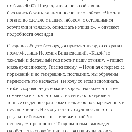
их было 4000). Предводители, не разобравшись,
бросились бежать, за ними поспешило войско. «Что там
поганство сделало с нашим табором, с оставшимися
хоругвями и челядью, описывать излишне», – опускает
подробности очевидец.
Среди всеобщего беспорядка присутствие духа сохранял,
пожалуй, лишь Иеремия Вишневецкий. «Какой?то
тяжелый и фатальный год постиг нашу отчизну, – пишет
князь архиепископу Гнезненскому. – Начиная с первых ее
поражений и до теперешних, последних, мы обречены
переносить это несчастье. Не хочу об этом вспоминать,
чтобы скорбью не умножать скорбь, тем более что я не
сомневаюсь в том, что вы… имеете достоверные и
точные сведения о разгроме столь хорошо снаряженных и
немалых войск. Не могу понять, случилось ли это в
результате божьего гнева или же какой?то
непредусмотренности. Об одном только вынужден
скорбеть, что спокойствие и слава наших народов так