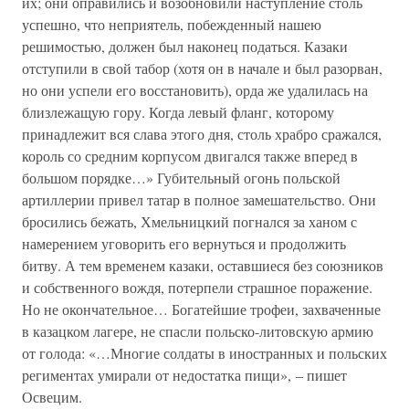
их; они оправились и возобновили наступление столь
успешно, что неприятель, побежденный нашею
решимостью, должен был наконец податься. Казаки
отступили в свой табор (хотя он в начале и был разорван,
но они успели его восстановить), орда же удалилась на
близлежащую гору. Когда левый фланг, которому
принадлежит вся слава этого дня, столь храбро сражался,
король со средним корпусом двигался также вперед в
большом порядке…» Губительный огонь польской
артиллерии привел татар в полное замешательство. Они
бросились бежать, Хмельницкий погнался за ханом с
намерением уговорить его вернуться и продолжить
битву. А тем временем казаки, оставшиеся без союзников
и собственного вождя, потерпели страшное поражение.
Но не окончательное… Богатейшие трофеи, захваченные
в казацком лагере, не спасли польско-литовскую армию
от голода: «…Многие солдаты в иностранных и польских
региментах умирали от недостатка пищи», – пишет
Освецим.