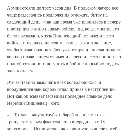
Армии стояли до трех часов дня. В польском лагере все
чаще раздавались предложения отложить битву на
следующий день, «так как время уже клонилось к вечеру
и ветер дул в лицо нашему войску, но, когда мнение это
было высказано, князь Вишневецкий, от имени всего
войска, стоявшего на левом фланге, заявил желание,
чтобы тотчас начинать битву» и отправил посланника «к
королю с заявлением от имени своего и всего воинства о
полной готовности вступить в бой и с просьбою подать
знак к атаке».
Это заставило замолчать всех колеблющихся, и
воодушевленный король отдал приказ к наступлению.
Вот как описывает Освецим последнее славное дело
Иеремии Вишневец– кого:
«…Тотчас грянули трубы и барабаны и сам князь
тронулся с левым флангом, став впереди его с 18
хоругвями… Неприятели также двинулись вперед всей