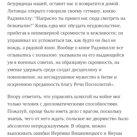
безурядицы нашей, оставит нас и возвратится домой.
Литовцы открыто говорили своему гетману, князю
Радзивиллу: “Напрасно ты привел нас сюда смотреть на
безначалие!” Князь едва мог обуздать неудовольствие,
прибегая к неимоверной скромности и вежливости; он
упрашивал их успокоиться так, как будто он был не
вождь, а рядовой воин. Вообще о князе Радзивилле все
отзывались с похвалою: указывали на его выдающийся
ум в военных советах, на образцовую скромность, на
уменье удержать среди солдат дисциплину и
повиновение, на несокрушимое мужество в битве и
искреннюю преданность благу Речи Посполитой».
Впору отметить, что управлять шляхтой на войне мог
только человек с дипломатическими способностями.
Пожалуй, проще было иметь дело с врагом, поскольку
знаешь, чего от него ждать; польское же дворянство было
абсолютно непредсказуемым. В общем, можно
выискивать ошибки Иеремии Вишневецкого и Януша