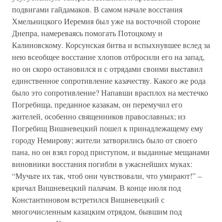
подвигами гайдамаков. В самом начале восстания
Хмельницкого Иеремия был уже на восточной стороне
Днепра, намереваясь помогать Потоцкому и
Калиновскому. Корсунская битва и вспыхнувшее вслед за
нею всеобщее восстание хлопов отбросили его на запад,
но он скоро остановился и с отрядами своими выставил
единственное сопротивление казачеству. Какого же рода
было это сопротивление? Напавши врасплох на местечко
Погребища, преданное казакам, он перемучил его
жителей, особенно священников православных; из
Погребищ Вишневецкий пошел к принадлежащему ему
городу Немирову; жители затворились было от своего
пана, но он взял город приступом, и выданные мещанами
виновники восстания погибли в ужаснейших муках:
“Мучьте их так, чтоб они чувствовали, что умирают!” –
кричал Вишневецкий палачам. В конце июля под
Константиновом встретился Вишневецкий с
многочисленным казацким отрядом, бывшим под