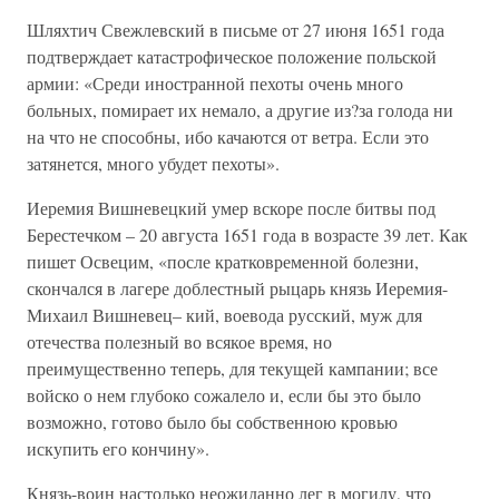
Шляхтич Свежлевский в письме от 27 июня 1651 года
подтверждает катастрофическое положение польской
армии: «Среди иностранной пехоты очень много
больных, помирает их немало, а другие из?за голода ни
на что не способны, ибо качаются от ветра. Если это
затянется, много убудет пехоты».
Иеремия Вишневецкий умер вскоре после битвы под
Берестечком – 20 августа 1651 года в возрасте 39 лет. Как
пишет Освецим, «после кратковременной болезни,
скончался в лагере доблестный рыцарь князь Иеремия-
Михаил Вишневец– кий, воевода русский, муж для
отечества полезный во всякое время, но
преимущественно теперь, для текущей кампании; все
войско о нем глубоко сожалело и, если бы это было
возможно, готово было бы собственною кровью
искупить его кончину».
Князь-воин настолько неожиданно лег в могилу, что