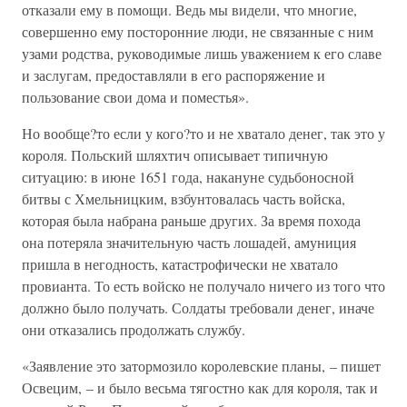
отказали ему в помощи. Ведь мы видели, что многие,
совершенно ему посторонние люди, не связанные с ним
узами родства, руководимые лишь уважением к его славе
и заслугам, предоставляли в его распоряжение и
пользование свои дома и поместья».
Но вообще?то если у кого?то и не хватало денег, так это у
короля. Польский шляхтич описывает типичную
ситуацию: в июне 1651 года, накануне судьбоносной
битвы с Хмельницким, взбунтовалась часть войска,
которая была набрана раньше других. За время похода
она потеряла значительную часть лошадей, амуниция
пришла в негодность, катастрофически не хватало
провианта. То есть войско не получало ничего из того что
должно было получать. Солдаты требовали денег, иначе
они отказались продолжать службу.
«Заявление это затормозило королевские планы, – пишет
Освецим, – и было весьма тягостно как для короля, так и