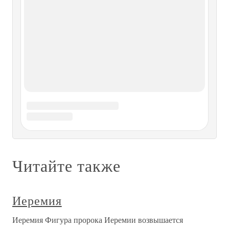
48. ВАСИЛИЙ I ЯРОСЛАВИЧ,
князь костромской, потом великий
князь владимирский
48. ВАСИЛИЙ I ЯРОСЛАВИЧ, князь костромской,
потом великий князь владимирский «мезиный»
(меньшой) сын Ярослава II Всеволодовича, великого
князя киевского и владимирского, от второго брака с
Ростиславой-Феодосией Мстиславовной (в иночестве
Евфросиния), дочерью Мстислава
139. МИХАИЛ II ЯРОСЛАВИЧ,
князь тверской и потом великий
князь владимирский
139. МИХАИЛ II ЯРОСЛАВИЧ, князь тверской и потом
великий князь владимирский сын Ярослава III