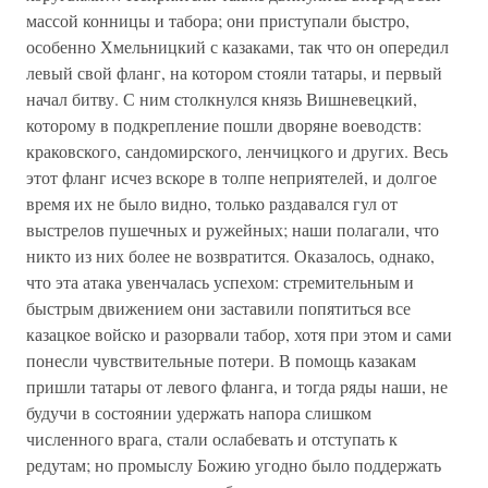
массой конницы и табора; они приступали быстро,
особенно Хмельницкий с казаками, так что он опередил
левый свой фланг, на котором стояли татары, и первый
начал битву. С ним столкнулся князь Вишневецкий,
которому в подкрепление пошли дворяне воеводств:
краковского, сандомирского, ленчицкого и других. Весь
этот фланг исчез вскоре в толпе неприятелей, и долгое
время их не было видно, только раздавался гул от
выстрелов пушечных и ружейных; наши полагали, что
никто из них более не возвратится. Оказалось, однако,
что эта атака увенчалась успехом: стремительным и
быстрым движением они заставили попятиться все
казацкое войско и разорвали табор, хотя при этом и сами
понесли чувствительные потери. В помощь казакам
пришли татары от левого фланга, и тогда ряды наши, не
будучи в состоянии удержать напора слишком
численного врага, стали ослабевать и отступать к
редутам; но промыслу Божию угодно было поддержать