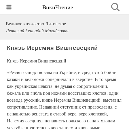
ВикиЧтение
Великое княжество Литовское
Левицкий Геннадий Михайлович
Князь Иеремия Вишневецкий
Князь Иеремия Вишневецкий
«Резня господствовала на Украйне, и среди этой бойни
казаки и вельможи соперничали в зверстве. В то время
как украинская шляхта, не думая о сопротивлении,
бежала или гибла под ножами восставших хлопов, один
воевода русский, князь Иеремия Вишневецкий, выставил
сопротивление. Недавний отступник от православия, с
ненавистью ренегата к старой вере, вере хлопской,
Иеремия соединял ненависть польского пана к хлопам,
усугубленную теперь восстанием и кровавыми