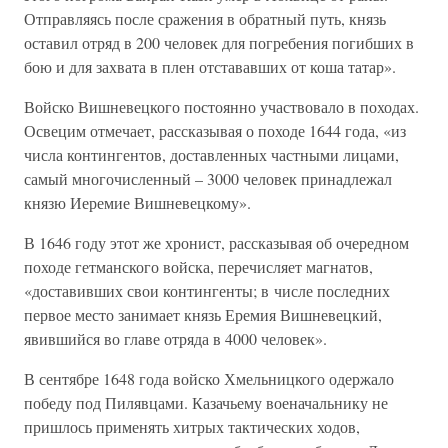
Отправляясь после сражения в обратный путь, князь
оставил отряд в 200 человек для погребения погибших в
бою и для захвата в плен отстававших от коша татар».
Войско Вишневецкого постоянно участвовало в походах.
Освецим отмечает, рассказывая о походе 1644 года, «из
числа контингентов, доставленных частными лицами,
самый многочисленный – 3000 человек принадлежал
князю Иеремие Вишневецкому».
В 1646 году этот же хронист, рассказывая об очередном
походе гетманского войска, перечисляет магнатов,
«доставивших свои контингенты; в числе последних
первое место занимает князь Еремия Вишневецкий,
явившийся во главе отряда в 4000 человек».
В сентябре 1648 года войско Хмельницкого одержало
победу под Пилявцами. Казачьему военачальнику не
пришлось применять хитрых тактических ходов,