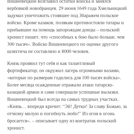
Вишневецкий возглавил остатки войска и занялся
вербовкой новобранцев. 29 июня 1649 года Хмельницкий
задумал уничтожить стоявшее под Збаражем польское
войско. Кроме казаков, полякам противостояли татары и
прибывшие на помощь запорожцам донцы – польский
хронист пишет, что «способных к бою было больше, чем
300 тысяч». Войско Вишневецкого по оценке другого
шляхтича не составляло и 8000 человек.
Князь проявил тут себя и как талантливый
фортификатор; он окружил лагерь огромными валами,
«которые по размерам годились для 100 тысяч войска».
Более месяца осажденные отражали атаки татарско-
казацкой армии и сами совершали успешные вылазки.
Вишневецкий был всегда на самых трудных участках.
«Князь… впереди кричит: “Эй! Детки! За славу Божью, за
отчизну милую и погибнуть любо!” Из огня в огонь
бросается», – описывает одну из контратак польский
хронист.