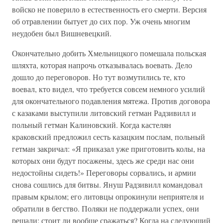
войско не поверило в естественность его смерти. Версия
об отравлении бытует до сих пор. Уж очень многим
неудобен был Вишневецкий.
Окончательно добить Хмельницкого помешала польская
шляхта, которая напрочь отказывалась воевать. Дело
дошло до переговоров. Но тут возмутились те, кто
воевал, кто видел, что требуется совсем немного усилий
для окончательного подавления мятежа. Против договора
с казаками выступили литовский гетман Радзивилл и
польный гетман Калиновский. Когда кастелян
краковский предложил сесть казацким послам, польный
гетман закричал: «Я приказал уже приготовить колы, на
которых они будут посажены, здесь же среди нас они
недостойны сидеть!» Переговоры сорвались, и армии
снова сошлись для битвы. Януш Радзивилл командовал
правым крылом; его литовцы опрокинули неприятеля и
обратили в бегство. Поляки не поддержали успех, они
решали: стоит ли вообще сражаться? Когда на следующий