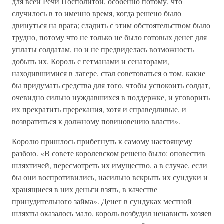
для всей Речи Посполитой, особенно потому, что
случилось в то именно время, когда решено было
двинуться на врага; сладить с этим обстоятельством было
трудно, потому что не только не было готовых денег для
уплаты солдатам, но и не предвиделась возможность
добыть их. Король с гетманами и сенаторами,
находившимися в лагере, стал советоваться о том, какие
бы придумать средства для того, чтобы успокоить солдат,
очевидно сильно нуждавшихся в поддержке, и уговорить
их прекратить пререкания, хотя и справедливые, и
возвратиться к должному повиновению власти».
Королю пришлось прибегнуть к самому настоящему
разбою. «В совете королевском решено было: оповестив
шляхтичей, пересмотреть их имущество, а в случае, если
бы они воспротивились, насильно вскрыть их сундуки и
хранящиеся в них деньги взять, в качестве
принудительного займа». Денег в сундуках местной
шляхты оказалось мало, король возбудил ненависть хозяев