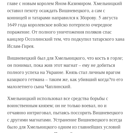
главе с новым королем Яном-Казимиром. Хмельницкий
оставил пехоту осаждать Вишневецкого, а сам с
конницей и татарами направился к Зборову. 5 августа
1649 года королевское войско потерпело очередное
поражение. От полного уничтожения поляков спас
канцлер Оссолинский тем, что подкупил татарского хана
Ислам-Гирея.
Вишневецкий был для Хмельницкого, что кость в горле;
он понимал, пока жив этот магнат – ему не добиться
полного успеха на Украине. Князь стал личным врагом
казацкого гетмана – таким же, как убивший когда?то его
малолетнего сына Чаплинский.
Хмельницкий использовал все средства борьбы с
воинственным князем; он не только воевал, но и
отчаянно интриговал, пытаясь поссорить Вишневецкого
с другими магнатами. Устранение Вишневецкого всегда
было для Хмельницкого одним из главнейших условий