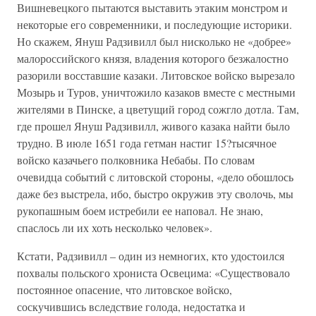
Вишневецкого пытаются выставить этаким монстром и
некоторые его современники, и последующие историки.
Но скажем, Януш Радзивилл был нисколько не «добрее»
малороссийского князя, владения которого безжалостно
разорили восставшие казаки. Литовское войско вырезало
Мозырь и Туров, уничтожило казаков вместе с местными
жителями в Пинске, а цветущий город сожгло дотла. Там,
где прошел Януш Радзивилл, живого казака найти было
трудно. В июле 1651 года гетман настиг 15?тысячное
войско казачьего полковника Небабы. По словам
очевидца событий с литовской стороны, «дело обошлось
даже без выстрела, ибо, быстро окружив эту сволочь, мы
рукопашным боем истребили ее наповал. Не знаю,
спаслось ли их хоть несколько человек».
Кстати, Радзивилл – один из немногих, кто удостоился
похвалы польского хрониста Освецима: «Существовало
постоянное опасение, что литовское войско,
соскучившись вследствие голода, недостатка и