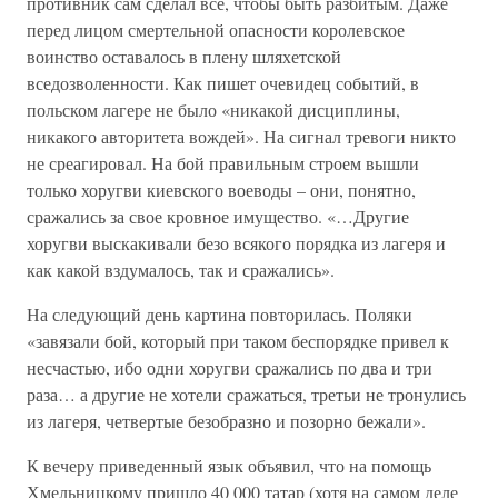
противник сам сделал все, чтобы быть разбитым. Даже
перед лицом смертельной опасности королевское
воинство оставалось в плену шляхетской
вседозволенности. Как пишет очевидец событий, в
польском лагере не было «никакой дисциплины,
никакого авторитета вождей». На сигнал тревоги никто
не среагировал. На бой правильным строем вышли
только хоругви киевского воеводы – они, понятно,
сражались за свое кровное имущество. «…Другие
хоругви выскакивали безо всякого порядка из лагеря и
как какой вздумалось, так и сражались».
На следующий день картина повторилась. Поляки
«завязали бой, который при таком беспорядке привел к
несчастью, ибо одни хоругви сражались по два и три
раза… а другие не хотели сражаться, третьи не тронулись
из лагеря, четвертые безобразно и позорно бежали».
К вечеру приведенный язык объявил, что на помощь
Хмельницкому пришло 40 000 татар (хотя на самом деле