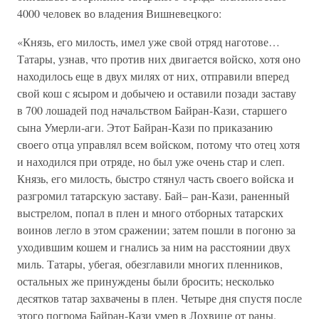
4000 человек во владения Вишневецкого:
«Князь, его милость, имел уже свой отряд наготове…
Татары, узнав, что против них двигается войско, хотя оно
находилось еще в двух милях от них, отправили вперед
свой кош с ясыром и добычею и оставили позади заставу
в 700 лошадей под начальством Байран-Кази, старшего
сына Умерли-аги. Этот Байран-Кази по приказанию
своего отца управлял всем войском, потому что отец хотя
и находился при отряде, но был уже очень стар и слеп.
Князь, его милость, быстро стянул часть своего войска и
разгромил татарскую заставу. Бай– ран-Кази, раненный
выстрелом, попал в плен и много отборных татарских
воинов легло в этом сражении; затем пошли в погоню за
уходившим кошем и гнались за ним на расстоянии двух
миль. Татары, убегая, обезглавили многих пленников,
остальных же принуждены были бросить; несколько
десятков татар захвачены в плен. Четыре дня спустя после
этого погрома Байран-Кази умер в Лохвице от раны.