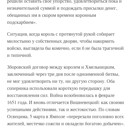
решили оставить свое упорство, удовлетвориться пока и
незначительной суммой и подождать присылки денег,
обещанных им в скором времени коронным
подскарбием».
Ситуация, когда король с протянутой рукой собирает
милостыню у собственных дворян, чтобы накормить
войско, выглядела бы комично, если б не была трагичной
и типичной.
Зборовский договор между королем и Хмельницким,
заключенный через три дня после одноименной битвы,
не мог удовлетворить ни ту, ни другую сторону. Оба
соперника использовали короткую передышку для
восстановления сил. Война возобновилась в феврале
1651 года. И вновь отличается Вишневецкий: как своими
успешными действиями, так и жестокостью. По словам
Освецима, 5 марта в Ямполе «перерезали поголовно всех
жителей, местечко сожгли и овладели богатою добычею».