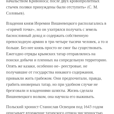
начальством Кривоноса; после двух кровопролитных
стычек поляки принуждены были отступить» (С. М.
Соловьев).
Владения князя Иеремии Вишневецкого располагались в
«горячей точке», но он ухитрялся получать с земель
баснословный доход и содержать собственную
превосходную армию в три-четыре тысячи человек, а то и
больше. Без нее князь просто не смог бы существовать.
Ежегодно отряды крымских татар отправлялись на
поиски добычи и пленных на сопредельную территорию.
Опять же казаки, особенно не– реестровые, не
получавшие от государства никакого содержания,
привыкли жить грабежом. Они предпочитали, правда,
грабить иноверных татар, но при удобном случае не
брезговали и владениями шляхты. Жизнь сделала
Вишневецкого волком, она научила его выживать.
Польский хронист Станислав Освецим под 1643 годом
описывает вторжение татарского отряда численностью