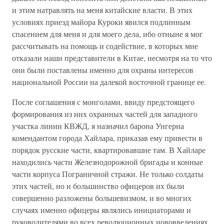
и этим натравлять на меня китайские власти. В этих
условиях приезд майора Куроки явился подлинным
спасением для меня и для моего дела, ибо отныне я мог
рассчитывать на помощь и содействие, в которых мне
отказали наши представители в Китае, несмотря на то что
они были поставлены именно для охраны интересов
национальной России на далекой восточной границе ее.
После соглашения с монголами, ввиду предстоящего
формирования из них охранных частей для западного
участка линии КВЖД, я назначил барона Унгерна
комендантом города Хайлара, приказав ему привести в
порядок русские части, квартировавшие там. В Хайларе
находились части Железнодорожной бригады и конные
части корпуса Пограничной стражи. Не только солдаты
этих частей, но и большинство офицеров их были
совершенно разложены большевизмом, и во многих
случаях именно офицеры являлись инициаторами и
руководителями во всех революционных нововведениях