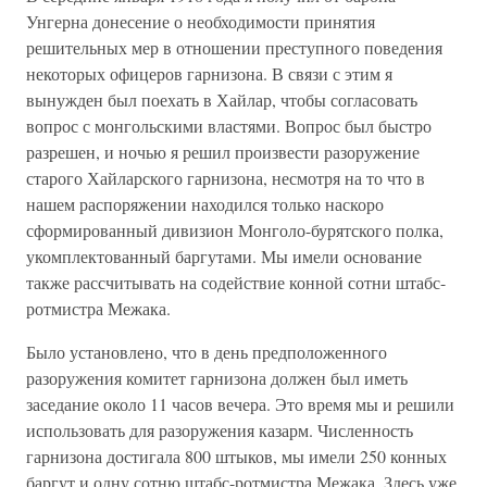
Унгерна донесение о необходимости принятия
решительных мер в отношении преступного поведения
некоторых офицеров гарнизона. В связи с этим я
вынужден был поехать в Хайлар, чтобы согласовать
вопрос с монгольскими властями. Вопрос был быстро
разрешен, и ночью я решил произвести разоружение
старого Хайларского гарнизона, несмотря на то что в
нашем распоряжении находился только наскоро
сформированный дивизион Монголо-бурятского полка,
укомплектованный баргутами. Мы имели основание
также рассчитывать на содействие конной сотни штабс-
ротмистра Межака.
Было установлено, что в день предположенного
разоружения комитет гарнизона должен был иметь
заседание около 11 часов вечера. Это время мы и решили
использовать для разоружения казарм. Численность
гарнизона достигала 800 штыков, мы имели 250 конных
баргут и одну сотню штабс-ротмистра Межака. Здесь уже