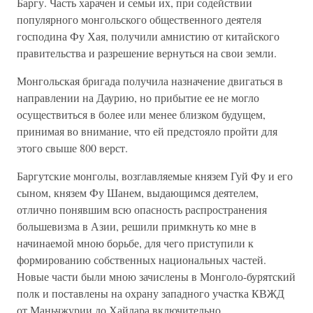
Баргу. Часть харачен и семьи их, при содействии
популярного монгольского общественного деятеля
господина Фу Хая, получили амнистию от китайского
правительства и разрешение вернуться на свои земли.
Монгольская бригада получила назначение двигаться в
направлении на Даурию, но прибытие ее не могло
осуществиться в более или менее близком будущем,
принимая во внимание, что ей предстояло пройти для
этого свыше 800 верст.
Баргутские монголы, возглавляемые князем Гуй Фу и его
сыном, князем Фу Шанем, выдающимся деятелем,
отлично понявшим всю опасность распространения
большевизма в Азии, решили примкнуть ко мне в
начинаемой мною борьбе, для чего приступили к
формированию собственных национальных частей.
Новые части были мною зачислены в Монголо-бурятский
полк и поставлены на охрану западного участка КВЖД
от Маньчжурии до Хайлара включительно.