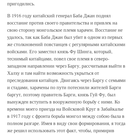
пригодились.
В 1916 году китайский генерал Баба Джан поднял
восстание против своего правительства и привлек на
свою сторону монгольское племя харачен. Восстание не
удалось, так как Баба Джан был убит в одном из первых
же столкновений повстанцев с регулярными китайскими
войсками. Его заместил князь Фу Шинга, который,
теснимый китайцами, повел свое племя в северо-
западном направлении через Баргу, рассчитывая выйти в
Халху и там найти возможность укрыться от
преследования китайцев. Двигаясь через Баргу с семьями
и стадами, харачены по пути потеснили жителей Барги
баргут, поэтому правитель Барги, князь Гуй Фу, был
вынужден вступить в вооруженную борьбу с ними. Ко
времени моего приезда на Войсковой Круг в Забайкалье
в 1917 году с фронта борьба монгол между собою была в
полном разгаре. Имея в виду свои формирования, я тогда
же решил использовать этот факт, чтобы, примирив