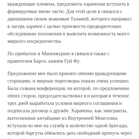
враждующие племена, предложить хараченам вступить в
формируемые мною части. Для этой цели я связался с
давнишним своим знакомым Таламой, которого направил
в лагерь харачен с целью произвести предварительно
обследование положения и выяснить возможность моего
мирного посредничества.
По прибытии в Маньчжурию я связался также с
правителем Барги, князем Гуй Фу.
Предложение мое было принято обеими враждующими
сторонами, и мирные переговоры пошли очень успешно.
Была созвана конференция, на которой, по предложению
обеих сторон, председательствовал я и которая в течение
трех дней выработала условия мирного соглашения и
подписала договор о дружбе. Харачены, как эмигранты,
вытесненные китайцами из Внутренней Монголии,
вступали ко мне на службу в количестве одной бригады,
которой баргуты обязались дать свободный пропуск через