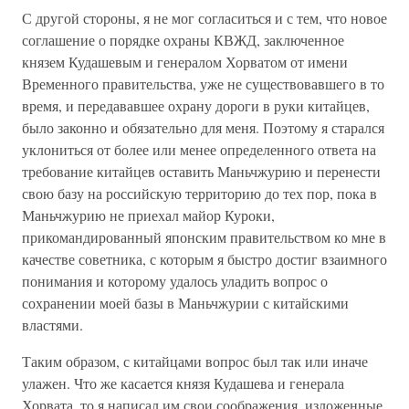
С другой стороны, я не мог согласиться и с тем, что новое
соглашение о порядке охраны КВЖД, заключенное
князем Кудашевым и генералом Хорватом от имени
Временного правительства, уже не существовавшего в то
время, и передававшее охрану дороги в руки китайцев,
было законно и обязательно для меня. Поэтому я старался
уклониться от более или менее определенного ответа на
требование китайцев оставить Маньчжурию и перенести
свою базу на российскую территорию до тех пор, пока в
Маньчжурию не приехал майор Куроки,
прикомандированный японским правительством ко мне в
качестве советника, с которым я быстро достиг взаимного
понимания и которому удалось уладить вопрос о
сохранении моей базы в Маньчжурии с китайскими
властями.
Таким образом, с китайцами вопрос был так или иначе
улажен. Что же касается князя Кудашева и генерала
Хорвата, то я написал им свои соображения, изложенные