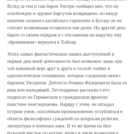
Вслед за тем и сам барон Унгерн сообщил мне, что он
освобожден и оружие баргутам возвращено, но ввиду
наличия сильного китайского гарнизона в Бухэду он не
считает возможным оставаться там далее. На другой день
барон со своим отрядом и с посланным на выручку ему
«броневиком» вернулся в Хайлар.
Успех самых фантастических наших выступлений в
первые дни моей деятельности был возможен лишь при
той взаимной вере друг в друга и тесной спайке в
идеологическом отношении, которые соединяли меня с
бароном Унгерном. Доблесть Романа Федоровича была из
ряда вон выходящей. Легендарные рассказы о его
подвигах на Германском и гражданском фронтах
поистине неисчерпаемы. Наряду с этим, он обладал
острым умом, способным проникновенно углубляться в
область философских суждений по вопросам религии,
литературы и военных наук. В то же время он был
большой мистик по натуре; верил в закон возмездия и