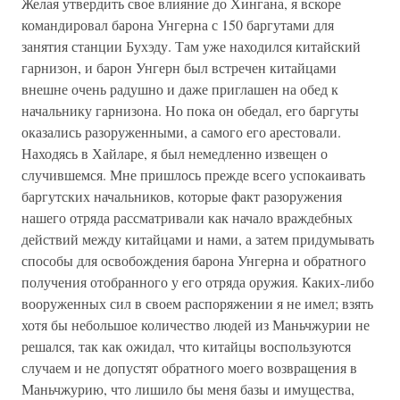
Желая утвердить свое влияние до Хингана, я вскоре
командировал барона Унгерна с 150 баргутами для
занятия станции Бухэду. Там уже находился китайский
гарнизон, и барон Унгерн был встречен китайцами
внешне очень радушно и даже приглашен на обед к
начальнику гарнизона. Но пока он обедал, его баргуты
оказались разоруженными, а самого его арестовали.
Находясь в Хайларе, я был немедленно извещен о
случившемся. Мне пришлось прежде всего успокаивать
баргутских начальников, которые факт разоружения
нашего отряда рассматривали как начало враждебных
действий между китайцами и нами, а затем придумывать
способы для освобождения барона Унгерна и обратного
получения отобранного у его отряда оружия. Каких-либо
вооруженных сил в своем распоряжении я не имел; взять
хотя бы небольшое количество людей из Маньчжурии не
решался, так как ожидал, что китайцы воспользуются
случаем и не допустят обратного моего возвращения в
Маньчжурию, что лишило бы меня базы и имущества,