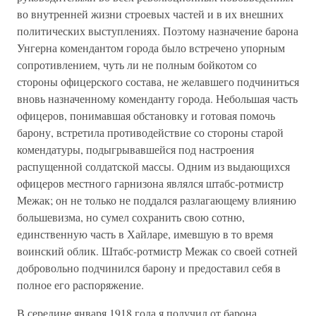
во внутренней жизни строевых частей и в их внешних
политических выступлениях. Поэтому назначение барона
Унгерна комендантом города было встречено упорным
сопротивлением, чуть ли не полным бойкотом со
стороны офицерского состава, не желавшего подчиниться
вновь назначенному коменданту города. Небольшая часть
офицеров, понимавшая обстановку и готовая помочь
барону, встретила противодействие со стороны старой
комендатуры, подыгрывавшейся под настроения
распущенной солдатской массы. Одним из выдающихся
офицеров местного гарнизона являлся штабс-ротмистр
Межак; он не только не поддался разлагающему влиянию
большевизма, но сумел сохранить свою сотню,
единственную часть в Хайларе, имевшую в то время
воинский облик. Штабс-ротмистр Межак со своей сотней
добровольно подчинился барону и предоставил себя в
полное его распоряжение.
В середине января 1918 года я получил от барона