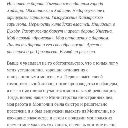
Назначение барона Унгерна комендантом города
Хайлара. Обстановка в Хайларе. Недоразумение с
офицерами гарнизона. Разоружение Хайларсхого
гарнизона. Нервность китайских властей. Инцидент в
Бухэду. Разоружение баргут и арест барона Унгерна.
Мой первый «броневик». Мои отношения с бароном.
Личность барона и его своеобразность. Арест и
расстрел д-ра Григорьева. Взгляд на религию.
Выше я указывал на то обстоятельство, что с юных лет у
меня установились хорошие отношения с
приграничными монголами. Первые шаги своей
самостоятельной жизни, после производства в офицеры,
я начал с активного участия в монгольской революции.
Тогда, волею нашего Министерства иностранных дел,
моя работа в Монголии была быстро и решительно
пресечена и я был вынужден выехать из Монголии, но
кое-какие знакомства и связи с вождями монгольских
племен мне удалось сохранить, и теперь они мне очень