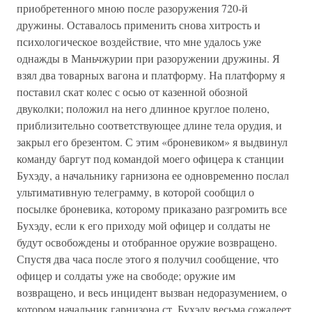
приобретенного мною после разоружения 720-й
дружины. Оставалось применить снова хитрость и
психологическое воздействие, что мне удалось уже
однажды в Маньчжурии при разоружении дружины. Я
взял два товарных вагона и платформу. На платформу я
поставил скат колес с осью от казенной обозной
двуколки; положил на него длинное круглое полено,
приблизительно соответствующее длине тела орудия, и
закрыл его брезентом. С этим «броневиком» я выдвинул
команду баргут под командой моего офицера к станции
Бухэду, а начальнику гарнизона ее одновременно послал
ультимативную телеграмму, в которой сообщил о
посылке броневика, которому приказано разгромить все
Бухэду, если к его приходу мой офицер и солдаты не
будут освобождены и отобранное оружие возвращено.
Спустя два часа после этого я получил сообщение, что
офицер и солдаты уже на свободе; оружие им
возвращено, и весь инцидент вызван недоразумением, о
котором начальник гарнизона ст. Бухэду весьма сожалеет.