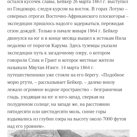
остался кусочек славы, Бейкер 26 марта 1863 г. выступил
из Гондокоро, следуя курсом на восток. В горах Лотуко –
северных отрогах Восточно-Африканского плоскогорья –
экспедиции пришлось надолго задержаться, пережидая
сезон дождей. Только в начале января 1864 г. Бейкер
двинулся на юг и в конце месяца вышел к истокам Нила
недалеко от порогов Карума. Здесь туземцы указали
экспедиции путь к загадочному озеру, о котором
говорили Спик и Грант и которое местные жители
называли Мвутан-Нзиге. 14 марта 1864 г.
путешественники уже стояли на его берегу. «Подобное
морю ртути, – рассказывает Бейкер, – далеко внизу
лежало огромное водное пространство – безграничная
гладь, уходящая на юг и юго-запад, сверкая на
полуденном солнце; на западе же, на расстоянии
пятидесяти или шестидесяти миль, синие горы
вздымались из глубин озера на высоту около 7000 футов
над его уровнем».