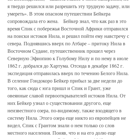
я твердо решился или разрешить эту трудную задачу, или
умереть». В этом опасном путешествии Бейкера
сопровождала его жена. Бейкер знал, что как раз в это
время Спик с побережья Восточной Африки отправился
на поиски истоков Нила, и решил пойти ему навстречу с
севера. Поднявшись вверх по Атбаре – притоку Нила в
Восточном Судане, путешественник прошел через
Северную Эфиопию к Голубому Нилу и по нему в июле
1862 г. добрался до Хартума. Отсюда в декабре 1862 г.
экспедиция отправилась вверх по течению Белого Нила.
В селение Гондокоро Бейкер прибыл за две недели до
того, как сюда с юга пришл и Спик и Грант, уже
овеянные славой первооткрывателей истоков Нила. От
них Бейкер узнал о существовании другого, еще
неизвестного озера, по-видимому, также входящего в
систему Нила. Этого озера еще никто из европейцев не
видел, Спик с Грантом знали о нем только со слов
местного населения. Поняв, что и на его долю еще