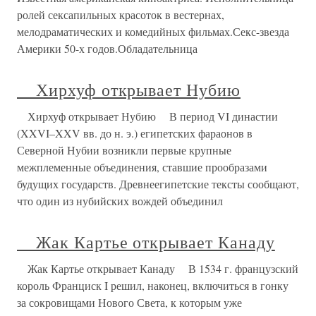
ролей сексапильных красоток в вестернах,
мелодраматических и комедийных фильмах.Секс-звезда
Америки 50-х годов.Обладательница
Хирхуф открывает Нубию
Хирхуф открывает Нубию В период VI династии
(XXVI–XXV вв. до н. э.) египетских фараонов в
Северной Нубии возникли первые крупные
межплеменные объединения, ставшие прообразами
будущих государств. Древнеегипетские тексты сообщают,
что один из нубийских вождей объединил
Жак Картье открывает Канаду
Жак Картье открывает Канаду В 1534 г. французский
король Франциск I решил, наконец, включиться в гонку
за сокровищами Нового Света, к которым уже