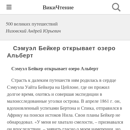
ВикиЧтение
500 великих путешествий
Низовский Андрей Юрьевич
Сэмуэл Бейкер открывает озеро
Альберт
Сэмуэл Бейкер открывает озеро Альберт
Страсть к далеким путешеств иям родилась в сердце
Сэмуэла Уайта Бейкера на Цейлоне, где он прожил
долгое время, охотясь и совершая экспедиции в
малоисследованные уголки острова. В апреле 1861 г. он,
вдохновленный успехами Бертона и Спика, отправился в
Африку на поиски истоков Нила. Свои планы Бейкер не
обнародовал. «У меня не хватало смелости, – признавался
он впоследствии, – заявить гласно о моем намерении, но