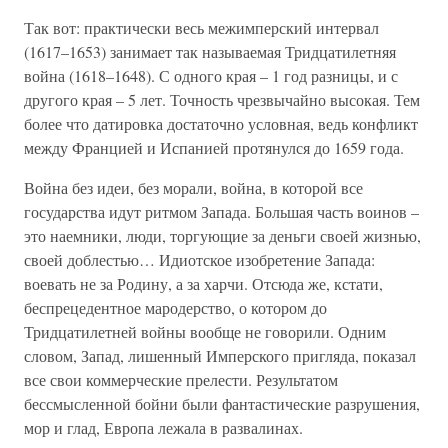
Так вот: практически весь межимперский интервал
(1617–1653) занимает так называемая Тридцатилетняя
война (1618–1648). С одного края – 1 год разницы, и с
другого края – 5 лет. Точность чрезвычайно высокая. Тем
более что датировка достаточно условная, ведь конфликт
между Францией и Испанией протянулся до 1659 года.
Война без идеи, без морали, война, в которой все
государства идут ритмом Запада. Большая часть воинов –
это наемники, люди, торгующие за деньги своей жизнью,
своей доблестью… Идиотское изобретение Запада:
воевать не за Родину, а за харчи. Отсюда же, кстати,
беспрецедентное мародерство, о котором до
Тридцатилетней войны вообще не говорили. Одним
словом, Запад, лишенный Имперского пригляда, показал
все свои коммерческие прелести. Результатом
бессмысленной бойни были фантастические разрушения,
мор и глад, Европа лежала в развалинах.