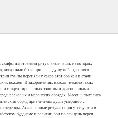
 скифы изготовляли ритуальные чаши, из которых
ях, когда надо было привлечь душу побежденного
твии гунны переняли у саков этот обычай и стали
ских вождей. В захоронениях находят немало таких
епа и инкрустированных золотом и драгоценными
 средневековых и масонских обрядах. Масоны пытались
опейский обряд привлечения души умершего с
го черепом. Аналогичные ритуалы присутствуют и в
ибетском буддизме и религии бон по сей день череп