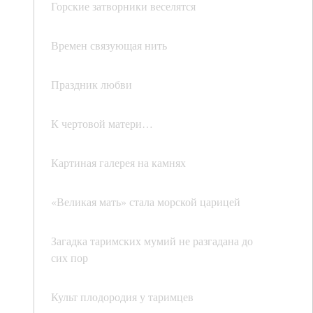
Горские затворники веселятся
Времен связующая нить
Праздник любви
К чертовой матери…
Картиная галерея на камнях
«Великая мать» стала морской царицей
Загадка таримских мумий не разгадана до
сих пор
Культ плодородия у таримцев