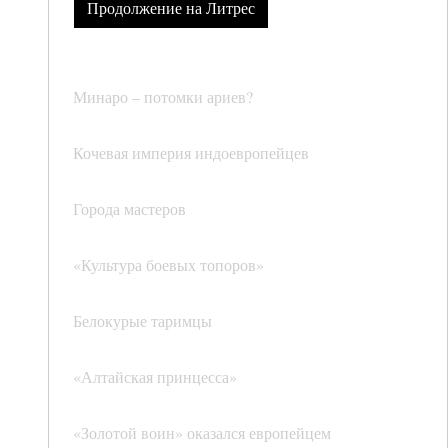
Продолжение на Литрес
Минаро – потомки ариев?
Кочевая империя индоевропейцев
Города мастеров
«Культура боевых топоров»
Белокурые таримцы
«Алтайская принцесса»
«Золотой воин» оказался европейцем