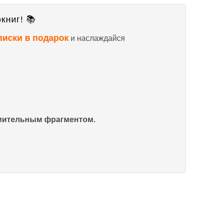
книг! 📚
писки в подарок
и наслаждайся
омительным фрагментом.