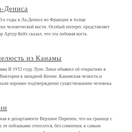
а-Дениса
0-е годы в Ла-Денисе во Франции в толще
ки человеческой кости. Особый интерес представляет
р Артур Кейт сказал, что эта лобовая кость
челюсть из Канамы
амы В 1932 году Луис Лики объявил об открытиях в
 Виктория в западной Кении. Канамская челюсть и
давали хорошее подтверждение существованию человека
ни
ая в департаменте Верхние Пиренеи, что на границе с
с ее пейзажами относится, без сомнения, к самым