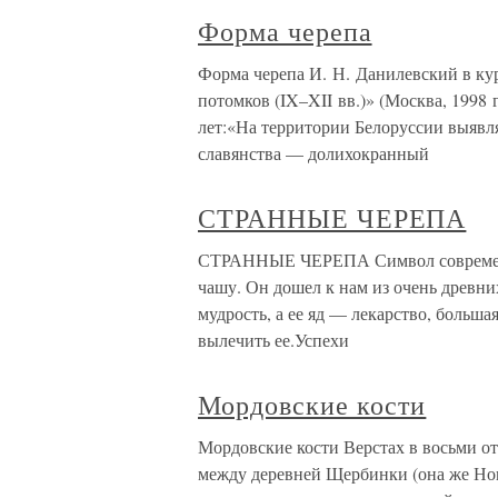
Форма черепа
Форма черепа И. Н. Данилевский в ку
потомков (IX–XII вв.)» (Москва, 1998 
лет:«На территории Белоруссии выявл
славянства — долихокранный
СТРАННЫЕ ЧЕРЕПА
СТРАННЫЕ ЧЕРЕПА Символ современно
чашу. Он дошел к нам из очень древни
мудрость, а ее яд — лекарство, больша
вылечить ее.Успехи
Мордовские кости
Мордовские кости Верстах в восьми от
между деревней Щербинки (она же Нова