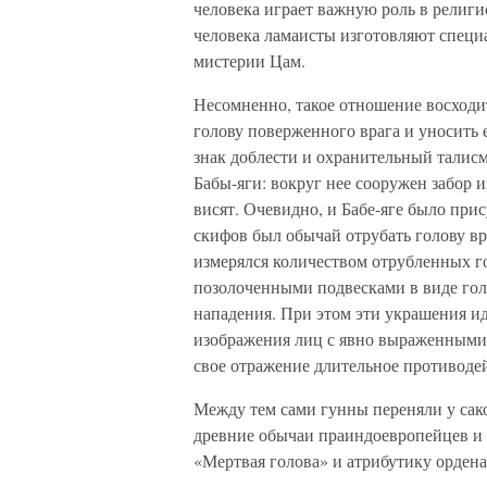
человека играет важную роль в религи
человека ламаисты изготовляют специ
мистерии Цам.
Несомненно, такое отношение восходит
голову поверженного врага и уносить е
знак доблести и охранительный талис
Бабы-яги: вокруг нее сооружен забор и
висят. Очевидно, и Бабе-яге было при
скифов был обычай отрубать голову вр
измерялся количеством отрубленных 
позолоченными подвесками в виде голо
нападения. При этом эти украшения 
изображения лиц с явно выраженными
свое отражение длительное противодей
Между тем сами гунны переняли у сак
древние обычаи праиндоевропейцев и
«Мертвая голова» и атрибутику ордена