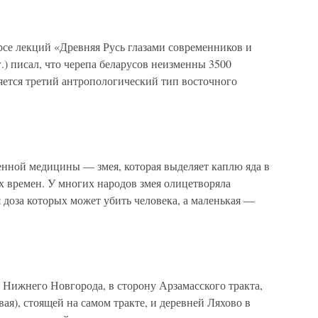
рсе лекций «Древняя Русь глазами современников и
г.) писал, что черепа беларусов неизменны 3500
яется третий антропологический тип восточного
й медицины — змея, которая выделяет каплю яда в
х времен. У многих народов змея олицетворяла
я доза которых может убить человека, а маленькая —
 Нижнего Новгорода, в сторону Арзамасского тракта,
я), стоящей на самом тракте, и деревней Ляхово в