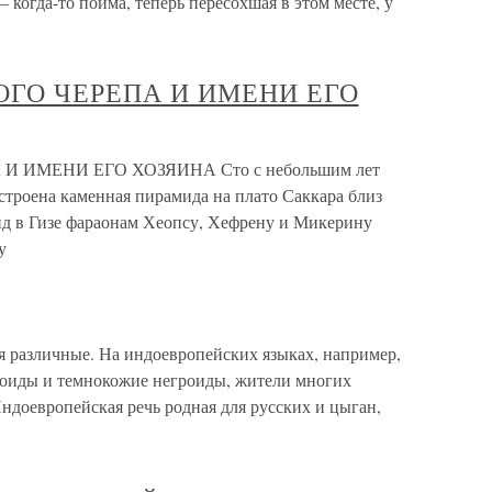
 когда-то пойма, теперь пересохшая в этом месте, у
ГО ЧЕРЕПА И ИМЕНИ ЕГО
 ИМЕНИ ЕГО ХОЗЯИНА Сто с небольшим лет
остроена каменная пирамида на плато Саккара близ
д в Гизе фараонам Хеопсу, Хефрену и Микерину
у
я различные. На индоевропейских языках, например,
еоиды и темнокожие негроиды, жители многих
доевропейская речь родная для русских и цыган,