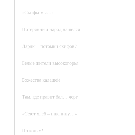
«Скифы мы…»
Потерянный народ нашелся
Дарды – потомки скифов?
Белые жители высокогорья
Божества калашей
Там, где правит бал… черт
«Сеют хлеб – пшеницу…»
По коням!