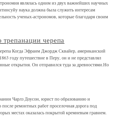
строномия являлась одним из двух важнейших научных
нтинсуйу наука должна была служить интересам
ельность ученых-астрономов, которые благодаря своим
 трепанации черепа
ерепа Когда Эфраим Джордж Сквайер, американский
1863 году путешествие в Перу, он и не представлял
анные открытия. Он отправился туда за древностями.Но
чанин Чарлз Доусон, юрист по образованию и
о после ремонтных работ проселочная дорога под
торых местах оказалась покрытой кремневым гравием.