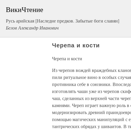
ВикиЧтение
Русь арийская [Наследие предков. Забытые боги славян]
Белов Александр Иванович
Черепа и кости
Черепа и кости
Из черепов вождей враждебных кланов
пили ритуальное вино в особых случа
противника себе в союзники. Впоследс
изготовлять чаши уже из черепов скиф
чаш, сделанных из верхней части чер
камнями. Череп играет важную роль в
модернизировать древний праиндоевр
помощью магических манипуляций с е
тантрических обрядах у шиваитов. В т