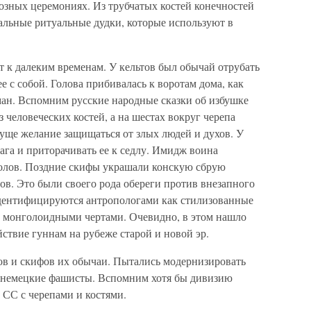
озных церемониях. Из трубчатых костей конечностей
альные ритуальные дудки, которые используют в
 к далеким временам. У кельтов был обычай отрубать
е с собой. Голова прибивалась к воротам дома, как
ман. Вспомним русские народные сказки об избушке
з человеческих костей, а на шестах вокруг черепа
суще желание защищаться от злых людей и духов. У
ага и приторачивать ее к седлу. Имидж воина
голов. Поздние скифы украшали конскую сбрую
в. Это были своего рода обереги против внезапного
идентифицируются антропологами как стилизованные
 монголоидными чертами. Очевидно, в этом нашло
ствие гуннам на рубеже старой и новой эр.
ов и скифов их обычаи. Пытались модернизировать
 немецкие фашисты. Вспомним хотя бы дивизию
 СС с черепами и костями.