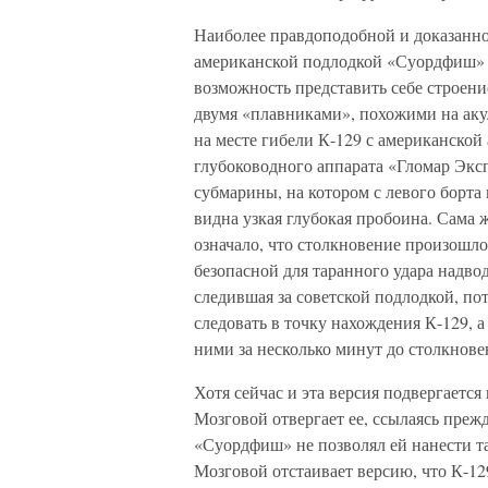
Наиболее правдоподобной и доказанно
американской подлодкой «Суордфиш» (в
возможность представить себе строени
двумя «плавниками», похожими на аку
на месте гибели К-129 с американско
глубоководного аппарата «Гломар Эксп
субмарины, на котором с левого борта
видна узкая глубокая пробоина. Сама ж
означало, что столкновение произошло,
безопасной для таранного удара надво
следившая за советской подлодкой, по
следовать в точку нахождения К-129, 
ними за несколько минут до столкнове
Хотя сейчас и эта версия подвергаетс
Мозговой отвергает ее, ссылаясь преж
«Суордфиш» не позволял ей нанести т
Мозговой отстаивает версию, что К-12