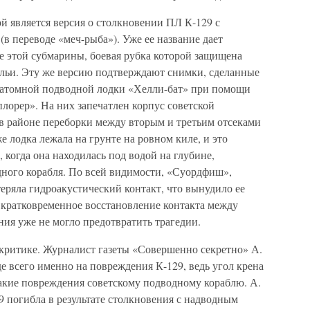
й является версия о столкновении ПЛ К-129 с
 переводе «меч-рыба»). Уже ее название дает
е этой субмарины, боевая рубка которой защищена
льи. Эту же версию подтверждают снимки, сделанные
й атомной подводной лодки «Хелли-бат» при помощи
лорер». На них запечатлен корпус советской
 в районе переборки между вторым и третьим отсеками
е лодка лежала на грунте на ровном киле, и это
 когда она находилась под водой на глубине,
дного корабля. По всей видимости, «Суордфиш»,
теряла гидроакустический контакт, что вынудило ее
а кратковременное восстановление контакта между
ния уже не могло предотвратить трагедии.
я критике. Журналист газеты «Совершенно секретно» А.
де всего именно на повреждения К-129, ведь угол крена
акие повреждения советскому подводному кораблю. А.
9 погибла в результате столкновения с надводным