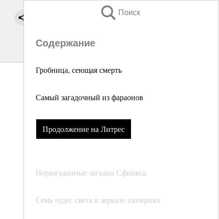
Поиск
Содержание
Гробница, сеющая смерть
Самый загадочный из фараонов
Продолжение на Литрес
Неразгаданные загадки Сфинкса
Семь чудес света в зеркале эзотерики