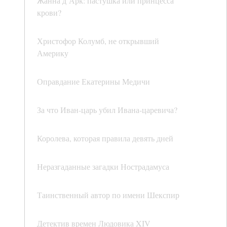
Жанна д’Арк: пастушка или принцесса
крови?
Христофор Колумб, не открывший
Америку
Оправдание Екатерины Медичи
За что Иван-царь убил Ивана-царевича?
Королева, которая правила девять дней
Неразгаданные загадки Нострадамуса
Таинственный автор по имени Шекспир
Детектив времен Людовика XIV