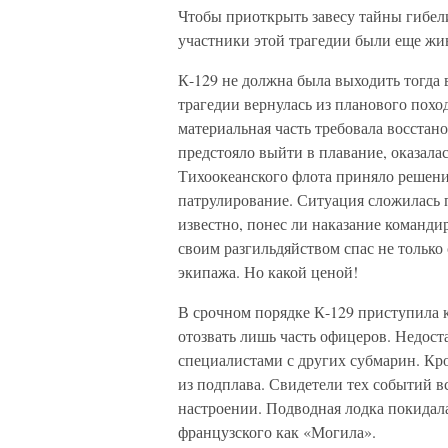
Чтобы приоткрыть завесу тайны гибели 
участники этой трагедии были еще жи
К-129 не должна была выходить тогда в
трагедии вернулась из планового пох
материальная часть требовала восстан
предстояло выйти в плавание, оказалас
Тихоокеанского флота приняло решение
патрулирование. Ситуация сложилась п
известно, понес ли наказание команди
своим разгильдяйством спас не только
экипажа. Но какой ценой!
В срочном порядке К-129 приступила к
отозвать лишь часть офицеров. Недос
специалистами с других субмарин. Кро
из подплава. Свидетели тех событий в
настроении. Подводная лодка покидала
французского как «Могила».