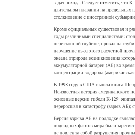
задач похода. Следует отметить, что К
длительном плавании на предельных г
столкновение с иностранной субмари
Кроме официальных существовал и ря
годы различными специалистами: стол
перископной глубине; провал на глу
нарушение из-за этого расчетной проч
океана (природа возникновения которы
аккумуляторной батареи (АБ) во время
концентрации водорода (американская 
В 1998 году в США вышла книга Шерр
Неизвестная история американского п
основные версии гибели К-129: экипаж
переросшая в катастрофу (взрыв АБ); 
Версия взрыва АБ на подлодке являлас
подводных флотов мира было зарегист
не повлек за собой разрушения прочных