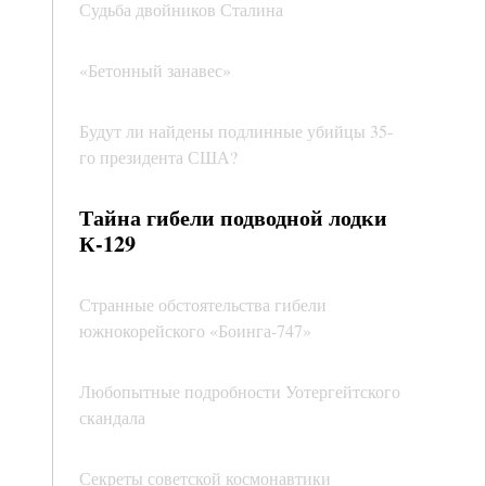
Судьба двойников Сталина
«Бетонный занавес»
Будут ли найдены подлинные убийцы 35-
го президента США?
Тайна гибели подводной лодки
К-129
Странные обстоятельства гибели
южнокорейского «Боинга-747»
Любопытные подробности Уотергейтского
скандала
Секреты советской космонавтики