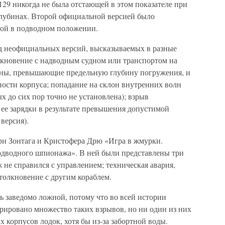
-129 никогда не была отстающей в этом показателе при
лубинах. Второй официальной версией было
ной в подводном положении.
д неофициальных версий, высказываемых в разные
кновение с надводным судном или транспортом на
бины, превышающие предельную глубину погружения, и
ности корпуса; попадание на склон внутренних волн
х до сих пор точно не установлена); взрыв
 ее зарядки в результате превышения допустимой
версия).
и Зонтага и Кристофера Дрю «Игра в жмурки.
одводного шпионажа». В ней были представлены три
 не справился с управлением; техническая авария,
столкновение с другим кораблем.
ь заведомо ложной, потому что во всей истории
рировано множество таких взрывов, но ни один из них
 корпусов лодок, хотя бы из-за забортной воды.