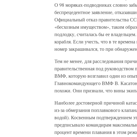
О 98 моряках-подводниках словно заб
беспрецедентное заявление, отказавши
Официальный отказ правительства ССС
«бесхозным имуществом», таким обра
подлодку, считалась бы ее владельцем.
корабля. Если учесть, что в те времен
номер закрашивался, то при обнаружен
Тем не менее, для расследования прич
правительственная под руководством 
ВМФ, которую возглавил один из опы
Главнокомандующего ВМФ В. Касатоно
похожи. Они признали, что вины экипа
Наиболее достоверной причиной катас
из-за обмерзания поплавкового клапа
водой). Косвенным подтверждением эт
предписывало командирам максимальн
процент времени плавания в этом реж