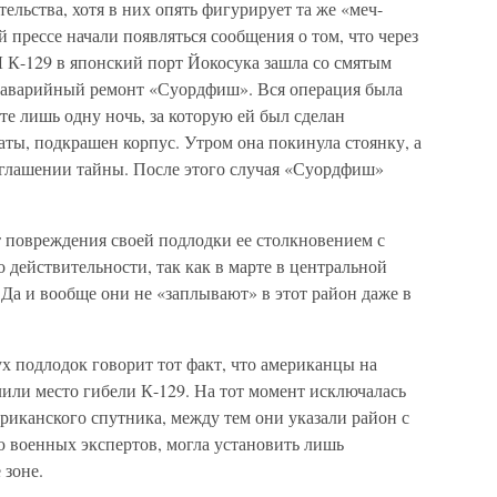
тельства, хотя в них опять фигурирует та же «меч-
 прессе начали появляться сообщения о том, что через
Л К-129 в японский порт Йокосука зашла со смятым
а аварийный ремонт «Суордфиш». Вся операция была
те лишь одну ночь, за которую ей был сделан
ты, подкрашен корпус. Утром она покинула стоянку, а
азглашении тайны. После этого случая «Суордфиш»
 повреждения своей подлодки ее столкновением с
о действительности, так как в марте в центральной
 Да и вообще они не «заплывают» в этот район даже в
х подлодок говорит тот факт, что американцы на
или место гибели К-129. На тот момент исключалась
риканского спутника, между тем они указали район с
ю военных экспертов, могла установить лишь
 зоне.