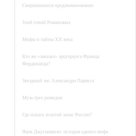
Свершившееся предзнаменование
Злой гений Романовых
Мифы и тайны XX века
Кто же «заказал» эрцгерцога Франца
Фердинанда?
Звездный час Александра Парвуса
Муза трех разведок
Где искать золотой запас России?
Яков Джугашвили: история одного мифа