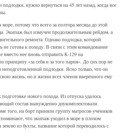
подлодки, нужно вернуться на 45 лет назад, когда все
вы.
 море, потому что всего за полтора месяца до этой
ода. Экипаж был измучен продолжительным рейдом, а
овительного ремонта. Однако подлодка, которой
ь не готова к походу. В связи с этим командование
 вместо нее вновь отправить К-129 на
о принципу «за себя и за того парня». До сих пор не
р неподготовленной подлодки. Ясно только, что он
 свою жизнь, но и жизни всех членов вверенного ему
 подготовке нового похода. Из отпуска удалось
тающий состав вынужденно доукомплектовали
ме того, на борт приняли группу матросов-учеников
споминают, что экипаж уходил в море в плохом
 землю из бухты, название которой переводилось с