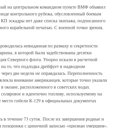
рный на центральном командном пункте ВМФ объявил
роходе контрольного рубежа, обусловленный боевым
а КП эскадры нет даже списка экипажа, подписанного
ного корабельной печатью. С военной точки зрения,
проводилась невиданная по размаху и секретности
арины, в которой были задействованы десятки
ция Северного флота. Упорно искали в расчетной
 на то, что подлодка дрейфует в надводном
, через две недели не оправдалась. Переполненность
лекла внимание американцев, которые точно указали
в океане, расположенного в советских водах.
 соляровое и идентично топливу, используемому на
место гибели К-129 в официальных документах
 в течение 73 суток. После их завершения родные и
и похоронки с циничной записью «признан умершим».