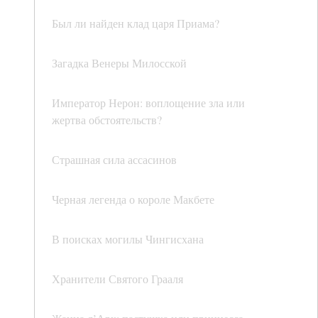
Был ли найден клад царя Приама?
Загадка Венеры Милосской
Император Нерон: воплощение зла или
жертва обстоятельств?
Страшная сила ассасинов
Черная легенда о короле Макбете
В поисках могилы Чингисхана
Хранители Святого Грааля