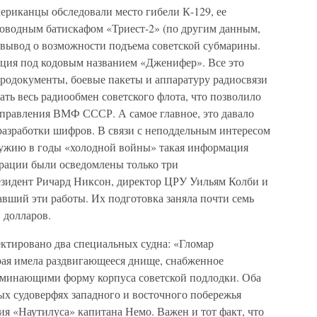
ериканцы обследовали место гибели К-129, ее
ководным батискафом «Триест-2» (по другим данным,
 вывод о возможности подъема советской субмарины.
ация под кодовым названием «Дженифер». Все это
родокументы, боевые пакеты и аппаратуру радиосвязи
ть весь радиообмен советского флота, что позволило
управления ВМФ СССР. А самое главное, это давало
азработки шифров. В связи с неподдельным интересом
ружию в годы «холодной войны» такая информация
ерации были осведомлены только три
зидент Ричард Никсон, директор ЦРУ Уильям Колби и
вший эти работы. Их подготовка заняла почти семь
н долларов.
ектировано два специальных судна: «Гломар
рая имела раздвигающееся днище, снабженное
оминающими форму корпуса советской подлодки. Оба
ных судоверфях западного и восточного побережья
я «Наутилуса» капитана Немо. Важен и тот факт, что