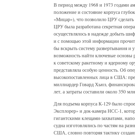
В период между 1968 и 1973 годами ам
положение и состояние корпуса глубо
«Мицар»), что позволило ЦРУ сделать
ЦРУ была разработана секретная опер
осуществлялось в надежде добыть шиф
и с помощью этой информации прочита
бы вскрыть систему развертывания и 
возможность найти ключевые основы р
к советскому ракетному и ядерному о
представляла особую ценность. Об оп
высокопоставленных лица в США: пре
миллиардер Говард Хьюз, финансирова
лет, а затраты составили около 350 мл
Для подъема корпуса К-129 было спро
Эксплорер» и док-камера НСС-1, кото
гигантскими клещами-захватами, нап
судна изготовлялись по частям на раз
США, словно повторяя тактику создани