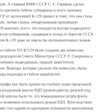
ыли. А главком ВМФ СССР С. Г. Горшков сделал
сь признать гибель субмарины и всего экипажа.
Р от затонувшей К-129 привел к тому, что она стала
зом, любая страна, обнаружившая пропавшую
 И конечно, всего, что находится внутри подводного
а всем субмаринам, уходящим в поход от берегов СССР,
ии К-129 даже не имела бы опознавательных знаков.
ин гибели ПЛ К?129 были созданы две комиссии:
председателя Совета Министров СССР Л. Смирнова и
тнейших подводников, первый заместитель
в. Выводы, которые сделали обе комиссии, были
жа подлодки в гибели корабля нет.
трофы мог быть провал на глубину ниже предельной
на воздушной шахты РДП (режим работы дизелей под
ой версии было то, что командование штаба флота
о возможно использовать режим РДП. Впоследствии
име стал одним из критериев успешности выполнения