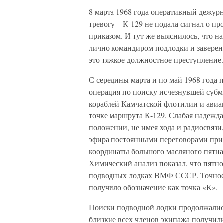
8 марта 1968 года оперативный дежу
тревогу – К-129 не подала сигнал о п
приказом. И тут же выяснилось, что н
лично командиром подлодки и заверен
это тяжкое должностное преступление.
С середины марта и по май 1968 года 
операция по поиску исчезнувшей субм
кораблей Камчатской флотилии и авиа
точке маршрута К-129. Слабая надежда
положении, не имея хода и радиосвязи
эфира постоянными переговорами прив
координаты большого масляного пятна 
Химический анализ показал, что пятно
подводных лодках ВМФ СССР. Точное 
получило обозначение как точка «К».
Поиски подводной лодки продолжались
близкие всех членов экипажа получил