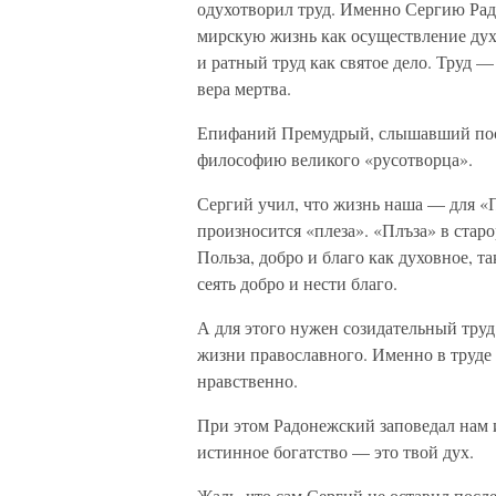
одухотворил труд. Именно Сергию Рад
мирскую жизнь как осуществление дух
и ратный труд как святое дело. Труд —
вера мертва.
Епифаний Премудрый, слышавший посл
философию великого «русотворца».
Сергий учил, что жизнь наша — для «
произносится «плеза». «Плъза» в старо
Польза, добро и благо как духовное, т
сеять добро и нести благо.
А для этого нужен созидательный труд
жизни православного. Именно в труде
нравственно.
При этом Радонежский заповедал нам и
истинное богатство — это твой дух.
Жаль, что сам Сергий не оставил посл