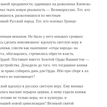
тальной продажности, царивших на развалинах Киевско-
чал ткать новую реальность — Великороссию. Тот, кто
ившихся, расколовшихся по местным
икий Русский народ. Тот, кто основал Троице-
ренным монахом. Не было у него никаких громких
сь сделать невозможное: вдохнуть светлую веру в
 князья, совсем как нынешние «отцы народа» на
га, обогащались, стремились обрести власть,
Ордой. Поставьте вместо Золотой Орды Вашингтон —
стройства. Доходило до того, что тогдашние князья
за право собирать дань для Орды. Ибо при сборе к их
ичего не напоминает?
ский вдохнул в русских светлую веру. Ему внимал
ались высшие иерархи церкви, к нему ездили князья.
лотами не только веры, но и культуры, и
ча нашей новой цивилизации? Великий святой