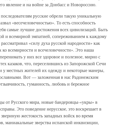
го явление и на войне за Донбасс и Новороссию.
 последователям русские обрели такую уникальную
азвал «весечеловечностью». То есть способность
себя самые лучшие достижения всех цивилизаций. Быть
ой и всемирной эмпатией, сопереживанием к каждому
 рассматривал «силу духа русской народности» как
х ко всемирности и всечеловечности». Это наша
перенимать у них все здоровое и полезное, мирно с
тех казаков, что, переселившись из Запорожской Сечи
ли у местных жителей их одежду и некоторые манеры,
авославными. Вот — заложенная в нас Радонежским
тзывчивость, гуманность, любовь и бережное
цы от Русского мира, новые бандеровцы-«укры» в
справы. Это поведение нерусское, это воскрешает в
 звериную жестокость западных войск во время
в, маниакальные зверства испанской инквизиции,