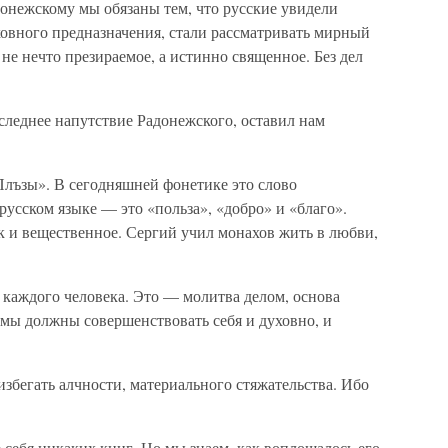
онежскому мы обязаны тем, что русские увидели
овного предназначения, стали рассматривать мирный
 не нечто презираемое, а истинно священное. Без дел
еднее напутствие Радонежского, оставил нам
Плъзы». В сегодняшней фонетике это слово
русском языке — это «польза», «добро» и «благо».
ак и вещественное. Сергий учил монахов жить в любви,
 каждого человека. Это — молитва делом, основа
 мы должны совершенствовать себя и духовно, и
збегать алчности, материального стяжательства. Ибо
е себя никаких книг. Но мы знаем, как воплощалось его