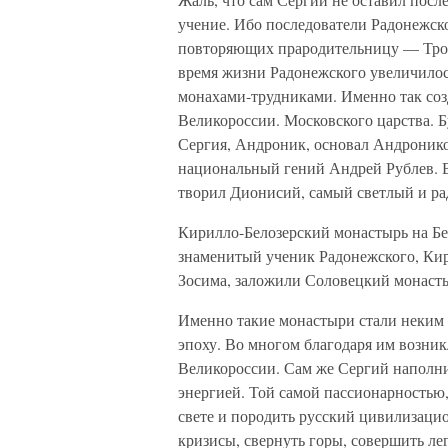
учение. Ибо последователи Радонежско
повторяющих прародительницу — Троиц
время жизни Радонежского увеличилось
монахами-трудниками. Именно так со
Великороссии. Московского царства.
Сергия, Андроник, основал Андронико
национальный гений Андрей Рублев. В
творил Дионисий, самый светлый и ра
Кирилло-Белозерский монастырь на Бел
знаменитый ученик Радонежского, Кири
Зосима, заложили Соловецкий монас
Именно такие монастыри стали неким 
эпоху. Во многом благодаря им возни
Великороссии. Сам же Сергий наполни
энергией. Той самой пассионарностью,
свете и породить русский цивилизаци
кризисы, свернуть горы, совершить ле