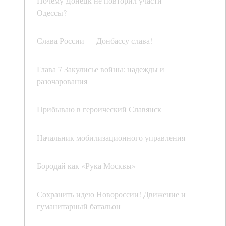
Почему Донецк не повторил участи
Одессы?
Слава России — Донбассу слава!
Глава 7 Закулисье войны: надежды и
разочарования
Прибываю в героический Славянск
Начальник мобилизационного управления
Бородай как «Рука Москвы»
Сохранить идею Новороссии! Движение и
гуманитарный батальон