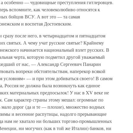
, а особенно — чудовищные преступления гитлеровцев.
еперь вспомните, как человеколюбиво относятся к
ных бойцов ВСУ. А вот это — та самая
донежским и воспетая Достоевским.
 сразу после него, в четырнадцатом и пятнадцатом
ких святых. А чему учат русские святые? Крайнему
онежского начинается национальный взлет русских. В
нальная черта, которую подметил другой уважаемый
шедший от нас, — Александр Сергеевич Панарин
твовать вопреки обстоятельствам, наперекор всякой
м условиям» — и при этом добиваться своего! В самом
ка, Россия не должна была возникнуть как единое
каких материальных предпосылок! У нас в XV веке не
. Сам характер страны этому мешал: огромные по
 мало дорог (да и те — плохие), множество водных
е зимы и весенние распутицы, надолго прерывающие
да нам не хватало ни больших торгово-промышленных
енеции, ни могучих (как в той же Италии) банков, ни