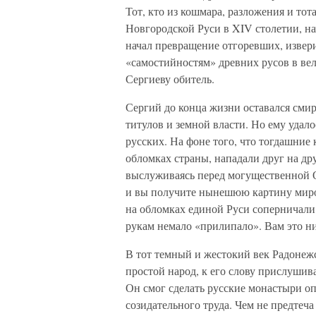
Тот, кто из кошмара, разложения и то
Новгородской Руси в XIV столетии, на
начал превращение отгоревших, извер
«самостийностям» древних русов в вел
Сергиеву обитель.
Сергий до конца жизни оставался сми
титулов и земной власти. Но ему удало
русских. На фоне того, что тогдашние
обломках страны, нападали друг на дру
выслуживаясь перед могущественной 
и вы получите нынешюю картину мироу
на обломках единой Руси соперничали 
рукам немало «прилипало». Вам это н
В тот темный и жестокий век Радонеж
простой народ, к его слову прислушив
Он смог сделать русские монастыри оп
созидательного труда. Чем не предте