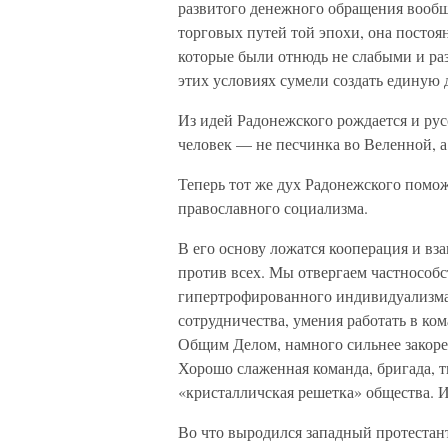
развитого денежного обращения вообще
торговых путей той эпохи, она постоя
которые были отнюдь не слабыми и ра
этих условиях сумели создать единую 
Из идей Радонежского рождается и рус
человек — не песчинка во Веленной, а
Теперь тот же дух Радонежского помо
православного социализма.
В его основу ложатся кооперация и вз
против всех. Мы отвергаем частнособс
гипертрофированного индивидуализма
сотрудничества, умения работать в ко
Общим Делом, намного сильнее закор
Хорошо слаженная команда, бригада, 
«кристалличская решетка» общества. И 
Во что выродился западный протестан