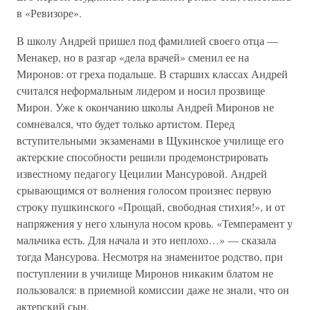
в «Ревизоре».
В школу Андрей пришел под фамилией своего отца —
Менакер, но в разгар «дела врачей» сменил ее на
Миронов: от греха подальше. В старших классах Андрей
считался неформальным лидером и носил прозвище
Мирон. Уже к окончанию школы Андрей Миронов не
сомневался, что будет только артистом. Перед
вступительными экзаменами в Щукинское училище его
актерские способности решили продемонстрировать
известному педагогу Цецилии Мансуровой. Андрей
срывающимся от волнения голосом произнес первую
строку пушкинского «Прощай, свободная стихия!», и от
напряжения у него хлынула носом кровь. «Темперамент у
мальчика есть. Для начала и это неплохо…» — сказала
тогда Мансурова. Несмотря на знаменитое родство, при
поступлении в училище Миронов никаким блатом не
пользовался: в приемной комиссии даже не знали, что он
актерский сын.