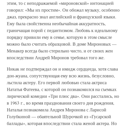
этим, то с неподражаемой «мироновской» интонацией
говорил: «Мы их простим». Он обожал музыку, особенно
джаз, прекрасно знал английский и французский языки.
Ему была свойственна необычайная аккуратность,
граничащая порой с педантизмом. Любовь к идеальному
порядку привили ему в семье, которую в этом смысле
можно было считать образцовой. В доме Мироновых —
Менакер всегда было стерильно чисто, и от своих жен
впоследствии Андрей Миронов требовал того же.
Никак не подтверждал он и имидж сердцееда, хотя слава
дон-жуана, сопутствующая ему всю жизнь, безусловно,
льстила актеру. Его первой любовью стала актриса
Нататья Фатеева, с которой он познакомился на съемках
лирической комедии «Три плюс два». Они расстались, но
в 1963 г., во время празднования своего дня рождения,
Наталья познакомила Андрея Миронова с Ларисой
Голубкиной — обаятельной Шурочкой из «Гусарской
баллады», которая впоследствии стала женой актера. Но