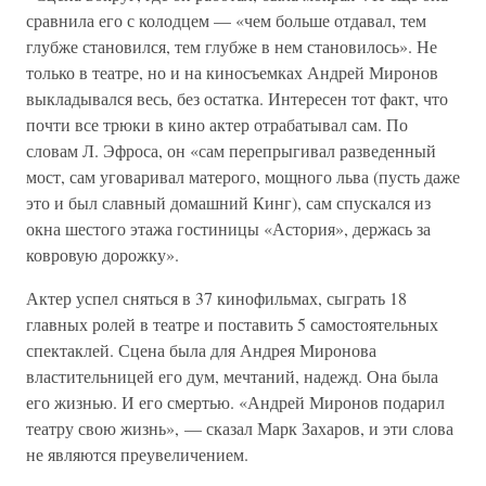
сравнила его с колодцем — «чем больше отдавал, тем
глубже становился, тем глубже в нем становилось». Не
только в театре, но и на киносъемках Андрей Миронов
выкладывался весь, без остатка. Интересен тот факт, что
почти все трюки в кино актер отрабатывал сам. По
словам Л. Эфроса, он «сам перепрыгивал разведенный
мост, сам уговаривал матерого, мощного льва (пусть даже
это и был славный домашний Кинг), сам спускался из
окна шестого этажа гостиницы «Астория», держась за
ковровую дорожку».
Актер успел сняться в 37 кинофильмах, сыграть 18
главных ролей в театре и поставить 5 самостоятельных
спектаклей. Сцена была для Андрея Миронова
властительницей его дум, мечтаний, надежд. Она была
его жизнью. И его смертью. «Андрей Миронов подарил
театру свою жизнь», — сказал Марк Захаров, и эти слова
не являются преувеличением.