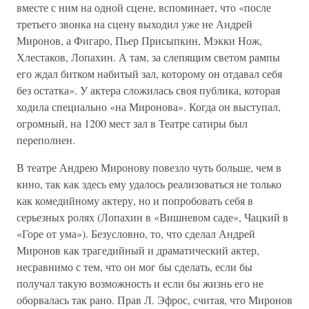
вместе с ним на одной сцене, вспоминает, что «после
третьего звонка на сцену выходил уже не Андрей
Миронов, а Фигаро, Пьер Присыпкин, Мэкки Нож,
Хлестаков, Лопахин. А там, за слепящим светом рампы
его ждал битком набитый зал, которому он отдавал себя
без остатка». У актера сложилась своя публика, которая
ходила специально «на Миронова». Когда он выступал,
огромный, на 1200 мест зал в Театре сатиры был
переполнен.
В театре Андрею Миронову повезло чуть больше, чем в
кино, так как здесь ему удалось реализоваться не только
как комедийному актеру, но и попробовать себя в
серьезных ролях (Лопахин в «Вишневом саде», Чацкий в
«Горе от ума»). Безусловно, то, что сделал Андрей
Миронов как трагедийный и драматический актер,
несравнимо с тем, что он мог бы сделать, если бы
получал такую возможность и если бы жизнь его не
оборвалась так рано. Прав Л. Эфрос, считая, что Миронов