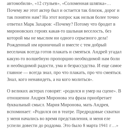
автомобиля», «12 стульев», «Соломенная шляпка»…
Почему же этот актер был и остается так близок, дорог и
так понятен нам? На этот вопрос как нельзя более точно
ответил Марк Захаров: «Почему? Потому что бродит в
мироновских героях какая-то шальная веселость, без
которой мы не мыслим ни одного серьезного дела!
Рожденный им ироничный и вместе с тем добрый
весельчак всегда готов плакать и смеяться. Андрей угадал
какую-то волшебную пропорцию необходимой нам боли
и необходимой радости, ума и безрассудства. И еще самое
главное — всегда знал, про что плакать, про что смеяться.
Знал, кого ненавидеть, а на кого молиться».
О великих актерах говорят: «родился и умер на сцене». В
отношении Андрея Миронова эта фраза приобретает
буквальный смысл. Мария Миронова, мать Андрея,
вспоминает: «Родился он в театре. Предродовые схватки
у меня начались во время представления, и меня еле
успели довести до роддома. Это было 8 марта 1941 г…»