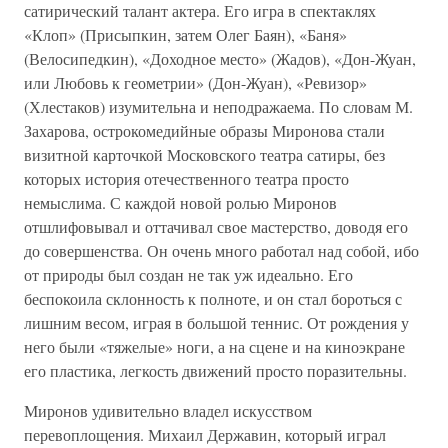
сатирический талант актера. Его игра в спектаклях
«Клоп» (Присыпкин, затем Олег Баян), «Баня»
(Велосипедкин), «Доходное место» (Жадов), «Дон-Жуан,
или Любовь к геометрии» (Дон-Жуан), «Ревизор»
(Хлестаков) изумительна и неподражаема. По словам М.
Захарова, острокомедийные образы Миронова стали
визитной карточкой Московского театра сатиры, без
которых история отечественного театра просто
немыслима. С каждой новой ролью Миронов
отшлифовывал и оттачивал свое мастерство, доводя его
до совершенства. Он очень много работал над собой, ибо
от природы был создан не так уж идеально. Его
беспокоила склонность к полноте, и он стал бороться с
лишним весом, играя в большой теннис. От рождения у
него были «тяжелые» ноги, а на сцене и на киноэкране
его пластика, легкость движений просто поразительны.
Миронов удивительно владел искусством
перевоплощения. Михаил Державин, который играл