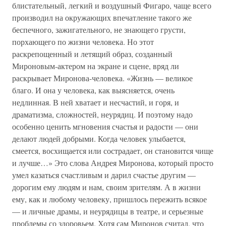
блистательный, легкий и воздушный Фигаро, чаще всего
производил на окружающих впечатление такого же
беспечного, зажигательного, не знающего грусти,
порхающего по жизни человека. Но этот
раскрепощенный и летящий образ, созданный
Мироновым-актером на экране и сцене, вряд ли
раскрывает Миронова-человека. «Жизнь — великое
благо. И она у человека, как выясняется, очень
недлинная. В ней хватает и несчастий, и горя, и
драматизма, сложностей, неурядиц. И поэтому надо
особенно ценить мгновения счастья и радости — они
делают людей добрыми. Когда человек улыбается,
смеется, восхищается или сострадает, он становится чище
и лучше…» Это слова Андрея Миронова, который просто
умел казаться счастливым и дарил счастье другим —
дорогим ему людям и нам, своим зрителям. А в жизни
ему, как и любому человеку, пришлось пережить всякое
— и личные драмы, и неурядицы в театре, и серьезные
проблемы со здоровьем. Хотя сам Миронов считал, что