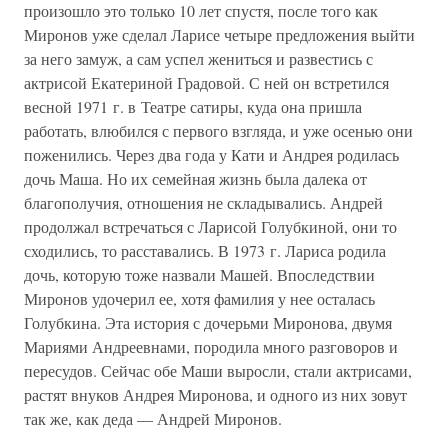
произошло это только 10 лет спустя, после того как
Миронов уже сделал Ларисе четыре предложения выйти
за него замуж, а сам успел жениться и развестись с
актрисой Екатериной Градовой. С ней он встретился
весной 1971 г. в Театре сатиры, куда она пришла
работать, влюбился с первого взгляда, и уже осенью они
поженились. Через два года у Кати и Андрея родилась
дочь Маша. Но их семейная жизнь была далека от
благополучия, отношения не складывались. Андрей
продолжал встречаться с Ларисой Голубкиной, они то
сходились, то расставались. В 1973 г. Лариса родила
дочь, которую тоже назвали Машей. Впоследствии
Миронов удочерил ее, хотя фамилия у нее осталась
Голубкина. Эта история с дочерьми Миронова, двумя
Мариями Андреевнами, породила много разговоров и
пересудов. Сейчас обе Маши выросли, стали актрисами,
растят внуков Андрея Миронова, и одного из них зовут
так же, как деда — Андрей Миронов.