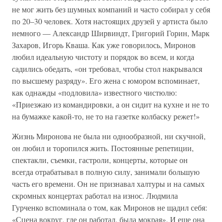
не мог жить без шумных компаний и часто собирал у себя
по 20–30 человек. Хотя настоящих друзей у артиста было
немного — Александр Ширвиндт, Григорий Горин, Марк
Захаров, Игорь Кваша. Как уже говорилось, Миронов
любил идеальную чистоту и порядок во всем, и когда
садились обедать, «он требовал, чтобы стол накрывался
по высшему разряду». Его жена с юмором вспоминает,
как однажды «подловила» известного чистюлю:
«Приезжаю из командировки, а он сидит на кухне и не то
на бумажке какой-то, не то на газетке колбаску режет!»
Жизнь Миронова не была ни однообразной, ни скучной,
он любил и торопился жить. Постоянные репетиции,
спектакли, съемки, гастроли, концерты, которые он
всегда отрабатывал в полную силу, занимали большую
часть его времени. Он не признавал халтуры и на самых
скромных концертах работал на износ. Людмила
Гурченко вспоминала о том, как Миронов не щадил себя:
«Сцена вокруг, где он работал, была мокрая». И еще она