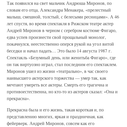
Так появился на свет мальчик Андрюша Миронов, по
словам его отца, Александра Менакера, «прелестный
малыш, смешной, толстый, с белесыми ресницами». А 46
лет спустя, во время спектакля в Рижском театре актер
Андрей Миронов в черном с серебром костюме Фигаро,
едва успев произнести свой прощальный монолог,
покачнулся, неестественно оперся рукой на угол витой
беседки и начал падать… Это было 14 августа 1987 г.
Спектакль «Безумный день, или женитьба Фигаро», где
он так виртуозно играл, стал последним его спектаклем.
Миронов ушел из жизни «театрально», в час своего
наивысшего актерского торжества — умер так, как
мечтают умереть все актеры. Смерть его трагична и
противоестественна, но кто-то из актеров сказал: «Она и
прекрасна».
Прекрасна была и его жизнь, такая короткая и, по
представлению многих, яркая и праздничная, как
фейерверк. Андрей Миронов, совсем как его