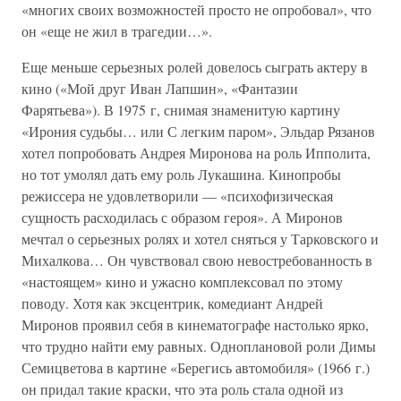
«многих своих возможностей просто не опробовал», что
он «еще не жил в трагедии…».
Еще меньше серьезных ролей довелось сыграть актеру в
кино («Мой друг Иван Лапшин», «Фантазии
Фарятьева»). В 1975 г, снимая знаменитую картину
«Ирония судьбы… или С легким паром», Эльдар Рязанов
хотел попробовать Андрея Миронова на роль Ипполита,
но тот умолял дать ему роль Лукашина. Кинопробы
режиссера не удовлетворили — «психофизическая
сущность расходилась с образом героя». А Миронов
мечтал о серьезных ролях и хотел сняться у Тарковского и
Михалкова… Он чувствовал свою невостребованность в
«настоящем» кино и ужасно комплексовал по этому
поводу. Хотя как эксцентрик, комедиант Андрей
Миронов проявил себя в кинематографе настолько ярко,
что трудно найти ему равных. Одноплановой роли Димы
Семицветова в картине «Берегись автомобиля» (1966 г.)
он придал такие краски, что эта роль стала одной из