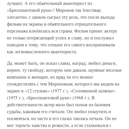
лучших. А его обаятельный авантюрист из
«Бриллиантовой руки»! Миронов так блестяще,
элегантно, с шиком сыграл эту роль, что после выхода
фильма на экраны в обаятельного отрицательного
персонажа влюбилась вся страна. Фильм принес актеру
не только потрясающий успех и славу, но и послужил
поводом к тому, что отныне его самого воспринимали
как легкомысленного авантюриста.
Да, может быть, он искал славы, наград, любил деньги,
вернее, ту свободу, которую они давали, шумные веселые
компании и женщин, но вряд ли его можно
отождествлять с тем Мироновым, которого мы видим на
экране в «12 стульях» (1977 г.), «Соломенной шляпке»
(1975 г.), «Бриллиантовой руке» (1968 г.). В
действительности актер мало был похож на баловня
судьбы, каковым его считали. Он любил пошутить и
посмеяться, но часто в его глазах таилась печаль. Он не
мог терпеть хамства и резкости, а если сталкивался с