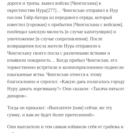
дороги и тропы, вывел войско [Чингисхана] к
окрестностям Нура[277]… Чингисхан отправил в Нур
послом Тайр-батора из передового отряда, который
известил [горожан] о прибытии [Чингисхана с войском],
пообещал ханскую милость [в случае капитуляции] и
уничтожение [в случае сопротивления]. После
возвращения посла жители Нура отправили к
Чингисхану своего посла с различными яствами и
изъявили покорность… Когда прибыл Чингисхан, его
торжественно встретили и коленопреклоненно поднесли
изысканные яства. Чингисхан отнесся к этому
благосклонно и спросил: «Какую дань полагалось городу
Нуру давать хорезмшаху?» Они сказали: «Тысяча пятьсот
динаров».
Тогда он приказал: «Выплатите [нам] сейчас же эту
сумму, и вам не будет более притеснений».
Они выплатили и тем самым избавили себя от грабежа и