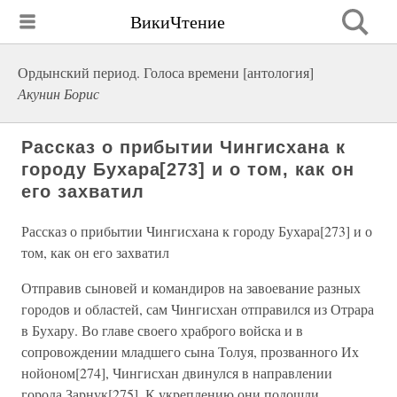
ВикиЧтение
Ордынский период. Голоса времени [антология]
Акунин Борис
Рассказ о прибытии Чингисхана к
городу Бухара[273] и о том, как он
его захватил
Рассказ о прибытии Чингисхана к городу Бухара[273] и о
том, как он его захватил
Отправив сыновей и командиров на завоевание разных
городов и областей, сам Чингисхан отправился из Отрара
в Бухару. Во главе своего храброго войска и в
сопровождении младшего сына Толуя, прозванного Их
нойоном[274], Чингисхан двинулся в направлении
города Зарнук[275]. К укреплению они подошли