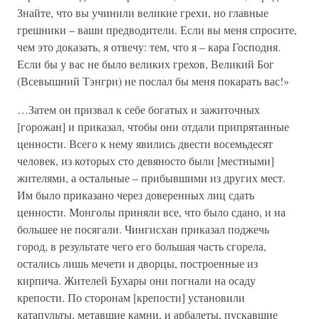
Знайте, что вы учинили великие грехи, но главные
грешники – ваши предводители. Если вы меня спросите,
чем это доказать, я отвечу: тем, что я – кара Господня.
Если бы у вас не было великих грехов, Великий Бог
(Всевышний Тэнгри) не послал бы меня покарать вас!»
…Затем он призвал к себе богатых и зажиточных
[горожан] и приказал, чтобы они отдали припрятанные
ценности. Всего к нему явились двести восемьдесят
человек, из которых сто девяносто были [местными]
жителями, а остальные – прибывшими из других мест.
Им было приказано через доверенных лиц сдать
ценности. Монголы приняли все, что было сдано, и на
большее не посягали. Чингисхан приказал поджечь
город, в результате чего его большая часть сгорела,
остались лишь мечети и дворцы, построенные из
кирпича. Жителей Бухары они погнали на осаду
крепости. По сторонам [крепости] установили
катапульты, метавшие камни, и арбалеты, пускавшие