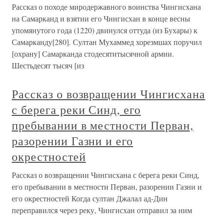
Рассказ о походе миродержавного воинства Чингисхана
на Самарканд и взятии его Чингисхан в конце весны
упомянутого года (1220) двинулся оттуда (из Бухары) к
Самарканду[280]. Султан Мухаммед хорезмшах поручил
[охрану] Самарканда стодесятитысячной армии.
Шестьдесят тысяч [из
Рассказ о возвращении Чингисхана
с берега реки Синд, его
пребывании в местности Перван,
разорении Газни и его
окрестностей
Рассказ о возвращении Чингисхана с берега реки Синд,
его пребывании в местности Перван, разорении Газни и
его окрестностей Когда султан Джалал ад-Дин
переправился через реку, Чингисхан отправил за ним