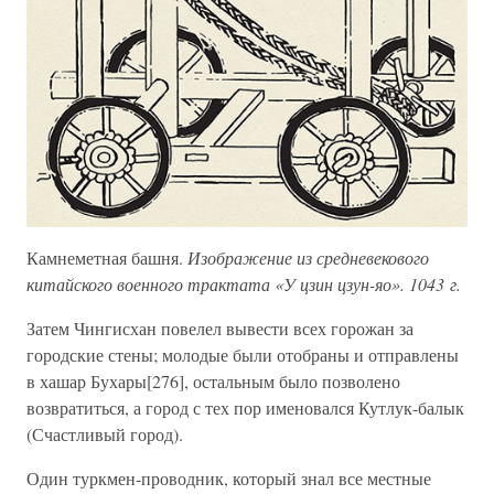
Камнеметная башня.
Изображение из средневекового
китайского военного трактата «У цзин цзун-яо». 1043 г.
Затем Чингисхан повелел вывести всех горожан за
городские стены; молодые были отобраны и отправлены
в хашар Бухары[276], остальным было позволено
возвратиться, а город с тех пор именовался Кутлук-балык
(Счастливый город).
Один туркмен-проводник, который знал все местные