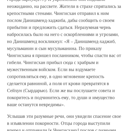
неожиданно, на рассвете. Жители в страхе спрятались за
крепостными стенами. Чингисхан отправил к ним
послом Данишменд-хаджиба, дабы сообщить о своем
прибытии и предложить сдаться. Неразумная чернь
набросилась было на него с оскорблениями и угрозами,
но Данишменд воскликнул: «Я – Данишменд-хаджиб,
мусульманин и сын мусульманина. По приказу
Чингисхана я пришел посланником, чтобы спасти вас от
гибели. Чингисхан прибыл сюда с храбрым и
мужественным войском. Если вы вздумаете
сопротивляться ему, в одно мгновение крепость
сделается равниной, а поля от крови превратятся в
Сейхун (Сырдарью). Если же вы послушаете совета и
покоритесь и подчинитесь ему, то души и имущество
ваше останутся невредимы».
Услышав эти разумные речи, они увидели спасение свое
в изъявлении покорности. Отцы города выступили
вперед и отправили [к Чингисхану] послов с разными