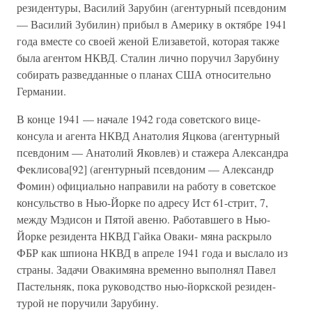
резидентуры, Василий Зарубин (агентурный псевдоним
— Василий Зубилин) прибыл в Америку в октябре 1941
года вместе со своей женой Елизаветой, которая также
была агентом НКВД. Сталин лично поручил Зарубину
собирать разведданные о планах США относительно
Германии.
В конце 1941 — начале 1942 года советского вице-
консула и агента НКВД Анатолия Яцкова (агентурный
псевдоним — Анатолий Яковлев) и стажера Александра
Феклисова[92] (агентурный псевдоним — Александр
Фомин) официально направили на работу в советское
консульство в Нью-Йорке по адресу Ист 61-стрит, 7,
между Мэдисон и Пятой авеню. Работавшего в Нью-
Йорке резидента НКВД Гайка Оваки- мяна раскрыло
ФБР как шпиона НКВД в апреле 1941 года и выслало из
страны. Задачи Овакимяна временно выполнял Павел
Пастельняк, пока руководство нью-йоркской резиден-
турой не поручили Зарубину.