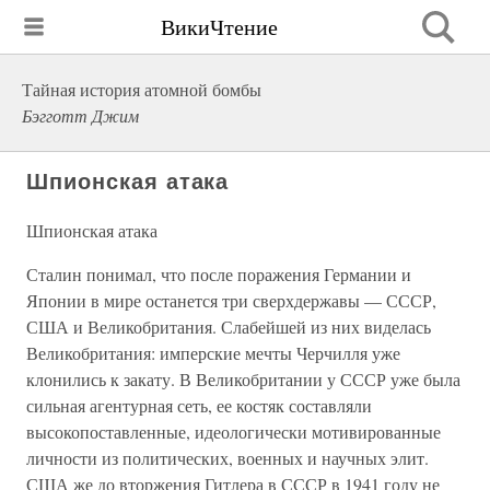
ВикиЧтение
Тайная история атомной бомбы
Бэгготт Джим
Шпионская атака
Шпионская атака
Сталин понимал, что после поражения Германии и
Японии в мире останется три сверхдержавы — СССР,
США и Великобритания. Слабейшей из них виделась
Великобритания: имперские мечты Черчилля уже
клонились к закату. В Великобритании у СССР уже была
сильная агентурная сеть, ее костяк составляли
высокопоставленные, идеологически мотивированные
личности из политических, военных и научных элит.
США же до вторжения Гитлера в СССР в 1941 году не