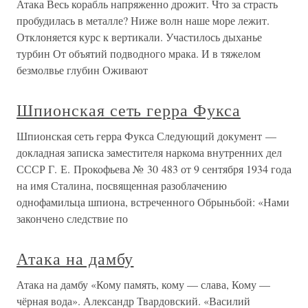
Атака Весь корабль напряженно дрожит. Что за страсть
пробудилась в металле? Ниже волн наше море лежит.
Отклоняется курс к вертикали. Участилось дыханье
турбин От объятий подводного мрака. И в тяжелом
безмолвье глубин Оживают
Шпионская сеть герра Фукса
Шпионская сеть герра Фукса Следующий документ —
докладная записка заместителя наркома внутренних дел
СССР Г. Е. Прокофьева № 30 483 от 9 сентября 1934 года
на имя Сталина, посвященная разоблачению
однофамильца шпиона, встреченного Обрыньбой: «Нами
закончено следствие по
Атака на дамбу
Атака на дамбу «Кому память, кому — слава, Кому —
чёрная вода». Александр Твардовский. «Василий