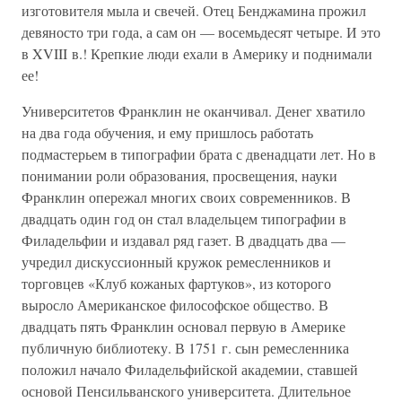
изготовителя мыла и свечей. Отец Бенджамина прожил
девяносто три года, а сам он — восемьдесят четыре. И это
в XVIII в.! Крепкие люди ехали в Америку и поднимали
ее!
Университетов Франклин не оканчивал. Денег хватило
на два года обучения, и ему пришлось работать
подмастерьем в типографии брата с двенадцати лет. Но в
понимании роли образования, просвещения, науки
Франклин опережал многих своих современников. В
двадцать один год он стал владельцем типографии в
Филадельфии и издавал ряд газет. В двадцать два —
учредил дискуссионный кружок ремесленников и
торговцев «Клуб кожаных фартуков», из которого
выросло Американское философское общество. В
двадцать пять Франклин основал первую в Америке
публичную библиотеку. В 1751 г. сын ремесленника
положил начало Филадельфийской академии, ставшей
основой Пенсильванского университета. Длительное