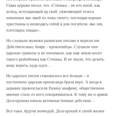
Глава церкви писал, что «Стенька – не кто иной, как
аспид, испущающий яд свой, уязвляющий телеса
невинных яко змий из ложа своего, поглощая верные
христианы и низводясь собой в ров погибели, яко лев,
плотоядец хищаи».
Но слушали мужики разинские письма и верили им.
Действительно, бояре – кровопийцы. Слушали они
царские грамоты и не понимали, как еще земля носит
такого разбойника как Стенька. И не знали, что делать,
кому верить, куда идти…
Но царских писем становилось все больше – и
постепенно царская пропаганда брала верх. А когда в
церквях провозгласили Разину анафему, общественное
мнение стало от него отворачиваться. К тому же и армия
Долгорукова начала активные боевые действия…
Все-таки, будучи воеводой, Долгорукий в своей жизни