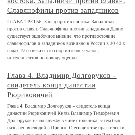
востока. Западники против славян.
Славянофилы против западников
ГЛАВА ТРЕТЬЯ. Запад против востока. Западники
против славян. Славянофилы против западников Давно
существует ошибочное мнение, что противостояние
славянофилов и западников возникло в России в 30-40-х
годах 19-го века и это спор интеллектуалов,
интеллигентов по поводу оценки
Глава 4. Владимир Долгоруков –
свидетель конца династии
Рюриковичей
Глава 4. Владимир Долгоруков – свидетель конца
династии Рюриковичей Князь Владимир Тимофеевич
Долгоруков начал службу в чине стольника, затем был
назначен воеводой в Пронск. О его детстве практически
ничего неизвестно, зато становится ясно, что Владимир