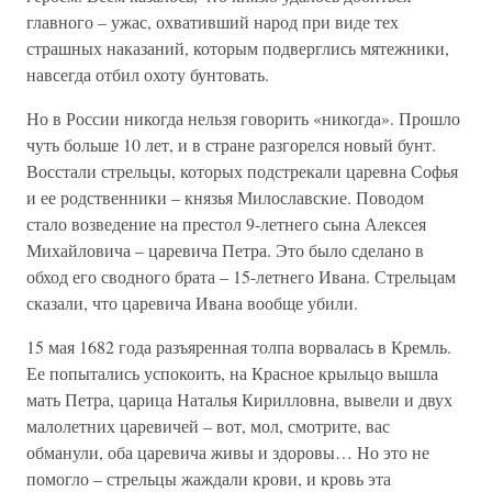
главного – ужас, охвативший народ при виде тех
страшных наказаний, которым подверглись мятежники,
навсегда отбил охоту бунтовать.
Но в России никогда нельзя говорить «никогда». Прошло
чуть больше 10 лет, и в стране разгорелся новый бунт.
Восстали стрельцы, которых подстрекали царевна Софья
и ее родственники – князья Милославские. Поводом
стало возведение на престол 9-летнего сына Алексея
Михайловича – царевича Петра. Это было сделано в
обход его сводного брата – 15-летнего Ивана. Стрельцам
сказали, что царевича Ивана вообще убили.
15 мая 1682 года разъяренная толпа ворвалась в Кремль.
Ее попытались успокоить, на Красное крыльцо вышла
мать Петра, царица Наталья Кирилловна, вывели и двух
малолетних царевичей – вот, мол, смотрите, вас
обманули, оба царевича живы и здоровы… Но это не
помогло – стрельцы жаждали крови, и кровь эта