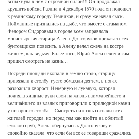
вспыхнула в нем с огромной силой!!! Он продолжал
крушить войска Разина и 4 декабря 1670 года он подошел
к разинскому городу Темников, и сразу же начал сыск.
Пойманные признались на дыбе, что вместе с атаманом
Федором Сидоровым в городе всем заправляла
монастырская старица Алена. Долгоруков приказал всех
бунтовщиков повесить, а Алену велел сжечь на костре
живьем, как ведьму. Более того, Юрий Алексеевич и сам
пришел смотреть на казнь…
Посреди площади вкопали в землю столб, старицу
привязали к столбу, густо обмазали дегтем, в ногах
разложили хворост. Неверную и лукавую, которая
подняла хищные руки свои на жизнь наимудрейшего и
величайшего из владык приговорили к прилюдной казни
у позорного столба… Смотреть на казнь согнали всех
жителей городка, но перед тем как взойти на облитый
смолою сруб, Алена обернулась к Долгорукову и
спокойно сказала, что если бы все ее товарищи сражались