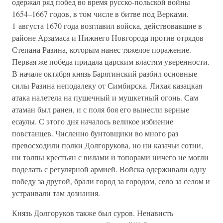
одержал ряд побед во время русско-польской войны
1654–1667 годов, в том числе в битве под Верками.
1 августа 1670 года возглавил войска, действовавшие в
районе Арзамаса и Нижнего Новгорода против отрядов
Степана Разина, которым нанес тяжелое поражение.
Первая же победа придала царским властям уверенности.
В начале октября князь Барятинский разбил основные
силы Разина неподалеку от Симбирска. Лихая казацкая
атака налетела на пушечный и мушкетный огонь. Сам
атаман был ранен, и с поля боя его вынесли верные
есаулы. С этого дня началось великое избиение
повстанцев. Численно бунтовщики во много раз
превосходили полки Долгорукова, но ни казачьи сотни,
ни толпы крестьян с вилами и топорами ничего не могли
поделать с регулярной армией. Войска одерживали одну
победу за другой, брали город за городом, село за селом и
устраивали там дознания.
Князь Долгоруков также был суров. Ненависть