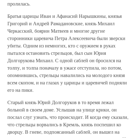
пролилась.
Братья царицы Иван и Афанасий Нарышкины, князья
Григорий и Андрей Рамадановские, князь Михаил
Черкасский, боярин Матвеев и многие другие
сторонники царевича Петра Алексеевича были зверски
убиты. Одним из немногих, кто с оружием в руках
пытался остановить стрельцов, был сын Юрия
Долгорукова Михаил. С одной саблей он бросился на
толпу, и толпа поначалу в ужасе отступила, но потом,
опомнившись, стрельцы навалились на молодого князя
всем скопом, и на глазах у царицы и царевичей подняли
его на пики.
Старый князь Юрий Долгоруков в то время лежал
больной в своем доме. Услышав на улице крики, он
послал слуг узнать, что происходит. И когда ему сказали,
что стрельцы ворвались в Кремль, князь поспешил ко
дворцу. В гневе, подпоясанный саблей, он вышел на