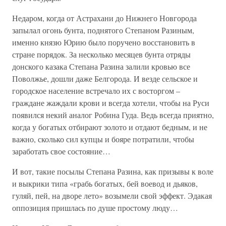
Недаром, когда от Астрахани до Нижнего Новгорода
запылал огонь бунта, поднятого Степаном Разиным,
именно князю Юрию было поручено восстановить в
стране порядок. За несколько месяцев бунта отряды
донского казака Степана Разина залили кровью все
Поволжье, дошли даже Белгорода. И везде сельское и
городское население встречало их с восторгом –
граждане жаждали крови и всегда хотели, чтобы на Руси
появился некий аналог Робина Гуда. Ведь всегда приятно,
когда у богатых отбирают золото и отдают бедным, и не
важно, сколько сил купцы и бояре потратили, чтобы
заработать свое состояние…
И вот, такие посылы Степана Разина, как призывы к воле
и выкрики типа «грабь богатых, бей воевод и дьяков,
гуляй, пей, на дворе лето» возымели свой эффект. Эдакая
оппозиция пришлась по душе простому люду…