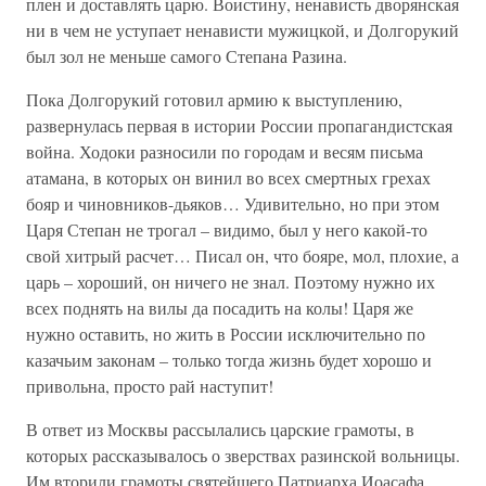
плен и доставлять царю. Воистину, ненависть дворянская
ни в чем не уступает ненависти мужицкой, и Долгорукий
был зол не меньше самого Степана Разина.
Пока Долгорукий готовил армию к выступлению,
развернулась первая в истории России пропагандистская
война. Ходоки разносили по городам и весям письма
атамана, в которых он винил во всех смертных грехах
бояр и чиновников-дьяков… Удивительно, но при этом
Царя Степан не трогал – видимо, был у него какой-то
свой хитрый расчет… Писал он, что бояре, мол, плохие, а
царь – хороший, он ничего не знал. Поэтому нужно их
всех поднять на вилы да посадить на колы! Царя же
нужно оставить, но жить в России исключительно по
казачьим законам – только тогда жизнь будет хорошо и
привольна, просто рай наступит!
В ответ из Москвы рассылались царские грамоты, в
которых рассказывалось о зверствах разинской вольницы.
Им вторили грамоты святейшего Патриарха Иоасафа.