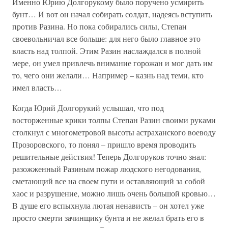
Именно Юрию Долгорукому было поручено усмирить
бунт… И вот он начал собирать солдат, надеясь вступить
против Разина. Но пока собирались силы, Степан
своевольничал все больше: для него было главное это
власть над толпой. Этим Разин наслаждался в полной
мере, он умел привлечь внимание горожан и мог дать им
то, чего они желали… Например – казнь над теми, кто
имел власть…
Когда Юрий Долгорукий услышал, что под
восторженные крики толпы Степан Разин своими руками
столкнул с многометровой высоты астраханского воеводу
Прозоровского, то понял – пришло время проводить
решительные действия! Теперь Долгоруков точно знал:
разожженный Разиным пожар людского негодования,
сметающий все на своем пути и оставляющий за собой
хаос и разрушение, можно лишь очень большой кровью…
В душе его вспыхнула лютая ненависть – он хотел уже
просто смерти зачинщику бунта и не желал брать его в