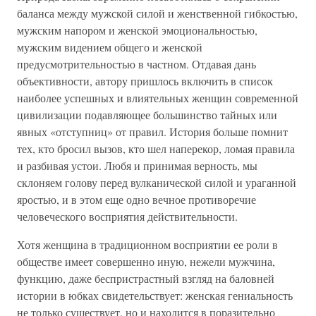
баланса между мужской силой и женственной гибкостью,
мужским напором и женской эмоциональностью,
мужским видением общего и женской
предусмотрительностью в частном. Отдавая дань
объективности, автору пришлось включить в список
наиболее успешных и влиятельных женщин современной
цивилизации подавляющее большинство тайных или
явных «отступниц» от правил. История больше помнит
тех, кто бросил вызов, кто шел наперекор, ломая правила
и разбивая устои. Любя и принимая верность, мы
склоняем голову перед вулканической силой и ураганной
яростью, и в этом еще одно вечное противоречие
человеческого восприятия действительности.
Хотя женщина в традиционном восприятии ее роли в
обществе имеет совершенно иную, нежели мужчина,
функцию, даже беспристрастный взгляд на баловней
истории в юбках свидетельствует: женская гениальность
не только существует, но и находится в поразительно