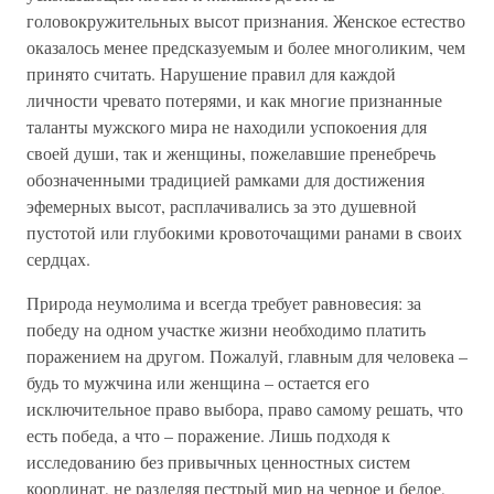
головокружительных высот признания. Женское естество
оказалось менее предсказуемым и более многоликим, чем
принято считать. Нарушение правил для каждой
личности чревато потерями, и как многие признанные
таланты мужского мира не находили успокоения для
своей души, так и женщины, пожелавшие пренебречь
обозначенными традицией рамками для достижения
эфемерных высот, расплачивались за это душевной
пустотой или глубокими кровоточащими ранами в своих
сердцах.
Природа неумолима и всегда требует равновесия: за
победу на одном участке жизни необходимо платить
поражением на другом. Пожалуй, главным для человека –
будь то мужчина или женщина – остается его
исключительное право выбора, право самому решать, что
есть победа, а что – поражение. Лишь подходя к
исследованию без привычных ценностных систем
координат, не разделяя пестрый мир на черное и белое,