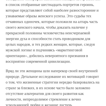
в список отобранные шестнадцать портретов героинь,
которые представляют собой наиболее разносторонние и
узнаваемые образы женского успеха. Это судьбы тех
отчаянных одиночек, которые положили на алтарь часть
своего женского начала, чтобы доказать наличие у
прекрасной половины человечества неисчерпаемой
энергии духа и способности стать проводником для
целых народов, и тех редких женщин, которые, следуя
мужской логике и подчиняясь «маркетинговой
ориентации», добились невероятного признания в
восприятии современной цивилизации.
Вряд ли эти женщины шли наперекор своей внутренней
природе. Детальное исследование их мотиваций говорит
о том, что жизненные стратегии нередко базировались на
страхе за близких, в их основе часто было заложено
отсутствие альтернатив для своего развития как
личности, непреодолимое стремление к вечно
ускользающей любви и желание достичь