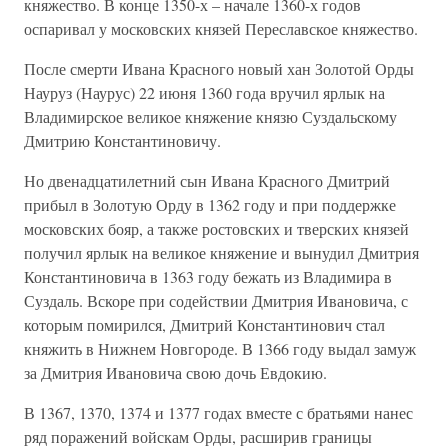
княжество. В конце 1350-х – начале 1360-х годов
оспаривал у московских князей Переславское княжество.
После смерти Ивана Красного новый хан Золотой Орды
Науруз (Наурус) 22 июня 1360 года вручил ярлык на
Владимирское великое княжение князю Суздальскому
Дмитрию Константиновичу.
Но двенадцатилетний сын Ивана Красного Дмитрий
прибыл в Золотую Орду в 1362 году и при поддержке
московских бояр, а также ростовских и тверских князей
получил ярлык на великое княжение и вынудил Дмитрия
Константиновича в 1363 году бежать из Владимира в
Суздаль. Вскоре при содействии Дмитрия Ивановича, с
которым помирился, Дмитрий Константинович стал
княжить в Нижнем Новгороде. В 1366 году выдал замуж
за Дмитрия Ивановича свою дочь Евдокию.
В 1367, 1370, 1374 и 1377 годах вместе с братьями нанес
ряд поражений войскам Орды, расширив границы