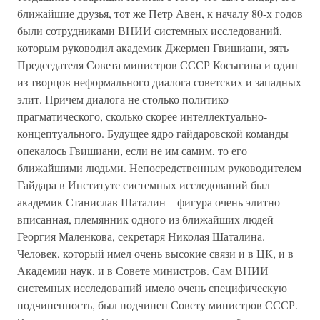
ближайшие друзья, тот же Петр Авен, к началу 80-х годов
были сотрудниками ВНИИ системных исследований,
которым руководил академик Джермен Гвишиани, зять
Председателя Совета министров СССР Косыгина и один
из творцов неформального диалога советских и западных
элит. Причем диалога не столько политико-
прагматического, сколько скорее интеллектуально-
концептуального. Будущее ядро гайдаровской команды
опекалось Гвишиани, если не им самим, то его
ближайшими людьми. Непосредственным руководителем
Гайдара в Институте системных исследований был
академик Станислав Шаталин – фигура очень элитно
вписанная, племянник одного из ближайших людей
Георгия Маленкова, секретаря Николая Шаталина.
Человек, который имел очень высокие связи и в ЦК, и в
Академии наук, и в Совете министров. Сам ВНИИ
системных исследований имело очень специфическую
подчиненность, был подчинен Совету министров СССР.