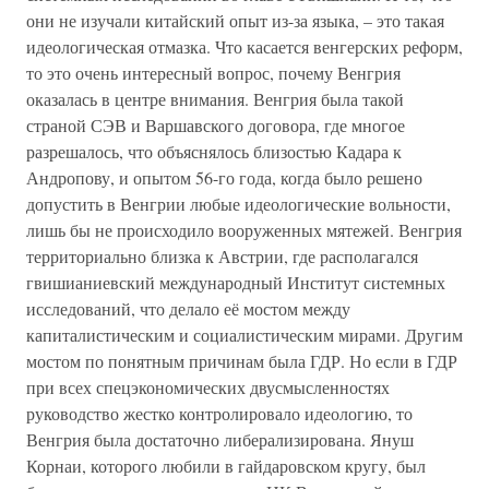
они не изучали китайский опыт из-за языка, – это такая
идеологическая отмазка. Что касается венгерских реформ,
то это очень интересный вопрос, почему Венгрия
оказалась в центре внимания. Венгрия была такой
страной СЭВ и Варшавского договора, где многое
разрешалось, что объяснялось близостью Кадара к
Андропову, и опытом 56-го года, когда было решено
допустить в Венгрии любые идеологические вольности,
лишь бы не происходило вооруженных мятежей. Венгрия
территориально близка к Австрии, где располагался
гвишианиевский международный Институт системных
исследований, что делало её мостом между
капиталистическим и социалистическим мирами. Другим
мостом по понятным причинам была ГДР. Но если в ГДР
при всех спецэкономических двусмысленностях
руководство жестко контролировало идеологию, то
Венгрия была достаточно либерализирована. Януш
Корнаи, которого любили в гайдаровском кругу, был