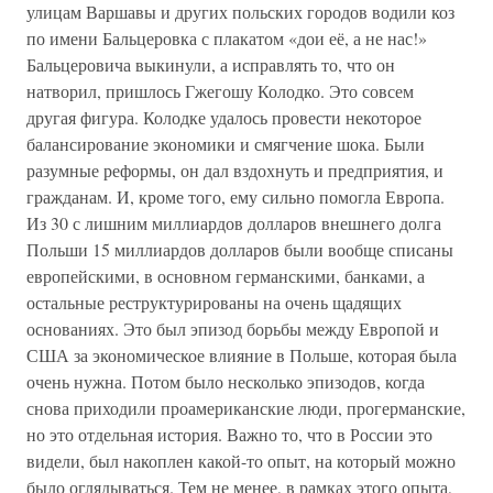
улицам Варшавы и других польских городов водили коз
по имени Бальцеровка с плакатом «дои её, а не нас!»
Бальцеровича выкинули, а исправлять то, что он
натворил, пришлось Гжегошу Колодко. Это совсем
другая фигура. Колодке удалось провести некоторое
балансирование экономики и смягчение шока. Были
разумные реформы, он дал вздохнуть и предприятия, и
гражданам. И, кроме того, ему сильно помогла Европа.
Из 30 с лишним миллиардов долларов внешнего долга
Польши 15 миллиардов долларов были вообще списаны
европейскими, в основном германскими, банками, а
остальные реструктурированы на очень щадящих
основаниях. Это был эпизод борьбы между Европой и
США за экономическое влияние в Польше, которая была
очень нужна. Потом было несколько эпизодов, когда
снова приходили проамериканские люди, прогерманские,
но это отдельная история. Важно то, что в России это
видели, был накоплен какой-то опыт, на который можно
было оглядываться. Тем не менее, в рамках этого опыта,