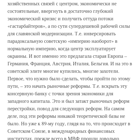
хозяйственных связей с центром, экономически не
состоятельные, ввергнуть в достаточно глубокий
экономический кризис и получить оттуда потоки
«гастарбайтеров», а по сути супердешевой рабочей силы
для славянской модернизации. Т.е. инверсировать
парадоксальную советскую «империю наоборот» в
нормальную империю, когда центр эксплуатирует
окраины. И вот именно это предлагала старая Европа –
Германия, Франция, Австрия, Италия, Бельгия. И на это в
советской элите многие купились, многие захотели.
Первое, что нужно было сделать, чтобы пройти по этому
пути, – это начать рыночные реформы. Т.е. вскрыть эту
консервную банку с точки зрения экономики для
западного капитала. Это и был затакт рыночных реформ
перестройки, повод для следующих реформ. На самом
деле, под эти реформы никакой теоретической базы не
было. Но уже к 89-му году, глядя на то, что происходит в
Советском Союзе, в международных финансовых
институтах, прежде всего в МВФ прошли довольно