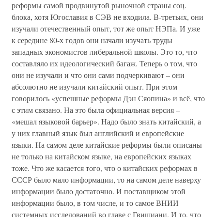
реформы самой продвинутой рыночной страны соц.
блока, хотя Югославия в СЭВ не входила. В-третьих, они
изучали отечественный опыт, тот же опыт НЭПа. И уже
к середине 80-х годов они начали изучать труды
западных экономистов либеральной школы. Это то, что
составляло их идеологический багаж. Теперь о том, что
они не изучали и что они сами подчеркивают – они
абсолютно не изучали китайский опыт. При этом
говорилось «успешные реформы Дэн Сяопина» и всё, что
с этим связано. На это была официальная версия –
«мешал языковой барьер». Надо было знать китайский, а
у них главный язык был английский и европейские
языки. На самом деле китайские реформы были описаны
не только на китайском языке, на европейских языках
тоже. Что же касается того, что о китайских реформах в
СССР было мало информации, то на самом деле наверху
информации было достаточно. И поставщиком этой
информации было, в том числе, и то самое ВНИИ
системных исследований во главе с Гвишиани. И то, что