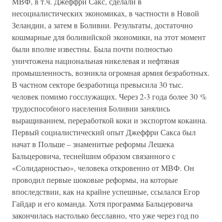
МВФ, в т.ч. Джеффри Сакс, сделали в
несоциалистических экономиках, в частности в Новой
Зеландии, а затем в Боливии. Результаты, достаточно
кошмарные для боливийской экономики, на этот момент
были вполне известны. Была почти полностью
уничтожена национальная никелевая и нефтяная
промышленность, возникла огромная армия безработных.
В частном секторе безработица превысила 30 тыс.
человек помимо госслужащих. Через 2-3 года более 30 %
трудоспособного населения Боливии занялись
выращиванием, переработкой коки и экспортом кокаина.
Первый социалистический опыт Джеффри Сакса был
начат в Польше – знаменитые реформы Лешека
Бальцеровича, теснейшим образом связанного с
«Солидарностью», человека откровенно от МВФ. Он
проводил первые шоковые реформы, на которые
впоследствии, как на крайне успешные, ссылался Егор
Гайдар и его команда. Хотя программа Бальцеровича
закончилась настолько бесславно, что уже через год по