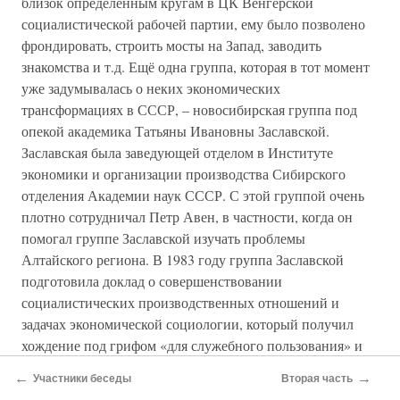
близок определенным кругам в ЦК Венгерской
социалистической рабочей партии, ему было позволено
фрондировать, строить мосты на Запад, заводить
знакомства и т.д. Ещё одна группа, которая в тот момент
уже задумывалась о неких экономических
трансформациях в СССР, – новосибирская группа под
опекой академика Татьяны Ивановны Заславской.
Заславская была заведующей отделом в Институте
экономики и организации производства Сибирского
отделения Академии наук СССР. С этой группой очень
плотно сотрудничал Петр Авен, в частности, когда он
помогал группе Заславской изучать проблемы
Алтайского региона. В 1983 году группа Заславской
подготовила доклад о совершенствовании
социалистических производственных отношений и
задачах экономической социологии, который получил
хождение под грифом «для служебного пользования» и
затем оказался в США и ФРГ, где под заголовком
←
→
Участники беседы
Вторая часть
«Новосибирский манифест» был опубликован. И там он