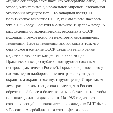
«нужно соцлагерь вскрывать как консервную банку». Без
этого у капитализма, у нормальной мировой, глобальной
экономики будущего нет. Это западный взгляд. И
политическое вскрытие СССР, как мы знаем, началось
уже в 1986 году. События в Алма-Ате. И далее – везде. А
рассуждения об экономических реформах в СССР
исходили, прежде всего, из некоторых неотменяемых
тенденций. Первая тенденция заключалась в том, что
славянское население СССР увеличивается крайне
медленно, неславянское растет очень быстро.
Практически все республики дотируются союзным
центром, фактически Россией. Горько говорилось, что у
нас «империя наоборот» – не центр эксплуатирует
окраины, а окраины эксплуатируют центр. И при таком
демографическом тренде оказывается, что Россия
обречена всё более и более нищать, работать на то, чтобы
повышать дотации для окраин. На 1985 год из всех
союзных республик положительное сальдо по ВНП было
у России и Азербайджана за счет нефтегазового