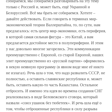
собираемся, мы собираемся разговаривать на эту тему
только с Россией и, может быть, ещё Украиной и
Белоруссией. Всё мы брать не собираемся. Хотите –
давайте действовать. Если говорить в терминах мир-
экономической теории Валлерштайна, то, по сути, нам
предлагалось: есть центр мир-экономики, есть периферия,
в которой самая сильная фигура – это Китай, а вам
предлагается достойное место в полупериферии. И этим
у нас довольно многие загорелись. Эти коммуникации
преимущественно с Европой, со старой Европой, наших
элит преимущественно из «русской партии» оформились
в некую неявную программу (в явном виде мне её никто
не излагал). Речь шла о том, что надо развалить СССР, не
полностью, а оставить славянские республики и, может
быть, оставить какую-то часть Казахстана. Остальное
отбросить. И именно эта идея во времена создания СНГ
реализовалась в виде Беловежского сговора, который
назвали «союз ушанок без тюбетеек». И речь шла ещё о
том, чтобы отброшенные республики в силу разрыва