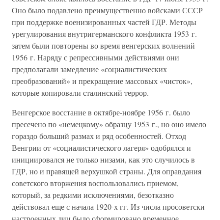
Оно было подавлено преимущественно войсками СССР
при поддержке военизированных частей ГДР. Методы
урегулирования внутригерманского конфликта 1953 г.
затем были повторены во время венгерских волнений
1956 г. Наряду с репрессивными действиями они
предполагали замедление «социалистических
преобразований» и прекращение массовых «чисток»,
которые копировали сталинский террор.
Венгерское восстание в октябре-ноябре 1956 г. было
пресечено по «немецкому» образцу 1953 г., но оно имело
гораздо больший размах и ряд особенностей. Отход
Венгрии от «социалистического лагеря» одобрялся и
инициировался не только низами, как это случилось в
ГДР, но и правящей верхушкой страны. Для оправдания
советского вторжения воспользовались приемом,
который, за редкими исключениями, безотказно
действовал еще с начала 1920-х гг. Из числа просоветски
настроенных лиц было сформировано временное