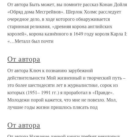
От автора Быть может, вы помните рассказ Конан Дойля
«Обряд дома Месгрейвов». Шерлок Холмс расследует
очередное дело, в ходе которого обнаруживается
старинная реликвия, «древняя корона английских
королей», корона казнённого в 1649 году короля Карла I:
«…Металл был почти
От автора
От автора Ключ к познанию зарубежной
действительности Мой жизненный и творческий путь –
это более шестидесяти лет в журналистике, сорок из
которых (1951– 1991 гг.) я проработал в «Правде».
Молодежи порой кажется, что мне не повезло. Мол,
лучшие годы жизни пришлось плясать под
От автора
От автора Название данной книги требует некоторых