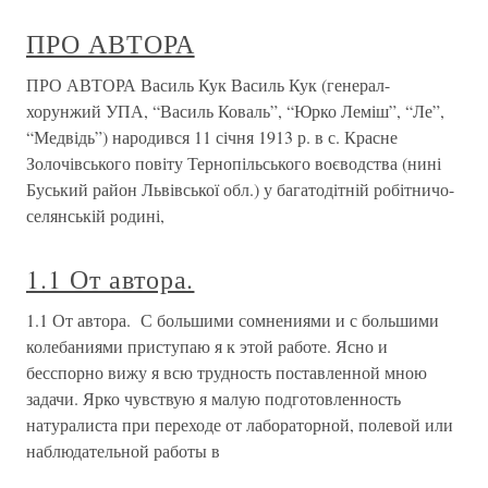
ПРО АВТОРА
ПРО АВТОРА Василь Кук Василь Кук (генерал-
хорунжий УПА, “Василь Коваль”, “Юрко Леміш”, “Ле”,
“Медвідь”) народився 11 січня 1913 р. в с. Красне
Золочівського повіту Тернопільського воєводства (нині
Буський район Львівської обл.) у багатодітній робітничо-
селянській родині,
1.1 От автора.
1.1 От автора. С большими сомнениями и с большими
колебаниями приступаю я к этой работе. Ясно и
бесспорно вижу я всю трудность поставленной мною
задачи. Ярко чувствую я малую подготовленность
натуралиста при переходе от лабораторной, полевой или
наблюдательной работы в