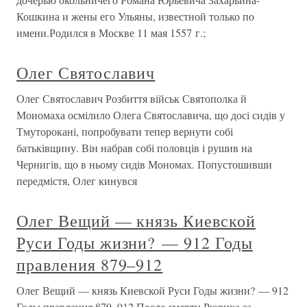
Кошкина и жены его Ульяны, известной только по
имени.Родился в Москве 11 мая 1557 г.;
Олег Святославич
Олег Святославич Розбиття військ Святополка й
Моиомаха осмілило Олега Святославича, що досі сидів у
Тмуторокані, попробувати тепер вернути собі
батьківщину. Він набрав собі половців і рушив на
Чернигів, що в ньому сидів Мономах. Попустошивши
передмістя, Олег кинувся
Олег Вещий — князь Киевской
Руси Годы жизни? — 912 Годы
правления 879–912
Олег Вещий — князь Киевской Руси Годы жизни? — 912
Годы правления 879–912 После смерти Рюрика за