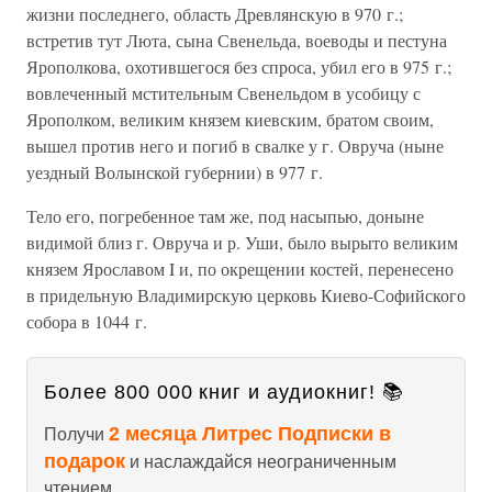
жизни последнего, область Древлянскую в 970 г.;
встретив тут Люта, сына Свенельда, воеводы и пестуна
Ярополкова, охотившегося без спроса, убил его в 975 г.;
вовлеченный мстительным Свенельдом в усобицу с
Ярополком, великим князем киевским, братом своим,
вышел против него и погиб в свалке у г. Овруча (ныне
уездный Волынской губернии) в 977 г.
Тело его, погребенное там же, под насыпью, доныне
видимой близ г. Овруча и р. Уши, было вырыто великим
князем Ярославом I и, по окрещении костей, перенесено
в придельную Владимирскую церковь Киево-Софийского
собора в 1044 г.
Более 800 000 книг и аудиокниг! 📚
2 месяца Литрес Подписки в
Получи
подарок
и наслаждайся неограниченным
чтением